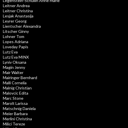
Legenstein-Schullin Anne Marie
Leitner Andrea
Leitner Christina
Lesjak Anastasija
Leyrer Georg
Lientscher Alexandra
Litscher Ginny
Lohner Tom
Lopes Adriana
Loveday Papis
Lutz Eva
Lutz Eva MINX
Lyniv Oksana
Magin Jenny
Mair Walter
Mairinger Bernhard
Malli Cornelia
Malnig Christian
Malovcic Edita
Marc Stone
Marolt Larissa
Matschnig Daniela
Meier Barbara
Merlini Christina
Milici Tereze