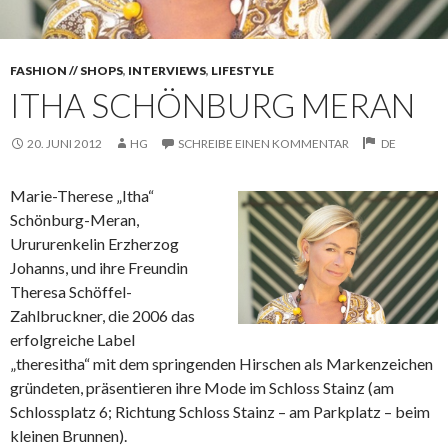
FASHION // SHOPS
,
INTERVIEWS
,
LIFESTYLE
ITHA SCHÖNBURG MERAN
20. JUNI 2012
HG
SCHREIBE EINEN KOMMENTAR
DE
Marie-Therese „Itha“
Schönburg-Meran,
Urururenkelin Erzherzog
Johanns, und ihre Freundin
Theresa Schöffel-
Zahlbruckner, die 2006 das
erfolgreiche Label
„theresitha“ mit dem springenden Hirschen als Markenzeichen
gründeten, präsentieren ihre Mode im Schloss Stainz (am
Schlossplatz 6; Richtung Schloss Stainz – am Parkplatz – beim
kleinen Brunnen).