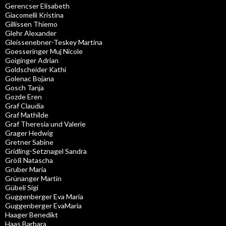
Gerencser Elisabeth
Giacomelli Kristina
Gillissen Thiemo
Glehr Alexander
Gleissenebner-Teskey Martina
Goesseringer Muj Nicole
Goiginger Adrian
Goldscheider Kathi
Golenac Bojana
Gosch Tanja
Gozde Eren
Graf Claudia
Graf Mathilde
Graf Theresia und Valerie
Grager Hedwig
Gretner Sabine
Gridling-Setznagel Sandra
Größ Natascha
Gruber Maria
Grünanger Martin
Gübeli Sigi
Guggenberger Eva Maria
Guggenberger EvaMaria
Haager Benedikt
Haas Barbara