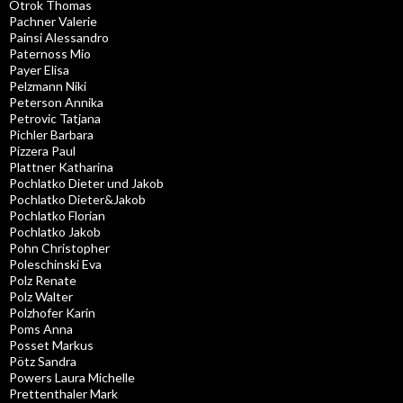
Otrok Thomas
Pachner Valerie
Painsi Alessandro
Paternoss Mio
Payer Elisa
Pelzmann Niki
Peterson Annika
Petrovic Tatjana
Pichler Barbara
Pizzera Paul
Plattner Katharina
Pochlatko Dieter und Jakob
Pochlatko Dieter&Jakob
Pochlatko Florian
Pochlatko Jakob
Pohn Christopher
Poleschinski Eva
Polz Renate
Polz Walter
Polzhofer Karin
Poms Anna
Posset Markus
Pötz Sandra
Powers Laura Michelle
Prettenthaler Mark