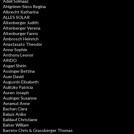
Adeli Solmaaz
Ahlgrimm-Siess Regina
Albrecht Katharina
ALLES SOLAR
Altenberger Judith
Altenberger Verena
Altenburger Fanny
Ambrosch Heinrich
Anastasato Theodor
Anna-Sophie
Anthony Leonor
ARIDO
Asgari Shirin
Assinger Bettina
Auer David
Augustin Elisabeth
Aulitzky Patricia
Auren Joseph
Auzinger Susanne
Avramut Anne
Bachan Clara
Balazs Aniko
Baldauf Christiane
Balser William
Barreto Chris & Grassberger Thomas