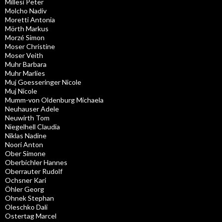
Millesi Peter
Molcho Nadiv
Moretti Antonia
Mörth Markus
Morzé Simon
Moser Christine
Moser Veith
Muhr Barbara
Muhr Marlies
Muj Goesseringer Nicole
Muj Nicole
Mumm-von Oldenburg Michaela
Neuhauser Adele
Neuwirth Tom
Niegelhell Claudia
Niklas Nadine
Noori Anton
Ober Simone
Oberbichler Hannes
Oberrauter Rudolf
Ochsner Kari
Öhler Georg
Ohnek Stephan
Oleschko Dali
Ostertag Marcel