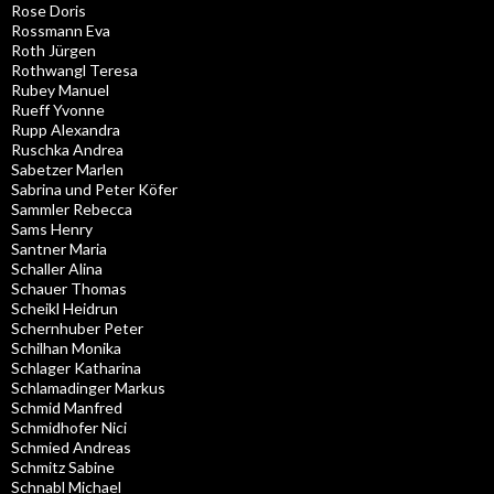
Rose Doris
Rossmann Eva
Roth Jürgen
Rothwangl Teresa
Rubey Manuel
Rueff Yvonne
Rupp Alexandra
Ruschka Andrea
Sabetzer Marlen
Sabrina und Peter Köfer
Sammler Rebecca
Sams Henry
Santner Maria
Schaller Alina
Schauer Thomas
Scheikl Heidrun
Schernhuber Peter
Schilhan Monika
Schlager Katharina
Schlamadinger Markus
Schmid Manfred
Schmidhofer Nici
Schmied Andreas
Schmitz Sabine
Schnabl Michael