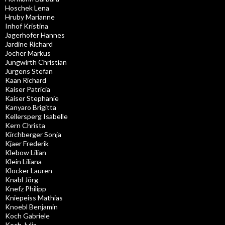
Hoschek Lena
Hruby Marianne
Inhof Kristina
Jagerhofer Hannes
Jardine Richard
Jocher Markus
Jungwirth Christian
Jürgens Stefan
Kaan Richard
Kaiser Patricia
Kaiser Stephanie
Kanyaro Brigitta
Kellersperg Isabelle
Kern Christa
Kirchberger Sonja
Kjaer Frederik
Klebow Lilian
Klein Liliana
Klocker Lauren
Knabl Jörg
Knefz Philipp
Kniepeiss Mathias
Knoebl Benjamin
Koch Gabriele
Koch Julia