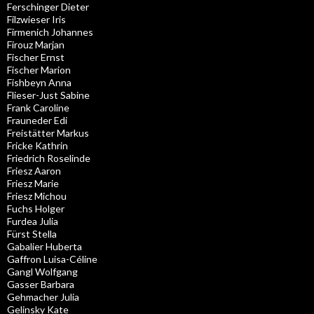
Ferschinger Dieter
Filzwieser Iris
Firmenich Johannes
Firouz Marjan
Fischer Ernst
Fischer Marion
Fishbeyn Anna
Flieser-Just Sabine
Frank Caroline
Frauneder Edi
Freistätter Markus
Fricke Kathrin
Friedrich Roselinde
Friesz Aaron
Friesz Marie
Friesz Michou
Fuchs Holger
Furdea Julia
Fürst Stella
Gabalier Huberta
Gaffron Luisa-Céline
Gangl Wolfgang
Gasser Barbara
Gehmacher Julia
Gelinsky Kate