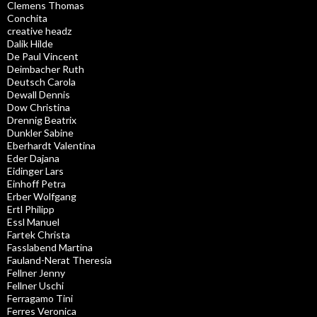
Clemens Thomas
Conchita
creative headz
Dalik Hilde
De Paul Vincent
Deimbacher Ruth
Deutsch Carola
Dewall Dennis
Dow Christina
Drennig Beatrix
Dunkler Sabine
Eberhardt Valentina
Eder Dajana
Eidinger Lars
Einhoff Petra
Erber Wolfgang
Ertl Philipp
Essl Manuel
Fartek Christa
Fasslabend Martina
Fauland-Nerat Theresia
Fellner Jenny
Fellner Uschi
Ferragamo Tini
Ferres Veronica