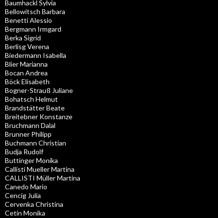
Baumhackl Sylvia
Bellowitsch Barbara
Benetti Alessio
Bergmann Irmgard
Berka Sigrid
Berlisg Verena
Biedermann Isabella
Blier Marianna
Bocan Andrea
Böck Elisabeth
Bogner-Strauß Juliane
Bohatsch Helmut
Brandstätter Beate
Breitebner Konstanze
Bruchmann Dalal
Brunner Philipp
Buchmann Christian
Budja Rudolf
Buttinger Monika
Callisti Mueller Martina
CALLISTI Müller Martina
Canedo Mario
Cencig Julia
Cervenka Christina
Cetin Monika