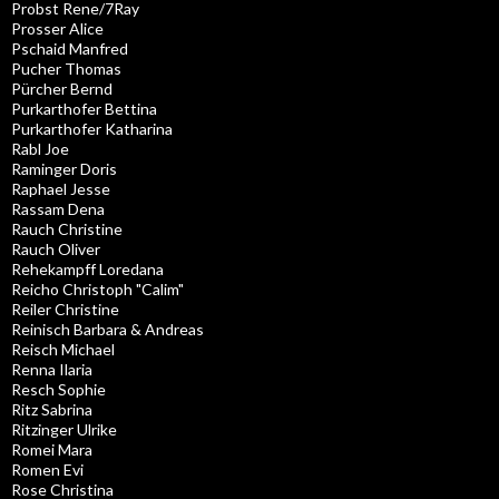
Probst Rene/7Ray
Prosser Alice
Pschaid Manfred
Pucher Thomas
Pürcher Bernd
Purkarthofer Bettina
Purkarthofer Katharina
Rabl Joe
Raminger Doris
Raphael Jesse
Rassam Dena
Rauch Christine
Rauch Oliver
Rehekampff Loredana
Reicho Christoph "Calim"
Reiler Christine
Reinisch Barbara & Andreas
Reisch Michael
Renna Ilaria
Resch Sophie
Ritz Sabrina
Ritzinger Ulrike
Romei Mara
Romen Evi
Rose Christina