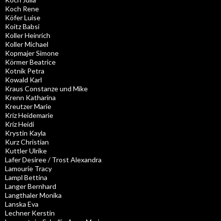
Koch Rene
Köfer Luise
Koitz Babsi
Koller Heinrich
Koller Michael
Kopmajer Simone
Körmer Beatrice
Kotnik Petra
Kowald Karl
Kraus Constanze und Mike
Krenn Katharina
Kreutzer Marie
Kriz Heidemarie
Kriz Heidi
Krystin Kayla
Kurz Christian
Kuttler Ulrike
Lafer Desiree / Trost Alexandra
Lamourie Tracy
Lampl Bettina
Langer Bernhard
Langthaler Monika
Lanska Eva
Lechner Kerstin