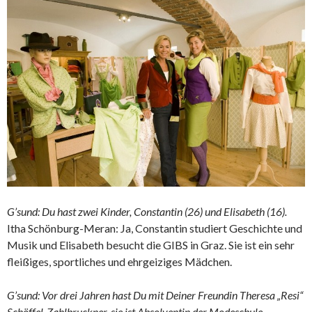
G’sund: Du hast zwei Kinder, Constantin (26) und Elisabeth (16).
Itha Schönburg-Meran: Ja, Constantin studiert Geschichte und
Musik und Elisabeth besucht die GIBS in Graz. Sie ist ein sehr
fleißiges, sportliches und ehrgeiziges Mädchen.
G’sund: Vor drei Jahren hast Du mit Deiner Freundin Theresa „Resi“
Schöffel-Zahlbruckner, sie ist Absolventin der Modeschule