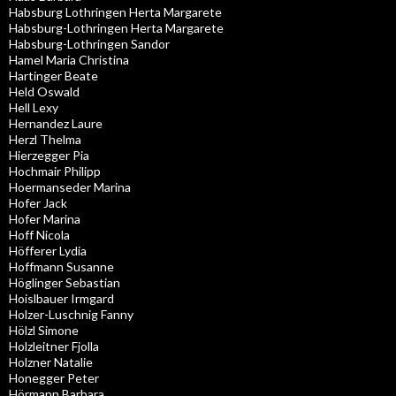
Habsburg Lothringen Herta Margarete
Habsburg-Lothringen Herta Margarete
Habsburg-Lothringen Sandor
Hamel Maria Christina
Hartinger Beate
Held Oswald
Hell Lexy
Hernandez Laure
Herzl Thelma
Hierzegger Pia
Hochmair Philipp
Hoermanseder Marina
Hofer Jack
Hofer Marina
Hoff Nicola
Höfferer Lydia
Hoffmann Susanne
Höglinger Sebastian
Hoislbauer Irmgard
Holzer-Luschnig Fanny
Hölzl Simone
Holzleitner Fjolla
Holzner Natalie
Honegger Peter
Hörmann Barbara