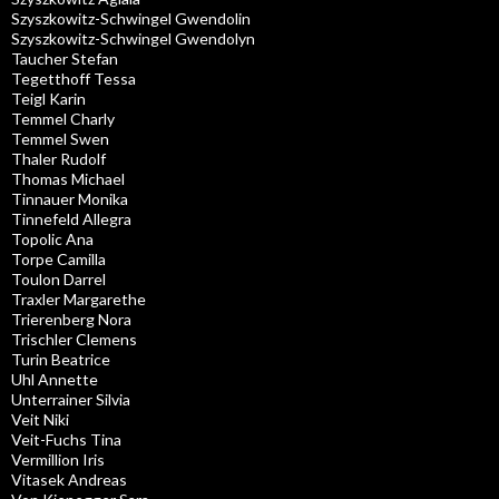
Szyszkowitz-Schwingel Gwendolin
Szyszkowitz-Schwingel Gwendolyn
Taucher Stefan
Tegetthoff Tessa
Teigl Karin
Temmel Charly
Temmel Swen
Thaler Rudolf
Thomas Michael
Tinnauer Monika
Tinnefeld Allegra
Topolic Ana
Torpe Camilla
Toulon Darrel
Traxler Margarethe
Trierenberg Nora
Trischler Clemens
Turin Beatrice
Uhl Annette
Unterrainer Silvia
Veit Niki
Veit-Fuchs Tina
Vermillion Iris
Vitasek Andreas