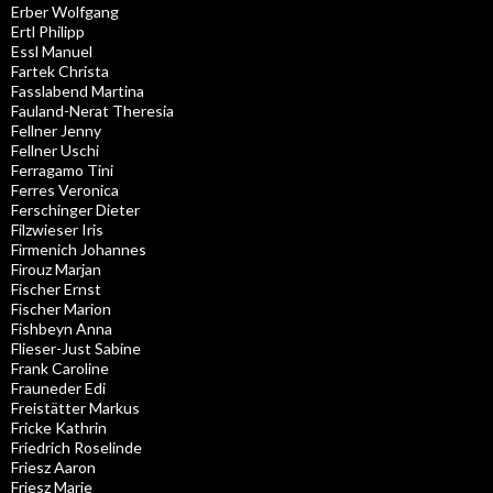
Erber Wolfgang
Ertl Philipp
Essl Manuel
Fartek Christa
Fasslabend Martina
Fauland-Nerat Theresia
Fellner Jenny
Fellner Uschi
Ferragamo Tini
Ferres Veronica
Ferschinger Dieter
Filzwieser Iris
Firmenich Johannes
Firouz Marjan
Fischer Ernst
Fischer Marion
Fishbeyn Anna
Flieser-Just Sabine
Frank Caroline
Frauneder Edi
Freistätter Markus
Fricke Kathrin
Friedrich Roselinde
Friesz Aaron
Friesz Marie