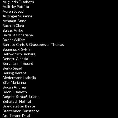
Augustin Elisabeth
Aulitzky Patricia
Auren Joseph
Auzinger Susanne
Avramut Anne
Bachan Clara
Balazs Aniko
Baldauf Christiane
Balser William
Barreto Chris & Grassberger Thomas
Baumhackl Sylvia
Bellowitsch Barbara
Benetti Alessio
Bergmann Irmgard
Berka Sigrid
Berlisg Verena
Biedermann Isabella
Blier Marianna
Bocan Andrea
Böck Elisabeth
Bogner-Strauß Juliane
Bohatsch Helmut
Brandstätter Beate
Breitebner Konstanze
Bruchmann Dalal