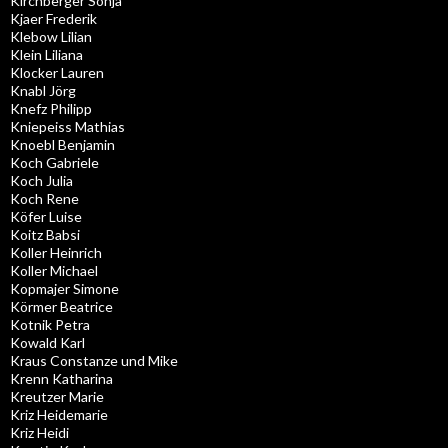
Kirchberger Sonja
Kjaer Frederik
Klebow Lilian
Klein Liliana
Klocker Lauren
Knabl Jörg
Knefz Philipp
Kniepeiss Mathias
Knoebl Benjamin
Koch Gabriele
Koch Julia
Koch Rene
Köfer Luise
Koitz Babsi
Koller Heinrich
Koller Michael
Kopmajer Simone
Körmer Beatrice
Kotnik Petra
Kowald Karl
Kraus Constanze und Mike
Krenn Katharina
Kreutzer Marie
Kriz Heidemarie
Kriz Heidi