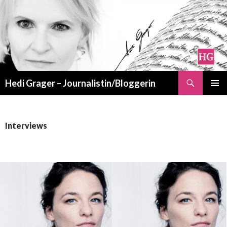
Suchen
Hedi Grager – Journalistin/Bloggerin
ZUM
PRIMÄR
INHALT
MENÜ
SPRINGEN
Interviews