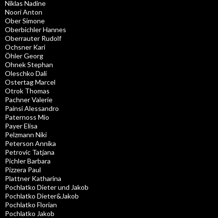
Niklas Nadine
Noori Anton
Ober Simone
Oberbichler Hannes
Oberrauter Rudolf
Ochsner Kari
Öhler Georg
Ohnek Stephan
Oleschko Dali
Ostertag Marcel
Otrok Thomas
Pachner Valerie
Painsi Alessandro
Paternoss Mio
Payer Elisa
Pelzmann Niki
Peterson Annika
Petrovic Tatjana
Pichler Barbara
Pizzera Paul
Plattner Katharina
Pochlatko Dieter und Jakob
Pochlatko Dieter&Jakob
Pochlatko Florian
Pochlatko Jakob