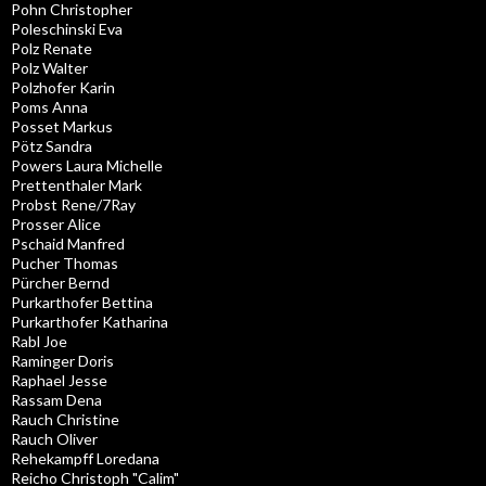
Pohn Christopher
Poleschinski Eva
Polz Renate
Polz Walter
Polzhofer Karin
Poms Anna
Posset Markus
Pötz Sandra
Powers Laura Michelle
Prettenthaler Mark
Probst Rene/7Ray
Prosser Alice
Pschaid Manfred
Pucher Thomas
Pürcher Bernd
Purkarthofer Bettina
Purkarthofer Katharina
Rabl Joe
Raminger Doris
Raphael Jesse
Rassam Dena
Rauch Christine
Rauch Oliver
Rehekampff Loredana
Reicho Christoph "Calim"