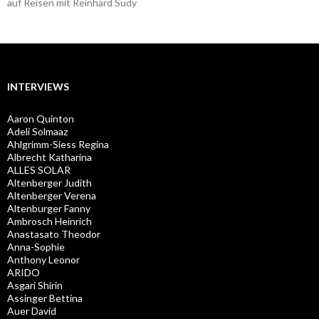
auf Reisen mit Reinhard Sudy
INTERVIEWS
Aaron Quinton
Adeli Solmaaz
Ahlgrimm-Siess Regina
Albrecht Katharina
ALLES SOLAR
Altenberger Judith
Altenberger Verena
Altenburger Fanny
Ambrosch Heinrich
Anastasato Theodor
Anna-Sophie
Anthony Leonor
ARIDO
Asgari Shirin
Assinger Bettina
Auer David