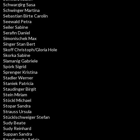
Schwarzjirg Sasa
Schwinger Martina
Sebastian Birte Carolin
Seewald Petra
Seiler Sabine
Serafin Daniel
Simonischek Max
Singer Stan Bert
Skoff Christoph/Gloria Hole
Skorka Sabine
Slamanig Gabriele
Spörk Sigrid
Sprenger Kristina
Stadler Werner
Staniek Patricia
Staudinger Birgit
Stein Miriam
Stöckl Michael
Stopar Sandra
Strauss Ursula
Stücklschweiger Stefan
Sudy Beate
Sudy Reinhard
Suppan Sandra
Szyszkowitz Aglaia