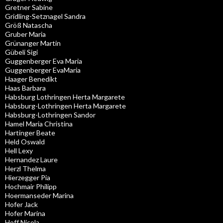
Gretner Sabine
Gridling-Setznagel Sandra
Größ Natascha
Gruber Maria
Grünanger Martin
Gübeli Sigi
Guggenberger Eva Maria
Guggenberger EvaMaria
Haager Benedikt
Haas Barbara
Habsburg Lothringen Herta Margarete
Habsburg-Lothringen Herta Margarete
Habsburg-Lothringen Sandor
Hamel Maria Christina
Hartinger Beate
Held Oswald
Hell Lexy
Hernandez Laure
Herzl Thelma
Hierzegger Pia
Hochmair Philipp
Hoermanseder Marina
Hofer Jack
Hofer Marina
Hoff Nicola