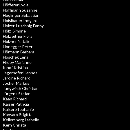
Höfferer Lydia
Hoffmann Susanne
Höglinger Sebastian
Hoislbauer Irmgard
Holzer-Luschnig Fanny
Hölzl Simone
Holzleitner Fjolla
Holzner Natalie
Honegger Peter
Hörmann Barbara
Hoschek Lena
Hruby Marianne
Inhof Kristina
Jagerhofer Hannes
Jardine Richard
Jocher Markus
Jungwirth Christian
Jürgens Stefan
Kaan Richard
Kaiser Patricia
Kaiser Stephanie
Kanyaro Brigitta
Kellersperg Isabelle
Kern Christa