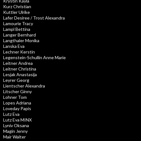
Krystin Kayla
Kurz Christian
Kuttler Ulrike
Lafer Desiree / Trost Alexandra
Lamourie Tracy
Lampl Bettina
Langer Bernhard
Langthaler Monika
Lanska Eva
Lechner Kerstin
Legenstein-Schullin Anne Marie
Leitner Andrea
Leitner Christina
Lesjak Anastasija
Leyrer Georg
Lientscher Alexandra
Litscher Ginny
Lohner Tom
Lopes Adriana
Loveday Papis
Lutz Eva
Lutz Eva MINX
Lyniv Oksana
Magin Jenny
Mair Walter