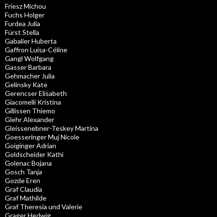
Friesz Michou
Fuchs Holger
Furdea Julia
Fürst Stella
Gabalier Huberta
Gaffron Luisa-Céline
Gangl Wolfgang
Gasser Barbara
Gehmacher Julia
Gelinsky Kate
Gerencser Elisabeth
Giacomelli Kristina
Gillissen Thiemo
Glehr Alexander
Gleissenebner-Teskey Martina
Goesseringer Muj Nicole
Goiginger Adrian
Goldscheider Kathi
Golenac Bojana
Gosch Tanja
Gozde Eren
Graf Claudia
Graf Mathilde
Graf Theresia und Valerie
Grager Hedwig