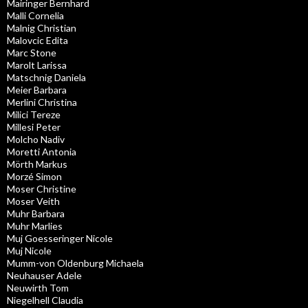
Mairinger Bernhard
Malli Cornelia
Malnig Christian
Malovcic Edita
Marc Stone
Marolt Larissa
Matschnig Daniela
Meier Barbara
Merlini Christina
Milici Tereze
Millesi Peter
Molcho Nadiv
Moretti Antonia
Mörth Markus
Morzé Simon
Moser Christine
Moser Veith
Muhr Barbara
Muhr Marlies
Muj Goesseringer Nicole
Muj Nicole
Mumm-von Oldenburg Michaela
Neuhauser Adele
Neuwirth Tom
Niegelhell Claudia