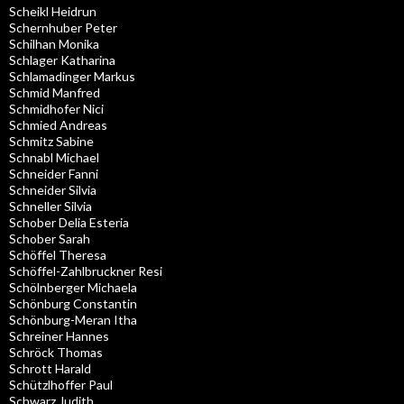
Scheikl Heidrun
Schernhuber Peter
Schilhan Monika
Schlager Katharina
Schlamadinger Markus
Schmid Manfred
Schmidhofer Nici
Schmied Andreas
Schmitz Sabine
Schnabl Michael
Schneider Fanni
Schneider Silvia
Schneller Silvia
Schober Delia Esteria
Schober Sarah
Schöffel Theresa
Schöffel-Zahlbruckner Resi
Schölnberger Michaela
Schönburg Constantin
Schönburg-Meran Itha
Schreiner Hannes
Schröck Thomas
Schrott Harald
Schützlhoffer Paul
Schwarz Judith