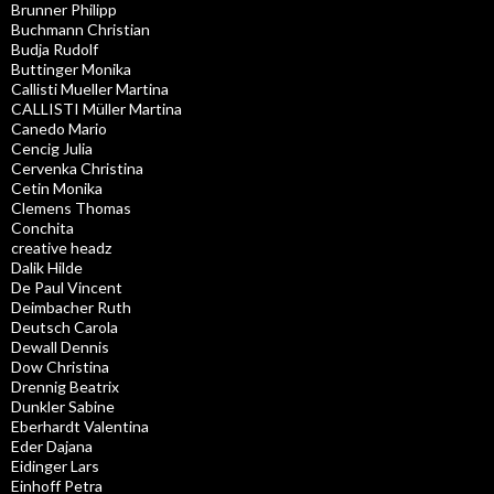
Brunner Philipp
Buchmann Christian
Budja Rudolf
Buttinger Monika
Callisti Mueller Martina
CALLISTI Müller Martina
Canedo Mario
Cencig Julia
Cervenka Christina
Cetin Monika
Clemens Thomas
Conchita
creative headz
Dalik Hilde
De Paul Vincent
Deimbacher Ruth
Deutsch Carola
Dewall Dennis
Dow Christina
Drennig Beatrix
Dunkler Sabine
Eberhardt Valentina
Eder Dajana
Eidinger Lars
Einhoff Petra