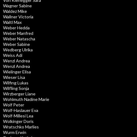
Von Kienegger Sara
Wagner Sabine
Waldez Mike
Wallner Victoria
Waltl Max
Weber Hedda
Weber Manfred
Weber Natascha
Weber Sabine
Wedberg Ulrika
Weiss Adi
Wenzl Andrea
Wenzl Andrea
Wielinger Elisa
Wieser Lisa
Wilfing Lukas
Wilfling Sonja
Wirzberger Liane
Wohlmuth Nadine Marie
Wolf Peter
Wolf-Haslauer Eva
Wolf-Millesi Lea
Wolkinger Doris
Wratschko Marlies
Wurm Erwin