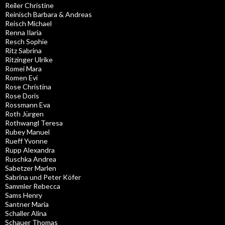
Reiler Christine
Reinisch Barbara & Andreas
Reisch Michael
Renna Ilaria
Resch Sophie
Ritz Sabrina
Ritzinger Ulrike
Romei Mara
Romen Evi
Rose Christina
Rose Doris
Rossmann Eva
Roth Jürgen
Rothwangl Teresa
Rubey Manuel
Rueff Yvonne
Rupp Alexandra
Ruschka Andrea
Sabetzer Marlen
Sabrina und Peter Köfer
Sammler Rebecca
Sams Henry
Santner Maria
Schaller Alina
Schauer Thomas