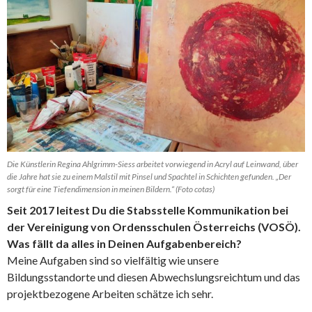
Die Künstlerin Regina Ahlgrimm-Siess arbeitet vorwiegend in Acryl auf Leinwand, über
die Jahre hat sie zu einem Malstil mit Pinsel und Spachtel in Schichten gefunden. „Der
sorgt für eine Tiefendimension in meinen Bildern.“ (Foto cotas)
Seit 2017 leitest Du die Stabsstelle Kommunikation bei
der Vereinigung von Ordensschulen Österreichs (VOSÖ).
Was fällt da alles in Deinen Aufgabenbereich?
Meine Aufgaben sind so vielfältig wie unsere
Bildungsstandorte und diesen Abwechslungsreichtum und das
projektbezogene Arbeiten schätze ich sehr.