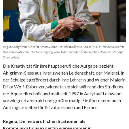
Regina Ahlgrimm-Siess ist promovierte Kunsthistorikerin und seit 2017 für den Bereich
Kommunikation bei der Vereinigung von Ordensschulen Österreichs in Wien zuständig.
(Foto cotas)
Die Kreativität für ihre hauptberufliche Aufgabe bezieht
Ahlgrimm-Siess aus ihrer zweiten Leidenschaft, der Malerei. In
der Schulzeit gefördert durch ihre Lehrerin und Wiener Malerin
Erika Wolf-Rubenzer, widmete sie sich während des Studiums
der Aquarelltechnik und malt seit 1997 in Acryl auf Leinwand,
vorwiegend abstrakt und großformatig. Sie übernimmt auch
Auftragsarbeiten für Privatpersonen und Firmen.
Regina, Deine beruflichen Stationen als
Kommunikationsexpertin waren immer in