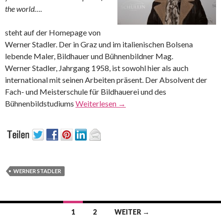
the world….
steht auf der Homepage von
Werner Stadler. Der in Graz und im italienischen Bolsena
lebende Maler, Bildhauer und Bühnenbildner Mag.
Werner Stadler, Jahrgang 1958, ist sowohl hier als auch
international mit seinen Arbeiten präsent. Der Absolvent der
Fach- und Meisterschule für Bildhauerei und des
Bühnenbildstudiums
Weiterlesen
→
WERNER STADLER
Beitrags-
1
2
WEITER →