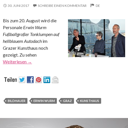
30. JUNI 2017
SCHREIBE EINEN KOMMENTAR
DE
Bis zum 20. August wird die
Personale
Erwin Wurm
Fußballgroßer Tonklumpen auf
hellblauem Autodach
im
Grazer Kunsthaus noch
gezeigt. Zu sehen
Weiterlesen
→
BILDHAUER
ERWIN WURM
GRAZ
KUNSTHAUS