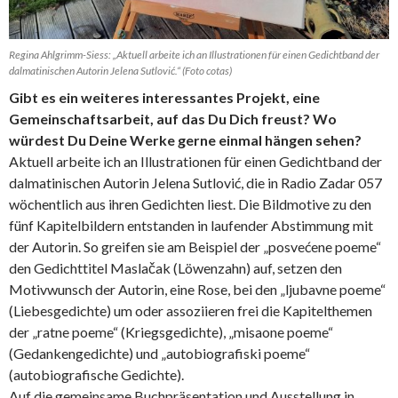
Regina Ahlgrimm-Siess: „Aktuell arbeite ich an Illustrationen für einen Gedichtband der
dalmatinischen Autorin Jelena Sutlović.“ (Foto cotas)
Gibt es ein weiteres interessantes Projekt, eine
Gemeinschaftsarbeit, auf das Du Dich freust? Wo
würdest Du Deine Werke gerne einmal hängen sehen?
Aktuell arbeite ich an Illustrationen für einen Gedichtband der
dalmatinischen Autorin Jelena Sutlović, die in Radio Zadar 057
wöchentlich aus ihren Gedichten liest. Die Bildmotive zu den
fünf Kapitelbildern entstanden in laufender Abstimmung mit
der Autorin. So greifen sie am Beispiel der „posvećene poeme“
den Gedichttitel Maslačak (Löwenzahn) auf, setzen den
Motivwunsch der Autorin, eine Rose, bei den „ljubavne poeme“
(Liebesgedichte) um oder assoziieren frei die Kapitelthemen
der „ratne poeme“ (Kriegsgedichte), „misaone poeme“
(Gedankengedichte) und „autobiografiski poeme“
(autobiografische Gedichte).
Auf die gemeinsame Buchpräsentation und Ausstellung in