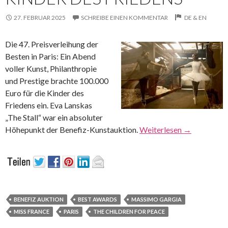
27. FEBRUAR 2025
SCHREIBE EINEN KOMMENTAR
DE & EN
Die 47. Preisverleihung der
Besten in Paris: Ein Abend
voller Kunst, Philanthropie
und Prestige brachte 100.000
Euro für die Kinder des
Friedens ein. Eva Lanskas
„The Stall“ war ein absoluter
Höhepunkt der Benefiz-Kunstauktion.
Weiterlesen
→
BENEFIZ AUKTION
BEST AWARDS
MASSIMO GARGIA
MISS FRANCE
PARIS
THE CHILDREN FOR PEACE