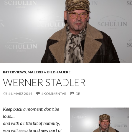
INTERVIEWS
,
MALEREI // BILDHAUEREI
WERNER STADLER
11. MÄRZ 2014
1 KOMMENTAR
DE
Keep back a moment, don’t be
loud…
and with a little bit of humility,
you will see a brand new part of