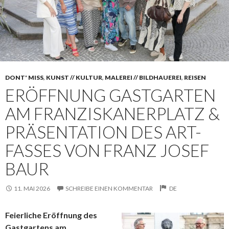
DONT' MISS
,
KUNST // KULTUR
,
MALEREI // BILDHAUEREI
,
REISEN
ERÖFFNUNG GASTGARTEN
AM FRANZISKANERPLATZ &
PRÄSENTATION DES ART-
FASSES VON FRANZ JOSEF
BAUR
11. MAI 2026
SCHREIBE EINEN KOMMENTAR
DE
Feierliche Eröffnung des
Gastgartens am