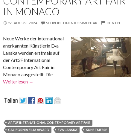
CONTEMPORARY ART FAIR
IN MONACO
26. AUGUST 2024
SCHREIBE EINEN KOMMENTAR
DE & EN
Neue Werke der international
anerkannten Künstlerin Eva
Lanska wurden erstmals auf
der Art3F International
Contemporary Art Fair in
Monaco ausgestellt. Die
Weiterlesen
→
ART3F INTERNATIONAL CONTEMPORARY ART FAIR
CALIFORNIA FILM AWARD
EVA LANSKA
KUNSTMESSE