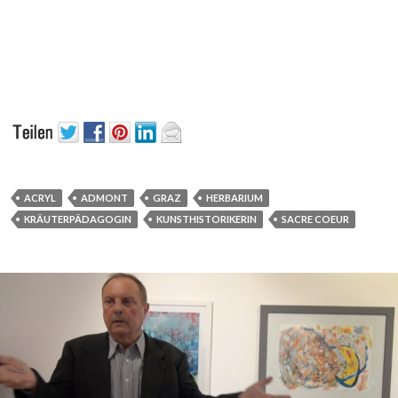
ACRYL
ADMONT
GRAZ
HERBARIUM
KRÄUTERPÄDAGOGIN
KUNSTHISTORIKERIN
SACRE COEUR