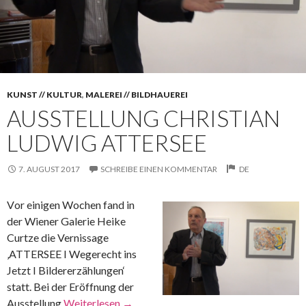
KUNST // KULTUR
,
MALEREI // BILDHAUEREI
AUSSTELLUNG CHRISTIAN
LUDWIG ATTERSEE
7. AUGUST 2017
SCHREIBE EINEN KOMMENTAR
DE
V
or einigen Wochen fand in
der Wiener Galerie Heike
Curtze die Vernissage
‚ATTERSEE I Wegerecht ins
Jetzt I Bildererzählungen‘
statt. Bei der Eröffnung der
Ausstellung
Weiterlesen
→