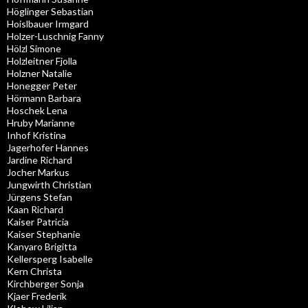
Höglinger Sebastian
Hoislbauer Irmgard
Holzer-Luschnig Fanny
Hölzl Simone
Holzleitner Fjolla
Holzner Natalie
Honegger Peter
Hörmann Barbara
Hoschek Lena
Hruby Marianne
Inhof Kristina
Jagerhofer Hannes
Jardine Richard
Jocher Markus
Jungwirth Christian
Jürgens Stefan
Kaan Richard
Kaiser Patricia
Kaiser Stephanie
Kanyaro Brigitta
Kellersperg Isabelle
Kern Christa
Kirchberger Sonja
Kjaer Frederik