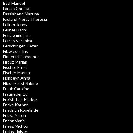
Essl Manuel
Fartek Christa
Fasslabend Martina
Fauland-Nerat Theresia
Fellner Jenny
Fellner Uschi
Ferragamo Tini
Ferres Veronica
Ferschinger Dieter
Filzwieser Iris
Firmenich Johannes
Firouz Marjan
Fischer Ernst
Fischer Marion
Fishbeyn Anna
Flieser-Just Sabine
Frank Caroline
Frauneder Edi
Freistätter Markus
Fricke Kathrin
Friedrich Roselinde
Friesz Aaron
Friesz Marie
Friesz Michou
Fuchs Holger