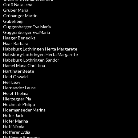
Größ Natascha
Gruber Maria
Grünanger Martin
Gübeli Sigi
Guggenberger Eva Maria
Guggenberger EvaMaria
Haager Benedikt
Haas Barbara
Habsburg Lothringen Herta Margarete
Habsburg-Lothringen Herta Margarete
Habsburg-Lothringen Sandor
Hamel Maria Christina
Hartinger Beate
Held Oswald
Hell Lexy
Hernandez Laure
Herzl Thelma
Hierzegger Pia
Hochmair Philipp
Hoermanseder Marina
Hofer Jack
Hofer Marina
Hoff Nicola
Höfferer Lydia
Hoffmann Susanne