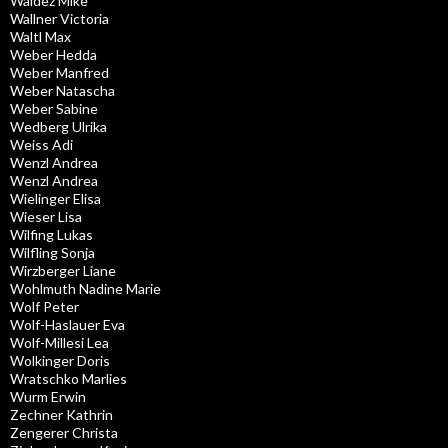
Waldez Mike
Wallner Victoria
Waltl Max
Weber Hedda
Weber Manfred
Weber Natascha
Weber Sabine
Wedberg Ulrika
Weiss Adi
Wenzl Andrea
Wenzl Andrea
Wielinger Elisa
Wieser Lisa
Wilfing Lukas
Wilfling Sonja
Wirzberger Liane
Wohlmuth Nadine Marie
Wolf Peter
Wolf-Haslauer Eva
Wolf-Millesi Lea
Wolkinger Doris
Wratschko Marlies
Wurm Erwin
Zechner Kathrin
Zengerer Christa