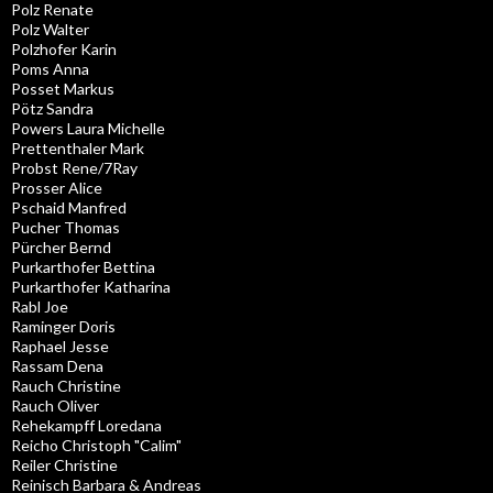
Polz Renate
Polz Walter
Polzhofer Karin
Poms Anna
Posset Markus
Pötz Sandra
Powers Laura Michelle
Prettenthaler Mark
Probst Rene/7Ray
Prosser Alice
Pschaid Manfred
Pucher Thomas
Pürcher Bernd
Purkarthofer Bettina
Purkarthofer Katharina
Rabl Joe
Raminger Doris
Raphael Jesse
Rassam Dena
Rauch Christine
Rauch Oliver
Rehekampff Loredana
Reicho Christoph "Calim"
Reiler Christine
Reinisch Barbara & Andreas