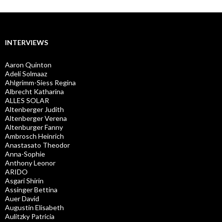
INTERVIEWS
Aaron Quinton
Adeli Solmaaz
Ahlgrimm-Siess Regina
Albrecht Katharina
ALLES SOLAR
Altenberger Judith
Altenberger Verena
Altenburger Fanny
Ambrosch Heinrich
Anastasato Theodor
Anna-Sophie
Anthony Leonor
ARIDO
Asgari Shirin
Assinger Bettina
Auer David
Augustin Elisabeth
Aulitzky Patricia