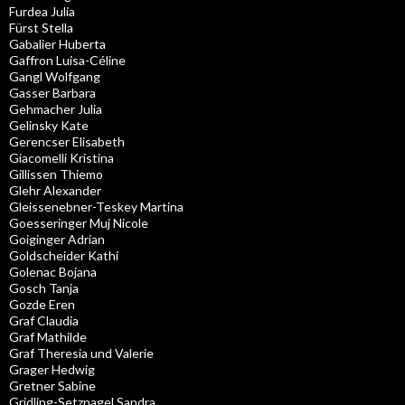
Furdea Julia
Fürst Stella
Gabalier Huberta
Gaffron Luisa-Céline
Gangl Wolfgang
Gasser Barbara
Gehmacher Julia
Gelinsky Kate
Gerencser Elisabeth
Giacomelli Kristina
Gillissen Thiemo
Glehr Alexander
Gleissenebner-Teskey Martina
Goesseringer Muj Nicole
Goiginger Adrian
Goldscheider Kathi
Golenac Bojana
Gosch Tanja
Gozde Eren
Graf Claudia
Graf Mathilde
Graf Theresia und Valerie
Grager Hedwig
Gretner Sabine
Gridling-Setznagel Sandra