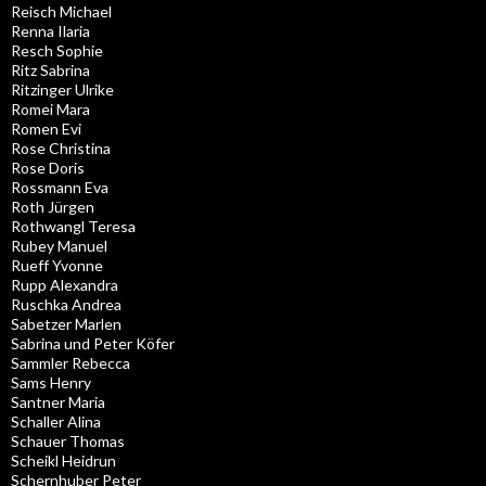
Reisch Michael
Renna Ilaria
Resch Sophie
Ritz Sabrina
Ritzinger Ulrike
Romei Mara
Romen Evi
Rose Christina
Rose Doris
Rossmann Eva
Roth Jürgen
Rothwangl Teresa
Rubey Manuel
Rueff Yvonne
Rupp Alexandra
Ruschka Andrea
Sabetzer Marlen
Sabrina und Peter Köfer
Sammler Rebecca
Sams Henry
Santner Maria
Schaller Alina
Schauer Thomas
Scheikl Heidrun
Schernhuber Peter