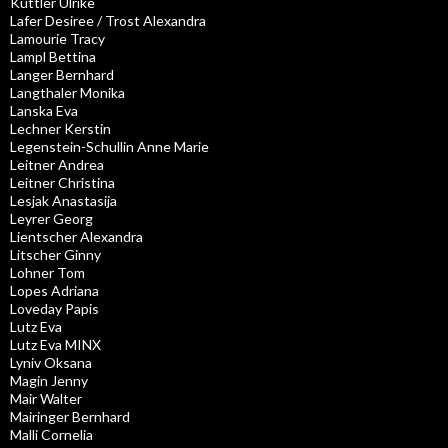
Kuttler Ulrike
Lafer Desiree / Trost Alexandra
Lamourie Tracy
Lampl Bettina
Langer Bernhard
Langthaler Monika
Lanska Eva
Lechner Kerstin
Legenstein-Schullin Anne Marie
Leitner Andrea
Leitner Christina
Lesjak Anastasija
Leyrer Georg
Lientscher Alexandra
Litscher Ginny
Lohner Tom
Lopes Adriana
Loveday Papis
Lutz Eva
Lutz Eva MINX
Lyniv Oksana
Magin Jenny
Mair Walter
Mairinger Bernhard
Malli Cornelia