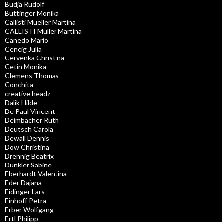
Budja Rudolf
Buttinger Monika
Callisti Mueller Martina
CALLISTI Müller Martina
Canedo Mario
Cencig Julia
Cervenka Christina
Cetin Monika
Clemens Thomas
Conchita
creative headz
Dalik Hilde
De Paul Vincent
Deimbacher Ruth
Deutsch Carola
Dewall Dennis
Dow Christina
Drennig Beatrix
Dunkler Sabine
Eberhardt Valentina
Eder Dajana
Eidinger Lars
Einhoff Petra
Erber Wolfgang
Ertl Philipp