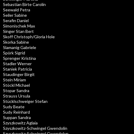
Sebastian Birte Carolin
Seewald Petra
Seiler Sabine
Serafin Daniel
Simonischek Max
Singer Stan Bert
Skoff Christoph/Gloria Hole
Skorka Sabine
Slamanig Gabriele
Spörk Sigrid
Sprenger Kristina
Stadler Werner
Staniek Patricia
Staudinger Birgit
Stein Miriam
Stöckl Michael
Stopar Sandra
Strauss Ursula
Stücklschweiger Stefan
Sudy Beate
Sudy Reinhard
Suppan Sandra
Szyszkowitz Aglaia
Szyszkowitz-Schwingel Gwendolin
Szyszkowitz-Schwingel Gwendolyn