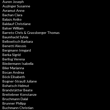
Auren Joseph
Auzinger Susanne
Avramut Anne
Bachan Clara
Balazs Aniko
Baldauf Christiane
Balser William
Barreto Chris & Grassberger Thomas
Baumhackl Sylvia
Bellowitsch Barbara
Benetti Alessio
Bergmann Irmgard
Berka Sigrid
Berlisg Verena
Biedermann Isabella
Blier Marianna
Bocan Andrea
Böck Elisabeth
Bogner-Strauß Juliane
Bohatsch Helmut
Brandstätter Beate
Breitebner Konstanze
Bruchmann Dalal
Brunner Philipp
Buchmann Christian