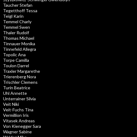
Taucher Stefan
Tegetthoff Tessa
Teigl Karin
Temmel Charly
Temmel Swen
Thaler Rudolf
Thomas Michael
Tinnauer Monika
Tinnefeld Allegra
Topolic Ana
Torpe Camilla
Toulon Darrel
Traxler Margarethe
Trierenberg Nora
Trischler Clemens
Turin Beatrice
Uhl Annette
Unterrainer Silvia
Veit Niki
Veit-Fuchs Tina
Vermillion Iris
Vitasek Andreas
Von Kienegger Sara
Wagner Sabine