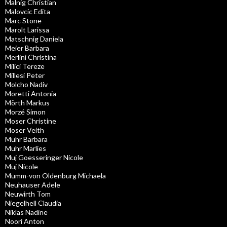
Malnig Christian
Malovcic Edita
Marc Stone
Marolt Larissa
Matschnig Daniela
Meier Barbara
Merlini Christina
Milici Tereze
Millesi Peter
Molcho Nadiv
Moretti Antonia
Mörth Markus
Morzé Simon
Moser Christine
Moser Veith
Muhr Barbara
Muhr Marlies
Muj Goesseringer Nicole
Muj Nicole
Mumm-von Oldenburg Michaela
Neuhauser Adele
Neuwirth Tom
Niegelhell Claudia
Niklas Nadine
Noori Anton