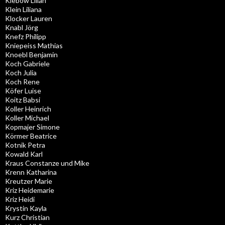
Klebow Lilian
Klein Liliana
Klocker Lauren
Knabl Jörg
Knefz Philipp
Kniepeiss Mathias
Knoebl Benjamin
Koch Gabriele
Koch Julia
Koch Rene
Köfer Luise
Koitz Babsi
Koller Heinrich
Koller Michael
Kopmajer Simone
Körmer Beatrice
Kotnik Petra
Kowald Karl
Kraus Constanze und Mike
Krenn Katharina
Kreutzer Marie
Kriz Heidemarie
Kriz Heidi
Krystin Kayla
Kurz Christian