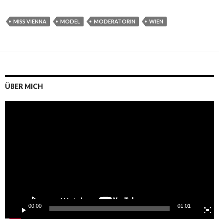
MISS VIENNA
MODEL
MODERATORIN
WIEN
ÜBER MICH
Video-
Player
00:00
01:01