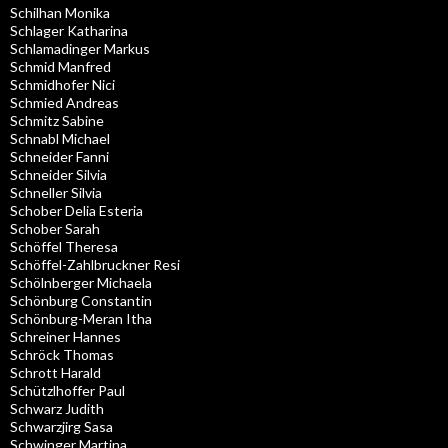
Schilhan Monika
Schlager Katharina
Schlamadinger Markus
Schmid Manfred
Schmidhofer Nici
Schmied Andreas
Schmitz Sabine
Schnabl Michael
Schneider Fanni
Schneider Silvia
Schneller Silvia
Schober Delia Esteria
Schober Sarah
Schöffel Theresa
Schöffel-Zahlbruckner Resi
Schölnberger Michaela
Schönburg Constantin
Schönburg-Meran Itha
Schreiner Hannes
Schröck Thomas
Schrott Harald
Schützlhoffer Paul
Schwarz Judith
Schwarzjirg Sasa
Schwinger Martina