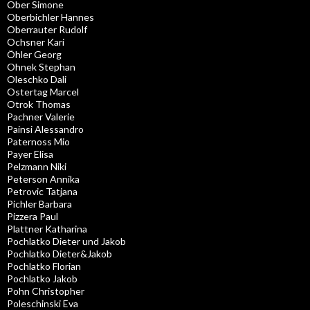
Ober Simone
Oberbichler Hannes
Oberrauter Rudolf
Ochsner Kari
Öhler Georg
Ohnek Stephan
Oleschko Dali
Ostertag Marcel
Otrok Thomas
Pachner Valerie
Painsi Alessandro
Paternoss Mio
Payer Elisa
Pelzmann Niki
Peterson Annika
Petrovic Tatjana
Pichler Barbara
Pizzera Paul
Plattner Katharina
Pochlatko Dieter und Jakob
Pochlatko Dieter&Jakob
Pochlatko Florian
Pochlatko Jakob
Pohn Christopher
Poleschinski Eva