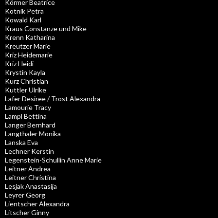
Körmer Beatrice
Kotnik Petra
Kowald Karl
Kraus Constanze und Mike
Krenn Katharina
Kreutzer Marie
Kriz Heidemarie
Kriz Heidi
Krystin Kayla
Kurz Christian
Kuttler Ulrike
Lafer Desiree / Trost Alexandra
Lamourie Tracy
Lampl Bettina
Langer Bernhard
Langthaler Monika
Lanska Eva
Lechner Kerstin
Legenstein-Schullin Anne Marie
Leitner Andrea
Leitner Christina
Lesjak Anastasija
Leyrer Georg
Lientscher Alexandra
Litscher Ginny