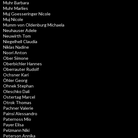
Muhr Barbara
Muhr Marlies
Muj Goesseringer Nicole
Muj Nicole
Mumm-von Oldenburg Michaela
Neuhauser Adele
Neuwirth Tom
Niegelhell Claudia
Niklas Nadine
Noori Anton
Ober Simone
Oberbichler Hannes
Oberrauter Rudolf
Ochsner Kari
Öhler Georg
Ohnek Stephan
Oleschko Dali
Ostertag Marcel
Otrok Thomas
Pachner Valerie
Painsi Alessandro
Paternoss Mio
Payer Elisa
Pelzmann Niki
Peterson Annika