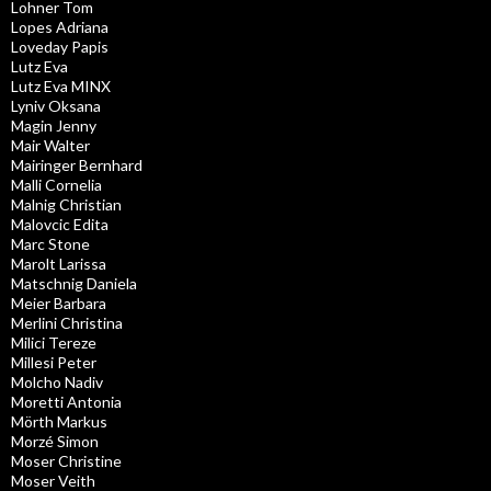
Lohner Tom
Lopes Adriana
Loveday Papis
Lutz Eva
Lutz Eva MINX
Lyniv Oksana
Magin Jenny
Mair Walter
Mairinger Bernhard
Malli Cornelia
Malnig Christian
Malovcic Edita
Marc Stone
Marolt Larissa
Matschnig Daniela
Meier Barbara
Merlini Christina
Milici Tereze
Millesi Peter
Molcho Nadiv
Moretti Antonia
Mörth Markus
Morzé Simon
Moser Christine
Moser Veith