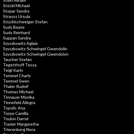
Stein Miriam
Stöckl Michael
Stopar Sandra
Strauss Ursula
Stücklschweiger Stefan
Sudy Beate
Sudy Reinhard
Suppan Sandra
Szyszkowitz Aglaia
Szyszkowitz-Schwingel Gwendolin
Szyszkowitz-Schwingel Gwendolyn
Taucher Stefan
Tegetthoff Tessa
Teigl Karin
Temmel Charly
Temmel Swen
Thaler Rudolf
Thomas Michael
Tinnauer Monika
Tinnefeld Allegra
Topolic Ana
Torpe Camilla
Toulon Darrel
Traxler Margarethe
Trierenberg Nora