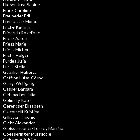
Flieser-Just Sabine
Frank Caroline
Frauneder Edi
Freistätter Markus
Fricke Kathrin
Friedrich Roselinde
Friesz Aaron
Friesz Marie
Friesz Michou
Fuchs Holger
Furdea Julia
Fürst Stella
Gabalier Huberta
Gaffron Luisa-Céline
Gangl Wolfgang
Gasser Barbara
Gehmacher Julia
Gelinsky Kate
Gerencser Elisabeth
Giacomelli Kristina
Gillissen Thiemo
Glehr Alexander
Gleissenebner-Teskey Martina
Goesseringer Muj Nicole
Goiginger Adrian