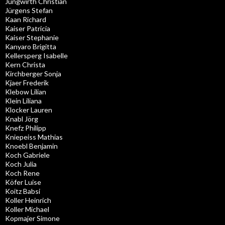
Jungwirth Christian
Jürgens Stefan
Kaan Richard
Kaiser Patricia
Kaiser Stephanie
Kanyaro Brigitta
Kellersperg Isabelle
Kern Christa
Kirchberger Sonja
Kjaer Frederik
Klebow Lilian
Klein Liliana
Klocker Lauren
Knabl Jörg
Knefz Philipp
Kniepeiss Mathias
Knoebl Benjamin
Koch Gabriele
Koch Julia
Koch Rene
Köfer Luise
Koitz Babsi
Koller Heinrich
Koller Michael
Kopmajer Simone