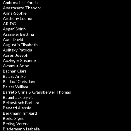
Ambrosch Heinrich
Anastasato Theodor
Anna-Sophie
Anthony Leonor
ARIDO
Asgari Shirin
Assinger Bettina
Auer David
Augustin Elisabeth
Aulitzky Patricia
Auren Joseph
Auzinger Susanne
Avramut Anne
Bachan Clara
Balazs Aniko
Baldauf Christiane
Balser William
Barreto Chris & Grassberger Thomas
Baumhackl Sylvia
Bellowitsch Barbara
Benetti Alessio
Bergmann Irmgard
Berka Sigrid
Berlisg Verena
Biedermann Isabella