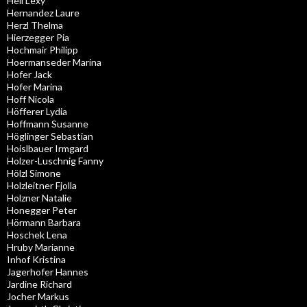
Hell Lexy
Hernandez Laure
Herzl Thelma
Hierzegger Pia
Hochmair Philipp
Hoermanseder Marina
Hofer Jack
Hofer Marina
Hoff Nicola
Höfferer Lydia
Hoffmann Susanne
Höglinger Sebastian
Hoislbauer Irmgard
Holzer-Luschnig Fanny
Hölzl Simone
Holzleitner Fjolla
Holzner Natalie
Honegger Peter
Hörmann Barbara
Hoschek Lena
Hruby Marianne
Inhof Kristina
Jagerhofer Hannes
Jardine Richard
Jocher Markus