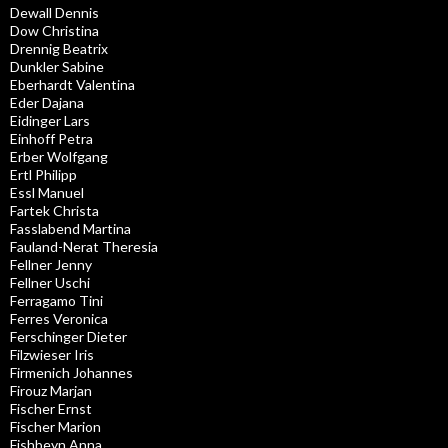
Dewall Dennis
Dow Christina
Drennig Beatrix
Dunkler Sabine
Eberhardt Valentina
Eder Dajana
Eidinger Lars
Einhoff Petra
Erber Wolfgang
Ertl Philipp
Essl Manuel
Fartek Christa
Fasslabend Martina
Fauland-Nerat Theresia
Fellner Jenny
Fellner Uschi
Ferragamo Tini
Ferres Veronica
Ferschinger Dieter
Filzwieser Iris
Firmenich Johannes
Firouz Marjan
Fischer Ernst
Fischer Marion
Fishbeyn Anna