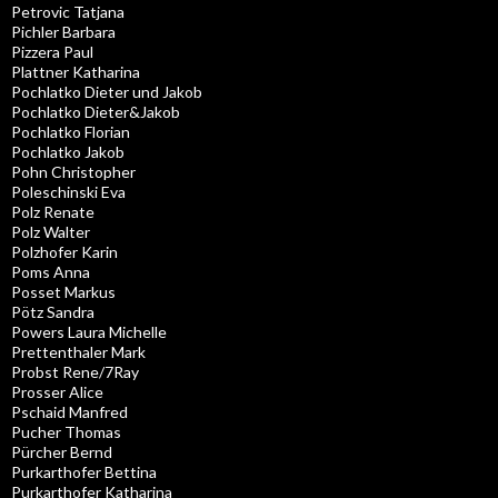
Petrovic Tatjana
Pichler Barbara
Pizzera Paul
Plattner Katharina
Pochlatko Dieter und Jakob
Pochlatko Dieter&Jakob
Pochlatko Florian
Pochlatko Jakob
Pohn Christopher
Poleschinski Eva
Polz Renate
Polz Walter
Polzhofer Karin
Poms Anna
Posset Markus
Pötz Sandra
Powers Laura Michelle
Prettenthaler Mark
Probst Rene/7Ray
Prosser Alice
Pschaid Manfred
Pucher Thomas
Pürcher Bernd
Purkarthofer Bettina
Purkarthofer Katharina