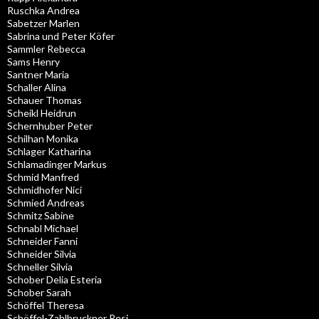
Ruschka Andrea
Sabetzer Marlen
Sabrina und Peter Köfer
Sammler Rebecca
Sams Henry
Santner Maria
Schaller Alina
Schauer Thomas
Scheikl Heidrun
Schernhuber Peter
Schilhan Monika
Schlager Katharina
Schlamadinger Markus
Schmid Manfred
Schmidhofer Nici
Schmied Andreas
Schmitz Sabine
Schnabl Michael
Schneider Fanni
Schneider Silvia
Schneller Silvia
Schober Delia Esteria
Schober Sarah
Schöffel Theresa
Schöffel-Zahlbruckner Resi