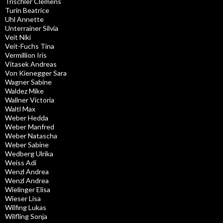
Trischler Clemens
Turin Beatrice
Uhl Annette
Unterrainer Silvia
Veit Niki
Veit-Fuchs Tina
Vermillion Iris
Vitasek Andreas
Von Kienegger Sara
Wagner Sabine
Waldez Mike
Wallner Victoria
Waltl Max
Weber Hedda
Weber Manfred
Weber Natascha
Weber Sabine
Wedberg Ulrika
Weiss Adi
Wenzl Andrea
Wenzl Andrea
Wielinger Elisa
Wieser Lisa
Wilfing Lukas
Wilfling Sonja