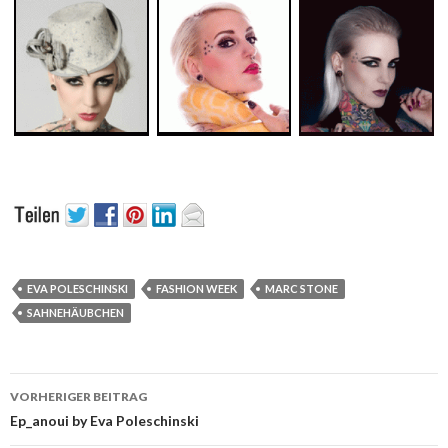
EVA POLESCHINSKI
FASHION WEEK
MARC STONE
SAHNEHÄUBCHEN
Beitrags-
VORHERIGER BEITRAG
Navigation
Ep_anoui by Eva Poleschinski