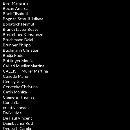
Blier Marianna
Bocan Andrea
Böck Elisabeth
Bogner-Strauß Juliane
Bohatsch Helmut
Brandstätter Beate
Breitebner Konstanze
Bruchmann Dalal
Brunner Philipp
Buchmann Christian
Budja Rudolf
Buttinger Monika
Callisti Mueller Martina
CALLISTI Müller Martina
Canedo Mario
Cencig Julia
Cervenka Christina
Cetin Monika
Clemens Thomas
Conchita
creative headz
Dalik Hilde
De Paul Vincent
Deimbacher Ruth
Deutsch Carola