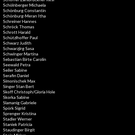
Schölnberger Michaela
Schönburg Constantin
Schönburg-Meran Itha
Schreiner Hannes
Schröck Thomas
Schrott Harald
Schützlhoffer Paul
Schwarz Judith
Schwarzjirg Sasa
Schwinger Martina
Sebastian Birte Carolin
Seewald Petra
Seiler Sabine
Serafin Daniel
Simonischek Max
Singer Stan Bert
Skoff Christoph/Gloria Hole
Skorka Sabine
Slamanig Gabriele
Spörk Sigrid
Sprenger Kristina
Stadler Werner
Staniek Patricia
Staudinger Birgit