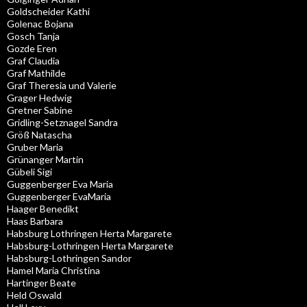
Goldscheider Kathi
Golenac Bojana
Gosch Tanja
Gozde Eren
Graf Claudia
Graf Mathilde
Graf Theresia und Valerie
Grager Hedwig
Gretner Sabine
Gridling-Setznagel Sandra
Größ Natascha
Gruber Maria
Grünanger Martin
Gübeli Sigi
Guggenberger Eva Maria
Guggenberger EvaMaria
Haager Benedikt
Haas Barbara
Habsburg Lothringen Herta Margarete
Habsburg-Lothringen Herta Margarete
Habsburg-Lothringen Sandor
Hamel Maria Christina
Hartinger Beate
Held Oswald