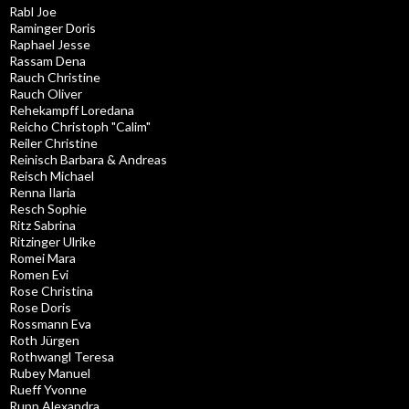
Rabl Joe
Raminger Doris
Raphael Jesse
Rassam Dena
Rauch Christine
Rauch Oliver
Rehekampff Loredana
Reicho Christoph "Calim"
Reiler Christine
Reinisch Barbara & Andreas
Reisch Michael
Renna Ilaria
Resch Sophie
Ritz Sabrina
Ritzinger Ulrike
Romei Mara
Romen Evi
Rose Christina
Rose Doris
Rossmann Eva
Roth Jürgen
Rothwangl Teresa
Rubey Manuel
Rueff Yvonne
Rupp Alexandra