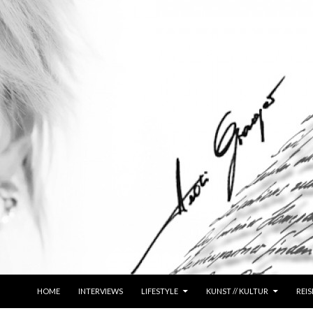
ZUM INHALT SPRINGEN
HOME
INTERVIEWS
LIFESTYLE
KUNST // KULTUR
REIS