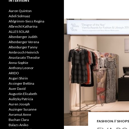
INTERVIEWS
Aaron Quinton
Adeli Solmaaz
Ahlgrimm-Siess Regina
Albrecht Katharina
ALLES SOLAR
Altenberger Judith
Altenberger Verena
Altenburger Fanny
Ambrosch Heinrich
Anastasato Theodor
Anna-Sophie
Anthony Leonor
ARIDO
Asgari Shirin
Assinger Bettina
Auer David
Augustin Elisabeth
Aulitzky Patricia
Auren Joseph
Auzinger Susanne
Avramut Anne
Bachan Clara
FASHION // SHOP
Balazs Aniko