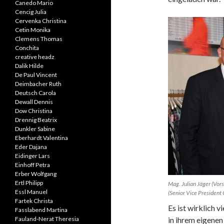
Canedo Mario
Cencig Julia
Cervenka Christina
Cetin Monika
Clemens Thomas
Conchita
creative headz
Dalik Hilde
De Paul Vincent
Deimbacher Ruth
Deutsch Carola
Dewall Dennis
Dow Christina
Drennig Beatrix
Dunkler Sabine
Eberhardt Valentina
Eder Dajana
Eidinger Lars
Einhoff Petra
Erber Wolfgang
Ertl Philipp
Mag. Julian Jäger (Vor
Essl Manuel
(Senior Vice Presiden
Fartek Christa
Es ist wirklich v
Fasslabend Martina
Fauland-Nerat Theresia
in ihrem eigene