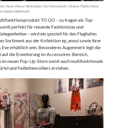
ofer (Neue Wiener Werkstätte), Eva Poleschinski, Viktoria Thaller (Neue
oto Nadine Wohlmuth)
tifunktionsprodukt TO GO – zu tragen als Top-
somit perfekt für reisende Fashionistas und
elegenheiten – wird ein speziell für den Flughafen
s Sortiment aus der Kollektion ep_anoui sowie ihrer
 Eve erhältlich sein. Besonderes Augenmerk legt die
 auf die Erweiterung im Accessoires-Bereich,
 im neuen Pop-Up-Store somit auch multifunktionale
rtel und Paillettencolliers erstehen.