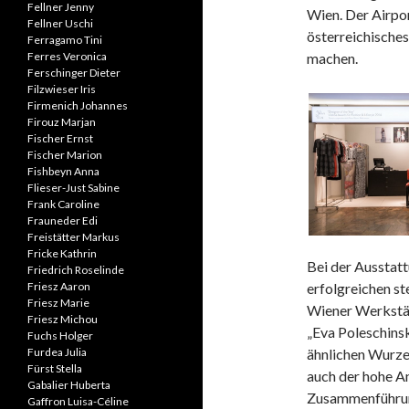
Fellner Jenny
Wien. Der Airpor
Fellner Uschi
österreichische
Ferragamo Tini
Ferres Veronica
machen.
Ferschinger Dieter
Filzwieser Iris
Firmenich Johannes
Firouz Marjan
Fischer Ernst
Fischer Marion
Fishbeyn Anna
Flieser-Just Sabine
Frank Caroline
Frauneder Edi
Freistätter Markus
Fricke Kathrin
Bei der Ausstat
Friedrich Roselinde
Friesz Aaron
erfolgreichen s
Friesz Marie
Wiener Werkstä
Friesz Michou
„Eva Poleschins
Fuchs Holger
Furdea Julia
ähnlichen Wurzel
Fürst Stella
auch der hohe An
Gabalier Huberta
Zusammenführung 
Gaffron Luisa-Céline