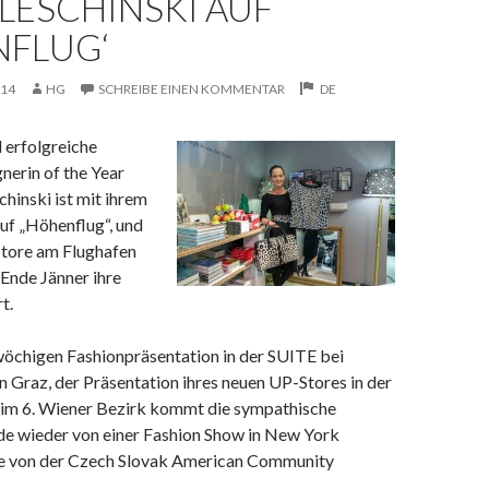
LESCHINSKI AUF
NFLUG‘
014
HG
SCHREIBE EINEN KOMMENTAR
DE
l erfolgreiche
gnerin of the Year
hinski ist mit ihrem
uf „Höhenflug“, und
tore am Flughafen
 Ende Jänner ihre
t.
wöchigen Fashionpräsentation in der SUITE bei
 Graz, der Präsentation ihres neuen UP-Stores in der
im 6. Wiener Bezirk kommt die sympathische
de wieder von einer Fashion Show in New York
sie von der Czech Slovak American Community