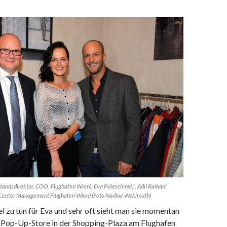
standsdirektor, COO, Flughafen Wien), Eva Poleschinski, Adil Raihani
t Center Management Flughafen Wien) (Foto Nadine Wohlmuth)
iel zu tun für Eva und sehr oft sieht man sie momentan
n Pop-Up-Store in der Shopping-Plaza am Flughafen