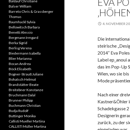
EVA PO
Baldauf Christiane
Balser William
‚HÖHE
Barreto Chris & Grassberger
Thomas
Baumhackl Sylvia
4. NOVEMBER 2
Bellowitsch Barbara
Benetti Alessio
Bergmann Irmgard
Die internationa
Berka Sigrid
steirische „Desi
Berlisg Verena
2014“ Eva Polesc
Biedermann Isabella
Blier Marianna
Label ep_anoui a
Bocan Andrea
das im Pop-Up S
Böck Elisabeth
Wien, wo sie bis
Bogner-Strauß Juliane
Bohatsch Helmut
Mode präsentier
Brandstätter Beate
Breitebner Konstanze
Nach einer drei
Bruchmann Dalal
Brunner Philipp
Kastner&Öhler in
Buchmann Christian
Schadekgasse 2 
Budja Rudolf
Designerin gera
Buttinger Monika
Callisti Mueller Martina
zurück, zu der 
CALLISTI Müller Martina
eingeladen war.