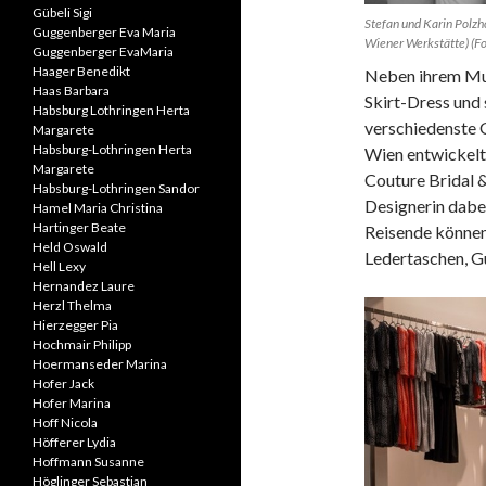
Gübeli Sigi
Stefan und Karin Polzh
Guggenberger Eva Maria
Wiener Werkstätte) (F
Guggenberger EvaMaria
Haager Benedikt
Neben ihrem Mul
Haas Barbara
Skirt-Dress und 
Habsburg Lothringen Herta
verschiedenste G
Margarete
Habsburg-Lothringen Herta
Wien entwickelte
Margarete
Couture Bridal &
Habsburg-Lothringen Sandor
Designerin dabei
Hamel Maria Christina
Hartinger Beate
Reisende können
Held Oswald
Ledertaschen, Gü
Hell Lexy
Hernandez Laure
Herzl Thelma
Hierzegger Pia
Hochmair Philipp
Hoermanseder Marina
Hofer Jack
Hofer Marina
Hoff Nicola
Höfferer Lydia
Hoffmann Susanne
Höglinger Sebastian