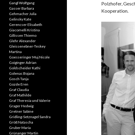
Gangl Wolfgang
Polzhofer, Gesc
Gasser Barbara
Kooperation.
Gehmacher Julia
Gelinsky Kate
Gerencser Elisabeth
Giacomelli Kristina
Gillissen Thiemo
Glehr Alexander
Gleissenebner-Teskey
Martina
Goesseringer Muj Nicole
Goiginger Adrian
Goldscheider Kathi
Golenac Bojana
Gosch Tanja
Gozde Eren
Graf Claudia
Graf Mathilde
Graf Theresia und Valerie
Grager Hedwig
Gretner Sabine
Gridling-Setznagel Sandra
Größ Natascha
Gruber Maria
Grünanger Martin