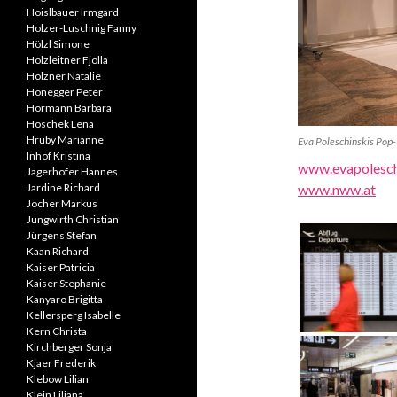
Hoislbauer Irmgard
Holzer-Luschnig Fanny
Hölzl Simone
Holzleitner Fjolla
Holzner Natalie
Honegger Peter
Hörmann Barbara
Hoschek Lena
Hruby Marianne
Eva Poleschinskis Pop-
Inhof Kristina
www.evapolesch
Jagerhofer Hannes
Jardine Richard
www.nww.at
Jocher Markus
Jungwirth Christian
Jürgens Stefan
Kaan Richard
Kaiser Patricia
Kaiser Stephanie
Kanyaro Brigitta
Kellersperg Isabelle
Kern Christa
Kirchberger Sonja
Kjaer Frederik
Klebow Lilian
Klein Liliana