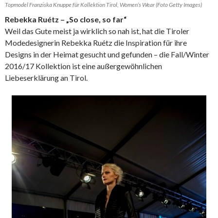
Topmodel Franziska Knuppe für Kollektion Tirol, Women’s Wear (Foto Getty Images)
Rebekka Ruétz – „So close, so far“
Weil das Gute meist ja wirklich so nah ist, hat die Tiroler
Modedesignerin Rebekka Ruétz die Inspiration für ihre
Designs in der Heimat gesucht und gefunden – die Fall/Winter
2016/17 Kollektion ist eine außergewöhnlichen
Liebeserklärung an Tirol.