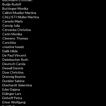
Budja Rudolf
Buttinger Monika
Callisti Mueller Martina
CALLISTI Müller Martina
Canedo Mario
Cencig Julia
Cervenka Christina
Cetin Monika
Clemens Thomas
Conchita
creative headz
Dalik Hilde
De Paul Vincent
Deimbacher Ruth
Deutsch Carola
Dewall Dennis
Dow Christina
Drennig Beatrix
Dunkler Sabine
Eberhardt Valentina
Eder Dajana
Eidinger Lars
Einhoff Petra
Erber Wolfgang