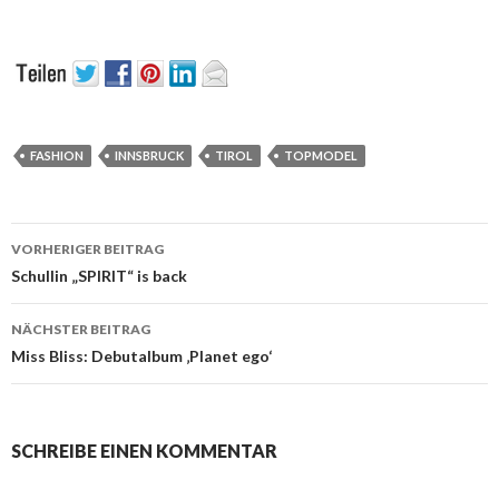
FASHION
INNSBRUCK
TIROL
TOPMODEL
Beitrags-
VORHERIGER BEITRAG
Navigation
Schullin „SPIRIT“ is back
NÄCHSTER BEITRAG
Miss Bliss: Debutalbum ‚Planet ego‘
SCHREIBE EINEN KOMMENTAR