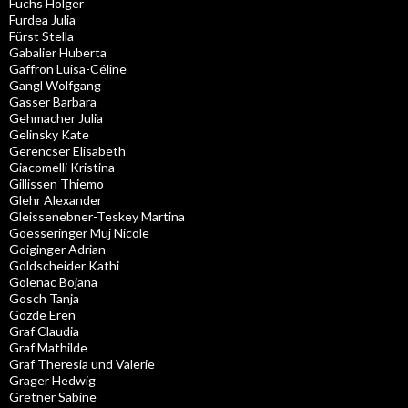
Fuchs Holger
Furdea Julia
Fürst Stella
Gabalier Huberta
Gaffron Luisa-Céline
Gangl Wolfgang
Gasser Barbara
Gehmacher Julia
Gelinsky Kate
Gerencser Elisabeth
Giacomelli Kristina
Gillissen Thiemo
Glehr Alexander
Gleissenebner-Teskey Martina
Goesseringer Muj Nicole
Goiginger Adrian
Goldscheider Kathi
Golenac Bojana
Gosch Tanja
Gozde Eren
Graf Claudia
Graf Mathilde
Graf Theresia und Valerie
Grager Hedwig
Gretner Sabine