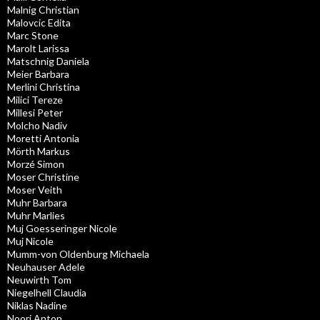
Malnig Christian
Malovcic Edita
Marc Stone
Marolt Larissa
Matschnig Daniela
Meier Barbara
Merlini Christina
Milici Tereze
Millesi Peter
Molcho Nadiv
Moretti Antonia
Mörth Markus
Morzé Simon
Moser Christine
Moser Veith
Muhr Barbara
Muhr Marlies
Muj Goesseringer Nicole
Muj Nicole
Mumm-von Oldenburg Michaela
Neuhauser Adele
Neuwirth Tom
Niegelhell Claudia
Niklas Nadine
Noori Anton