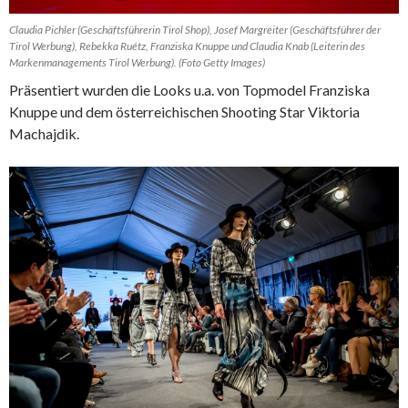
Claudia Pichler (Geschäftsführerin Tirol Shop), Josef Margreiter (Geschäftsführer der
Tirol Werbung), Rebekka Ruétz, Franziska Knuppe und Claudia Knab (Leiterin des
Markenmanagements Tirol Werbung). (Foto Getty Images)
Präsentiert wurden die Looks u.a. von Topmodel Franziska
Knuppe und dem österreichischen Shooting Star Viktoria
Machajdik.