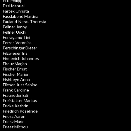
Ertl Philipp
Essl Manuel
Fartek Christa
Fasslabend Martina
Fauland-Nerat Theresia
Fellner Jenny
Fellner Uschi
Ferragamo Tini
Ferres Veronica
Ferschinger Dieter
Filzwieser Iris
Firmenich Johannes
Firouz Marjan
Fischer Ernst
Fischer Marion
Fishbeyn Anna
Flieser-Just Sabine
Frank Caroline
Frauneder Edi
Freistätter Markus
Fricke Kathrin
Friedrich Roselinde
Friesz Aaron
Friesz Marie
Friesz Michou