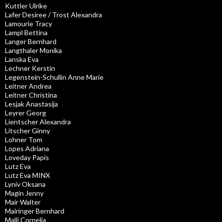
Kuttler Ulrike
Lafer Desiree / Trost Alexandra
Lamourie Tracy
Lampl Bettina
Langer Bernhard
Langthaler Monika
Lanska Eva
Lechner Kerstin
Legenstein-Schullin Anne Marie
Leitner Andrea
Leitner Christina
Lesjak Anastasija
Leyrer Georg
Lientscher Alexandra
Litscher Ginny
Lohner Tom
Lopes Adriana
Loveday Papis
Lutz Eva
Lutz Eva MINX
Lyniv Oksana
Magin Jenny
Mair Walter
Mairinger Bernhard
Malli Cornelia