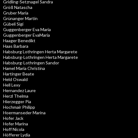
Gridling-Setznagel Sandra
Größ Natascha
Gruber Maria
Grünanger Martin
Gübeli Sigi
Guggenberger Eva Maria
Guggenberger EvaMaria
Haager Benedikt
Haas Barbara
Habsburg Lothringen Herta Margarete
Habsburg-Lothringen Herta Margarete
Habsburg-Lothringen Sandor
Hamel Maria Christina
Hartinger Beate
Held Oswald
Hell Lexy
Hernandez Laure
Herzl Thelma
Hierzegger Pia
Hochmair Philipp
Hoermanseder Marina
Hofer Jack
Hofer Marina
Hoff Nicola
Höfferer Lydia