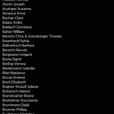
Auren Joseph
Auzinger Susanne
Avramut Anne
Bachan Clara
Balazs Aniko
Baldauf Christiane
Balser William
Barreto Chris & Grassberger Thomas
Baumhackl Sylvia
Bellowitsch Barbara
Benetti Alessio
Bergmann Irmgard
Berka Sigrid
Berlisg Verena
Biedermann Isabella
Blier Marianna
Bocan Andrea
Böck Elisabeth
Bogner-Strauß Juliane
Bohatsch Helmut
Brandstätter Beate
Breitebner Konstanze
Bruchmann Dalal
Brunner Philipp
Buchmann Christian