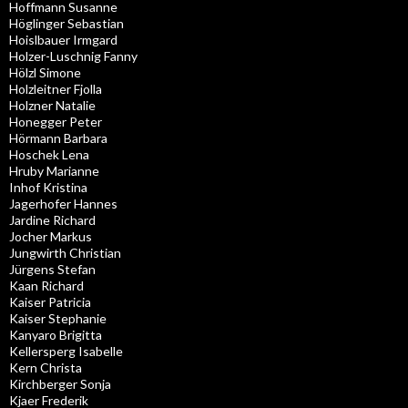
Hoffmann Susanne
Höglinger Sebastian
Hoislbauer Irmgard
Holzer-Luschnig Fanny
Hölzl Simone
Holzleitner Fjolla
Holzner Natalie
Honegger Peter
Hörmann Barbara
Hoschek Lena
Hruby Marianne
Inhof Kristina
Jagerhofer Hannes
Jardine Richard
Jocher Markus
Jungwirth Christian
Jürgens Stefan
Kaan Richard
Kaiser Patricia
Kaiser Stephanie
Kanyaro Brigitta
Kellersperg Isabelle
Kern Christa
Kirchberger Sonja
Kjaer Frederik