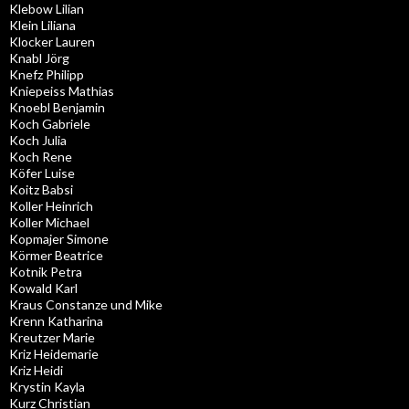
Klebow Lilian
Klein Liliana
Klocker Lauren
Knabl Jörg
Knefz Philipp
Kniepeiss Mathias
Knoebl Benjamin
Koch Gabriele
Koch Julia
Koch Rene
Köfer Luise
Koitz Babsi
Koller Heinrich
Koller Michael
Kopmajer Simone
Körmer Beatrice
Kotnik Petra
Kowald Karl
Kraus Constanze und Mike
Krenn Katharina
Kreutzer Marie
Kriz Heidemarie
Kriz Heidi
Krystin Kayla
Kurz Christian