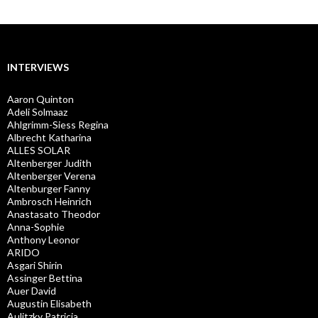
INTERVIEWS
Aaron Quinton
Adeli Solmaaz
Ahlgrimm-Siess Regina
Albrecht Katharina
ALLES SOLAR
Altenberger Judith
Altenberger Verena
Altenburger Fanny
Ambrosch Heinrich
Anastasato Theodor
Anna-Sophie
Anthony Leonor
ARIDO
Asgari Shirin
Assinger Bettina
Auer David
Augustin Elisabeth
Aulitzky Patricia