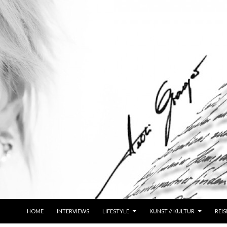
ZUM INHALT SPRINGEN
HOME
INTERVIEWS
LIFESTYLE
KUNST // KULTUR
REIS