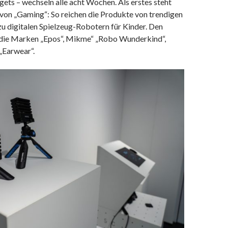
ets – wechseln alle acht Wochen. Als erstes steht
 von „Gaming“: So reichen die Produkte von trendigen
u digitalen Spielzeug-Robotern für Kinder. Den
die Marken „Epos“, Mikme“ „Robo Wunderkind“,
 „Earwear“.