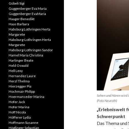
Gübeli Sigi
Guggenberger Eva Maria
Guggenberger EvaMaria
Haager Benedikt
Haas Barbara
Habsburg Lothringen Herta
Margarete
Habsburg-Lothringen Herta
Margarete
Habsburg-Lothringen Sandor
Hamel Maria Christina
Hartinger Beate
Held Oswald
Hell Lexy
Hernandez Laure
Herzl Thelma
Hierzegger Pia
Hochmair Philipp
Sehen und Hören wird i
Hoermanseder Marina
(Foto Neuroth)
Hofer Jack
Hofer Marina
„Erlebniswelt 
Hoff Nicola
Schwerpunkt
Höfferer Lydia
Das Thema und S
Hoffmann Susanne
Höglinger Sebastian