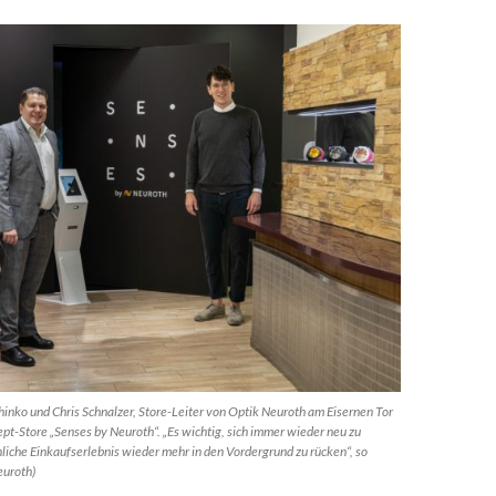
nko und Chris Schnalzer, Store-Leiter von Optik Neuroth am Eisernen Tor
pt-Store „Senses by Neuroth“. „Es wichtig, sich immer wieder neu zu
nliche Einkaufserlebnis wieder mehr in den Vordergrund zu rücken“, so
euroth)