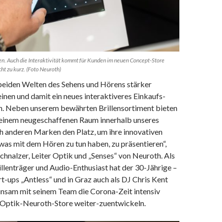
en. Auch die Interaktivität kommt für Kunden im neuen Concept-Store
ht zu kurz. (Foto Neuroth)
 beiden Welten des Sehens und Hörens stärker
inen und damit ein neues interaktiveres Einkaufs-
en. Neben unserem bewährten Brillensortiment bieten
n einem neugeschaffenen Raum innerhalb unseres
h anderen Marken den Platz, um ihre innovativen
was mit dem Hören zu tun haben, zu präsentieren“,
chnalzer, Leiter Optik und „Senses“ von Neuroth. Als
illenträger und Audio-Enthusiast hat der 30-Jährige –
t-ups „Antless“ und in Graz auch als DJ Chris Kent
nsam mit seinem Team die Corona-Zeit intensiv
 Optik-Neuroth-Store weiter-zuentwickeln.