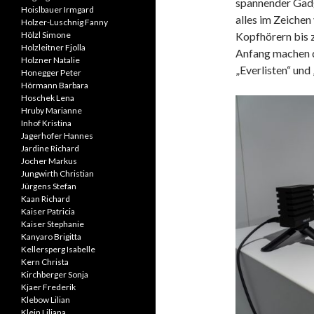
spannender Gadg
Hoislbauer Irmgard
alles im Zeichen
Holzer-Luschnig Fanny
Kopfhörern bis z
Hölzl Simone
Holzleitner Fjolla
Anfang machen 
Holzner Natalie
„Everlisten“ und
Honegger Peter
Hörmann Barbara
Hoschek Lena
Hruby Marianne
Inhof Kristina
Jagerhofer Hannes
Jardine Richard
Jocher Markus
Jungwirth Christian
Jürgens Stefan
Kaan Richard
Kaiser Patricia
Kaiser Stephanie
Kanyaro Brigitta
Kellersperg Isabelle
Kern Christa
Kirchberger Sonja
Kjaer Frederik
Klebow Lilian
Klein Liliana