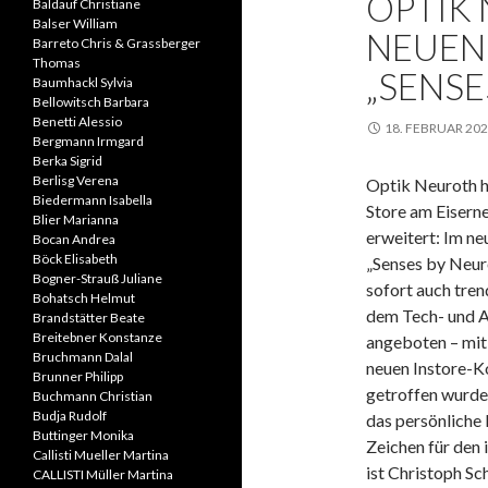
OPTIK
Baldauf Christiane
Balser William
NEUEN
Barreto Chris & Grassberger
Thomas
„SENSE
Baumhackl Sylvia
Bellowitsch Barbara
Benetti Alessio
18. FEBRUAR 20
Bergmann Irmgard
Berka Sigrid
Berlisg Verena
Optik Neuroth ha
Biedermann Isabella
Store am Eiserne
Blier Marianna
erweitert: Im n
Bocan Andrea
Böck Elisabeth
„Senses by Neur
Bogner-Strauß Juliane
sofort auch tre
Bohatsch Helmut
dem Tech- und A
Brandstätter Beate
Breitebner Konstanze
angeboten – mit
Bruchmann Dalal
neuen Instore-K
Brunner Philipp
getroffen wurden
Buchmann Christian
Budja Rudolf
das persönliche 
Buttinger Monika
Zeichen für den 
Callisti Mueller Martina
ist Christoph Sc
CALLISTI Müller Martina