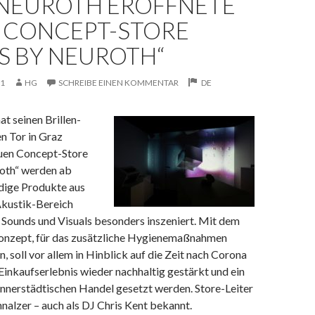
 NEUROTH ERÖFFNETE
 CONCEPT-STORE
S BY NEUROTH“
21
HG
SCHREIBE EINEN KOMMENTAR
DE
t seinen Brillen-
n Tor in Graz
euen Concept-Store
oth“ werden ab
ndige Produkte aus
kustik-Bereich
 Sounds und Visuals besonders inszeniert. Mit dem
onzept, für das zusätzliche Hygienemaßnahmen
, soll vor allem in Hinblick auf die Zeit nach Corona
Einkaufserlebnis wieder nachhaltig gestärkt und ein
innerstädtischen Handel gesetzt werden. Store-Leiter
hnalzer – auch als DJ Chris Kent bekannt.