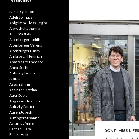
INTERVIEWS
Aaron Quinton
Adeli Solmaaz
Ahlgrimm-Siess Regina
Albrecht Katharina
ALLES SOLAR
Altenberger Judith
Altenberger Verena
Altenburger Fanny
Ambrosch Heinrich
Anastasato Theodor
Anna-Sophie
Anthony Leonor
ARIDO
Asgari Shirin
Assinger Bettina
Auer David
Augustin Elisabeth
Aulitzky Patricia
Auren Joseph
Auzinger Susanne
Avramut Anne
Bachan Clara
DONT' MISS
,
LIFE
Balazs Aniko