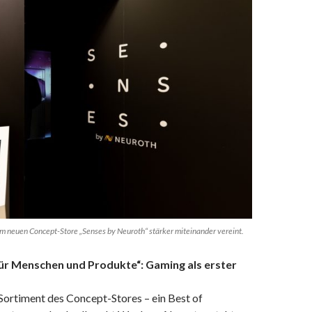
m neuen Concept-Store „Senses by Neuroth“ stärker miteinander vereint.
für Menschen und Produkte“: Gaming als erster
ortiment des Concept-Stores – ein Best of