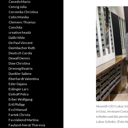
Canedo Mario
Cencig Julia
Cervenka Christina
Cetin Monika
Clemens Thomas
Conchita
creative headz
Dalik Hilde
De Paul Vincent
Deimbacher Ruth
Deutsch Carola
Dewall Dennis
Dow Christina
Drennig Beatrix
Dunkler Sabine
Eberhardt Valentina
Eder Dajana
Eidinger Lars
Einhoff Petra
Erber Wolfgang
Ertl Philipp
Neuroth-CEO Lukas Schi
Essl Manuel
in Graz, im neuen Conce
Fartek Christa
erfinden und das persö
Fasslabend Martina
Lukas Schinko. (Foto N
Fauland-Nerat Theresia