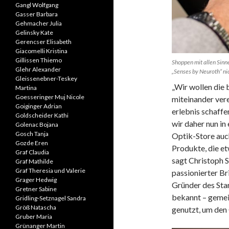
Gangl Wolfgang
Gasser Barbara
Gehmacher Julia
Gelinsky Kate
Gerencser Elisabeth
Giacomelli Kristina
Gillissen Thiemo
Shoppen mit allen Sinn
Glehr Alexander
„Senses by Neuroth“ nic
Gleissenebner-Teskey
„Wir wollen die
Martina
Goesseringer Muj Nicole
miteinander vere
Goiginger Adrian
erlebnis schaff
Goldscheider Kathi
wir daher nun i
Golenac Bojana
Gosch Tanja
Optik-Store auc
Gozde Eren
Produkte, die et
Graf Claudia
sagt Christoph S
Graf Mathilde
Graf Theresia und Valerie
passionierter Br
Grager Hedwig
Gründer des Star
Gretner Sabine
bekannt – gemei
Gridling-Setznagel Sandra
Größ Natascha
genutzt, um den
Gruber Maria
Grünanger Martin