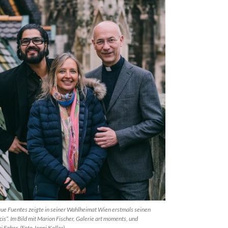
que Fuentes zeigte in seiner Wahlheimat Wien erstmals seinen
cis“. Im Bild mit Marion Fischer, Galerie art moments, und
 Faber. (Foto Jenni Koller)