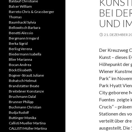
KÜNST
Baldauf Christiane
Balser William
BEI DE
Barreto Chris & Grassberger
Thomas
UND I
Baumhackl Sylvia
Bellowitsch Barbara
Benetti Alessio
21. DEZEMBER 2
Bergmann Irmgard
Berka Sigrid
Berlisg Verena
Der Kreuzweg Ch
Biedermann Isabella
Kunst – dieses E
Blier Marianna
Höhepunkt der 
Bocan Andrea
Böck Elisabeth
Wiener Kunstmes
Bogner-Strauß Juliane
Park“ im Novem
Bohatsch Helmut
Park Hyatt Vien
Brandstätter Beate
Breitebner Konstanze
City geborene M
Bruchmann Dalal
Fuentes zeigte i
Brunner Philipp
Crucis“ – präsen
Buchmann Christian
Budja Rudolf
Stationen des v
Buttinger Monika
verteilt über dr
Callisti Mueller Martina
ausgestellt. Die
CALLISTI Müller Martina