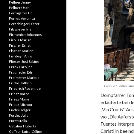
Fellner Jenny
Fellner Uschi
Ferragamo Tini
Ferres Veronica
Ferschinger Dieter
Filzwieser Iris
Firmenich Johannes
Firouz Marjan
Fischer Ernst
Fischer Marion
Fishbeyn Anna
Flieser-Just Sabine
Frank Caroline
Frauneder Edi
Freistätter Markus
Fricke Kathrin
Enrique Fuentes: Aus
Friedrich Roselinde
Friesz Aaron
Dompfarrer Toni
Friesz Marie
erläuterte bei d
Friesz Michou
„Via Crucis“. An
Fuchs Holger
Furdea Julia
wo „Die Auferste
Fürst Stella
Fuentes interpre
Gabalier Huberta
Christi in beei
Gaffron Luisa-Céline