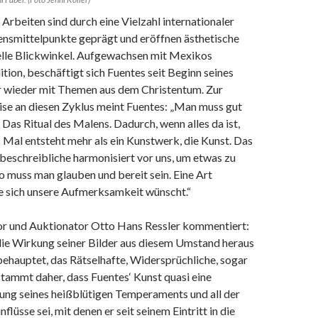
 Arbeiten sind durch eine Vielzahl internationaler
ensmittelpunkte geprägt und eröffnen ästhetische
lle Blickwinkel. Aufgewachsen mit Mexikos
ition, beschäftigt sich Fuentes seit Beginn seines
 wieder mit Themen aus dem Christentum. Zur
e an diesen Zyklus meint Fuentes: „Man muss gut
. Das Ritual des Malens. Dadurch, wenn alles da ist,
Mal entsteht mehr als ein Kunstwerk, die Kunst. Das
beschreibliche harmonisiert vor uns, um etwas zu
o muss man glauben und bereit sein. Eine Art
e sich unsere Aufmerksamkeit wünscht.“
r und Auktionator Otto Hans Ressler kommentiert:
die Wirkung seiner Bilder aus diesem Umstand heraus
 behauptet, das Rätselhafte, Widersprüchliche, sogar
tammt daher, dass Fuentes‘ Kunst quasi eine
ung seines heißblütigen Temperaments und all der
flüsse sei, mit denen er seit seinem Eintritt in die