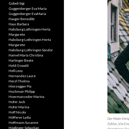
Gübeli Sigi
Guggenberger Eva Maria
Guggenberger EvaMaria
Haager Benedikt
Haas Barbara
Habsburg Lothringen Herta
Margarete
Habsburg-Lothringen Herta
Margarete
Habsburg-Lothringen Sandor
Hamel Maria Christina
Hartinger Beate
Held Oswald
Hell Lexy
Hernandez Laure
Herzl Thelma
Hierzegger Pia
Hochmair Philipp
Hoermanseder Marina
Hofer Jack
Hofer Marina
Hoff Nicola
Höfferer Lydia
Der Maler Enri
Hoffmann Susanne
Zyklus „Via Cru
Höglinger Sebastian
Dompfarrer Toni