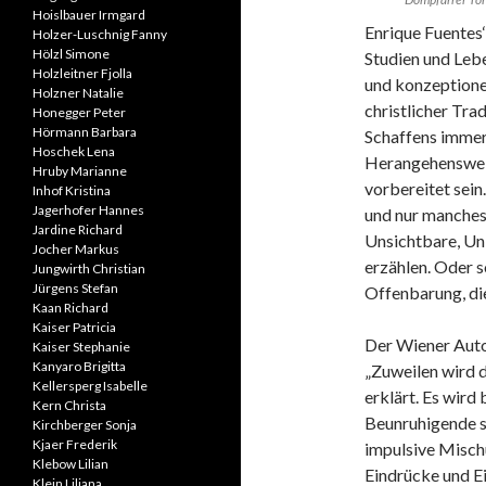
Hoislbauer Irmgard
Enrique Fuentes‘
Holzer-Luschnig Fanny
Hölzl Simone
Studien und Leb
Holzleitner Fjolla
und konzeptione
Holzner Natalie
christlicher Trad
Honegger Peter
Hörmann Barbara
Schaffens immer
Hoschek Lena
Herangehensweis
Hruby Marianne
vorbereitet sein
Inhof Kristina
Jagerhofer Hannes
und nur manches 
Jardine Richard
Unsichtbare, Un
Jocher Markus
erzählen. Oder s
Jungwirth Christian
Jürgens Stefan
Offenbarung, di
Kaan Richard
Kaiser Patricia
Der Wiener Auto
Kaiser Stephanie
Kanyaro Brigitta
„Zuweilen wird 
Kellersperg Isabelle
erklärt. Es wird
Kern Christa
Beunruhigende s
Kirchberger Sonja
Kjaer Frederik
impulsive Misch
Klebow Lilian
Eindrücke und Ein
Klein Liliana