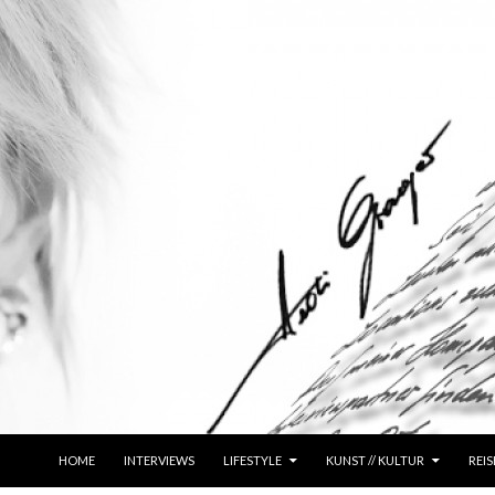
ZUM INHALT SPRINGEN
HOME
INTERVIEWS
LIFESTYLE
KUNST // KULTUR
REIS