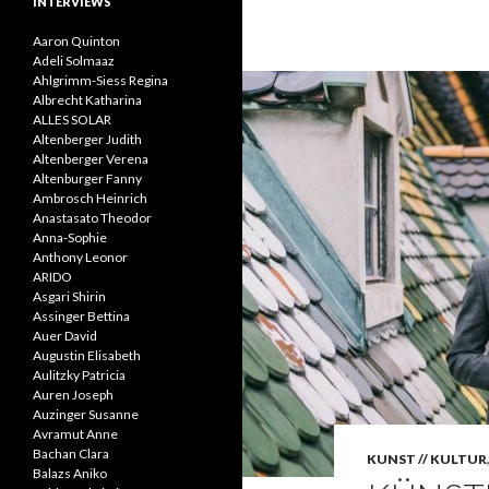
INTERVIEWS
Aaron Quinton
Adeli Solmaaz
Ahlgrimm-Siess Regina
Albrecht Katharina
ALLES SOLAR
Altenberger Judith
Altenberger Verena
Altenburger Fanny
Ambrosch Heinrich
Anastasato Theodor
Anna-Sophie
Anthony Leonor
ARIDO
Asgari Shirin
Assinger Bettina
Auer David
Augustin Elisabeth
Aulitzky Patricia
Auren Joseph
Auzinger Susanne
Avramut Anne
Bachan Clara
KUNST // KULTUR
Balazs Aniko