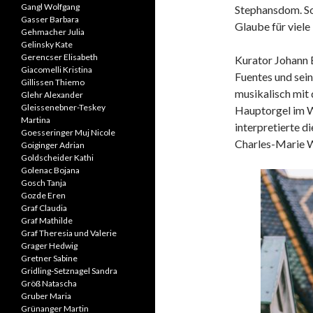
Gangl Wolfgang
Stephansdom. So
Gasser Barbara
Glaube für viele
Gehmacher Julia
Gelinsky Kate
Gerencser Elisabeth
Kurator Johann 
Giacomelli Kristina
Fuentes und sei
Gillissen Thiemo
musikalisch mit
Glehr Alexander
Gleissenebner-Teskey
Hauptorgel im 
Martina
interpretierte d
Goesseringer Muj Nicole
Charles-Marie W
Goiginger Adrian
Goldscheider Kathi
Golenac Bojana
Gosch Tanja
Gozde Eren
Graf Claudia
Graf Mathilde
Graf Theresia und Valerie
Grager Hedwig
Gretner Sabine
Gridling-Setznagel Sandra
Größ Natascha
Gruber Maria
Grünanger Martin