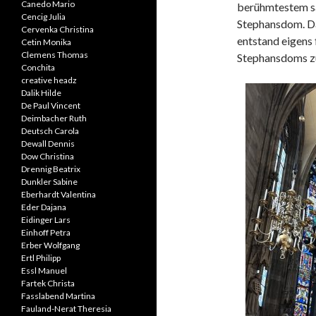
Canedo Mario
berühmtestem sa
Cencig Julia
Stephansdom. D
Cervenka Christina
entstand eigens 
Cetin Monika
Clemens Thomas
Stephansdoms zu
Conchita
creative headz
Dalik Hilde
De Paul Vincent
Deimbacher Ruth
Deutsch Carola
Dewall Dennis
Dow Christina
Drennig Beatrix
Dunkler Sabine
Eberhardt Valentina
Eder Dajana
Eidinger Lars
Einhoff Petra
Erber Wolfgang
Ertl Philipp
Essl Manuel
Fartek Christa
Fasslabend Martina
Fauland-Nerat Theresia