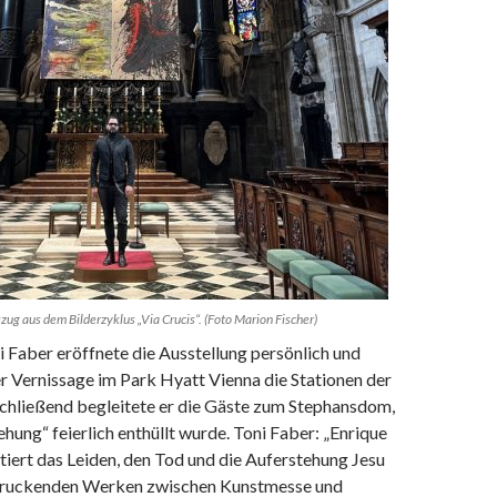
zug aus dem Bilderzyklus „Via Crucis“. (Foto Marion Fischer)
 Faber eröffnete die Ausstellung persönlich und
er Vernissage im Park Hyatt Vienna die Stationen der
schließend begleitete er die Gäste zum Stephansdom,
hung“ feierlich enthüllt wurde. Toni Faber: „Enrique
tiert das Leiden, den Tod und die Auferstehung Jesu
ndruckenden Werken zwischen Kunstmesse und