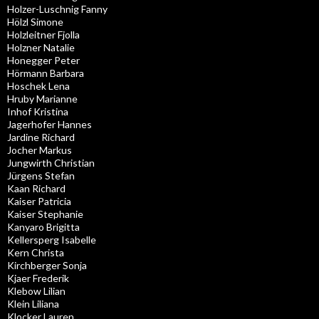
Holzer-Luschnig Fanny
Hölzl Simone
Holzleitner Fjolla
Holzner Natalie
Honegger Peter
Hörmann Barbara
Hoschek Lena
Hruby Marianne
Inhof Kristina
Jagerhofer Hannes
Jardine Richard
Jocher Markus
Jungwirth Christian
Jürgens Stefan
Kaan Richard
Kaiser Patricia
Kaiser Stephanie
Kanyaro Brigitta
Kellersperg Isabelle
Kern Christa
Kirchberger Sonja
Kjaer Frederik
Klebow Lilian
Klein Liliana
Klocker Lauren