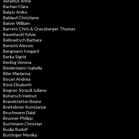
Avramut Anne
Bachan Clara
Balazs Aniko
Baldauf Christiane
Balser William
Barreto Chris & Grassberger Thomas
Baumhackl Sylvia
Bellowitsch Barbara
Benetti Alessio
Bergmann Irmgard
Berka Sigrid
Berlisg Verena
Biedermann Isabella
Blier Marianna
Bocan Andrea
Böck Elisabeth
Bogner-Strauß Juliane
Bohatsch Helmut
Brandstätter Beate
Breitebner Konstanze
Bruchmann Dalal
Brunner Philipp
Buchmann Christian
Budja Rudolf
Buttinger Monika