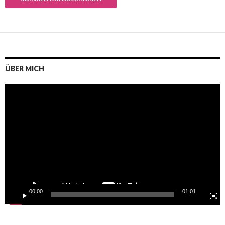
ÜBER MICH
Video-
Player
00:00
01:01