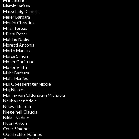
Marc Stone
Marolt Larissa
Matschnig Daniela
Meier Barbara
Merlini Christina
Milici Tereze
Millesi Peter
Molcho Nadiv
Moretti Antonia
Mörth Markus
Morzé Simon
Moser Christine
Moser Veith
Muhr Barbara
Muhr Marlies
Muj Goesseringer Nicole
Muj Nicole
Mumm-von Oldenburg Michaela
Neuhauser Adele
Neuwirth Tom
Niegelhell Claudia
Niklas Nadine
Noori Anton
Ober Simone
Oberbichler Hannes