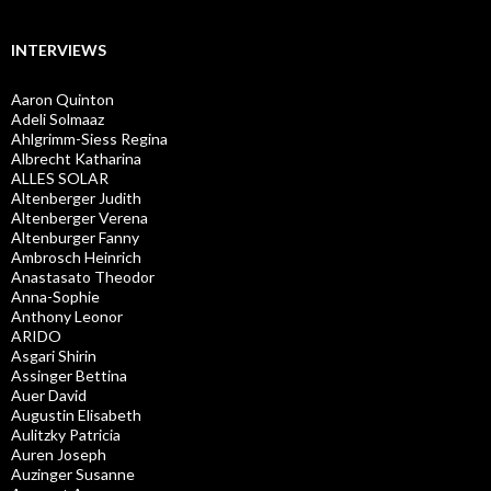
INTERVIEWS
Aaron Quinton
Adeli Solmaaz
Ahlgrimm-Siess Regina
Albrecht Katharina
ALLES SOLAR
Altenberger Judith
Altenberger Verena
Altenburger Fanny
Ambrosch Heinrich
Anastasato Theodor
Anna-Sophie
Anthony Leonor
ARIDO
Asgari Shirin
Assinger Bettina
Auer David
Augustin Elisabeth
Aulitzky Patricia
Auren Joseph
Auzinger Susanne