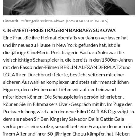
CineMerit-Preisträgerin Barbara Sukowa. (Foto FILMFEST MÜNCHEN)
CINEMERIT-PREISTRÄGERIN BARBARA SUKOWA
Eine Frau, die ihre Heimat ebenfalls vor Jahren verlassen hat
und ihr neues zu Hause in New York gefunden hat, ist die
diesjährige CineMerit-Preisträgerin Barbara Sukowa. Die
vielschichtige Schauspielerin, die bereits in den 1980er-Jahren
mit den Fassbinder-Filmen BERLIN ALEXANDERPLATZ und
LOLA ihren Durchbruch feierte, besticht seitdem mit einer
sicheren Auswahl an komplexen und stets sehr menschlichen
Figuren, deren Höhen und Tiefen wir auf der Leinwand
miterleben können. Die Schauspielerin persönlich erleben,
können Sie im Filmmakers Live!-Gespräch mit ihr. Im Zuge der
Preisverleihung wird auch der neue Film DALÍLAND gezeigt, in
dem sie neben Sir Ben Kingsley Salvador Dalís Gattin Gala
verkörpert – eine stolze, sexuell befreite Frau, die dennoch mit
ihrem Alter und ihrer 50-jährigen Ehe zu kämpfen hat. Neben