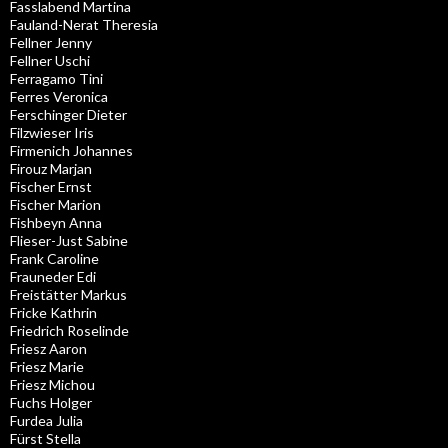
Fasslabend Martina
Fauland-Nerat Theresia
Fellner Jenny
Fellner Uschi
Ferragamo Tini
Ferres Veronica
Ferschinger Dieter
Filzwieser Iris
Firmenich Johannes
Firouz Marjan
Fischer Ernst
Fischer Marion
Fishbeyn Anna
Flieser-Just Sabine
Frank Caroline
Frauneder Edi
Freistätter Markus
Fricke Kathrin
Friedrich Roselinde
Friesz Aaron
Friesz Marie
Friesz Michou
Fuchs Holger
Furdea Julia
Fürst Stella