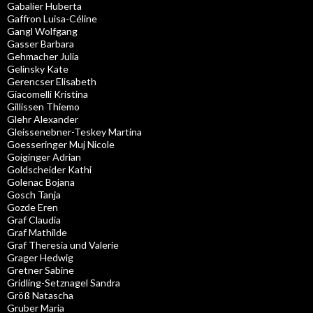
Gabalier Huberta
Gaffron Luisa-Céline
Gangl Wolfgang
Gasser Barbara
Gehmacher Julia
Gelinsky Kate
Gerencser Elisabeth
Giacomelli Kristina
Gillissen Thiemo
Glehr Alexander
Gleissenebner-Teskey Martina
Goesseringer Muj Nicole
Goiginger Adrian
Goldscheider Kathi
Golenac Bojana
Gosch Tanja
Gozde Eren
Graf Claudia
Graf Mathilde
Graf Theresia und Valerie
Grager Hedwig
Gretner Sabine
Gridling-Setznagel Sandra
Größ Natascha
Gruber Maria