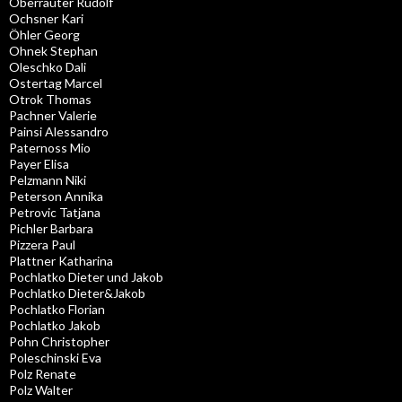
Oberrauter Rudolf
Ochsner Kari
Öhler Georg
Ohnek Stephan
Oleschko Dali
Ostertag Marcel
Otrok Thomas
Pachner Valerie
Painsi Alessandro
Paternoss Mio
Payer Elisa
Pelzmann Niki
Peterson Annika
Petrovic Tatjana
Pichler Barbara
Pizzera Paul
Plattner Katharina
Pochlatko Dieter und Jakob
Pochlatko Dieter&Jakob
Pochlatko Florian
Pochlatko Jakob
Pohn Christopher
Poleschinski Eva
Polz Renate
Polz Walter