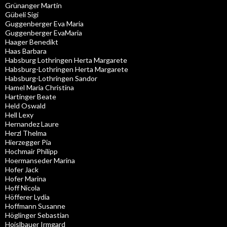
Grünanger Martin
Gübeli Sigi
Guggenberger Eva Maria
Guggenberger EvaMaria
Haager Benedikt
Haas Barbara
Habsburg Lothringen Herta Margarete
Habsburg-Lothringen Herta Margarete
Habsburg-Lothringen Sandor
Hamel Maria Christina
Hartinger Beate
Held Oswald
Hell Lexy
Hernandez Laure
Herzl Thelma
Hierzegger Pia
Hochmair Philipp
Hoermanseder Marina
Hofer Jack
Hofer Marina
Hoff Nicola
Höfferer Lydia
Hoffmann Susanne
Höglinger Sebastian
Hoislbauer Irmgard