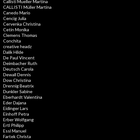
Callisti Mueller Martina
CALLISTI Müller Martina
Canedo Mario
Cencig Julia
Cervenka Christina
Cetin Monika
Clemens Thomas
Conchita
creative headz
Dalik Hilde
De Paul Vincent
Deimbacher Ruth
Deutsch Carola
Dewall Dennis
Dow Christina
Drennig Beatrix
Dunkler Sabine
Eberhardt Valentina
Eder Dajana
Eidinger Lars
Einhoff Petra
Erber Wolfgang
Ertl Philipp
Essl Manuel
Fartek Christa