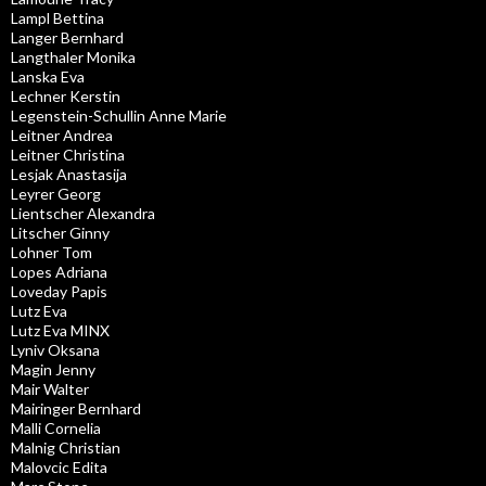
Lampl Bettina
Langer Bernhard
Langthaler Monika
Lanska Eva
Lechner Kerstin
Legenstein-Schullin Anne Marie
Leitner Andrea
Leitner Christina
Lesjak Anastasija
Leyrer Georg
Lientscher Alexandra
Litscher Ginny
Lohner Tom
Lopes Adriana
Loveday Papis
Lutz Eva
Lutz Eva MINX
Lyniv Oksana
Magin Jenny
Mair Walter
Mairinger Bernhard
Malli Cornelia
Malnig Christian
Malovcic Edita