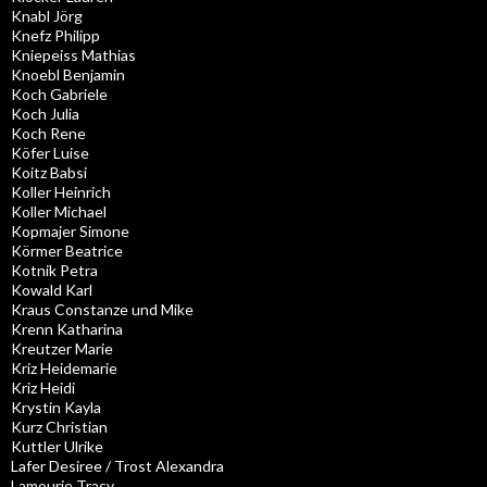
Knabl Jörg
Knefz Philipp
Kniepeiss Mathias
Knoebl Benjamin
Koch Gabriele
Koch Julia
Koch Rene
Köfer Luise
Koitz Babsi
Koller Heinrich
Koller Michael
Kopmajer Simone
Körmer Beatrice
Kotnik Petra
Kowald Karl
Kraus Constanze und Mike
Krenn Katharina
Kreutzer Marie
Kriz Heidemarie
Kriz Heidi
Krystin Kayla
Kurz Christian
Kuttler Ulrike
Lafer Desiree / Trost Alexandra
Lamourie Tracy