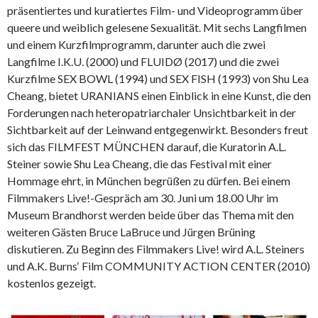
präsentiertes und kuratiertes Film- und Videoprogramm über
queere und weiblich gelesene Sexualität. Mit sechs Langfilmen
und einem Kurzfilmprogramm, darunter auch die zwei
Langfilme I.K.U. (2000) und FLUIDØ (2017) und die zwei
Kurzfilme SEX BOWL (1994) und SEX FISH (1993) von Shu Lea
Cheang, bietet URANIANS einen Einblick in eine Kunst, die den
Forderungen nach heteropatriarchaler Unsichtbarkeit in der
Sichtbarkeit auf der Leinwand entgegenwirkt. Besonders freut
sich das FILMFEST MÜNCHEN darauf, die Kuratorin A.L.
Steiner sowie Shu Lea Cheang, die das Festival mit einer
Hommage ehrt, in München begrüßen zu dürfen. Bei einem
Filmmakers Live!-Gespräch am 30. Juni um 18.00 Uhr im
Museum Brandhorst werden beide über das Thema mit den
weiteren Gästen Bruce LaBruce und Jürgen Brüning
diskutieren. Zu Beginn des Filmmakers Live! wird A.L. Steiners
und A.K. Burns‘ Film COMMUNITY ACTION CENTER (2010)
kostenlos gezeigt.