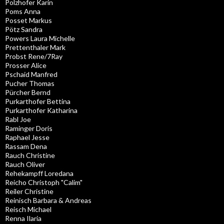
Polzhofer Karin
Poms Anna
Posset Markus
Pötz Sandra
Powers Laura Michelle
Prettenthaler Mark
Probst Rene/7Ray
Prosser Alice
Pschaid Manfred
Pucher Thomas
Pürcher Bernd
Purkarthofer Bettina
Purkarthofer Katharina
Rabl Joe
Raminger Doris
Raphael Jesse
Rassam Dena
Rauch Christine
Rauch Oliver
Rehekampff Loredana
Reicho Christoph "Calim"
Reiler Christine
Reinisch Barbara & Andreas
Reisch Michael
Renna Ilaria