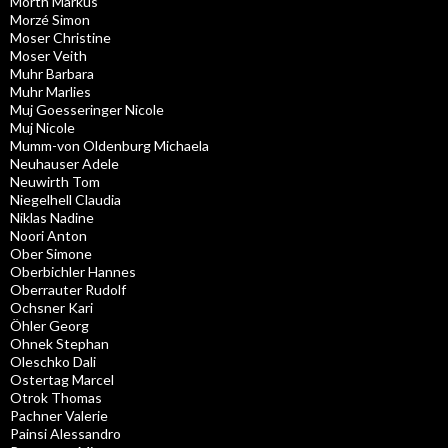
Mörth Markus
Morzé Simon
Moser Christine
Moser Veith
Muhr Barbara
Muhr Marlies
Muj Goesseringer Nicole
Muj Nicole
Mumm-von Oldenburg Michaela
Neuhauser Adele
Neuwirth Tom
Niegelhell Claudia
Niklas Nadine
Noori Anton
Ober Simone
Oberbichler Hannes
Oberrauter Rudolf
Ochsner Kari
Öhler Georg
Ohnek Stephan
Oleschko Dali
Ostertag Marcel
Otrok Thomas
Pachner Valerie
Painsi Alessandro