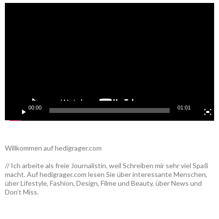
Video-
Player
00:00
01:01
Willkommen auf hedigrager.com
// Ich arbeite als freie Journalistin, weil Schreiben mir sehr viel Spaß
macht. Auf hedigrager.com lesen Sie über interessante Menschen,
über Lifestyle, Fashion, Design, Filme und Beauty, über News und
Don’t Miss.