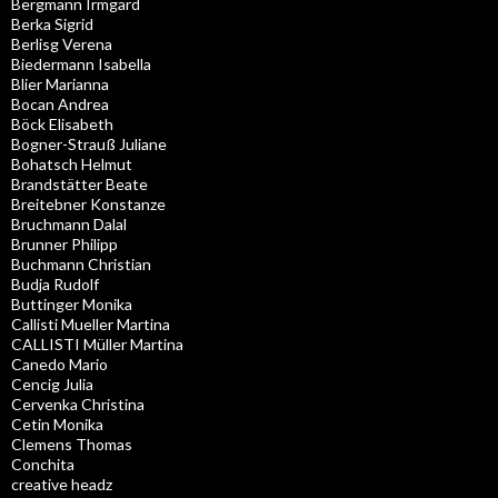
Bergmann Irmgard
Berka Sigrid
Berlisg Verena
Biedermann Isabella
Blier Marianna
Bocan Andrea
Böck Elisabeth
Bogner-Strauß Juliane
Bohatsch Helmut
Brandstätter Beate
Breitebner Konstanze
Bruchmann Dalal
Brunner Philipp
Buchmann Christian
Budja Rudolf
Buttinger Monika
Callisti Mueller Martina
CALLISTI Müller Martina
Canedo Mario
Cencig Julia
Cervenka Christina
Cetin Monika
Clemens Thomas
Conchita
creative headz