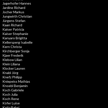
Jagerhofer Hannes
Jardine Richard
Jocher Markus
Jungwirth Christian
Jürgens Stefan
Kaan Richard
Kaiser Patricia
Kaiser Stephanie
Kanyaro Brigitta
Kellersperg Isabelle
Kern Christa
Kirchberger Sonja
Kjaer Frederik
Klebow Lilian
Klein Liliana
Klocker Lauren
Knabl Jörg
Knefz Philipp
Kniepeiss Mathias
Knoebl Benjamin
Koch Gabriele
Koch Julia
Koch Rene
Köfer Luise
Koitz Babsi