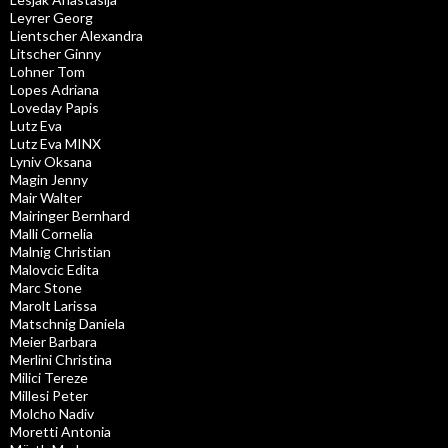
Leyrer Georg
Lientscher Alexandra
Litscher Ginny
Lohner Tom
Lopes Adriana
Loveday Papis
Lutz Eva
Lutz Eva MINX
Lyniv Oksana
Magin Jenny
Mair Walter
Mairinger Bernhard
Malli Cornelia
Malnig Christian
Malovcic Edita
Marc Stone
Marolt Larissa
Matschnig Daniela
Meier Barbara
Merlini Christina
Milici Tereze
Millesi Peter
Molcho Nadiv
Moretti Antonia