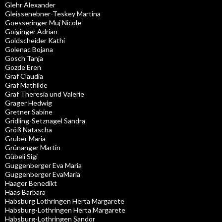
Glehr Alexander
Gleissenebner-Teskey Martina
Goesseringer Muj Nicole
Goiginger Adrian
Goldscheider Kathi
Golenac Bojana
Gosch Tanja
Gozde Eren
Graf Claudia
Graf Mathilde
Graf Theresia und Valerie
Grager Hedwig
Gretner Sabine
Gridling-Setznagel Sandra
Größ Natascha
Gruber Maria
Grünanger Martin
Gübeli Sigi
Guggenberger Eva Maria
Guggenberger EvaMaria
Haager Benedikt
Haas Barbara
Habsburg Lothringen Herta Margarete
Habsburg-Lothringen Herta Margarete
Habsburg-Lothringen Sandor