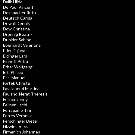
Dalik Hilde
De Paul Vincent
Deimbacher Ruth
Deutsch Carola
Dewall Dennis
Dow Christina
Drennig Beatrix
Dunkler Sabine
Eberhardt Valentina
Eder Dajana
Eidinger Lars
Einhoff Petra
Erber Wolfgang
Ertl Philipp
Essl Manuel
Fartek Christa
Fasslabend Martina
Fauland-Nerat Theresia
Fellner Jenny
Fellner Uschi
Ferragamo Tini
Ferres Veronica
Ferschinger Dieter
Filzwieser Iris
Firmenich Johannes