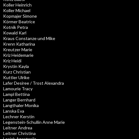
Koller Heinrich
Koller Michael
Kopmajer Simone
Körmer Beatrice
Kotnik Petra
Kowald Karl
Kraus Constanze und Mike
Krenn Katharina
Kreutzer Marie
Kriz Heidemarie
Kriz Heidi
Krystin Kayla
Kurz Christian
Kuttler Ulrike
Lafer Desiree / Trost Alexandra
Lamourie Tracy
Lampl Bettina
Langer Bernhard
Langthaler Monika
Lanska Eva
Lechner Kerstin
Legenstein-Schullin Anne Marie
Leitner Andrea
Leitner Christina
Lesjak Anastasija