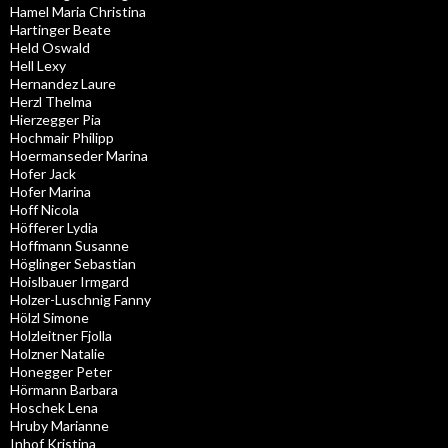
Hamel Maria Christina
Hartinger Beate
Held Oswald
Hell Lexy
Hernandez Laure
Herzl Thelma
Hierzegger Pia
Hochmair Philipp
Hoermanseder Marina
Hofer Jack
Hofer Marina
Hoff Nicola
Höfferer Lydia
Hoffmann Susanne
Höglinger Sebastian
Hoislbauer Irmgard
Holzer-Luschnig Fanny
Hölzl Simone
Holzleitner Fjolla
Holzner Natalie
Honegger Peter
Hörmann Barbara
Hoschek Lena
Hruby Marianne
Inhof Kristina