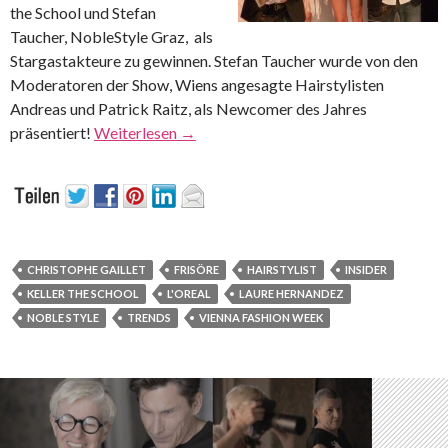
the School und Stefan
Taucher, NobleStyle Graz, als
Stargastakteure zu gewinnen. Stefan Taucher wurde von den
Moderatoren der Show, Wiens angesagte Hairstylisten
Andreas und Patrick Raitz, als Newcomer des Jahres
präsentiert!
Weiterlesen
→
CHRISTOPHE GAILLET
FRISÖRE
HAIRSTYLIST
INSIDER
KELLER THE SCHOOL
L'OREAL
LAURE HERNANDEZ
NOBLE STYLE
TRENDS
VIENNA FASHION WEEK