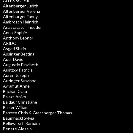
ALLES SOLAR
Altenberger Judith
Altenberger Verena
Altenburger Fanny
Ambrosch Heinrich
Anastasato Theodor
Anna-Sophie
Anthony Leonor
ARIDO
Asgari Shirin
Assinger Bettina
Auer David
Augustin Elisabeth
Aulitzky Patricia
Auren Joseph
Auzinger Susanne
Avramut Anne
Bachan Clara
Balazs Aniko
Baldauf Christiane
Balser William
Barreto Chris & Grassberger Thomas
Baumhackl Sylvia
Bellowitsch Barbara
Benetti Alessio