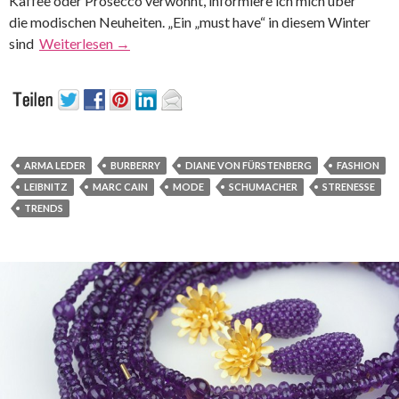
Kaffee oder Prosecco verwöhnt, informiere ich mich über
die modischen Neuheiten. „Ein „must have“ in diesem Winter
sind
Weiterlesen
→
ARMA LEDER
BURBERRY
DIANE VON FÜRSTENBERG
FASHION
LEIBNITZ
MARC CAIN
MODE
SCHUMACHER
STRENESSE
TRENDS