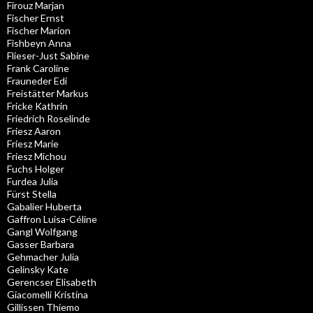
Firouz Marjan
Fischer Ernst
Fischer Marion
Fishbeyn Anna
Flieser-Just Sabine
Frank Caroline
Frauneder Edi
Freistätter Markus
Fricke Kathrin
Friedrich Roselinde
Friesz Aaron
Friesz Marie
Friesz Michou
Fuchs Holger
Furdea Julia
Fürst Stella
Gabalier Huberta
Gaffron Luisa-Céline
Gangl Wolfgang
Gasser Barbara
Gehmacher Julia
Gelinsky Kate
Gerencser Elisabeth
Giacomelli Kristina
Gillissen Thiemo