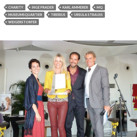
CHARITY
INGE PRADER
KARL AMMERER
MQ
MUSEUMSQUARTIER
TIBERIUS
URSULA STRAUSS
WEIGERSTORFER