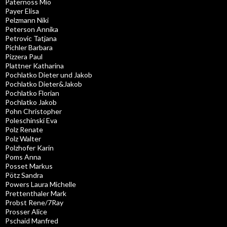
Paternoss Mio
Payer Elisa
Pelzmann Niki
Peterson Annika
Petrovic Tatjana
Pichler Barbara
Pizzera Paul
Plattner Katharina
Pochlatko Dieter und Jakob
Pochlatko Dieter&Jakob
Pochlatko Florian
Pochlatko Jakob
Pohn Christopher
Poleschinski Eva
Polz Renate
Polz Walter
Polzhofer Karin
Poms Anna
Posset Markus
Pötz Sandra
Powers Laura Michelle
Prettenthaler Mark
Probst Rene/7Ray
Prosser Alice
Pschaid Manfred