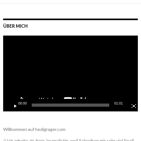
ÜBER MICH
Video-
Player
00:00
01:01
Willkommen auf hedigrager.com
// Ich arbeite als freie Journalistin, weil Schreiben mir sehr viel Spaß