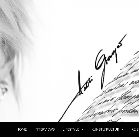
ZUM INHALT SPRINGEN
HOME
INTERVIEWS
LIFESTYLE
KUNST // KULTUR
REIS