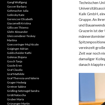
Technischen Univ
Gangl Wolfgang
Gasser Barbara
Universitätsass
Gehmacher Julia
Kalk GmbH, ein
Gelinsky Kate
Gruppe. An ihrem
Gerencser Elisabeth
Giacomelli Kristina
und Bauanwendun
Gillissen Thiemo
Grazerin ist der
Glehr Alexander
männerdominierte
Gleissenebner-Teskey
Martina
Spitzenposition
Goesseringer Muj Nicole
vereinzelt große
Goiginger Adrian
Zeit war noch nic
Goldscheider Kathi
Golenac Bojana
damaliger Kolle
Gosch Tanja
danach klappte e
Gozde Eren
Graf Claudia
Graf Mathilde
Graf Theresia und Valerie
Grager Hedwig
Gretner Sabine
Gridling-Setznagel Sandra
Größ Natascha
Gruber Maria
Grünanger Martin