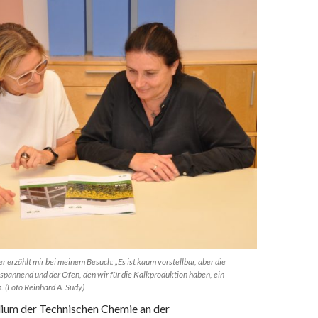
r erzählt mir bei meinem Besuch: „Es ist kaum vorstellbar, aber die
 spannend und der Ofen, den wir für die Kalkproduktion haben, ein
 (Foto Reinhard A. Sudy)
ium der Technischen Chemie an der