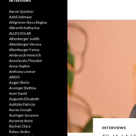
INTERVIEWS
Aaron Quinton
Adeli Solmaaz
Ahlgrimm-Siess Regina
Albrecht Katharina
ALLES SOLAR
Altenberger Judith
Altenberger Verena
Altenburger Fanny
Ambrosch Heinrich
Anastasato Theodor
Anna-Sophie
Anthony Leonor
ARIDO
Asgari Shirin
Assinger Bettina
Auer David
Augustin Elisabeth
Aulitzky Patricia
Auren Joseph
Auzinger Susanne
Avramut Anne
Bachan Clara
INTERVIEWS
Balazs Aniko