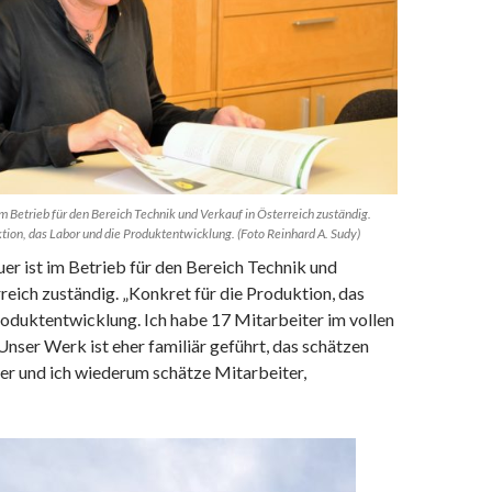
m Betrieb für den Bereich Technik und Verkauf in Österreich zuständig.
ktion, das Labor und die Produktentwicklung. (Foto Reinhard A. Sudy)
r ist im Betrieb für den Bereich Technik und
reich zuständig. „Konkret für die Produktion, das
roduktentwicklung. Ich habe 17 Mitarbeiter im vollen
Unser Werk ist eher familiär geführt, das schätzen
er und ich wiederum schätze Mitarbeiter,