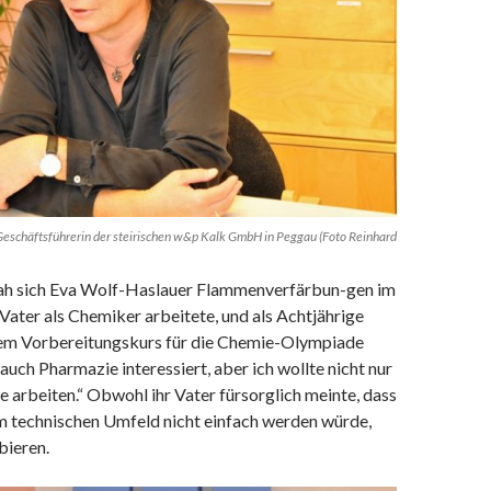
Geschäftsführerin der steirischen w&p Kalk GmbH in Peggau (Foto Reinhard
sah sich Eva Wolf-Haslauer Flammenverfärbun-gen im
 Vater als Chemiker arbeitete, und als Achtjährige
nem Vorbereitungskurs für die Chemie-Olympiade
 auch Pharmazie interessiert, aber ich wollte nicht nur
e arbeiten.“ Obwohl ihr Vater fürsorglich meinte, dass
nem technischen Umfeld nicht einfach werden würde,
obieren.