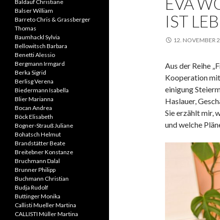
EVA WO
Baldauf Christiane
Balser William
IST LE
Barreto Chris & Grassberger
Thomas
Baumhackl Sylvia
12. NOVEMBER 
Bellowitsch Barbara
Benetti Alessio
Bergmann Irmgard
Aus der Reihe „F
Berka Sigrid
Kooperation mit 
Berlisg Verena
einigung Steierm
Biedermann Isabella
Blier Marianna
Haslauer, Gesch
Bocan Andrea
Sie erzählt mir,
Böck Elisabeth
und welche Pläne
Bogner-Strauß Juliane
Bohatsch Helmut
Brandstätter Beate
Breitebner Konstanze
Bruchmann Dalal
Brunner Philipp
Buchmann Christian
Budja Rudolf
Buttinger Monika
Callisti Mueller Martina
CALLISTI Müller Martina