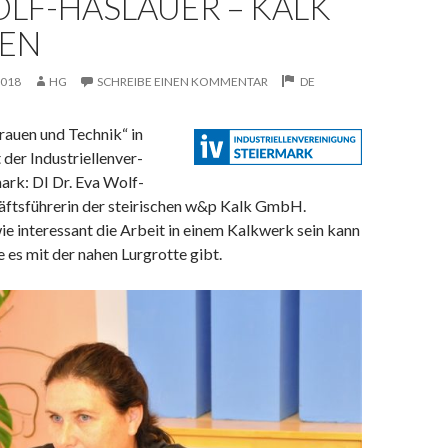
LF-HASLAUER – KALK
BEN
2018
HG
SCHREIBE EINEN KOMMENTAR
DE
rauen und Technik“ in
der Industriellenver-
ark: DI Dr. Eva Wolf-
äftsführerin der steirischen w&p Kalk GmbH.
 wie interessant die Arbeit in einem Kalkwerk sein kann
 es mit der nahen Lurgrotte gibt.