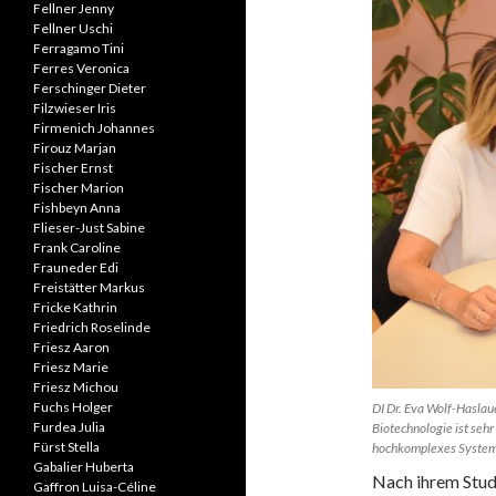
Fellner Jenny
Fellner Uschi
Ferragamo Tini
Ferres Veronica
Ferschinger Dieter
Filzwieser Iris
Firmenich Johannes
Firouz Marjan
Fischer Ernst
Fischer Marion
Fishbeyn Anna
Flieser-Just Sabine
Frank Caroline
Frauneder Edi
Freistätter Markus
Fricke Kathrin
Friedrich Roselinde
Friesz Aaron
Friesz Marie
Friesz Michou
Fuchs Holger
DI Dr. Eva Wolf-Haslaue
Furdea Julia
Biotechnologie ist sehr
Fürst Stella
hochkomplexes System.
Gabalier Huberta
Nach ihrem Stud
Gaffron Luisa-Céline