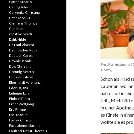
Canedo Mario
Cencig Julia
Cervenka Christina
Cetin Monika
Clemens Thomas
Conchita
creative headz
Dalik Hilde
De Paul Vincent
Deimbacher Ruth
Deutsch Carola
Dewall Dennis
Eva Wolf-Haslauer ist 
Dow Christina
A. Sudy)
Drennig Beatrix
Dunkler Sabine
Schon als Kind 
Eberhardt Valentina
Labor an, wo ihr
Eder Dajana
nahm sie bei ei
Eidinger Lars
Einhoff Petra
teil. „Mich hätte
Erber Wolfgang
in einer Apothek
Ertl Philipp
es für sie in ei
Essl Manuel
Fartek Christa
wollte sie es pr
Fasslabend Martina
Fauland-Nerat Theresia