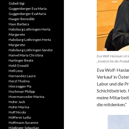
Gübeli Sigi
Guggenberger Eva Maria
Guggenberger EvaMaria
Haager Benedikt
Haas Barbara
Habsburg Lothringen Herta
Margarete
Habsburg-Lothringen Herta
Margarete
Habsburg-Lothringen Sandor
Hamel Maria Christina
Eva Wolf-Haslauer ist i
Hartinger Beate
„Konkret für die Produ
Held Oswald
Eva Wolf-Haslaue
Hell Lexy
Hernandez Laure
Verkauf in Öster
Herzl Thelma
Labor und die P
Hierzegger Pia
Schichtbetrieb. 
Hochmair Philipp
Hoermanseder Marina
meine Mitarbeit
Hofer Jack
die mitdenken.“
Hofer Marina
Hoff Nicola
Höfferer Lydia
Hoffmann Susanne
Höglinger Sebastian