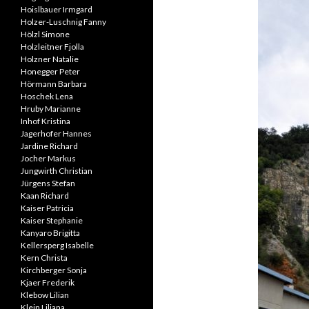
Hoislbauer Irmgard
Holzer-Luschnig Fanny
Hölzl Simone
Holzleitner Fjolla
Holzner Natalie
Honegger Peter
Hörmann Barbara
Hoschek Lena
Hruby Marianne
Inhof Kristina
Jagerhofer Hannes
Jardine Richard
Jocher Markus
Jungwirth Christian
Jürgens Stefan
Kaan Richard
Kaiser Patricia
Kaiser Stephanie
Kanyaro Brigitta
Kellersperg Isabelle
Kern Christa
Kirchberger Sonja
Kjaer Frederik
Klebow Lilian
Klein Liliana