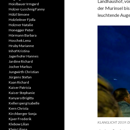
Landhaushof, vo
Hoislbauer Irmgard
der Murinsel bi
Holzer-Luschnig Fanny
Hölzl Simone
leuchtende Aug
Holzleitner Fjolla
Holzner Natalie
Honegger Peter
Hörmann Barbara
Hoschek Lena
Hruby Marianne
Inhof Kristina
Jagerhofer Hannes
Jardine Richard
Jocher Markus
Jungwirth Christian
Jürgens Stefan
Kaan Richard
Kaiser Patricia
Kaiser Stephanie
Kanyaro Brigitta
Kellersperg Isabelle
Kern Christa
Kirchberger Sonja
Kjaer Frederik
KLANGLICHT 2019: Dipl
Klebow Lilian
Klein Liliana