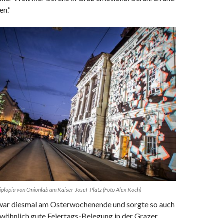
en.“
opia von Onionlab am Kaiser-Josef-Platz (Foto Alex Koch)
 diesmal am Osterwochenende und sorgte so auch
ewöhnlich gute Feiertags-Belegung in der Grazer