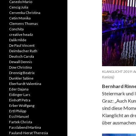
Canedo Mario
Cencig Julia
Cervenka Christina
Cetin Monika
Clemens Thomas
Conchita
creative headz
Dalik Hilde
De Paul Vincent
Deimbacher Ruth
Deutsch Carola
Dewall Dennis
Dow Christina
KLANGLICHT 2019: Arkes
Drennig Beatrix
Kanizaj)
Dunkler Sabine
Eberhardt Valentina
Bernhard Rinn
Eder Dajana
Steiermark und I
Eidinger Lars
Einhoff Petra
Graz: „Auch Kun
Erber Wolfgang
sind diese Mome
Ertl Philipp
Klanglicht an dr
Essl Manuel
Fartek Christa
über ausmachen
Fasslabend Martina
Fauland-Nerat Theresia