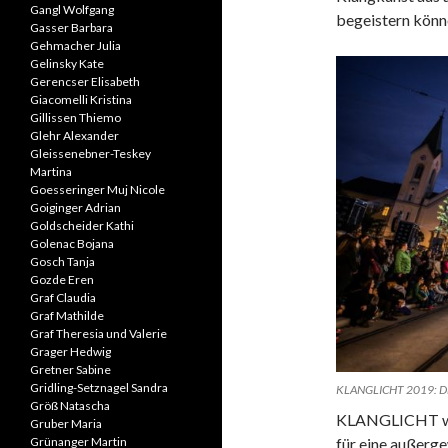
Gangl Wolfgang
begeistern könn
Gasser Barbara
Gehmacher Julia
Gelinsky Kate
Gerencser Elisabeth
Giacomelli Kristina
Gillissen Thiemo
Glehr Alexander
Gleissenebner-Teskey
Martina
Goesseringer Muj Nicole
Goiginger Adrian
Goldscheider Kathi
Golenac Bojana
Gosch Tanja
Gozde Eren
Graf Claudia
Graf Mathilde
Graf Theresia und Valerie
Grager Hedwig
Gretner Sabine
Gridling-Setznagel Sandra
KLANGLICHT 2019: Dipl
Größ Natascha
KLANGLICHT war
Gruber Maria
Grünanger Martin
für eine außerg