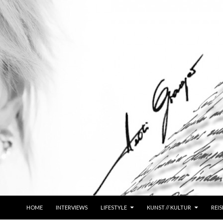
ZUM INHALT SPRINGEN
HOME
INTERVIEWS
LIFESTYLE
KUNST // KULTUR
REIS