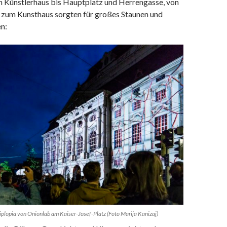
n Künstlerhaus bis Hauptplatz und Herrengasse, von
s zum Kunsthaus sorgten für großes Staunen und
en:
opia von Onionlab am Kaiser-Josef-Platz (Foto Marija Kanizaj)