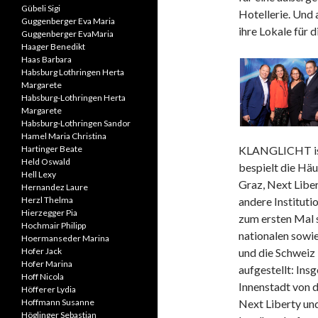
Gübeli Sigi
Hotellerie. Und
Guggenberger Eva Maria
ihre Lokale für 
Guggenberger EvaMaria
Haager Benedikt
Haas Barbara
Habsburg Lothringen Herta
Margarete
Habsburg-Lothringen Herta
Margarete
Habsburg-Lothringen Sandor
Hamel Maria Christina
Hartinger Beate
KLANGLICHT is
Held Oswald
bespielt die Hä
Hell Lexy
Graz, Next Libe
Hernandez Laure
Herzl Thelma
andere Institut
Hierzegger Pia
zum ersten Mal s
Hochmair Philipp
nationalen sowie
Hoermanseder Marina
Hofer Jack
und die Schwei
Hofer Marina
aufgestellt: Ins
Hoff Nicola
Innenstadt von 
Höfferer Lydia
Hoffmann Susanne
Next Liberty un
Höglinger Sebastian