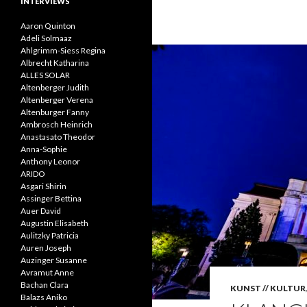
INTERVIEWS
Aaron Quinton
Adeli Solmaaz
Ahlgrimm-Siess Regina
Albrecht Katharina
ALLES SOLAR
Altenberger Judith
Altenberger Verena
Altenburger Fanny
Ambrosch Heinrich
Anastasato Theodor
Anna-Sophie
Anthony Leonor
ARIDO
Asgari Shirin
Assinger Bettina
Auer David
Augustin Elisabeth
Aulitzky Patricia
Auren Joseph
Auzinger Susanne
Avramut Anne
Bachan Clara
KUNST // KULTUR
Balazs Aniko