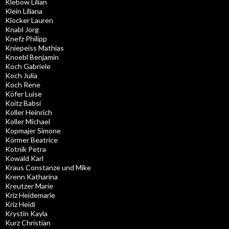
Klebow Lilian
Klein Liliana
Klocker Lauren
Knabl Jörg
Knefz Philipp
Kniepeiss Mathias
Knoebl Benjamin
Koch Gabriele
Koch Julia
Koch Rene
Köfer Luise
Koitz Babsi
Koller Heinrich
Koller Michael
Kopmajer Simone
Körmer Beatrice
Kotnik Petra
Kowald Karl
Kraus Constanze und Mike
Krenn Katharina
Kreutzer Marie
Kriz Heidemarie
Kriz Heidi
Krystin Kayla
Kurz Christian