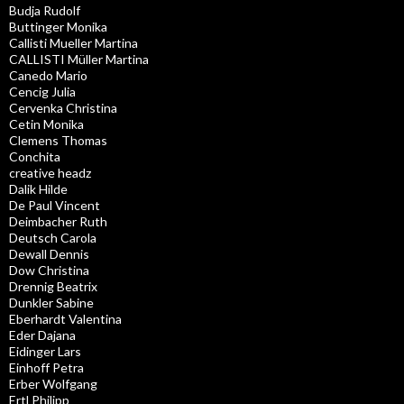
Budja Rudolf
Buttinger Monika
Callisti Mueller Martina
CALLISTI Müller Martina
Canedo Mario
Cencig Julia
Cervenka Christina
Cetin Monika
Clemens Thomas
Conchita
creative headz
Dalik Hilde
De Paul Vincent
Deimbacher Ruth
Deutsch Carola
Dewall Dennis
Dow Christina
Drennig Beatrix
Dunkler Sabine
Eberhardt Valentina
Eder Dajana
Eidinger Lars
Einhoff Petra
Erber Wolfgang
Ertl Philipp