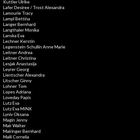
Kuttler Ulrike
Lafer Desiree / Trost Alexandra
Lamourie Tracy
Lampl Bettina
Langer Bernhard
Langthaler Monika
Lanska Eva
Lechner Kerstin
Legenstein-Schullin Anne Marie
Leitner Andrea
Leitner Christina
Lesjak Anastasija
Leyrer Georg
Lientscher Alexandra
Litscher Ginny
Lohner Tom
Lopes Adriana
Loveday Papis
Lutz Eva
Lutz Eva MINX
Lyniv Oksana
Magin Jenny
Mair Walter
Mairinger Bernhard
Malli Cornelia