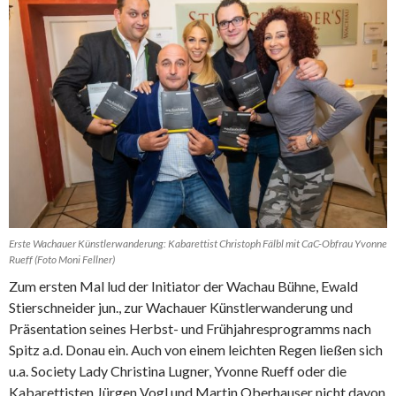
Erste Wachauer Künstlerwanderung: Kabarettist Christoph Fälbl mit CaC-Obfrau Yvonne
Rueff (Foto Moni Fellner)
Zum ersten Mal lud der Initiator der Wachau Bühne, Ewald
Stierschneider jun., zur Wachauer Künstlerwanderung und
Präsentation seines Herbst- und Frühjahresprogramms nach
Spitz a.d. Donau ein. Auch von einem leichten Regen ließen sich
u.a. Society Lady Christina Lugner, Yvonne Rueff oder die
Kabarettisten Jürgen Vogl und Martin Oberhauser nicht davon