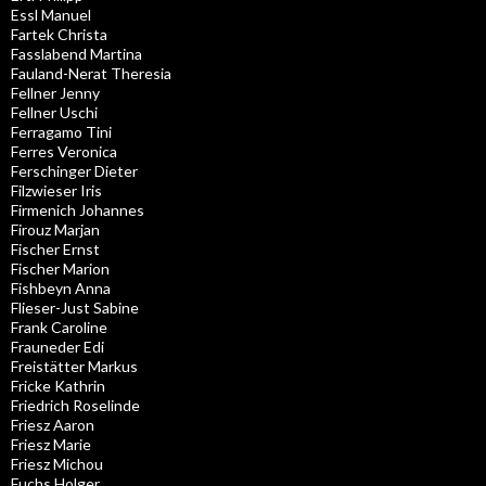
Essl Manuel
Fartek Christa
Fasslabend Martina
Fauland-Nerat Theresia
Fellner Jenny
Fellner Uschi
Ferragamo Tini
Ferres Veronica
Ferschinger Dieter
Filzwieser Iris
Firmenich Johannes
Firouz Marjan
Fischer Ernst
Fischer Marion
Fishbeyn Anna
Flieser-Just Sabine
Frank Caroline
Frauneder Edi
Freistätter Markus
Fricke Kathrin
Friedrich Roselinde
Friesz Aaron
Friesz Marie
Friesz Michou
Fuchs Holger