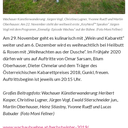
Wachauer Künstlerwanderung: Jürgen Vogl, Christina Lugner, Yvonne Rueff und Martin
Oberhauser. Am 22. November steht der weltweit erste „KeyNerd™ Speaker“ Jürgen
Vogl mit dem Programm „Einmalig- Episode Wachau“ auf der Bühne. (Foto Moni Fellner)
Am 29. November geht es kulinarisch mit „Wein und Kabarett“
weiter und am 6. Dezember wird es weihnachtlich bei Heilbutt
& Rosen mit „Weihnachten aus der Dusche“. Im Frühjahr 2020
dürfen wir uns auf Auftritte von Omar Sarsam, Blum
Oberhauser, Dieter Chmelar und dem Träger des
Österreichischen Kabarettpreises 2018, Gunkl, freuen.
Auftrittsbeginn ist jeweils um 20:15 Uhr.
Großes Beitragsfoto: Wachauer Künstlerwanderung: Heribert
Kasper, Christina Lugner, Jürgen Vogl, Ewald Stierschneider jun.,
Martin Oberhauser, Heinz Stiastny, Yvonne Rueff und Lucas
Babuder (Foto Moni Fellner)
www.wachaubuehne.at/herbstwinter-2019/