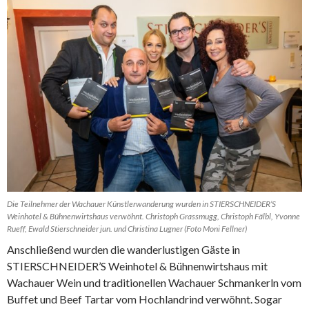
Die Teilnehmer der Wachauer Künstlerwanderung wurden in STIERSCHNEIDER’S
Weinhotel & Bühnenwirtshaus verwöhnt. Christoph Grassmugg, Christoph Fälbl, Yvonne
Rueff, Ewald Stierschneider jun. und Christina Lugner (Foto Moni Fellner)
Anschließend wurden die wanderlustigen Gäste in
STIERSCHNEIDER’S Weinhotel & Bühnenwirtshaus mit
Wachauer Wein und traditionellen Wachauer Schmankerln vom
Buffet und Beef Tartar vom Hochlandrind verwöhnt. Sogar