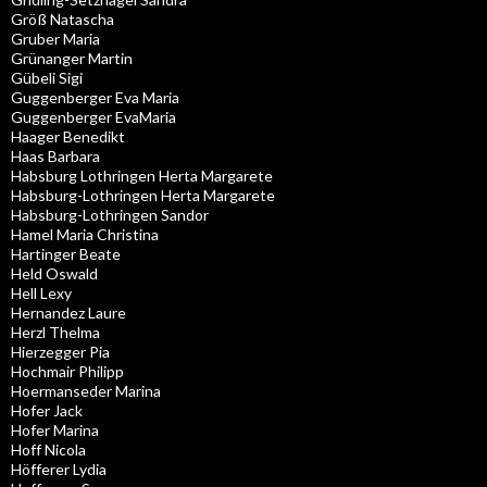
Größ Natascha
Gruber Maria
Grünanger Martin
Gübeli Sigi
Guggenberger Eva Maria
Guggenberger EvaMaria
Haager Benedikt
Haas Barbara
Habsburg Lothringen Herta Margarete
Habsburg-Lothringen Herta Margarete
Habsburg-Lothringen Sandor
Hamel Maria Christina
Hartinger Beate
Held Oswald
Hell Lexy
Hernandez Laure
Herzl Thelma
Hierzegger Pia
Hochmair Philipp
Hoermanseder Marina
Hofer Jack
Hofer Marina
Hoff Nicola
Höfferer Lydia