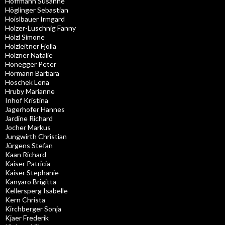
Hoffmann Susanne
Höglinger Sebastian
Hoislbauer Irmgard
Holzer-Luschnig Fanny
Hölzl Simone
Holzleitner Fjolla
Holzner Natalie
Honegger Peter
Hörmann Barbara
Hoschek Lena
Hruby Marianne
Inhof Kristina
Jagerhofer Hannes
Jardine Richard
Jocher Markus
Jungwirth Christian
Jürgens Stefan
Kaan Richard
Kaiser Patricia
Kaiser Stephanie
Kanyaro Brigitta
Kellersperg Isabelle
Kern Christa
Kirchberger Sonja
Kjaer Frederik