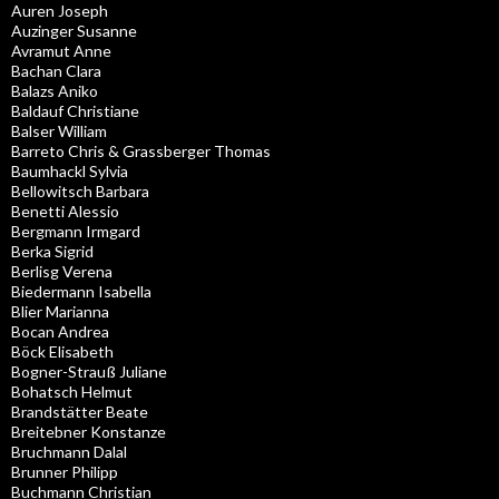
Auren Joseph
Auzinger Susanne
Avramut Anne
Bachan Clara
Balazs Aniko
Baldauf Christiane
Balser William
Barreto Chris & Grassberger Thomas
Baumhackl Sylvia
Bellowitsch Barbara
Benetti Alessio
Bergmann Irmgard
Berka Sigrid
Berlisg Verena
Biedermann Isabella
Blier Marianna
Bocan Andrea
Böck Elisabeth
Bogner-Strauß Juliane
Bohatsch Helmut
Brandstätter Beate
Breitebner Konstanze
Bruchmann Dalal
Brunner Philipp
Buchmann Christian