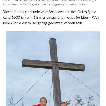
Cancer Obfrau Yvonne Rueff, Initiator der Wachau Bühne Ewald Stierschneider jun.,
Mister Ferrari Heribert Kasper, Kabarettist Jürgen Vogl (Foto Moni Fellner)
Dieser ist das eindrucksvolle Wahrzeichen des Ortes Spitz.
Rund 1000 Eimer – 1 Eimer entspricht in etwa 56 Liter – Wein
sollen von diesem Berghang geerntet worden sein.