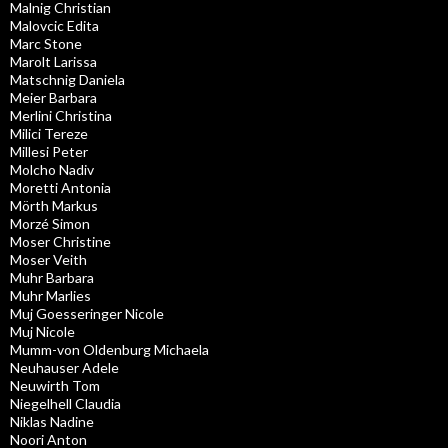
Malnig Christian
Malovcic Edita
Marc Stone
Marolt Larissa
Matschnig Daniela
Meier Barbara
Merlini Christina
Milici Tereze
Millesi Peter
Molcho Nadiv
Moretti Antonia
Mörth Markus
Morzé Simon
Moser Christine
Moser Veith
Muhr Barbara
Muhr Marlies
Muj Goesseringer Nicole
Muj Nicole
Mumm-von Oldenburg Michaela
Neuhauser Adele
Neuwirth Tom
Niegelhell Claudia
Niklas Nadine
Noori Anton