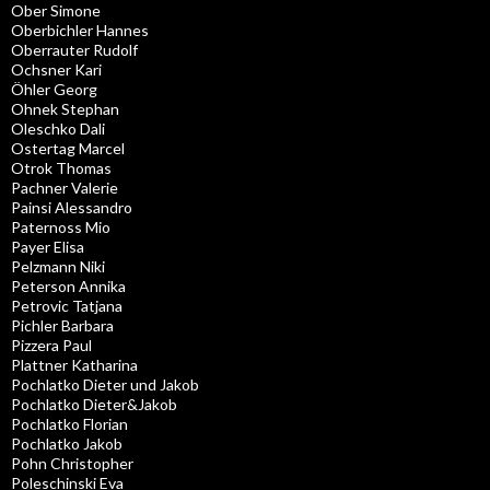
Ober Simone
Oberbichler Hannes
Oberrauter Rudolf
Ochsner Kari
Öhler Georg
Ohnek Stephan
Oleschko Dali
Ostertag Marcel
Otrok Thomas
Pachner Valerie
Painsi Alessandro
Paternoss Mio
Payer Elisa
Pelzmann Niki
Peterson Annika
Petrovic Tatjana
Pichler Barbara
Pizzera Paul
Plattner Katharina
Pochlatko Dieter und Jakob
Pochlatko Dieter&Jakob
Pochlatko Florian
Pochlatko Jakob
Pohn Christopher
Poleschinski Eva