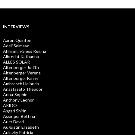
INTERVIEWS
Aaron Quinton
Adeli Solmaaz
Ahlgrimm-Siess Regina
Albrecht Katharina
ALLES SOLAR
Altenberger Judith
Altenberger Verena
Altenburger Fanny
Ambrosch Heinrich
Anastasato Theodor
Anna-Sophie
Anthony Leonor
ARIDO
Asgari Shirin
Assinger Bettina
Auer David
Augustin Elisabeth
Aulitzky Patricia