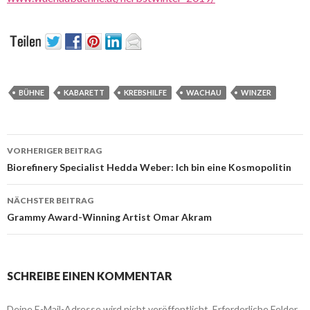
BÜHNE
KABARETT
KREBSHILFE
WACHAU
WINZER
Beitrags-
VORHERIGER BEITRAG
Navigation
Biorefinery Specialist Hedda Weber: Ich bin eine Kosmopolitin
NÄCHSTER BEITRAG
Grammy Award-Winning Artist Omar Akram
SCHREIBE EINEN KOMMENTAR
Deine E-Mail-Adresse wird nicht veröffentlicht.
Erforderliche Felder