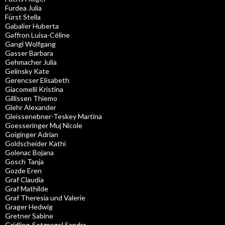
Furdea Julia
Fürst Stella
Gabalier Huberta
Gaffron Luisa-Céline
Gangl Wolfgang
Gasser Barbara
Gehmacher Julia
Gelinsky Kate
Gerencser Elisabeth
Giacomelli Kristina
Gillissen Thiemo
Glehr Alexander
Gleissenebner-Teskey Martina
Goesseringer Muj Nicole
Goiginger Adrian
Goldscheider Kathi
Golenac Bojana
Gosch Tanja
Gozde Eren
Graf Claudia
Graf Mathilde
Graf Theresia und Valerie
Grager Hedwig
Gretner Sabine
Gridling-Setznagel Sandra