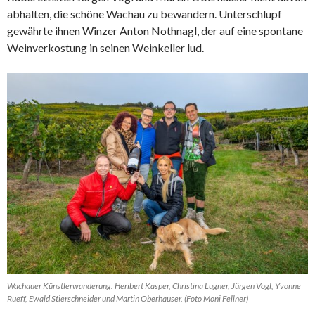
abhalten, die schöne Wachau zu bewandern. Unterschlupf
gewährte ihnen Winzer Anton Nothnagl, der auf eine spontane
Weinverkostung in seinen Weinkeller lud.
Wachauer Künstlerwanderung: Heribert Kasper, Christina Lugner, Jürgen Vogl, Yvonne
Rueff, Ewald Stierschneider und Martin Oberhauser. (Foto Moni Fellner)