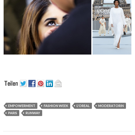
EMPOWERMENT
FASHION WEEK
L'OREAL
MODERATORIN
PARIS
RUNWAY