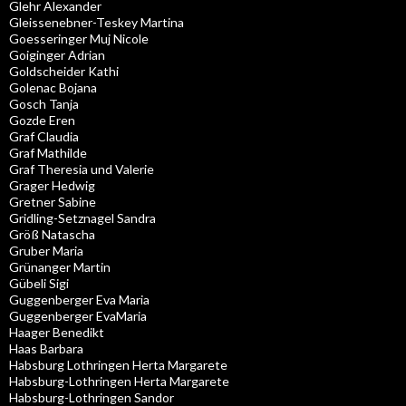
Glehr Alexander
Gleissenebner-Teskey Martina
Goesseringer Muj Nicole
Goiginger Adrian
Goldscheider Kathi
Golenac Bojana
Gosch Tanja
Gozde Eren
Graf Claudia
Graf Mathilde
Graf Theresia und Valerie
Grager Hedwig
Gretner Sabine
Gridling-Setznagel Sandra
Größ Natascha
Gruber Maria
Grünanger Martin
Gübeli Sigi
Guggenberger Eva Maria
Guggenberger EvaMaria
Haager Benedikt
Haas Barbara
Habsburg Lothringen Herta Margarete
Habsburg-Lothringen Herta Margarete
Habsburg-Lothringen Sandor