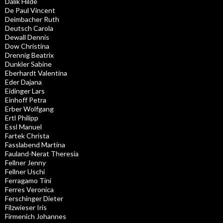
Dalik Hilde
De Paul Vincent
Deimbacher Ruth
Deutsch Carola
Dewall Dennis
Dow Christina
Drennig Beatrix
Dunkler Sabine
Eberhardt Valentina
Eder Dajana
Eidinger Lars
Einhoff Petra
Erber Wolfgang
Ertl Philipp
Essl Manuel
Fartek Christa
Fasslabend Martina
Fauland-Nerat Theresia
Fellner Jenny
Fellner Uschi
Ferragamo Tini
Ferres Veronica
Ferschinger Dieter
Filzwieser Iris
Firmenich Johannes