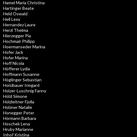
Hamel Maria Christina
Hartinger Beate
Held Oswald
Hell Lexy
Hernandez Laure
Herzl Thelma
Hierzegger Pia
Hochmair Philipp
Hoermanseder Marina
Hofer Jack
Hofer Marina
Hoff Nicola
Höfferer Lydia
Hoffmann Susanne
Höglinger Sebastian
Hoislbauer Irmgard
Holzer-Luschnig Fanny
Hölzl Simone
Holzleitner Fjolla
Holzner Natalie
Honegger Peter
Hörmann Barbara
Hoschek Lena
Hruby Marianne
Inhof Kristina