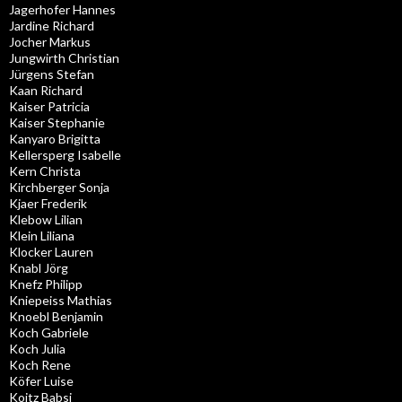
Jagerhofer Hannes
Jardine Richard
Jocher Markus
Jungwirth Christian
Jürgens Stefan
Kaan Richard
Kaiser Patricia
Kaiser Stephanie
Kanyaro Brigitta
Kellersperg Isabelle
Kern Christa
Kirchberger Sonja
Kjaer Frederik
Klebow Lilian
Klein Liliana
Klocker Lauren
Knabl Jörg
Knefz Philipp
Kniepeiss Mathias
Knoebl Benjamin
Koch Gabriele
Koch Julia
Koch Rene
Köfer Luise
Koitz Babsi