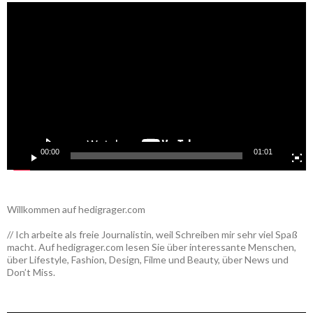
Video-
Player
00:00
01:01
Willkommen auf hedigrager.com
// Ich arbeite als freie Journalistin, weil Schreiben mir sehr viel Spaß
macht. Auf hedigrager.com lesen Sie über interessante Menschen,
über Lifestyle, Fashion, Design, Filme und Beauty, über News und
Don’t Miss.