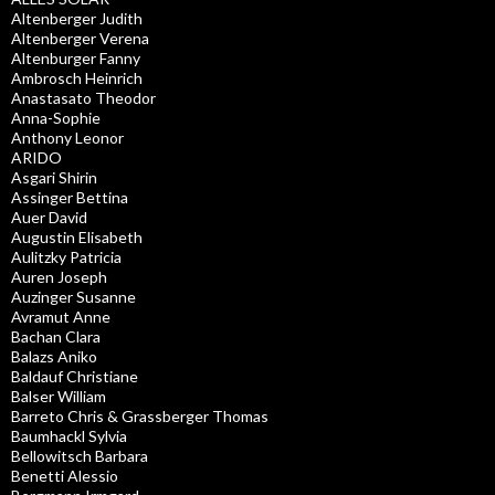
Altenberger Judith
Altenberger Verena
Altenburger Fanny
Ambrosch Heinrich
Anastasato Theodor
Anna-Sophie
Anthony Leonor
ARIDO
Asgari Shirin
Assinger Bettina
Auer David
Augustin Elisabeth
Aulitzky Patricia
Auren Joseph
Auzinger Susanne
Avramut Anne
Bachan Clara
Balazs Aniko
Baldauf Christiane
Balser William
Barreto Chris & Grassberger Thomas
Baumhackl Sylvia
Bellowitsch Barbara
Benetti Alessio