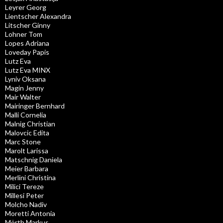
Leyrer Georg
Lientscher Alexandra
Litscher Ginny
Lohner Tom
Lopes Adriana
Loveday Papis
Lutz Eva
Lutz Eva MINX
Lyniv Oksana
Magin Jenny
Mair Walter
Mairinger Bernhard
Malli Cornelia
Malnig Christian
Malovcic Edita
Marc Stone
Marolt Larissa
Matschnig Daniela
Meier Barbara
Merlini Christina
Milici Tereze
Millesi Peter
Molcho Nadiv
Moretti Antonia
Mörth Markus