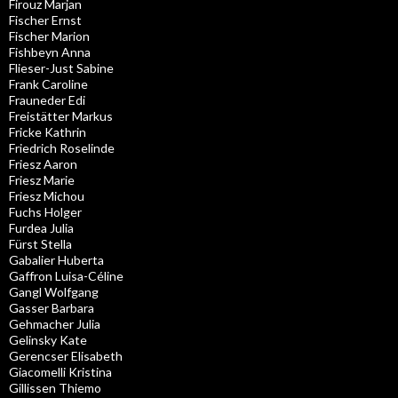
Firouz Marjan
Fischer Ernst
Fischer Marion
Fishbeyn Anna
Flieser-Just Sabine
Frank Caroline
Frauneder Edi
Freistätter Markus
Fricke Kathrin
Friedrich Roselinde
Friesz Aaron
Friesz Marie
Friesz Michou
Fuchs Holger
Furdea Julia
Fürst Stella
Gabalier Huberta
Gaffron Luisa-Céline
Gangl Wolfgang
Gasser Barbara
Gehmacher Julia
Gelinsky Kate
Gerencser Elisabeth
Giacomelli Kristina
Gillissen Thiemo