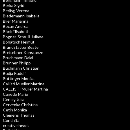
Bergmann Irmgard
Berka Sigrid
Berlisg Verena
Biedermann Isabella
Blier Marianna
Bocan Andrea
Böck Elisabeth
Bogner-Strauß Juliane
Bohatsch Helmut
Brandstätter Beate
Breitebner Konstanze
Bruchmann Dalal
Brunner Philipp
Buchmann Christian
Budja Rudolf
Buttinger Monika
Callisti Mueller Martina
CALLISTI Müller Martina
Canedo Mario
Cencig Julia
Cervenka Christina
Cetin Monika
Clemens Thomas
Conchita
creative headz