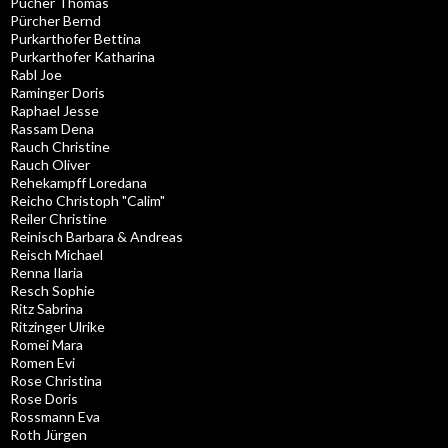
Pucher Thomas
Pürcher Bernd
Purkarthofer Bettina
Purkarthofer Katharina
Rabl Joe
Raminger Doris
Raphael Jesse
Rassam Dena
Rauch Christine
Rauch Oliver
Rehekampff Loredana
Reicho Christoph "Calim"
Reiler Christine
Reinisch Barbara & Andreas
Reisch Michael
Renna Ilaria
Resch Sophie
Ritz Sabrina
Ritzinger Ulrike
Romei Mara
Romen Evi
Rose Christina
Rose Doris
Rossmann Eva
Roth Jürgen