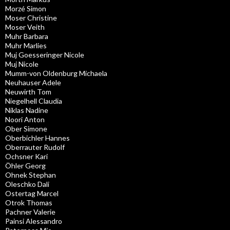
Morzé Simon
Moser Christine
Moser Veith
Muhr Barbara
Muhr Marlies
Muj Goesseringer Nicole
Muj Nicole
Mumm-von Oldenburg Michaela
Neuhauser Adele
Neuwirth Tom
Niegelhell Claudia
Niklas Nadine
Noori Anton
Ober Simone
Oberbichler Hannes
Oberrauter Rudolf
Ochsner Kari
Öhler Georg
Ohnek Stephan
Oleschko Dali
Ostertag Marcel
Otrok Thomas
Pachner Valerie
Painsi Alessandro