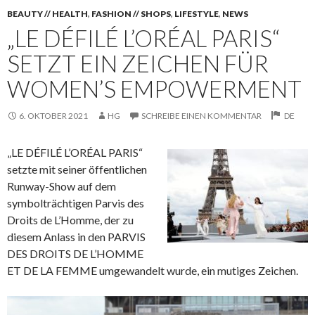
BEAUTY // HEALTH
,
FASHION // SHOPS
,
LIFESTYLE
,
NEWS
„LE DÉFILÉ L’ORÉAL PARIS“
SETZT EIN ZEICHEN FÜR
WOMEN’S EMPOWERMENT
6. OKTOBER 2021
HG
SCHREIBE EINEN KOMMENTAR
DE
„LE DÉFILÉ L’ORÉAL PARIS“
setzte mit seiner öffentlichen
Runway-Show auf dem
symbolträchtigen Parvis des
Droits de L’Homme, der zu
diesem Anlass in den PARVIS
DES DROITS DE L’HOMME
ET DE
LA FEMME umgewandelt wurde, ein mutiges Zeichen.