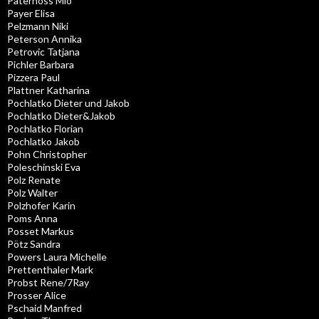
Paternoss Mio
Payer Elisa
Pelzmann Niki
Peterson Annika
Petrovic Tatjana
Pichler Barbara
Pizzera Paul
Plattner Katharina
Pochlatko Dieter und Jakob
Pochlatko Dieter&Jakob
Pochlatko Florian
Pochlatko Jakob
Pohn Christopher
Poleschinski Eva
Polz Renate
Polz Walter
Polzhofer Karin
Poms Anna
Posset Markus
Pötz Sandra
Powers Laura Michelle
Prettenthaler Mark
Probst Rene/7Ray
Prosser Alice
Pschaid Manfred