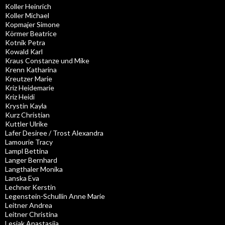
Koller Heinrich
Koller Michael
Kopmajer Simone
Körmer Beatrice
Kotnik Petra
Kowald Karl
Kraus Constanze und Mike
Krenn Katharina
Kreutzer Marie
Kriz Heidemarie
Kriz Heidi
Krystin Kayla
Kurz Christian
Kuttler Ulrike
Lafer Desiree / Trost Alexandra
Lamourie Tracy
Lampl Bettina
Langer Bernhard
Langthaler Monika
Lanska Eva
Lechner Kerstin
Legenstein-Schullin Anne Marie
Leitner Andrea
Leitner Christina
Lesjak Anastasija