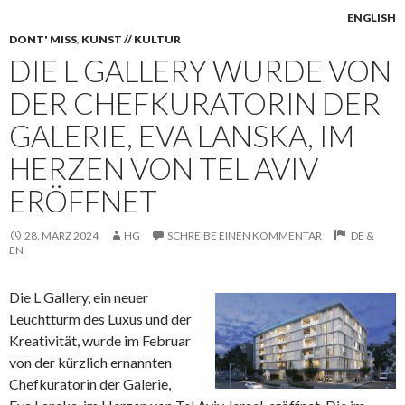
ENGLISH
DONT' MISS
,
KUNST // KULTUR
DIE L GALLERY WURDE VON
DER CHEFKURATORIN DER
GALERIE, EVA LANSKA, IM
HERZEN VON TEL AVIV
ERÖFFNET
28. MÄRZ 2024
HG
SCHREIBE EINEN KOMMENTAR
DE &
EN
Die L Gallery, ein neuer
Leuchtturm des Luxus und der
Kreativität, wurde im Februar
von der kürzlich ernannten
Chefkuratorin der Galerie,