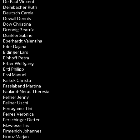
De Paul Vincent
Deimbacher Ruth
Deutsch Carola
Dewall Dennis
Dow Christina
Drennig Beatrix
Dunkler Sabine
Eberhardt Valentina
Eder Dajana
Eidinger Lars
Einhoff Petra
Erber Wolfgang
Ertl Philipp
Essl Manuel
Fartek Christa
Fasslabend Martina
Fauland-Nerat Theresia
Fellner Jenny
Fellner Uschi
Ferragamo Tini
Ferres Veronica
Ferschinger Dieter
Filzwieser Iris
Firmenich Johannes
Firouz Marjan