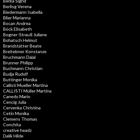
Berka Sigrid
Berlisg Verena
Biedermann Isabella
Blier Marianna
Bocan Andrea
Böck Elisabeth
Bogner-Strauß Juliane
Bohatsch Helmut
Brandstätter Beate
Breitebner Konstanze
Bruchmann Dalal
Brunner Philipp
Buchmann Christian
Budja Rudolf
Buttinger Monika
Callisti Mueller Martina
CALLISTI Müller Martina
Canedo Mario
Cencig Julia
Cervenka Christina
Cetin Monika
Clemens Thomas
Conchita
creative headz
Dalik Hilde