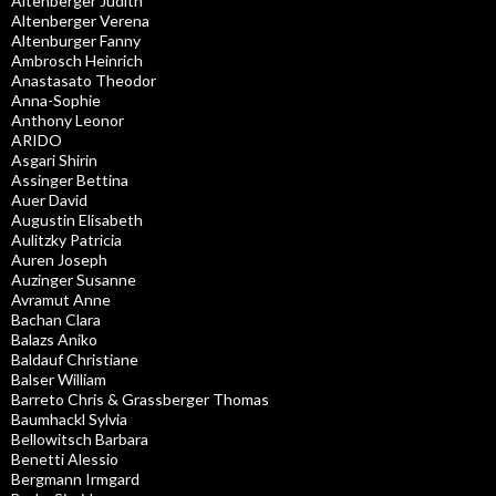
Altenberger Judith
Altenberger Verena
Altenburger Fanny
Ambrosch Heinrich
Anastasato Theodor
Anna-Sophie
Anthony Leonor
ARIDO
Asgari Shirin
Assinger Bettina
Auer David
Augustin Elisabeth
Aulitzky Patricia
Auren Joseph
Auzinger Susanne
Avramut Anne
Bachan Clara
Balazs Aniko
Baldauf Christiane
Balser William
Barreto Chris & Grassberger Thomas
Baumhackl Sylvia
Bellowitsch Barbara
Benetti Alessio
Bergmann Irmgard