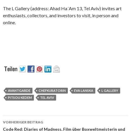
The L Gallery (address: Ahad Ha´Am 13, Tel Aviv) invites art
enthusiasts, collectors, and investors to visit, in person and
online.
AVANTGARDE
CHEFKURATORIN
EVA LANSKA
L GALLERY
PITSOU KEDEM
TEL AVIV
Beitrags-
VORHERIGER BEITRAG
Navigation
Code Red: Diaries of Madness, Film über Boxweltmeisterin und