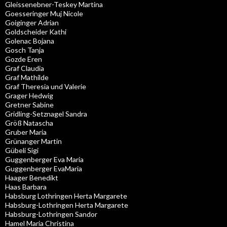
Gleissenebner-Teskey Martina
Goesseringer Muj Nicole
Goiginger Adrian
Goldscheider Kathi
Golenac Bojana
Gosch Tanja
Gozde Eren
Graf Claudia
Graf Mathilde
Graf Theresia und Valerie
Grager Hedwig
Gretner Sabine
Gridling-Setznagel Sandra
Größ Natascha
Gruber Maria
Grünanger Martin
Gübeli Sigi
Guggenberger Eva Maria
Guggenberger EvaMaria
Haager Benedikt
Haas Barbara
Habsburg Lothringen Herta Margarete
Habsburg-Lothringen Herta Margarete
Habsburg-Lothringen Sandor
Hamel Maria Christina