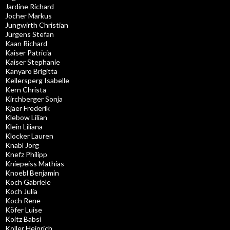
Jardine Richard
Jocher Markus
Jungwirth Christian
Jürgens Stefan
Kaan Richard
Kaiser Patricia
Kaiser Stephanie
Kanyaro Brigitta
Kellersperg Isabelle
Kern Christa
Kirchberger Sonja
Kjaer Frederik
Klebow Lilian
Klein Liliana
Klocker Lauren
Knabl Jörg
Knefz Philipp
Kniepeiss Mathias
Knoebl Benjamin
Koch Gabriele
Koch Julia
Koch Rene
Köfer Luise
Koitz Babsi
Koller Heinrich