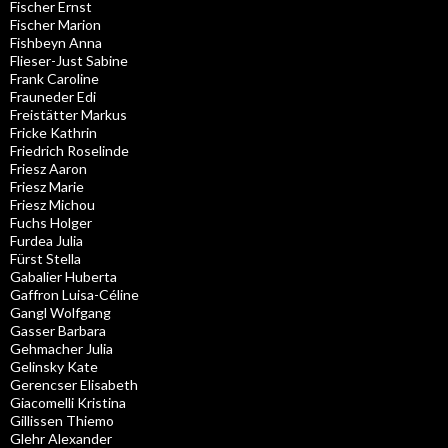
Fischer Ernst
Fischer Marion
Fishbeyn Anna
Flieser-Just Sabine
Frank Caroline
Frauneder Edi
Freistätter Markus
Fricke Kathrin
Friedrich Roselinde
Friesz Aaron
Friesz Marie
Friesz Michou
Fuchs Holger
Furdea Julia
Fürst Stella
Gabalier Huberta
Gaffron Luisa-Céline
Gangl Wolfgang
Gasser Barbara
Gehmacher Julia
Gelinsky Kate
Gerencser Elisabeth
Giacomelli Kristina
Gillissen Thiemo
Glehr Alexander