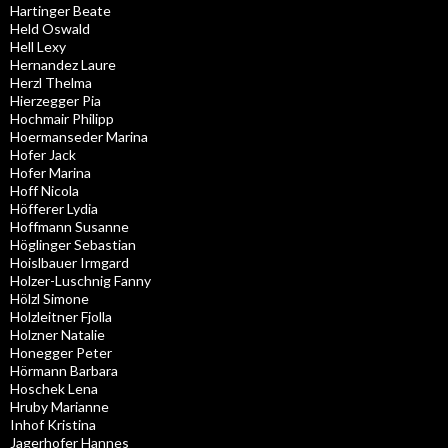
Hartinger Beate
Held Oswald
Hell Lexy
Hernandez Laure
Herzl Thelma
Hierzegger Pia
Hochmair Philipp
Hoermanseder Marina
Hofer Jack
Hofer Marina
Hoff Nicola
Höfferer Lydia
Hoffmann Susanne
Höglinger Sebastian
Hoislbauer Irmgard
Holzer-Luschnig Fanny
Hölzl Simone
Holzleitner Fjolla
Holzner Natalie
Honegger Peter
Hörmann Barbara
Hoschek Lena
Hruby Marianne
Inhof Kristina
Jagerhofer Hannes