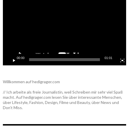
Player
00:00
01:01
Willkommen auf hedigrager.com
// Ich arbeite als freie Journalistin, weil Schreiben mir sehr viel Spaß
macht. Auf hedigrager.com lesen Sie über interessante Menschen,
über Lifestyle, Fashion, Design, Filme und Beauty, über News und
Don’t Miss.