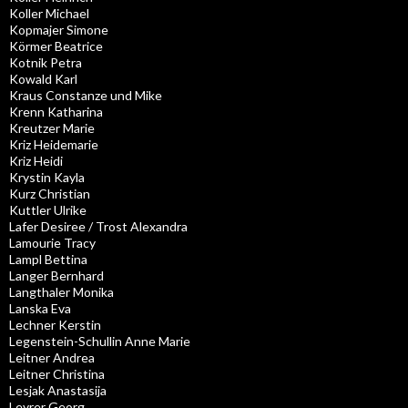
Koller Michael
Kopmajer Simone
Körmer Beatrice
Kotnik Petra
Kowald Karl
Kraus Constanze und Mike
Krenn Katharina
Kreutzer Marie
Kriz Heidemarie
Kriz Heidi
Krystin Kayla
Kurz Christian
Kuttler Ulrike
Lafer Desiree / Trost Alexandra
Lamourie Tracy
Lampl Bettina
Langer Bernhard
Langthaler Monika
Lanska Eva
Lechner Kerstin
Legenstein-Schullin Anne Marie
Leitner Andrea
Leitner Christina
Lesjak Anastasija
Leyrer Georg