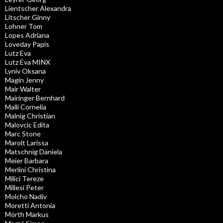
Lientscher Alexandra
Litscher Ginny
Lohner Tom
Lopes Adriana
Loveday Papis
Lutz Eva
Lutz Eva MINX
Lyniv Oksana
Magin Jenny
Mair Walter
Mairinger Bernhard
Malli Cornelia
Malnig Christian
Malovcic Edita
Marc Stone
Marolt Larissa
Matschnig Daniela
Meier Barbara
Merlini Christina
Milici Tereze
Millesi Peter
Molcho Nadiv
Moretti Antonia
Mörth Markus