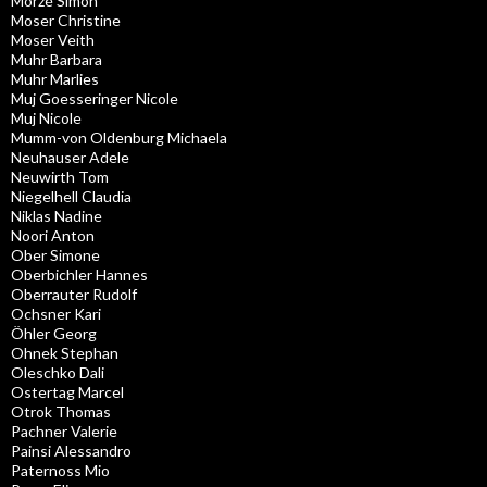
Morzé Simon
Moser Christine
Moser Veith
Muhr Barbara
Muhr Marlies
Muj Goesseringer Nicole
Muj Nicole
Mumm-von Oldenburg Michaela
Neuhauser Adele
Neuwirth Tom
Niegelhell Claudia
Niklas Nadine
Noori Anton
Ober Simone
Oberbichler Hannes
Oberrauter Rudolf
Ochsner Kari
Öhler Georg
Ohnek Stephan
Oleschko Dali
Ostertag Marcel
Otrok Thomas
Pachner Valerie
Painsi Alessandro
Paternoss Mio