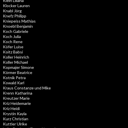
Klein Liliana
Klocker Lauren
Knabl Jörg
Knefz Philipp
Kniepeiss Mathias
Knoebl Benjamin
Koch Gabriele
Koch Julia
Koch Rene
Köfer Luise
Koitz Babsi
Koller Heinrich
Koller Michael
Kopmajer Simone
Körmer Beatrice
Kotnik Petra
Kowald Karl
Kraus Constanze und Mike
Krenn Katharina
Kreutzer Marie
Kriz Heidemarie
Kriz Heidi
Krystin Kayla
Kurz Christian
Kuttler Ulrike