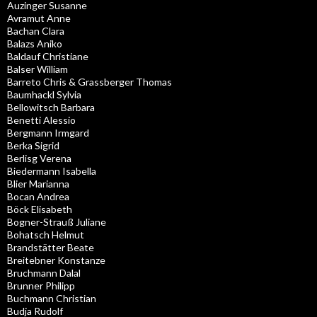
Auzinger Susanne
Avramut Anne
Bachan Clara
Balazs Aniko
Baldauf Christiane
Balser William
Barreto Chris & Grassberger Thomas
Baumhackl Sylvia
Bellowitsch Barbara
Benetti Alessio
Bergmann Irmgard
Berka Sigrid
Berlisg Verena
Biedermann Isabella
Blier Marianna
Bocan Andrea
Böck Elisabeth
Bogner-Strauß Juliane
Bohatsch Helmut
Brandstätter Beate
Breitebner Konstanze
Bruchmann Dalal
Brunner Philipp
Buchmann Christian
Budja Rudolf