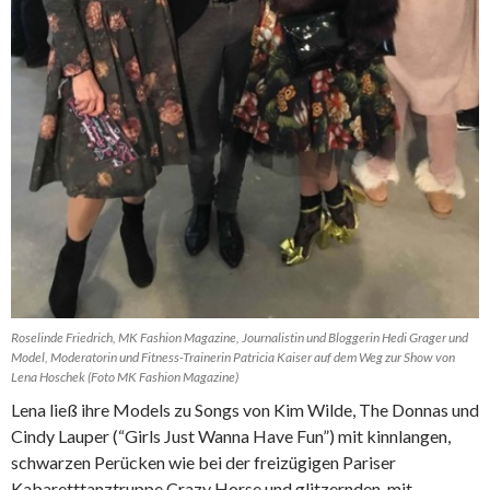
Roselinde Friedrich, MK Fashion Magazine, Journalistin und Bloggerin Hedi Grager und
Model, Moderatorin und Fitness-Trainerin Patricia Kaiser auf dem Weg zur Show von
Lena Hoschek (Foto MK Fashion Magazine)
Lena ließ ihre Models zu Songs von Kim Wilde, The Donnas und
Cindy Lauper (“Girls Just Wanna Have Fun”) mit kinnlangen,
schwarzen Perücken wie bei der freizügigen Pariser
Kabaretttanztruppe Crazy Horse und glitzernden, mit