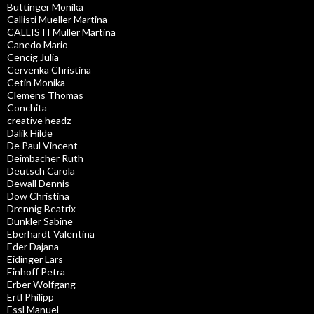
Buttinger Monika
Callisti Mueller Martina
CALLISTI Müller Martina
Canedo Mario
Cencig Julia
Cervenka Christina
Cetin Monika
Clemens Thomas
Conchita
creative headz
Dalik Hilde
De Paul Vincent
Deimbacher Ruth
Deutsch Carola
Dewall Dennis
Dow Christina
Drennig Beatrix
Dunkler Sabine
Eberhardt Valentina
Eder Dajana
Eidinger Lars
Einhoff Petra
Erber Wolfgang
Ertl Philipp
Essl Manuel