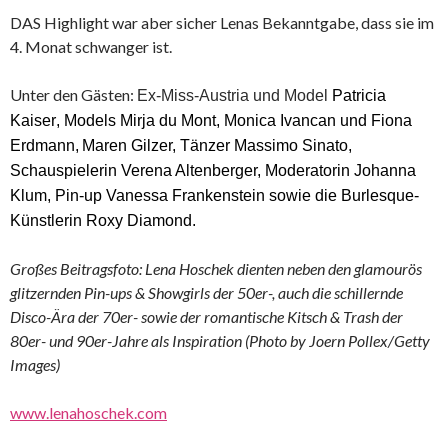
DAS Highlight war aber sicher Lenas Bekanntgabe, dass sie im
4. Monat schwanger ist.
Unter den Gästen:
Ex-Miss-Austria und Model
Patricia
Kaiser
, Models
Mirja du Mont
,
Monica Ivancan und Fiona
Erdmann,
Mar
en Gilzer, T
änzer Massimo Sinato,
Schauspielerin Verena Altenberger, Moderatorin Johanna
Klum, Pin-up Vanessa Frankenstein sowie die Burlesque-
Künstlerin Roxy Diamond.
Großes Beitragsfoto: Lena Hoschek dienten neben den glamourös
glitzernden Pin-ups & Showgirls der 50er-, auch die schillernde
Disco-Ära der 70er- sowie der romantische Kitsch & Trash der
80er- und 90er-Jahre als Inspiration (Photo by Joern Pollex/Getty
Images)
www.lenahoschek.com