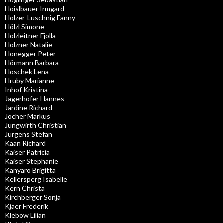
Hoislbauer Irmgard
Holzer-Luschnig Fanny
Hölzl Simone
Holzleitner Fjolla
Holzner Natalie
Honegger Peter
Hörmann Barbara
Hoschek Lena
Hruby Marianne
Inhof Kristina
Jagerhofer Hannes
Jardine Richard
Jocher Markus
Jungwirth Christian
Jürgens Stefan
Kaan Richard
Kaiser Patricia
Kaiser Stephanie
Kanyaro Brigitta
Kellersperg Isabelle
Kern Christa
Kirchberger Sonja
Kjaer Frederik
Klebow Lilian