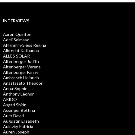
INTERVIEWS
Aaron Quinton
Adeli Solmaaz
Ahlgrimm-Siess Regina
Albrecht Katharina
ALLES SOLAR
Altenberger Judith
Altenberger Verena
Altenburger Fanny
Ambrosch Heinrich
Anastasato Theodor
Anna-Sophie
Anthony Leonor
ARIDO
Asgari Shirin
Assinger Bettina
Auer David
Augustin Elisabeth
Aulitzky Patricia
Auren Joseph