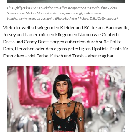
Ein Highlight in Lenas Kollektion stellt ihre Kooperation mit Walt Disney, dem
Schöpfer der Mickey Mouse dar, dem sie, wie sie sagt, viele schöne
Kindheitserinnerungen verdankt. (Photo by Peter Michael Dills/Getty Images)
Viele der weitschwingenden Kleider und Röcke aus Baumwolle,
Jersey und Lamee mit den klingenden Namen wie Confetti
Dress und Candy Dress sorgen außerdem durch süße Polka
Dots, Herzchen oder den eigens gefertigten Lipstick-Prints für
Entzücken – viel Farbe, Kitsch und Trash – aber tragbar.