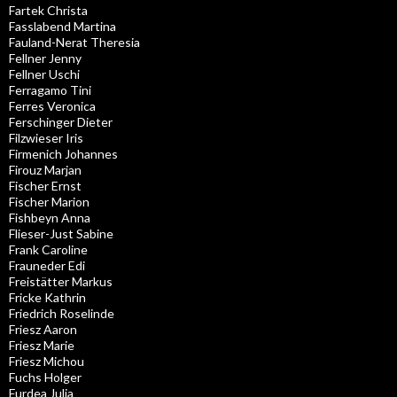
Fartek Christa
Fasslabend Martina
Fauland-Nerat Theresia
Fellner Jenny
Fellner Uschi
Ferragamo Tini
Ferres Veronica
Ferschinger Dieter
Filzwieser Iris
Firmenich Johannes
Firouz Marjan
Fischer Ernst
Fischer Marion
Fishbeyn Anna
Flieser-Just Sabine
Frank Caroline
Frauneder Edi
Freistätter Markus
Fricke Kathrin
Friedrich Roselinde
Friesz Aaron
Friesz Marie
Friesz Michou
Fuchs Holger
Furdea Julia