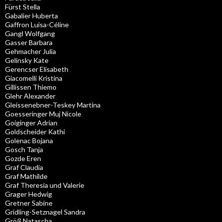
Fürst Stella
Gabalier Huberta
Gaffron Luisa-Céline
Gangl Wolfgang
Gasser Barbara
Gehmacher Julia
Gelinsky Kate
Gerencser Elisabeth
Giacomelli Kristina
Gillissen Thiemo
Glehr Alexander
Gleissenebner-Teskey Martina
Goesseringer Muj Nicole
Goiginger Adrian
Goldscheider Kathi
Golenac Bojana
Gosch Tanja
Gozde Eren
Graf Claudia
Graf Mathilde
Graf Theresia und Valerie
Grager Hedwig
Gretner Sabine
Gridling-Setznagel Sandra
Größ Natascha