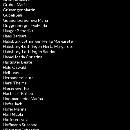
Gruber Maria
Grünanger Martin
Gübeli Sigi
Guggenberger Eva Maria
Guggenberger EvaMaria
Haager Benedikt
Haas Barbara
Habsburg Lothringen Herta Margarete
Habsburg-Lothringen Herta Margarete
Habsburg-Lothringen Sandor
Hamel Maria Christina
Hartinger Beate
Held Oswald
Hell Lexy
Hernandez Laure
Herzl Thelma
Hierzegger Pia
Hochmair Philipp
Hoermanseder Marina
Hofer Jack
Hofer Marina
Hoff Nicola
Höfferer Lydia
Hoffmann Susanne
Höglinger Sebastian