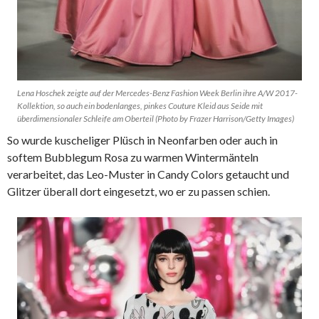
Lena Hoschek zeigte auf der Mercedes-Benz Fashion Week Berlin ihre A/W 2017-
Kollektion, so auch ein bodenlanges, pinkes Couture Kleid aus Seide mit
überdimensionaler Schleife am Oberteil (Photo by Frazer Harrison/Getty Images)
So wurde kuscheliger Plüsch in Neonfarben oder auch in
softem Bubblegum Rosa zu warmen Wintermänteln
verarbeitet, das Leo-Muster in Candy Colors getaucht und
Glitzer überall dort eingesetzt, wo er zu passen schien.