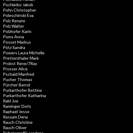
Pochlatko Jakob
Pohn Christopher
Poleschinski Eva
Polz Renate
Polz Walter
Polzhofer Karin
Poms Anna
Posset Markus
Pötz Sandra
Powers Laura Michelle
Prettenthaler Mark
Probst Rene/7Ray
Prosser Alice
Pschaid Manfred
Pucher Thomas
Pürcher Bernd
Purkarthofer Bettina
Purkarthofer Katharina
Rabl Joe
Raminger Doris
Raphael Jesse
Rassam Dena
Rauch Christine
Rauch Oliver
Rehekampff Loredana