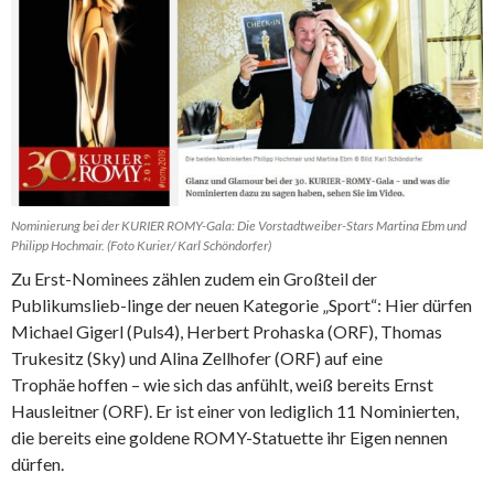
Nominierung bei der KURIER ROMY-Gala: Die Vorstadtweiber-Stars Martina Ebm und
Philipp Hochmair. (Foto Kurier/ Karl Schöndorfer)
Zu Erst-Nominees zählen zudem ein Großteil der
Publikumslieb-linge der neuen Kategorie „Sport“: Hier dürfen
Michael Gigerl (Puls4), Herbert Prohaska (ORF), Thomas
Trukesitz (Sky) und Alina Zellhofer (ORF) auf eine
Trophäe hoffen – wie sich das anfühlt, weiß bereits Ernst
Hausleitner (ORF). Er ist einer von lediglich 11 Nominierten,
die bereits eine goldene ROMY-Statuette ihr Eigen nennen
dürfen.