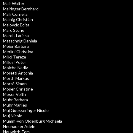
Mair Walter
Mairinger Bernhard
Malli Cornelia
Malnig Christian
Malovcic Edita
Marc Stone
Marolt Larissa
Matschnig Daniela
Meier Barbara
Merlini Christina
Milici Tereze
Millesi Peter
Molcho Nadiv
Moretti Antonia
Mörth Markus
Morzé Simon
Moser Christine
Moser Veith
Muhr Barbara
Muhr Marlies
Muj Goesseringer Nicole
Muj Nicole
Mumm-von Oldenburg Michaela
Neuhauser Adele
Neuwirth Tom