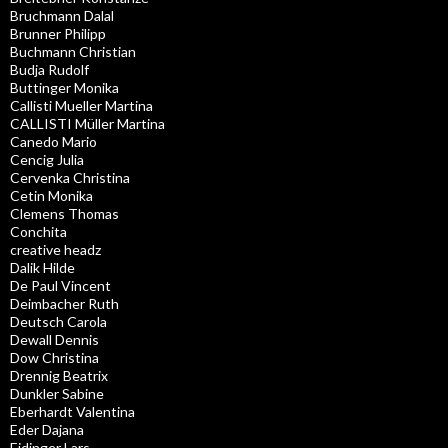
Bruchmann Dalal
Brunner Philipp
Buchmann Christian
Budja Rudolf
Buttinger Monika
Callisti Mueller Martina
CALLISTI Müller Martina
Canedo Mario
Cencig Julia
Cervenka Christina
Cetin Monika
Clemens Thomas
Conchita
creative headz
Dalik Hilde
De Paul Vincent
Deimbacher Ruth
Deutsch Carola
Dewall Dennis
Dow Christina
Drennig Beatrix
Dunkler Sabine
Eberhardt Valentina
Eder Dajana
Eidinger Lars