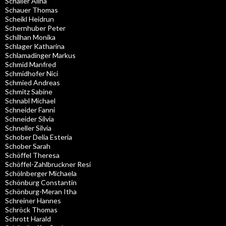
Schaller Alina
Schauer Thomas
Scheikl Heidrun
Schernhuber Peter
Schilhan Monika
Schlager Katharina
Schlamadinger Markus
Schmid Manfred
Schmidhofer Nici
Schmied Andreas
Schmitz Sabine
Schnabl Michael
Schneider Fanni
Schneider Silvia
Schneller Silvia
Schober Delia Esteria
Schober Sarah
Schöffel Theresa
Schöffel-Zahlbruckner Resi
Schölnberger Michaela
Schönburg Constantin
Schönburg-Meran Itha
Schreiner Hannes
Schröck Thomas
Schrott Harald