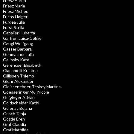
Friesz Aaron
Friesz Marie
Friesz Michou
Fuchs Holger
Furdea Julia
Fürst Stella
Gabalier Huberta
Gaffron Luisa-Céline
Gangl Wolfgang
Gasser Barbara
Gehmacher Julia
Gelinsky Kate
Gerencser Elisabeth
Giacomelli Kristina
Gillissen Thiemo
Glehr Alexander
Gleissenebner-Teskey Martina
Goesseringer Muj Nicole
Goiginger Adrian
Goldscheider Kathi
Golenac Bojana
Gosch Tanja
Gozde Eren
Graf Claudia
Graf Mathilde