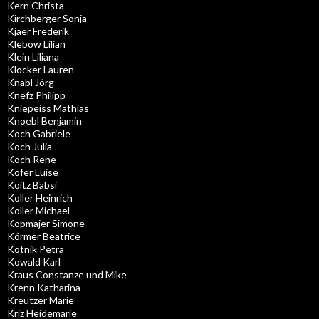
Kern Christa
Kirchberger Sonja
Kjaer Frederik
Klebow Lilian
Klein Liliana
Klocker Lauren
Knabl Jörg
Knefz Philipp
Kniepeiss Mathias
Knoebl Benjamin
Koch Gabriele
Koch Julia
Koch Rene
Köfer Luise
Koitz Babsi
Koller Heinrich
Koller Michael
Kopmajer Simone
Körmer Beatrice
Kotnik Petra
Kowald Karl
Kraus Constanze und Mike
Krenn Katharina
Kreutzer Marie
Kriz Heidemarie