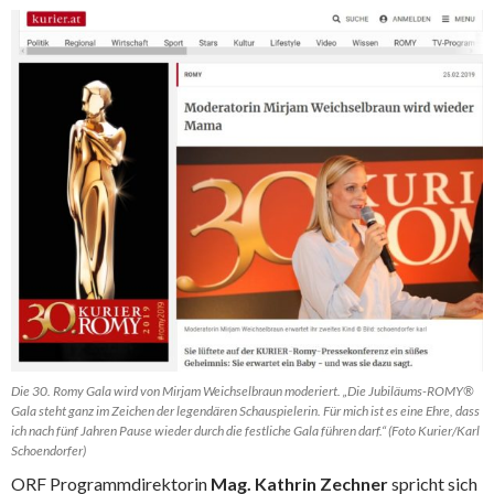
Die 30. Romy Gala wird von Mirjam Weichselbraun moderiert. „Die Jubiläums-ROMY®
Gala steht ganz im Zeichen der legendären Schauspielerin. Für mich ist es eine Ehre, dass
ich nach fünf Jahren Pause wieder durch die festliche Gala führen darf.“ (Foto Kurier/Karl
Schoendorfer)
ORF Programmdirektorin
Mag. Kathrin Zechner
spricht sich