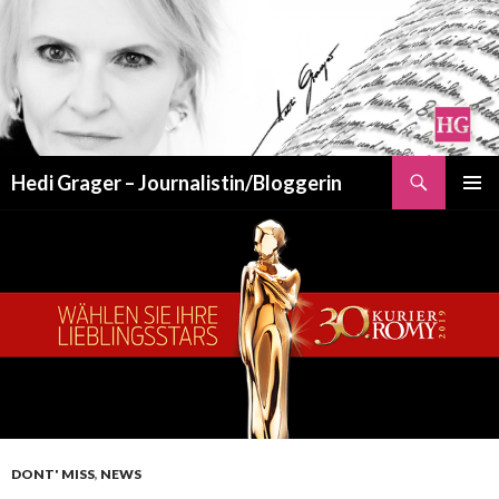
Suchen
Hedi Grager – Journalistin/Bloggerin
ZUM
PRIMÄR
INHALT
MENÜ
SPRINGEN
DONT' MISS
,
NEWS