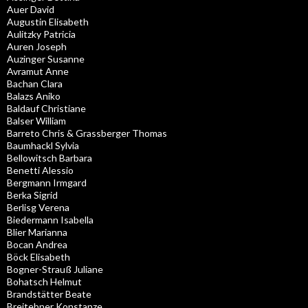
Auer David
Augustin Elisabeth
Aulitzky Patricia
Auren Joseph
Auzinger Susanne
Avramut Anne
Bachan Clara
Balazs Aniko
Baldauf Christiane
Balser William
Barreto Chris & Grassberger Thomas
Baumhackl Sylvia
Bellowitsch Barbara
Benetti Alessio
Bergmann Irmgard
Berka Sigrid
Berlisg Verena
Biedermann Isabella
Blier Marianna
Bocan Andrea
Böck Elisabeth
Bogner-Strauß Juliane
Bohatsch Helmut
Brandstätter Beate
Breitebner Konstanze