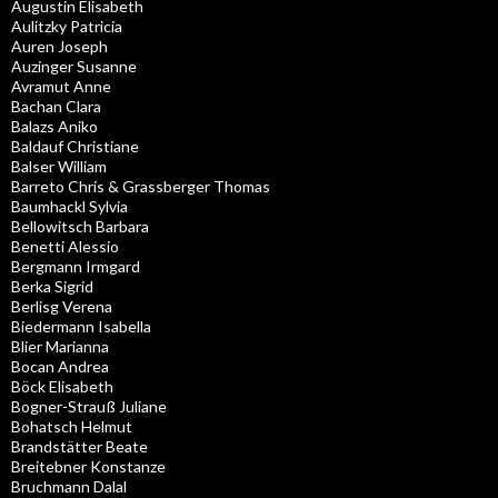
Augustin Elisabeth
Aulitzky Patricia
Auren Joseph
Auzinger Susanne
Avramut Anne
Bachan Clara
Balazs Aniko
Baldauf Christiane
Balser William
Barreto Chris & Grassberger Thomas
Baumhackl Sylvia
Bellowitsch Barbara
Benetti Alessio
Bergmann Irmgard
Berka Sigrid
Berlisg Verena
Biedermann Isabella
Blier Marianna
Bocan Andrea
Böck Elisabeth
Bogner-Strauß Juliane
Bohatsch Helmut
Brandstätter Beate
Breitebner Konstanze
Bruchmann Dalal