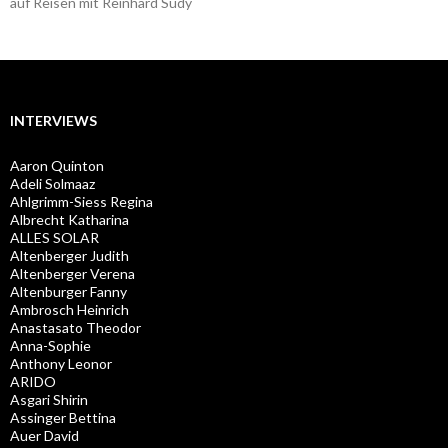
auf Reisen mit Reinhard Sudy
INTERVIEWS
Aaron Quinton
Adeli Solmaaz
Ahlgrimm-Siess Regina
Albrecht Katharina
ALLES SOLAR
Altenberger Judith
Altenberger Verena
Altenburger Fanny
Ambrosch Heinrich
Anastasato Theodor
Anna-Sophie
Anthony Leonor
ARIDO
Asgari Shirin
Assinger Bettina
Auer David