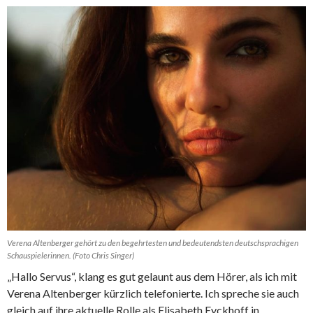
Verena Altenberger gehört zu den begehrtesten und bedeutendsten deutschsprachigen
Schauspielerinnen. (Foto Chris Singer)
„Hallo Servus“, klang es gut gelaunt aus dem Hörer, als ich mit
Verena Altenberger kürzlich telefonierte. Ich spreche sie auch
gleich auf ihre aktuelle Rolle als Elisabeth Eyckhoff in