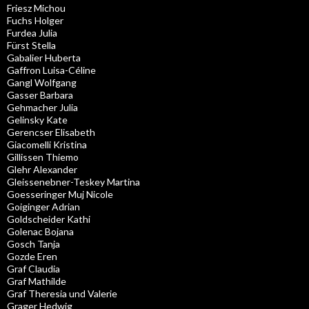
Friesz Michou
Fuchs Holger
Furdea Julia
Fürst Stella
Gabalier Huberta
Gaffron Luisa-Céline
Gangl Wolfgang
Gasser Barbara
Gehmacher Julia
Gelinsky Kate
Gerencser Elisabeth
Giacomelli Kristina
Gillissen Thiemo
Glehr Alexander
Gleissenebner-Teskey Martina
Goesseringer Muj Nicole
Goiginger Adrian
Goldscheider Kathi
Golenac Bojana
Gosch Tanja
Gozde Eren
Graf Claudia
Graf Mathilde
Graf Theresia und Valerie
Grager Hedwig