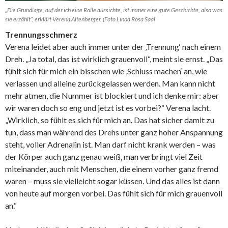
„Die Grundlage, auf der ich eine Rolle aussichte, ist immer eine gute Geschichte, also was
sie erzählt“, erklärt Verena Altenberger. (Foto Linda Rosa Saal
Trennungsschmerz
Verena leidet aber auch immer unter der ‚Trennung‘ nach einem
Dreh. „Ja total, das ist wirklich grauenvoll“, meint sie ernst. „Das
fühlt sich für mich ein bisschen wie ‚Schluss machen‘ an, wie
verlassen und alleine zurückgelassen werden. Man kann nicht
mehr atmen, die Nummer ist blockiert und ich denke mir: aber
wir waren doch so eng und jetzt ist es vorbei?“ Verena lacht.
„Wirklich, so fühlt es sich für mich an. Das hat sicher damit zu
tun, dass man während des Drehs unter ganz hoher Anspannung
steht, voller Adrenalin ist. Man darf nicht krank werden – was
der Körper auch ganz genau weiß, man verbringt viel Zeit
miteinander, auch mit Menschen, die einem vorher ganz fremd
waren – muss sie vielleicht sogar küssen. Und das alles ist dann
von heute auf morgen vorbei. Das fühlt sich für mich grauenvoll
an.“