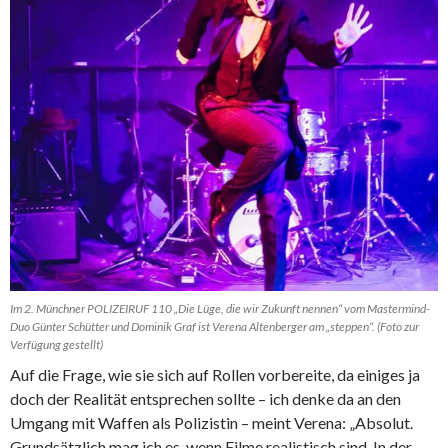
Im 2. Münchner POLIZEIRUF 110 „Die Lüge, die wir Zukunft nennen“ vom Mastermind-
Duo Günter Schütter und Dominik Graf ist Verena Altenberger am „steppen“. (Foto zur
Verfügung gestellt)
Auf die Frage, wie sie sich auf Rollen vorbereite, da einiges ja
doch der Realität entsprechen sollte – ich denke da an den
Umgang mit Waffen als Polizistin – meint Verena: „Absolut.
Grundsätzlich mag ich es, wenn Filme realistisch sind. In der