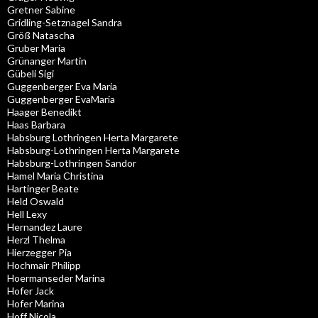
Gretner Sabine
Gridling-Setznagel Sandra
Größ Natascha
Gruber Maria
Grünanger Martin
Gübeli Sigi
Guggenberger Eva Maria
Guggenberger EvaMaria
Haager Benedikt
Haas Barbara
Habsburg Lothringen Herta Margarete
Habsburg-Lothringen Herta Margarete
Habsburg-Lothringen Sandor
Hamel Maria Christina
Hartinger Beate
Held Oswald
Hell Lexy
Hernandez Laure
Herzl Thelma
Hierzegger Pia
Hochmair Philipp
Hoermanseder Marina
Hofer Jack
Hofer Marina
Hoff Nicola