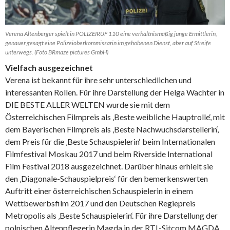
Verena Altenberger spielt in POLIZEIRUF 110 eine verhältnismäßig junge Ermittlerin,
genauer gesagt eine Polizeioberkommissarin im gehobenen Dienst, aber auf Streife
unterwegs. (Foto BRmaze pictures GmbH)
Vielfach ausgezeichnet
Verena ist bekannt für ihre sehr unterschiedlichen und
interessanten Rollen. Für ihre Darstellung der Helga Wachter in
DIE BESTE ALLER WELTEN wurde sie mit dem
Österreichischen Filmpreis als ‚Beste weibliche Hauptrolle‘, mit
dem Bayerischen Filmpreis als ‚Beste Nachwuchsdarstellerin‘,
dem Preis für die ‚Beste Schauspielerin‘ beim Internationalen
Filmfestival Moskau 2017 und beim Riverside International
Film Festival 2018 ausgezeichnet. Darüber hinaus erhielt sie
den ‚Diagonale-Schauspielpreis‘ für den bemerkenswerten
Auftritt einer österreichischen Schauspielerin in einem
Wettbewerbsfilm 2017 und den Deutschen Regiepreis
Metropolis als ‚Beste Schauspielerin‘. Für ihre Darstellung der
polnischen Altenpflegerin Magda in der RTL-Sitcom MAGDA