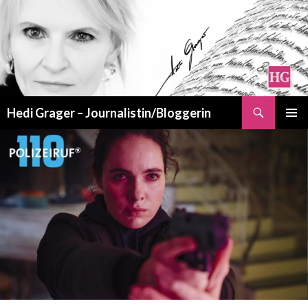
Suchen
Hedi Grager – Journalistin/Bloggerin
ZUM
PRIMÄR
INHALT
MENÜ
SPRINGEN