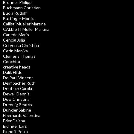
Brunner Philipp
Buchmann Christian
Budja Rudolf
Buttinger Monika
Callisti Mueller Martina
CALLISTI Müller Martina
Canedo Mario
Cencig Julia
Cervenka Christina
Cetin Monika
Clemens Thomas
Conchita
creative headz
Dalik Hilde
De Paul Vincent
Deimbacher Ruth
Deutsch Carola
Dewall Dennis
Dow Christina
Drennig Beatrix
Dunkler Sabine
Eberhardt Valentina
Eder Dajana
Eidinger Lars
Einhoff Petra