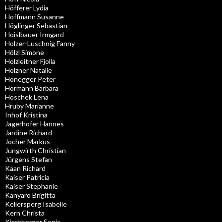
Höfferer Lydia
Hoffmann Susanne
Höglinger Sebastian
Hoislbauer Irmgard
Holzer-Luschnig Fanny
Hölzl Simone
Holzleitner Fjolla
Holzner Natalie
Honegger Peter
Hörmann Barbara
Hoschek Lena
Hruby Marianne
Inhof Kristina
Jagerhofer Hannes
Jardine Richard
Jocher Markus
Jungwirth Christian
Jürgens Stefan
Kaan Richard
Kaiser Patricia
Kaiser Stephanie
Kanyaro Brigitta
Kellersperg Isabelle
Kern Christa
Kirchberger Sonja