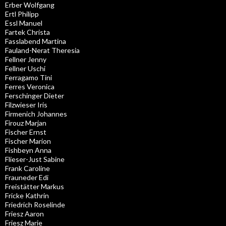
Erber Wolfgang
Ertl Philipp
Essl Manuel
Fartek Christa
Fasslabend Martina
Fauland-Nerat Theresia
Fellner Jenny
Fellner Uschi
Ferragamo Tini
Ferres Veronica
Ferschinger Dieter
Filzwieser Iris
Firmenich Johannes
Firouz Marjan
Fischer Ernst
Fischer Marion
Fishbeyn Anna
Flieser-Just Sabine
Frank Caroline
Frauneder Edi
Freistätter Markus
Fricke Kathrin
Friedrich Roselinde
Friesz Aaron
Friesz Marie