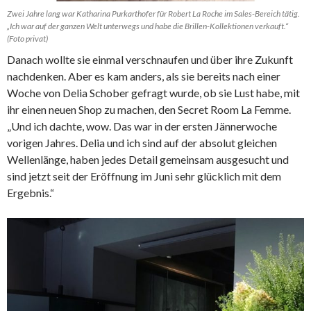
Zwei Jahre lang war Katharina Purkarthofer für Robert La Roche im Sales-Bereich tätig.
„Ich war auf der ganzen Welt unterwegs und habe die Brillen-Kollektionen verkauft.“
(Foto privat)
Danach wollte sie einmal verschnaufen und über ihre Zukunft
nachdenken. Aber es kam anders, als sie bereits nach einer
Woche von Delia Schober gefragt wurde, ob sie Lust habe, mit
ihr einen neuen Shop zu machen, den Secret Room La Femme.
„Und ich dachte, wow. Das war in der ersten Jännerwoche
vorigen Jahres. Delia und ich sind auf der absolut gleichen
Wellenlänge, haben jedes Detail gemeinsam ausgesucht und
sind jetzt seit der Eröffnung im Juni sehr glücklich mit dem
Ergebnis.“