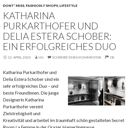
DONT' MISS
,
FASHION // SHOPS
,
LIFESTYLE
KATHARINA
PURKARTHOFER UND
DELIA ESTERA SCHOBER:
EIN ERFOLGREICHES DUO
12. APRIL 2020
HG
SCHREIBE EINEN KOMMENTAR
DE
Katharina Purkarthofer und
Delia Estera Schober sind ein
sehr erfolgreiches Duo – und
beste Freundinnen. Die junge
Designerin Katharina
Purkarthofer vereint
Zielstrebigkeit und
Kreativität und arbeitet im traumhaft schön gestalteten Secret
Room La Femme in der Grazer Hamerlinggasse.