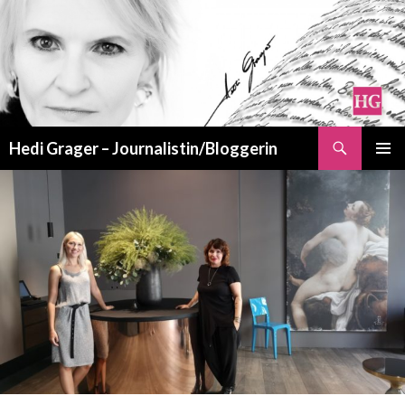
Suchen
Hedi Grager – Journalistin/Bloggerin
ZUM
PRIMÄR
INHALT
MENÜ
SPRINGEN