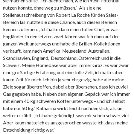
sie machen sollte. „Ich dachte nach, wie ich mein Potential
nutzen konnte, ohne weg zu müssen.“ Als sie eine
Stellenausschreibung von Robert La Roche für den Sales-
Bereich las, nützte sie diese Chance, auch diesen Bereich
kennen zu lernen. „Ich hatte dann einen tollen Chef, er war
Engländer. In den letzten zwei Jahren war ich dann auf der
ganzen Welt unterwegs und habe die Brillen-Kollektionen
verkauft, kam nach Amerika, Neuseeland, Australien,
Skandinavien, England, Deutschland, Österreich und in die
Schweiz. Meine Homebase war aber immer Graz. Es war zwar
eine großartige Erfahrung und eine tolle Zeit, ich hatte aber
kaum Zeit für mich. Ich bin ja sehr ehrgeizig, habe alle meine
Ziele sogar übertroffen, dabei aber übersehen, dass ich zuviel
Gas gegeben habe. Neben dem eigenen Gepäck war ich immer
mit einem 40 kg schweren Koffer unterwegs – und ich selbst
habe nur 50 kg.“ Katharina wirkt leicht nachdenklich, als sie
weiter erzählt: „Ich habe gekündigt, was mir schon schwer viel.
Aber kaum hatte ich es ausgesprochen wusste ich, dass meine
Entscheidung richtig war.“