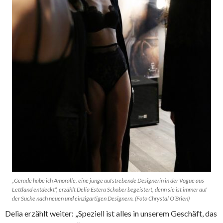
„Gerade habe ich Amoralle, eine junge aufstrebende Designerin in der Vogue aus
Lettland entdeckt“, erzählt Delia Estera Schober begeistert, denn sie ist immer auf
der Suche nach neuen und einzigartigen Designern. (Foto Chrystal O’Brien)
Delia erzählt weiter: „Speziell ist alles in unserem Geschäft, das