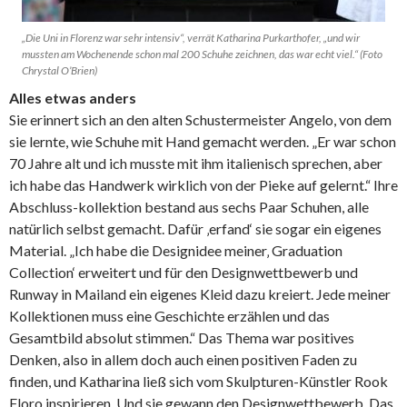
„Die Uni in Florenz war sehr intensiv“, verrät Katharina Purkarthofer, „und wir
mussten am Wochenende schon mal 200 Schuhe zeichnen, das war echt viel.“ (Foto
Chrystal O’Brien)
Alles etwas anders
Sie erinnert sich an den alten Schustermeister Angelo, von dem
sie lernte, wie Schuhe mit Hand gemacht werden. „Er war schon
70 Jahre alt und ich musste mit ihm italienisch sprechen, aber
ich habe das Handwerk wirklich von der Pieke auf gelernt.“ Ihre
Abschluss-kollektion bestand aus sechs Paar Schuhen, alle
natürlich selbst gemacht. Dafür ‚erfand‘ sie sogar ein eigenes
Material. „Ich habe die Designidee meiner‚ Graduation
Collection‘ erweitert und für den Designwettbewerb und
Runway in Mailand ein eigenes Kleid dazu kreiert. Jede meiner
Kollektionen muss eine Geschichte erzählen und das
Gesamtbild absolut stimmen.“ Das Thema war positives
Denken, also in allem doch auch einen positiven Faden zu
finden, und Katharina ließ sich vom Skulpturen-Künstler Rook
Floro inspirieren. Und sie gewann den Designwettbewerb. Das