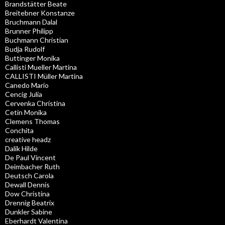
Brandstätter Beate
Breitebner Konstanze
Bruchmann Dalal
Brunner Philipp
Buchmann Christian
Budja Rudolf
Buttinger Monika
Callisti Mueller Martina
CALLISTI Müller Martina
Canedo Mario
Cencig Julia
Cervenka Christina
Cetin Monika
Clemens Thomas
Conchita
creative headz
Dalik Hilde
De Paul Vincent
Deimbacher Ruth
Deutsch Carola
Dewall Dennis
Dow Christina
Drennig Beatrix
Dunkler Sabine
Eberhardt Valentina