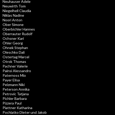
Neuhauser Adele
Neuwirth Tom
Niegelhell Claudia
Niklas Nadine
Noori Anton
Ober Simone
Oberbichler Hannes
Oberrauter Rudolf
Ochsner Kari
Öhler Georg
Ohnek Stephan
Oleschko Dali
Ostertag Marcel
Otrok Thomas
Pachner Valerie
Painsi Alessandro
Paternoss Mio
Payer Elisa
Pelzmann Niki
Peterson Annika
Petrovic Tatjana
Pichler Barbara
Pizzera Paul
Plattner Katharina
Pochlatko Dieter und Jakob