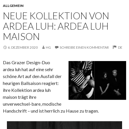
ALLGEMEIN
NEUE KOLLEKTION VON
ARDEA LUH: ARDEA LUH
MAISON
6. DEZEMBER 2020
HG
SCHREIBE EINEN KOMMENTAR
DE
Das Grazer Design-Duo
ardea luh hat auf eine sehr
schöne Art auf den Ausfall der
heurigen Ballsaison reagiert:
ihre Kollektion ardea luh
maison trägt ihre
unverwechsel-bare, modische
Handschrift – und
ist herrlich zu Hause zu tragen.