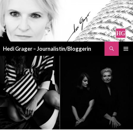
Suchen
Hedi Grager – Journalistin/Bloggerin
ZUM
PRIMÄR
INHALT
MENÜ
SPRINGEN