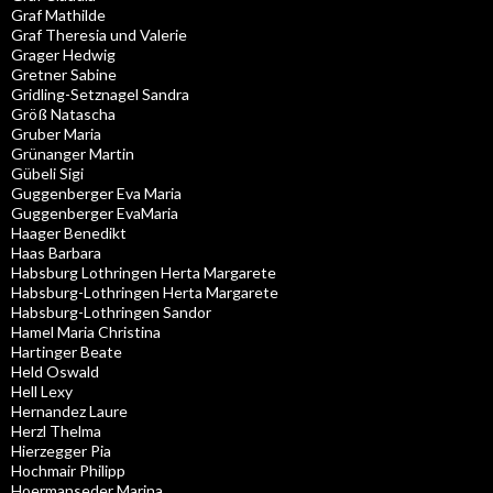
Graf Mathilde
Graf Theresia und Valerie
Grager Hedwig
Gretner Sabine
Gridling-Setznagel Sandra
Größ Natascha
Gruber Maria
Grünanger Martin
Gübeli Sigi
Guggenberger Eva Maria
Guggenberger EvaMaria
Haager Benedikt
Haas Barbara
Habsburg Lothringen Herta Margarete
Habsburg-Lothringen Herta Margarete
Habsburg-Lothringen Sandor
Hamel Maria Christina
Hartinger Beate
Held Oswald
Hell Lexy
Hernandez Laure
Herzl Thelma
Hierzegger Pia
Hochmair Philipp
Hoermanseder Marina