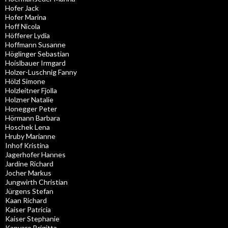
Hofer Jack
Hofer Marina
Hoff Nicola
Höfferer Lydia
Hoffmann Susanne
Höglinger Sebastian
Hoislbauer Irmgard
Holzer-Luschnig Fanny
Hölzl Simone
Holzleitner Fjolla
Holzner Natalie
Honegger Peter
Hörmann Barbara
Hoschek Lena
Hruby Marianne
Inhof Kristina
Jagerhofer Hannes
Jardine Richard
Jocher Markus
Jungwirth Christian
Jürgens Stefan
Kaan Richard
Kaiser Patricia
Kaiser Stephanie
Kanyaro Brigitta