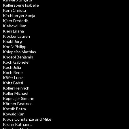
Kellersperg Isabelle
Kern Christa
Kirchberger Sonja
Kjaer Frederik
Klebow Lilian
Klein Liliana
Klocker Lauren
Knabl Jörg
Knefz Philipp
Kniepeiss Mathias
Knoebl Benjamin
Koch Gabriele
Koch Julia
Koch Rene
Köfer Luise
Koitz Babsi
Koller Heinrich
Koller Michael
Kopmajer Simone
Körmer Beatrice
Kotnik Petra
Kowald Karl
Kraus Constanze und Mike
Krenn Katharina