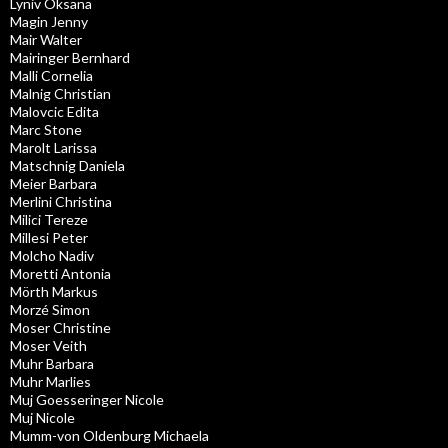
Lyniv Oksana
Magin Jenny
Mair Walter
Mairinger Bernhard
Malli Cornelia
Malnig Christian
Malovcic Edita
Marc Stone
Marolt Larissa
Matschnig Daniela
Meier Barbara
Merlini Christina
Milici Tereze
Millesi Peter
Molcho Nadiv
Moretti Antonia
Mörth Markus
Morzé Simon
Moser Christine
Moser Veith
Muhr Barbara
Muhr Marlies
Muj Goesseringer Nicole
Muj Nicole
Mumm-von Oldenburg Michaela