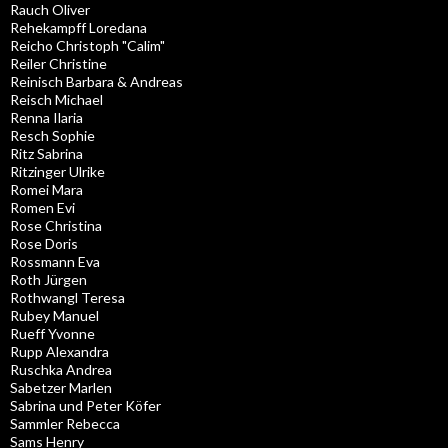
Rauch Oliver
Rehekampff Loredana
Reicho Christoph "Calim"
Reiler Christine
Reinisch Barbara & Andreas
Reisch Michael
Renna Ilaria
Resch Sophie
Ritz Sabrina
Ritzinger Ulrike
Romei Mara
Romen Evi
Rose Christina
Rose Doris
Rossmann Eva
Roth Jürgen
Rothwangl Teresa
Rubey Manuel
Rueff Yvonne
Rupp Alexandra
Ruschka Andrea
Sabetzer Marlen
Sabrina und Peter Köfer
Sammler Rebecca
Sams Henry