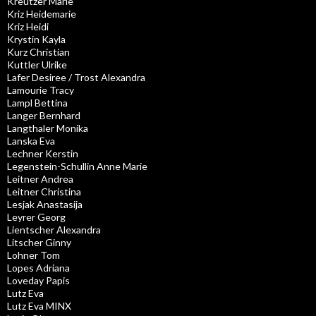
Kreutzer Marie
Kriz Heidemarie
Kriz Heidi
Krystin Kayla
Kurz Christian
Kuttler Ulrike
Lafer Desiree / Trost Alexandra
Lamourie Tracy
Lampl Bettina
Langer Bernhard
Langthaler Monika
Lanska Eva
Lechner Kerstin
Legenstein-Schullin Anne Marie
Leitner Andrea
Leitner Christina
Lesjak Anastasija
Leyrer Georg
Lientscher Alexandra
Litscher Ginny
Lohner Tom
Lopes Adriana
Loveday Papis
Lutz Eva
Lutz Eva MINX