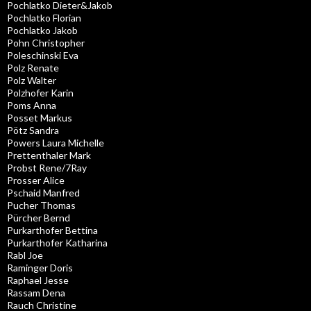
Pochlatko Dieter&Jakob
Pochlatko Florian
Pochlatko Jakob
Pohn Christopher
Poleschinski Eva
Polz Renate
Polz Walter
Polzhofer Karin
Poms Anna
Posset Markus
Pötz Sandra
Powers Laura Michelle
Prettenthaler Mark
Probst Rene/7Ray
Prosser Alice
Pschaid Manfred
Pucher Thomas
Pürcher Bernd
Purkarthofer Bettina
Purkarthofer Katharina
Rabl Joe
Raminger Doris
Raphael Jesse
Rassam Dena
Rauch Christine