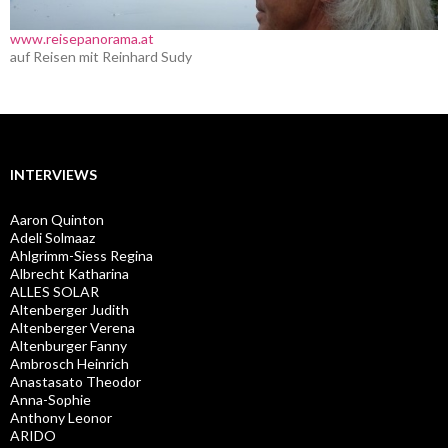
www.reisepanorama.at
auf Reisen mit Reinhard Sudy
INTERVIEWS
Aaron Quinton
Adeli Solmaaz
Ahlgrimm-Siess Regina
Albrecht Katharina
ALLES SOLAR
Altenberger Judith
Altenberger Verena
Altenburger Fanny
Ambrosch Heinrich
Anastasato Theodor
Anna-Sophie
Anthony Leonor
ARIDO