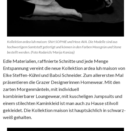
Kollektion ardea luh maison: Shirt SOPHIE und Hose AVA. Die Modelle sind aus
hochwertigem Samtstoff gefertigt und können in den Farben Moosgrün und Stone
bestellt werden. (Foto Rodarich/ Marija Kanizaj)
Edle Materialien, raffinierte Schnitte und jede Menge
Entspannung vereint die neue Kollektion ardea luh maison von
Elke Steffen-Kühnl und Babsi Schneider. Zum allerersten Mal
präsentieren die Grazer Designerinnen Homewear. Mit den
zarten Morgenmänteln, mit individuell
kombinierbarer Loungewear, mit kuscheligen Jumpsuits und
einem stilechten Kaminkleid ist man auch zu Hause stilvoll
gekleidet. Die Kollektion maison ist hauptsächlich in schwarz-
weiß gehalten.