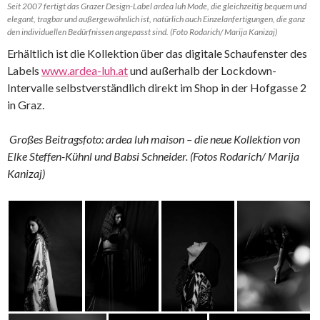
Seit 2007 fertigt das Grazer Design-Label ardea luh Mode, die gleichzeitig bequem und
elegant, tragbar und außergewöhnlich ist, natürlich auch Einzelanfertigungen, die ganz
den individuellen Bedürfnissen angepasst sind. (Foto Rodarich/ Marija Kanizaj)
Erhältlich ist die Kollektion über das digitale Schaufenster des
Labels
www.ardea-luh.at
und außerhalb der Lockdown-
Intervalle selbstverständlich direkt im Shop in der Hofgasse 2
in Graz.
Großes Beitragsfoto: ardea luh maison – die neue Kollektion von
Elke Steffen-Kühnl und Babsi Schneider. (Fotos Rodarich/ Marija
Kanizaj)