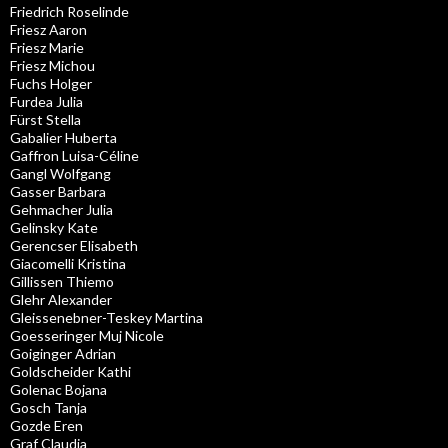
Friedrich Roselinde
Friesz Aaron
Friesz Marie
Friesz Michou
Fuchs Holger
Furdea Julia
Fürst Stella
Gabalier Huberta
Gaffron Luisa-Céline
Gangl Wolfgang
Gasser Barbara
Gehmacher Julia
Gelinsky Kate
Gerencser Elisabeth
Giacomelli Kristina
Gillissen Thiemo
Glehr Alexander
Gleissenebner-Teskey Martina
Goesseringer Muj Nicole
Goiginger Adrian
Goldscheider Kathi
Golenac Bojana
Gosch Tanja
Gozde Eren
Graf Claudia