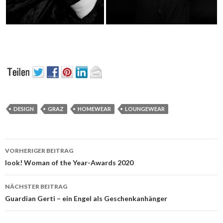
DESIGN
GRAZ
HOMEWEAR
LOUNGEWEAR
Beitrags-
VORHERIGER BEITRAG
Navigation
look! Woman of the Year-Awards 2020
NÄCHSTER BEITRAG
Guardian Gerti – ein Engel als Geschenkanhänger