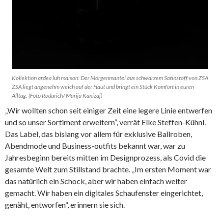
Kollektion ardea luh maison: Der Morgenmantel aus schwarzem Satinstoff von ZSA
ZSA liegt angenehm weich auf der Haut und bringt ein Stück Komfort in euren
Alltag. (Foto Rodarich/ Marija Kanizaj)
„Wir wollten schon seit einiger Zeit eine legere Linie entwerfen
und so unser Sortiment erweitern“, verrät Elke Steffen-Kühnl.
Das Label, das bislang vor allem für exklusive Ballroben,
Abendmode und Business-outfits bekannt war, war zu
Jahresbeginn bereits mitten im Designprozess, als Covid die
gesamte Welt zum Stillstand brachte. „Im ersten Moment war
das natürlich ein Schock, aber wir haben einfach weiter
gemacht. Wir haben ein digitales Schaufenster eingerichtet,
genäht, entworfen“, erinnern sie sich.