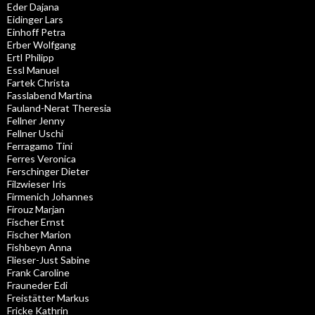
Eder Dajana
Eidinger Lars
Einhoff Petra
Erber Wolfgang
Ertl Philipp
Essl Manuel
Fartek Christa
Fasslabend Martina
Fauland-Nerat Theresia
Fellner Jenny
Fellner Uschi
Ferragamo Tini
Ferres Veronica
Ferschinger Dieter
Filzwieser Iris
Firmenich Johannes
Firouz Marjan
Fischer Ernst
Fischer Marion
Fishbeyn Anna
Flieser-Just Sabine
Frank Caroline
Frauneder Edi
Freistätter Markus
Fricke Kathrin