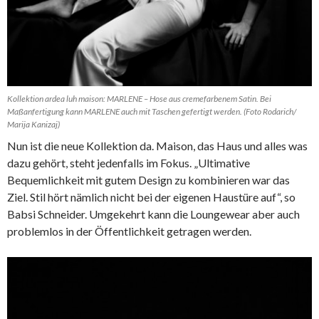
Kollektion ardea luh maison: MARLENE – Hose aus cremefarbenem Satin. Bei
Maßanfertigung kann MARLENE auch mit Taschen gefertigt werden. (Foto Rodarich/
Marija Kanizaj)
Nun ist die neue Kollektion da. Maison, das Haus und alles was
dazu gehört, steht jedenfalls im Fokus. „Ultimative
Bequemlichkeit mit gutem Design zu kombinieren war das
Ziel. Stil hört nämlich nicht bei der eigenen Haustüre auf“, so
Babsi Schneider. Umgekehrt kann die Loungewear aber auch
problemlos in der Öffentlichkeit getragen werden.