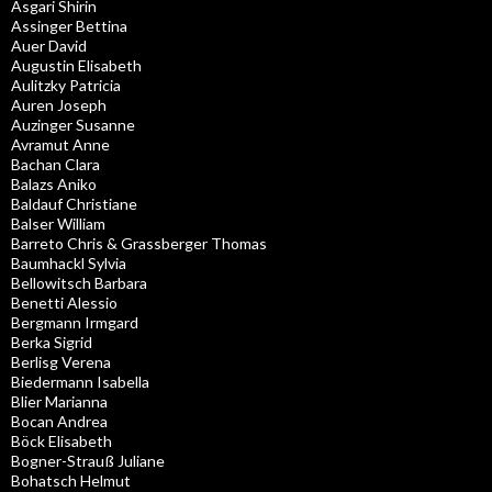
Asgari Shirin
Assinger Bettina
Auer David
Augustin Elisabeth
Aulitzky Patricia
Auren Joseph
Auzinger Susanne
Avramut Anne
Bachan Clara
Balazs Aniko
Baldauf Christiane
Balser William
Barreto Chris & Grassberger Thomas
Baumhackl Sylvia
Bellowitsch Barbara
Benetti Alessio
Bergmann Irmgard
Berka Sigrid
Berlisg Verena
Biedermann Isabella
Blier Marianna
Bocan Andrea
Böck Elisabeth
Bogner-Strauß Juliane
Bohatsch Helmut