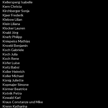
Kellersperg Isabelle
Kern Christa
Kirchberger Sonja
Kjaer Frederik
Klebow Lilian
Klein Liliana
Klocker Lauren
Knabl Jörg
Knefz Philipp
Kniepeiss Mathias
Knoebl Benjamin
Koch Gabriele
Koch Julia
Koch Rene
Köfer Luise
Koitz Babsi
Koller Heinrich
Koller Michael
König Juliette
Kopmajer Simone
Körmer Beatrice
Kotnik Petra
Kowald Karl
Kraus Constanze und Mike
Krenn Katharina