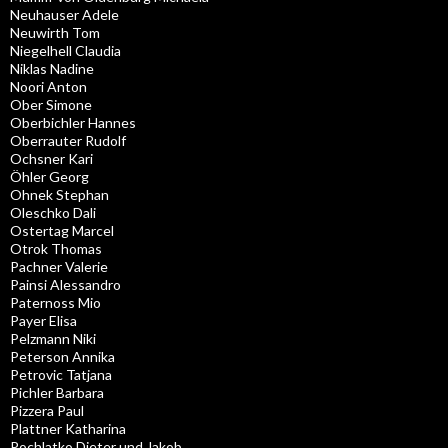
Neuhauser Adele
Neuwirth Tom
Niegelhell Claudia
Niklas Nadine
Noori Anton
Ober Simone
Oberbichler Hannes
Oberrauter Rudolf
Ochsner Kari
Öhler Georg
Ohnek Stephan
Oleschko Dali
Ostertag Marcel
Otrok Thomas
Pachner Valerie
Painsi Alessandro
Paternoss Mio
Payer Elisa
Pelzmann Niki
Peterson Annika
Petrovic Tatjana
Pichler Barbara
Pizzera Paul
Plattner Katharina
Pochlatko Dieter und Jakob