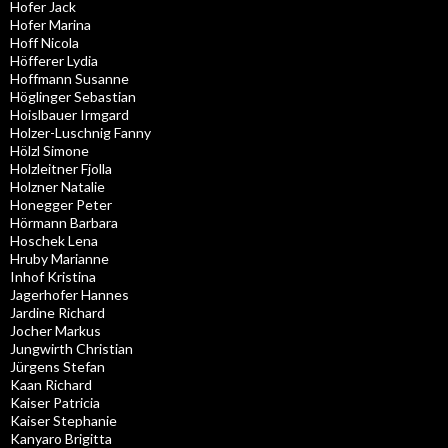
Hofer Jack
Hofer Marina
Hoff Nicola
Höfferer Lydia
Hoffmann Susanne
Höglinger Sebastian
Hoislbauer Irmgard
Holzer-Luschnig Fanny
Hölzl Simone
Holzleitner Fjolla
Holzner Natalie
Honegger Peter
Hörmann Barbara
Hoschek Lena
Hruby Marianne
Inhof Kristina
Jagerhofer Hannes
Jardine Richard
Jocher Markus
Jungwirth Christian
Jürgens Stefan
Kaan Richard
Kaiser Patricia
Kaiser Stephanie
Kanyaro Brigitta