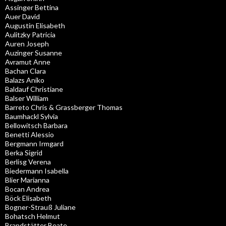
Assinger Bettina
Auer David
Augustin Elisabeth
Aulitzky Patricia
Auren Joseph
Auzinger Susanne
Avramut Anne
Bachan Clara
Balazs Aniko
Baldauf Christiane
Balser William
Barreto Chris & Grassberger Thomas
Baumhackl Sylvia
Bellowitsch Barbara
Benetti Alessio
Bergmann Irmgard
Berka Sigrid
Berlisg Verena
Biedermann Isabella
Blier Marianna
Bocan Andrea
Böck Elisabeth
Bogner-Strauß Juliane
Bohatsch Helmut
Brandstätter Beate