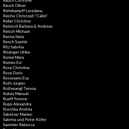
Rauch Christine
Rauch Oliver
Rehekampff Loredana
Reicho Christoph "Calim"
Reiler Christine
Reinisch Barbara & Andreas
Reisch Michael
Renna Ilaria
Resch Sophie
Ritz Sabrina
Ritzinger Ulrike
Romei Mara
Romen Evi
Rose Christina
Rose Doris
Rossmann Eva
Roth Jürgen
Rothwangl Teresa
Rubey Manuel
Rueff Yvonne
Rupp Alexandra
Ruschka Andrea
Sabetzer Marlen
Sabrina und Peter Köfer
Sammler Rebecca