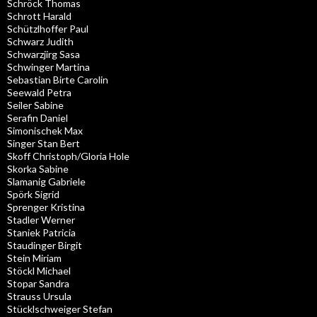
Schröck Thomas
Schrott Harald
Schützlhoffer Paul
Schwarz Judith
Schwarzjirg Sasa
Schwinger Martina
Sebastian Birte Carolin
Seewald Petra
Seiler Sabine
Serafin Daniel
Simonischek Max
Singer Stan Bert
Skoff Christoph/Gloria Hole
Skorka Sabine
Slamanig Gabriele
Spörk Sigrid
Sprenger Kristina
Stadler Werner
Staniek Patricia
Staudinger Birgit
Stein Miriam
Stöckl Michael
Stopar Sandra
Strauss Ursula
Stücklschweiger Stefan