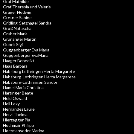
Graf Mathilde
Graf Theresia und Valerie
Grager Hedwig
Gretner Sabine
Gridling-Setznagel Sandra
Größ Natascha
Gruber Maria
Grünanger Martin
Gübeli Sigi
Guggenberger Eva Maria
Guggenberger EvaMaria
Haager Benedikt
Haas Barbara
Habsburg Lothringen Herta Margarete
Habsburg-Lothringen Herta Margarete
Habsburg-Lothringen Sandor
Hamel Maria Christina
Hartinger Beate
Held Oswald
Hell Lexy
Hernandez Laure
Herzl Thelma
Hierzegger Pia
Hochmair Philipp
Hoermanseder Marina