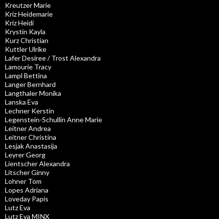
Kreutzer Marie
Kriz Heidemarie
Kriz Heidi
Krystin Kayla
Kurz Christian
Kuttler Ulrike
Lafer Desiree / Trost Alexandra
Lamourie Tracy
Lampl Bettina
Langer Bernhard
Langthaler Monika
Lanska Eva
Lechner Kerstin
Legenstein-Schullin Anne Marie
Leitner Andrea
Leitner Christina
Lesjak Anastasija
Leyrer Georg
Lientscher Alexandra
Litscher Ginny
Lohner Tom
Lopes Adriana
Loveday Papis
Lutz Eva
Lutz Eva MINX