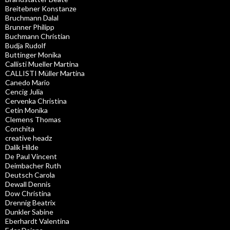
Breitebner Konstanze
Bruchmann Dalal
Brunner Philipp
Buchmann Christian
Budja Rudolf
Buttinger Monika
Callisti Mueller Martina
CALLISTI Müller Martina
Canedo Mario
Cencig Julia
Cervenka Christina
Cetin Monika
Clemens Thomas
Conchita
creative headz
Dalik Hilde
De Paul Vincent
Deimbacher Ruth
Deutsch Carola
Dewall Dennis
Dow Christina
Drennig Beatrix
Dunkler Sabine
Eberhardt Valentina