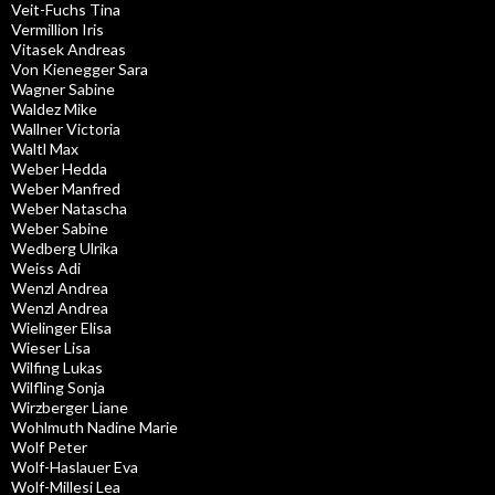
Veit-Fuchs Tina
Vermillion Iris
Vitasek Andreas
Von Kienegger Sara
Wagner Sabine
Waldez Mike
Wallner Victoria
Waltl Max
Weber Hedda
Weber Manfred
Weber Natascha
Weber Sabine
Wedberg Ulrika
Weiss Adi
Wenzl Andrea
Wenzl Andrea
Wielinger Elisa
Wieser Lisa
Wilfing Lukas
Wilfling Sonja
Wirzberger Liane
Wohlmuth Nadine Marie
Wolf Peter
Wolf-Haslauer Eva
Wolf-Millesi Lea