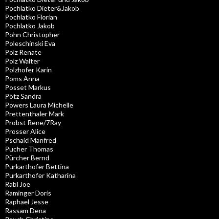
Pochlatko Dieter&Jakob
Pochlatko Florian
Pochlatko Jakob
Pohn Christopher
Poleschinski Eva
Polz Renate
Polz Walter
Polzhofer Karin
Poms Anna
Posset Markus
Pötz Sandra
Powers Laura Michelle
Prettenthaler Mark
Probst Rene/7Ray
Prosser Alice
Pschaid Manfred
Pucher Thomas
Pürcher Bernd
Purkarthofer Bettina
Purkarthofer Katharina
Rabl Joe
Raminger Doris
Raphael Jesse
Rassam Dena