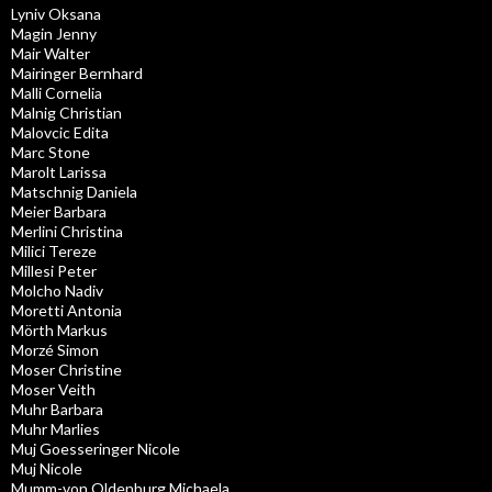
Lyniv Oksana
Magin Jenny
Mair Walter
Mairinger Bernhard
Malli Cornelia
Malnig Christian
Malovcic Edita
Marc Stone
Marolt Larissa
Matschnig Daniela
Meier Barbara
Merlini Christina
Milici Tereze
Millesi Peter
Molcho Nadiv
Moretti Antonia
Mörth Markus
Morzé Simon
Moser Christine
Moser Veith
Muhr Barbara
Muhr Marlies
Muj Goesseringer Nicole
Muj Nicole
Mumm-von Oldenburg Michaela