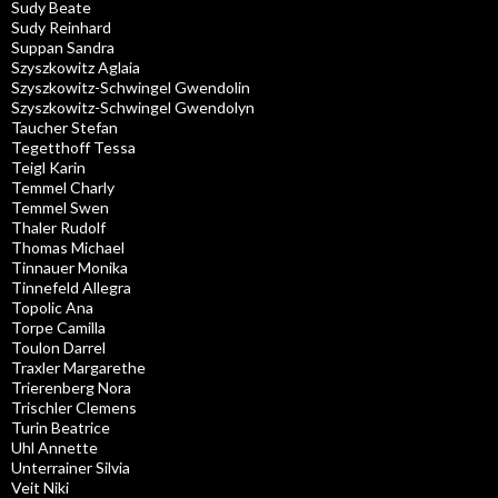
Sudy Beate
Sudy Reinhard
Suppan Sandra
Szyszkowitz Aglaia
Szyszkowitz-Schwingel Gwendolin
Szyszkowitz-Schwingel Gwendolyn
Taucher Stefan
Tegetthoff Tessa
Teigl Karin
Temmel Charly
Temmel Swen
Thaler Rudolf
Thomas Michael
Tinnauer Monika
Tinnefeld Allegra
Topolic Ana
Torpe Camilla
Toulon Darrel
Traxler Margarethe
Trierenberg Nora
Trischler Clemens
Turin Beatrice
Uhl Annette
Unterrainer Silvia
Veit Niki