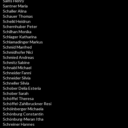
Sams Henry
Santner Maria
Schaller Alina
Schauer Thomas
Scheikl Heidrun
Schernhuber Peter
Schilhan Monika
Schlager Katharina
Schlamadinger Markus
Schmid Manfred
Schmidhofer Nici
Schmied Andreas
Schmitz Sabine
Schnabl Michael
Schneider Fanni
Schneider Silvia
Schneller Silvia
Schober Delia Esteria
Schober Sarah
Schöffel Theresa
Schöffel-Zahlbruckner Resi
Schölnberger Michaela
Schönburg Constantin
Schönburg-Meran Itha
Schreiner Hannes