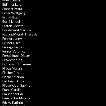
Eder Dajana
Eidinger Lars
Einhoff Petra
Erber Wolfgang
Ertl Philipp
Essl Manuel
Fartek Christa
Fasslabend Martina
Fauland-Nerat Theresia
Fellner Jenny
Fellner Uschi
Ferragamo Tini
Ferres Veronica
Ferschinger Dieter
Filzwieser Iris
Firmenich Johannes
Firouz Marjan
Fischer Ernst
Fischer Marion
Fishbeyn Anna
Flieser-Just Sabine
Frank Caroline
Frauneder Edi
Freistätter Markus
Fricke Kathrin