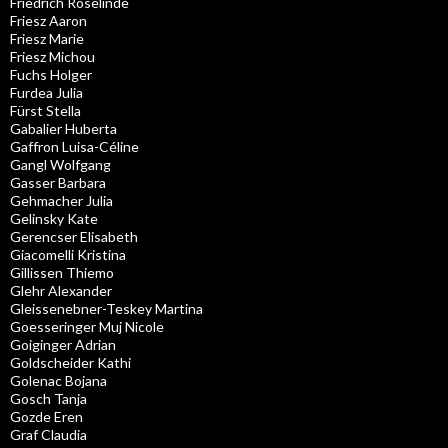
Friedrich Roselinde
Friesz Aaron
Friesz Marie
Friesz Michou
Fuchs Holger
Furdea Julia
Fürst Stella
Gabalier Huberta
Gaffron Luisa-Céline
Gangl Wolfgang
Gasser Barbara
Gehmacher Julia
Gelinsky Kate
Gerencser Elisabeth
Giacomelli Kristina
Gillissen Thiemo
Glehr Alexander
Gleissenebner-Teskey Martina
Goesseringer Muj Nicole
Goiginger Adrian
Goldscheider Kathi
Golenac Bojana
Gosch Tanja
Gozde Eren
Graf Claudia