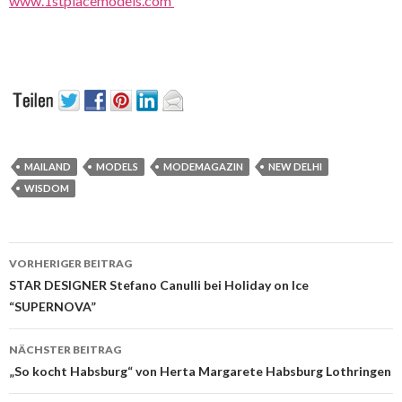
www.1stplacemodels.com
MAILAND
MODELS
MODEMAGAZIN
NEW DELHI
WISDOM
Beitrags-
VORHERIGER BEITRAG
Navigation
STAR DESIGNER Stefano Canulli bei Holiday on Ice
“SUPERNOVA”
NÄCHSTER BEITRAG
„So kocht Habsburg“ von Herta Margarete Habsburg Lothringen