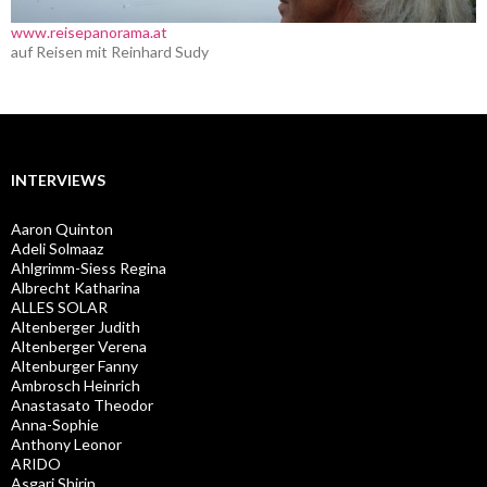
www.reisepanorama.at
auf Reisen mit Reinhard Sudy
INTERVIEWS
Aaron Quinton
Adeli Solmaaz
Ahlgrimm-Siess Regina
Albrecht Katharina
ALLES SOLAR
Altenberger Judith
Altenberger Verena
Altenburger Fanny
Ambrosch Heinrich
Anastasato Theodor
Anna-Sophie
Anthony Leonor
ARIDO
Asgari Shirin