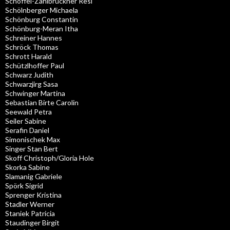
Schöffel-Zahlbruckner Resi
Schölnberger Michaela
Schönburg Constantin
Schönburg-Meran Itha
Schreiner Hannes
Schröck Thomas
Schrott Harald
Schützlhoffer Paul
Schwarz Judith
Schwarzjirg Sasa
Schwinger Martina
Sebastian Birte Carolin
Seewald Petra
Seiler Sabine
Serafin Daniel
Simonischek Max
Singer Stan Bert
Skoff Christoph/Gloria Hole
Skorka Sabine
Slamanig Gabriele
Spörk Sigrid
Sprenger Kristina
Stadler Werner
Staniek Patricia
Staudinger Birgit