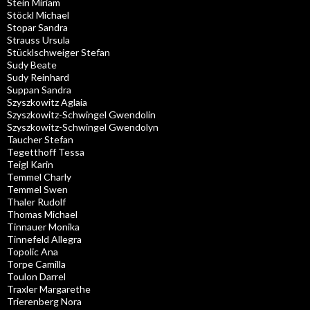
Stein Miriam
Stöckl Michael
Stopar Sandra
Strauss Ursula
Stücklschweiger Stefan
Sudy Beate
Sudy Reinhard
Suppan Sandra
Szyszkowitz Aglaia
Szyszkowitz-Schwingel Gwendolin
Szyszkowitz-Schwingel Gwendolyn
Taucher Stefan
Tegetthoff Tessa
Teigl Karin
Temmel Charly
Temmel Swen
Thaler Rudolf
Thomas Michael
Tinnauer Monika
Tinnefeld Allegra
Topolic Ana
Torpe Camilla
Toulon Darrel
Traxler Margarethe
Trierenberg Nora