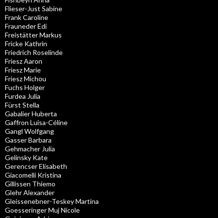
Flieser-Just Sabine
Frank Caroline
Frauneder Edi
Freistätter Markus
Fricke Kathrin
Friedrich Roselinde
Friesz Aaron
Friesz Marie
Friesz Michou
Fuchs Holger
Furdea Julia
Fürst Stella
Gabalier Huberta
Gaffron Luisa-Céline
Gangl Wolfgang
Gasser Barbara
Gehmacher Julia
Gelinsky Kate
Gerencser Elisabeth
Giacomelli Kristina
Gillissen Thiemo
Glehr Alexander
Gleissenebner-Teskey Martina
Goesseringer Muj Nicole