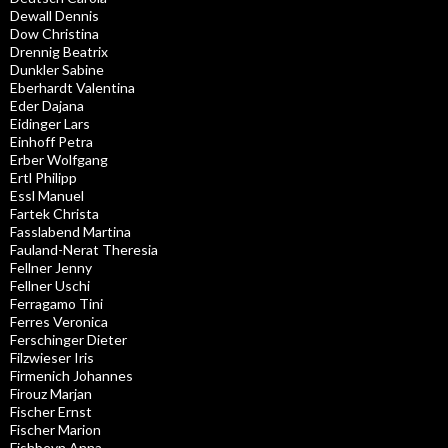
Dewall Dennis
Dow Christina
Drennig Beatrix
Dunkler Sabine
Eberhardt Valentina
Eder Dajana
Eidinger Lars
Einhoff Petra
Erber Wolfgang
Ertl Philipp
Essl Manuel
Fartek Christa
Fasslabend Martina
Fauland-Nerat Theresia
Fellner Jenny
Fellner Uschi
Ferragamo Tini
Ferres Veronica
Ferschinger Dieter
Filzwieser Iris
Firmenich Johannes
Firouz Marjan
Fischer Ernst
Fischer Marion
Fishbeyn Anna