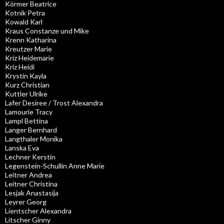
Körmer Beatrice
Kotnik Petra
Kowald Karl
Kraus Constanze und Mike
Krenn Katharina
Kreutzer Marie
Kriz Heidemarie
Kriz Heidi
Krystin Kayla
Kurz Christian
Kuttler Ulrike
Lafer Desiree / Trost Alexandra
Lamourie Tracy
Lampl Bettina
Langer Bernhard
Langthaler Monika
Lanska Eva
Lechner Kerstin
Legenstein-Schullin Anne Marie
Leitner Andrea
Leitner Christina
Lesjak Anastasija
Leyrer Georg
Lientscher Alexandra
Litscher Ginny