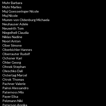
Muhr Barbara
Muhr Marlies
Muj Goesseringer Nicole
Muj Nicole
Mumm-von Oldenburg Michaela
Neuhauser Adele
Neuwirth Tom
Niegelhell Claudia
Niklas Nadine
Noori Anton
Ober Simone
Oberbichler Hannes
Oberrauter Rudolf
Ochsner Kari
Öhler Georg
Ohnek Stephan
Oleschko Dali
Ostertag Marcel
Otrok Thomas
Pachner Valerie
Painsi Alessandro
Paternoss Mio
Payer Elisa
Pelzmann Niki
Peterson Annika