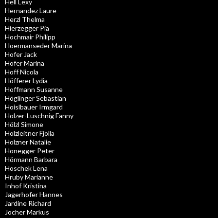
Hell Lexy
Hernandez Laure
Herzl Thelma
Hierzegger Pia
Hochmair Philipp
Hoermanseder Marina
Hofer Jack
Hofer Marina
Hoff Nicola
Höfferer Lydia
Hoffmann Susanne
Höglinger Sebastian
Hoislbauer Irmgard
Holzer-Luschnig Fanny
Hölzl Simone
Holzleitner Fjolla
Holzner Natalie
Honegger Peter
Hörmann Barbara
Hoschek Lena
Hruby Marianne
Inhof Kristina
Jagerhofer Hannes
Jardine Richard
Jocher Markus