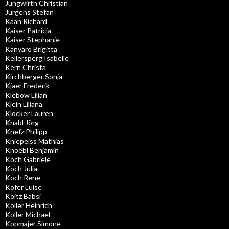
Jungwirth Christian
Jürgens Stefan
Kaan Richard
Kaiser Patricia
Kaiser Stephanie
Kanyaro Brigitta
Kellersperg Isabelle
Kern Christa
Kirchberger Sonja
Kjaer Frederik
Klebow Lilian
Klein Liliana
Klocker Lauren
Knabl Jörg
Knefz Philipp
Kniepeiss Mathias
Knoebl Benjamin
Koch Gabriele
Koch Julia
Koch Rene
Köfer Luise
Koitz Babsi
Koller Heinrich
Koller Michael
Kopmajer Simone