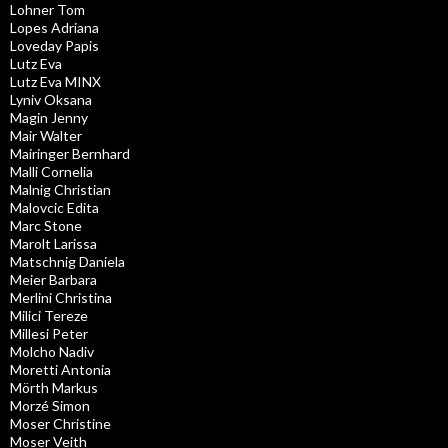
Lohner Tom
Lopes Adriana
Loveday Papis
Lutz Eva
Lutz Eva MINX
Lyniv Oksana
Magin Jenny
Mair Walter
Mairinger Bernhard
Malli Cornelia
Malnig Christian
Malovcic Edita
Marc Stone
Marolt Larissa
Matschnig Daniela
Meier Barbara
Merlini Christina
Milici Tereze
Millesi Peter
Molcho Nadiv
Moretti Antonia
Mörth Markus
Morzé Simon
Moser Christine
Moser Veith