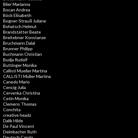
Blier Marianna
Bocan Andrea
Böck Elisabeth
Bogner-Strauß Juliane
Bohatsch Helmut
Brandstätter Beate
Breitebner Konstanze
Bruchmann Dalal
Brunner Philipp
Buchmann Christian
Budja Rudolf
Buttinger Monika
Callisti Mueller Martina
CALLISTI Müller Martina
Canedo Mario
Cencig Julia
Cervenka Christina
Cetin Monika
Clemens Thomas
Conchita
creative headz
Dalik Hilde
De Paul Vincent
Deimbacher Ruth
Deutsch Carola