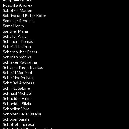
Ruschka Andrea
Sabetzer Marlen
Sabrina und Peter Köfer
Sammler Rebecca
Sams Henry
Santner Maria
Schaller Alina
Schauer Thomas
Scheikl Heidrun
Schernhuber Peter
Schilhan Monika
Schlager Katharina
Schlamadinger Markus
Schmid Manfred
Schmidhofer Nici
Schmied Andreas
Schmitz Sabine
Schnabl Michael
Schneider Fanni
Schneider Silvia
Schneller Silvia
Schober Delia Esteria
Schober Sarah
Schöffel Theresa