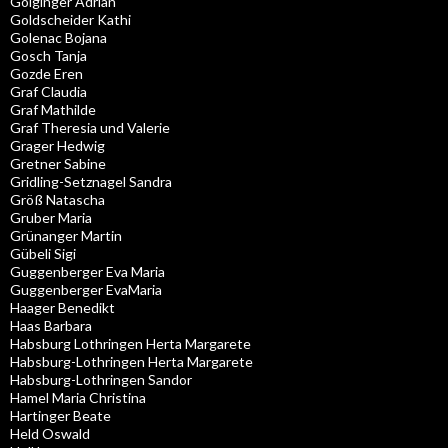
Goiginger Adrian
Goldscheider Kathi
Golenac Bojana
Gosch Tanja
Gozde Eren
Graf Claudia
Graf Mathilde
Graf Theresia und Valerie
Grager Hedwig
Gretner Sabine
Gridling-Setznagel Sandra
Größ Natascha
Gruber Maria
Grünanger Martin
Gübeli Sigi
Guggenberger Eva Maria
Guggenberger EvaMaria
Haager Benedikt
Haas Barbara
Habsburg Lothringen Herta Margarete
Habsburg-Lothringen Herta Margarete
Habsburg-Lothringen Sandor
Hamel Maria Christina
Hartinger Beate
Held Oswald