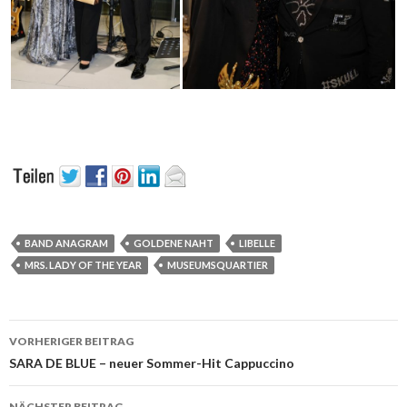
BAND ANAGRAM
GOLDENE NAHT
LIBELLE
MRS. LADY OF THE YEAR
MUSEUMSQUARTIER
Beitrags-
VORHERIGER BEITRAG
Navigation
SARA DE BLUE – neuer Sommer-Hit Cappuccino
NÄCHSTER BEITRAG