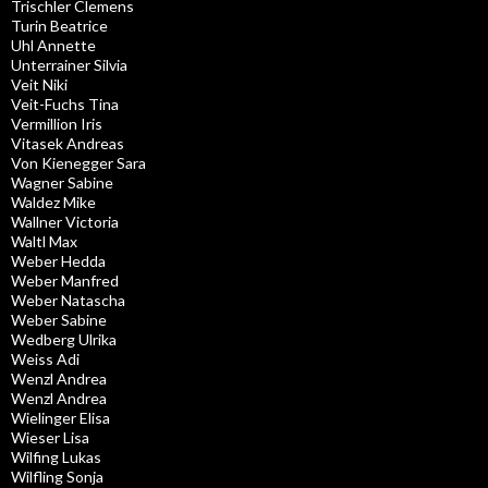
Trischler Clemens
Turin Beatrice
Uhl Annette
Unterrainer Silvia
Veit Niki
Veit-Fuchs Tina
Vermillion Iris
Vitasek Andreas
Von Kienegger Sara
Wagner Sabine
Waldez Mike
Wallner Victoria
Waltl Max
Weber Hedda
Weber Manfred
Weber Natascha
Weber Sabine
Wedberg Ulrika
Weiss Adi
Wenzl Andrea
Wenzl Andrea
Wielinger Elisa
Wieser Lisa
Wilfing Lukas
Wilfling Sonja