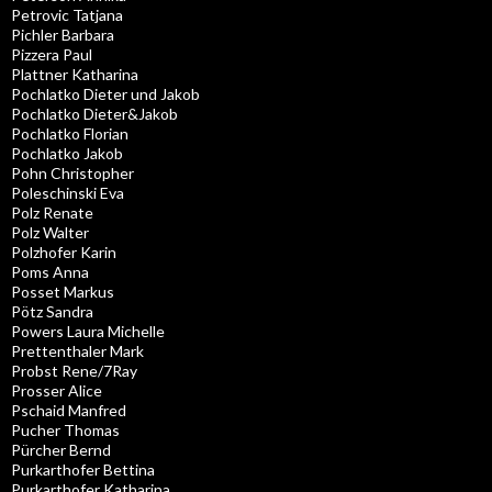
Petrovic Tatjana
Pichler Barbara
Pizzera Paul
Plattner Katharina
Pochlatko Dieter und Jakob
Pochlatko Dieter&Jakob
Pochlatko Florian
Pochlatko Jakob
Pohn Christopher
Poleschinski Eva
Polz Renate
Polz Walter
Polzhofer Karin
Poms Anna
Posset Markus
Pötz Sandra
Powers Laura Michelle
Prettenthaler Mark
Probst Rene/7Ray
Prosser Alice
Pschaid Manfred
Pucher Thomas
Pürcher Bernd
Purkarthofer Bettina
Purkarthofer Katharina