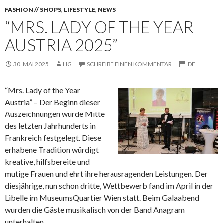
FASHION // SHOPS
,
LIFESTYLE
,
NEWS
“MRS. LADY OF THE YEAR
AUSTRIA 2025”
30. MAI 2025
HG
SCHREIBE EINEN KOMMENTAR
DE
“Mrs. Lady of the Year
Austria” – Der Beginn dieser
Auszeichnungen wurde Mitte
des letzten Jahrhunderts in
Frankreich festgelegt. Diese
erhabene Tradition würdigt
kreative,
hilfsbereite und
mutige Frauen und ehrt ihre herausragenden Leistungen. Der
diesjährige, nun schon dritte, Wettbewerb fand im April in der
Libelle im MuseumsQuartier Wien statt. Beim Galaabend
wurden die Gäste musikalisch von der Band Anagram
unterhalten.