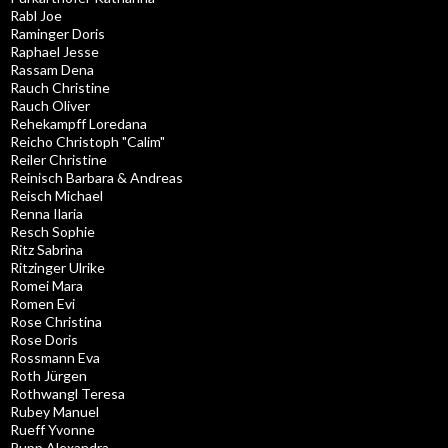
Rabl Joe
Raminger Doris
Raphael Jesse
Rassam Dena
Rauch Christine
Rauch Oliver
Rehekampff Loredana
Reicho Christoph "Calim"
Reiler Christine
Reinisch Barbara & Andreas
Reisch Michael
Renna Ilaria
Resch Sophie
Ritz Sabrina
Ritzinger Ulrike
Romei Mara
Romen Evi
Rose Christina
Rose Doris
Rossmann Eva
Roth Jürgen
Rothwangl Teresa
Rubey Manuel
Rueff Yvonne
Rupp Alexandra