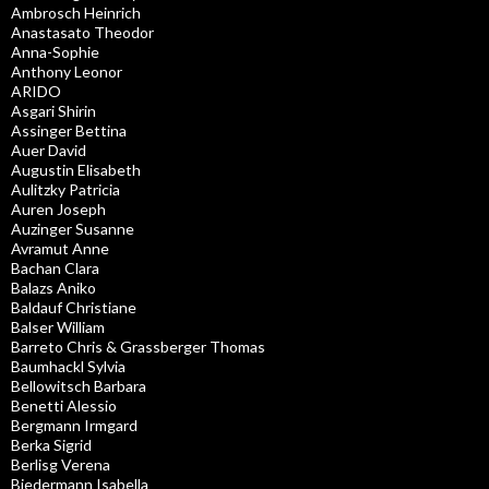
Ambrosch Heinrich
Anastasato Theodor
Anna-Sophie
Anthony Leonor
ARIDO
Asgari Shirin
Assinger Bettina
Auer David
Augustin Elisabeth
Aulitzky Patricia
Auren Joseph
Auzinger Susanne
Avramut Anne
Bachan Clara
Balazs Aniko
Baldauf Christiane
Balser William
Barreto Chris & Grassberger Thomas
Baumhackl Sylvia
Bellowitsch Barbara
Benetti Alessio
Bergmann Irmgard
Berka Sigrid
Berlisg Verena
Biedermann Isabella