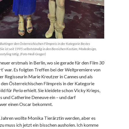
ttinger den Österreichischen Filmpreis in der Kategorie Bestes
Sie ist seit 1995 selbstständig in den Bereichen Kostüm, Modedesign,
styling tätig, (Foto Hedi Grager)
heuer erstmals in Berlin, wo sie gerade für den Film
30
rt‘ war. Es folgten Treffen bei der Weltpremiere von
er Regisseurin Marie Kreutzer in Cannes und als
den Österreichischen Filmpreis in der Kategorie
ild für
Perla
erhielt. Sie kleidete schon Vicky Krieps,
 und Catherine Deneuve ein – und darf
 wer einen Oscar bekommt.
 Jahren wollte Monika Tierärztin werden, aber es
u muss ich jetzt ein bisschen ausholen. Ich komme