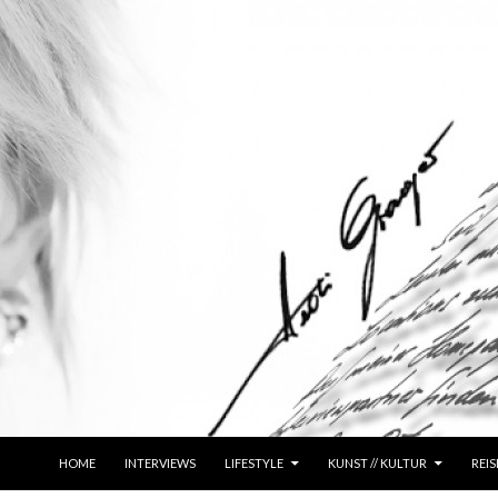
ZUM INHALT SPRINGEN
HOME
INTERVIEWS
LIFESTYLE
KUNST // KULTUR
REIS