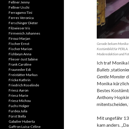
Fellner Jenny
Fellner Uschi
Ferragamo Tini
Ferres Veronica
Ferschinger Dieter
Filzwieser Iris
Firmenich Johannes
Firouz Marjan
Gerade bekam Monika Bu
Fischer Ernst
Kostümbild für PERLA. 
Fischer Marion
Moderedaktion und Foto
Fishbeyn Anna
Flieser-Just Sabine
Ich traf Monika 
Frank Caroline
Bullets
‚stationie
Frauneder Edi
Freistätter Markus
Gentle Monster
d
Fricke Kathrin
Monika kürzlich 
Friedrich Roselinde
Bestes Kostümb
Friesz Aaron
Friesz Marie
Anthony Hopkins
Friesz Michou
mitentscheiden,
Fuchs Holger
Furdea Julia
Fürst Stella
Mit ungefähr 13
Gabalier Huberta
kam anders. „Daz
Gaffron Luisa-Céline