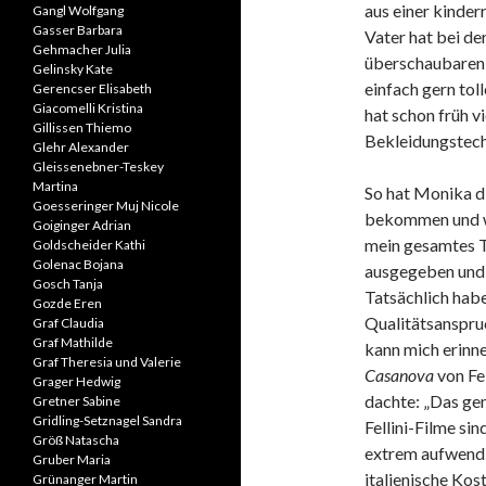
aus einer kinder
Gangl Wolfgang
Gasser Barbara
Vater hat bei de
Gehmacher Julia
überschaubaren 
Gelinsky Kate
einfach gern tol
Gerencser Elisabeth
Giacomelli Kristina
hat schon früh v
Gillissen Thiemo
Bekleidungstechn
Glehr Alexander
Gleissenebner-Teskey
Martina
So hat Monika di
Goesseringer Muj Nicole
bekommen und wa
Goiginger Adrian
mein gesamtes T
Goldscheider Kathi
Golenac Bojana
ausgegeben und 
Gosch Tanja
Tatsächlich habe
Gozde Eren
Qualitätsanspruc
Graf Claudia
Graf Mathilde
kann mich erinne
Graf Theresia und Valerie
Casanova
von Fe
Grager Hedwig
dachte: „Das gen
Gretner Sabine
Gridling-Setznagel Sandra
Fellini-Filme si
Größ Natascha
extrem aufwendi
Gruber Maria
italienische Ko
Grünanger Martin