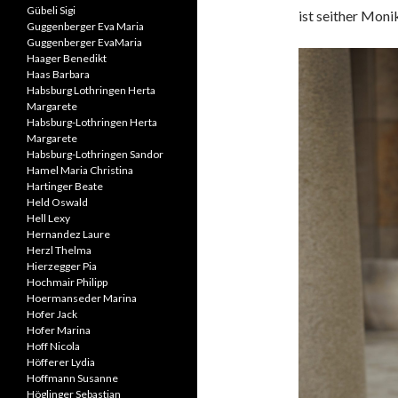
Gübeli Sigi
ist seither Moni
Guggenberger Eva Maria
Guggenberger EvaMaria
Haager Benedikt
Haas Barbara
Habsburg Lothringen Herta
Margarete
Habsburg-Lothringen Herta
Margarete
Habsburg-Lothringen Sandor
Hamel Maria Christina
Hartinger Beate
Held Oswald
Hell Lexy
Hernandez Laure
Herzl Thelma
Hierzegger Pia
Hochmair Philipp
Hoermanseder Marina
Hofer Jack
Hofer Marina
Hoff Nicola
Höfferer Lydia
Hoffmann Susanne
Höglinger Sebastian