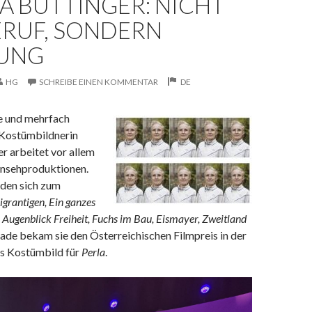
A BUTTINGER: NICHT
ERUF, SONDERN
UNG
HG
SCHREIBE EINEN KOMMENTAR
DE
e und mehrfach
Kostümbildnerin
r arbeitet vor allem
ernsehproduktionen.
nden sich zum
igrantigen, Ein ganzes
n Augenblick Freiheit, Fuchs im Bau, Eismayer, Zweitland
rade bekam sie den Österreichischen Filmpreis in der
s Kostümbild für
Perla
.