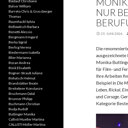
MONIK
Baldauf Christiane
Balser William
NUR B
Barreto Chris & Grassberger
Thomas
BERUF
Baumhackl Sylvia
Bellowitsch Barbara
Benetti Alessio
25. JUNI 2026
Bergmann Irmgard
Berka Sigrid
Berlisg Verena
Die renommiert
Biedermann Isabella
ausgezeichnete 
Blier Marianna
Monika Buttinge
Bocan Andrea
Böck Elisabeth
für Film- und F
Bogner-Strauß Juliane
Ihre Arbeiten fi
Bohatsch Helmut
Beispiel in
Die M
Brandstätter Beate
Breitebner Konstanze
Leben, Rickal, Ei
Bruchmann Dalal
und
Corsage
. Ge
Brunner Philipp
Kategorie Beste
Buchmann Christian
Budja Rudolf
Buttinger Monika
Callisti Mueller Martina
CALLISTI Müller Martina