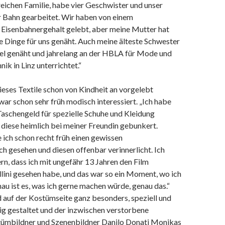
reichen Familie, habe vier Geschwister und unser
r Bahn gearbeitet. Wir haben von einem
Eisenbahnergehalt gelebt, aber meine Mutter hat
le Dinge für uns genäht. Auch meine älteste Schwester
iel genäht und jahrelang an der HBLA für Mode und
ik in Linz unterrichtet.“
eses Textile schon von Kindheit an vorgelebt
r schon sehr früh modisch interessiert. „Ich habe
aschengeld für spezielle Schuhe und Kleidung
diese heimlich bei meiner Freundin gebunkert.
 ich schon recht früh einen gewissen
h gesehen und diesen offenbar verinnerlicht. Ich
rn, dass ich mit ungefähr 13 Jahren den Film
llini gesehen habe, und das war so ein Moment, wo ich
au ist es, was ich gerne machen würde, genau das.“
nd auf der Kostümseite ganz besonders, speziell und
g gestaltet und der inzwischen verstorbene
stümbildner und Szenenbildner Danilo Donati Monikas