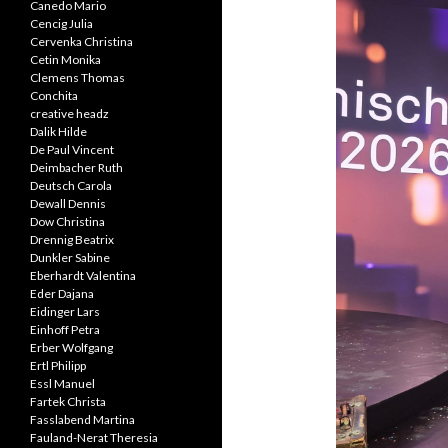
Canedo Mario
Cencig Julia
Cervenka Christina
Cetin Monika
Clemens Thomas
Conchita
creative headz
Dalik Hilde
De Paul Vincent
Deimbacher Ruth
Deutsch Carola
Dewall Dennis
Dow Christina
Drennig Beatrix
Dunkler Sabine
Eberhardt Valentina
Eder Dajana
Eidinger Lars
Einhoff Petra
Erber Wolfgang
Ertl Philipp
Essl Manuel
Fartek Christa
Fasslabend Martina
Fauland-Nerat Theresia