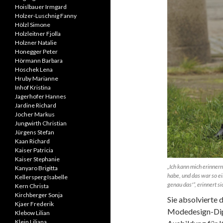
Hoislbauer Irmgard
Holzer-Luschnig Fanny
Hölzl Simone
Holzleitner Fjolla
Holzner Natalie
Honegger Peter
Hörmann Barbara
Hoschek Lena
Hruby Marianne
Inhof Kristina
Jagerhofer Hannes
Jardine Richard
Jocher Markus
Jungwirth Christian
Jürgens Stefan
Kaan Richard
Kaiser Patricia
Kaiser Stephanie
„Ich kann mich erinner
Kanyaro Brigitta
habe, und das war so e
Kellersperg Isabelle
genau das'“, erinnert s
Kern Christa
Kirchberger Sonja
Sie absolvierte 
Kjaer Frederik
Modedesign-Dipl
Klebow Lilian
Klein Liliana