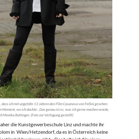
n, dass ich mit ungefähr 13 Jahren den Film Casanova von Fellini gesehen
in Moment, wo ich dachte: ‚Das genau ist es, was ich gerne machen würde,
ich Monika Buttinger. (Foto zur Verfügung gestellt)
daher die Kunstgewerbeschule Linz und machte ihr
om in Wien/Hetzendorf, da es in Österreich keine