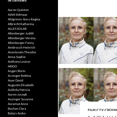
INTERVIEWS
Aaron Quinton
Adeli Solmaaz
Ahlgrimm-Siess Regina
Albrecht Katharina
ALLES SOLAR
Altenberger Judith
Altenberger Verena
Altenburger Fanny
Ambrosch Heinrich
Anastasato Theodor
Anna-Sophie
Anthony Leonor
ARIDO
Asgari Shirin
Assinger Bettina
Auer David
Augustin Elisabeth
Aulitzky Patricia
Auren Joseph
Auzinger Susanne
Avramut Anne
Bachan Clara
FILM // TV // BÜH
Balazs Aniko