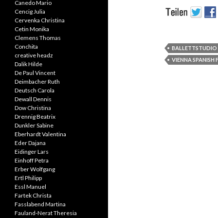
Canedo Mario
Cencig Julia
Cervenka Christina
Cetin Monika
Clemens Thomas
Conchita
BALLETTSTUDIO
creative headz
VIENNA SPANISH 
Dalik Hilde
De Paul Vincent
Deimbacher Ruth
Deutsch Carola
Dewall Dennis
Dow Christina
Drennig Beatrix
Dunkler Sabine
Eberhardt Valentina
Eder Dajana
Eidinger Lars
Einhoff Petra
Erber Wolfgang
Ertl Philipp
Essl Manuel
Fartek Christa
Fasslabend Martina
Fauland-Nerat Theresia