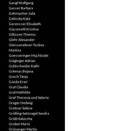
Gangl Wolfgang
Gasser Barbara
Gehmacher Julia
Gelinsky Kate
Gerencser Elisabeth
Giacomelli Kristina
Gillissen Thiemo
Glehr Alexander
Gleissenebner-Teskey
Martina
Goesseringer Muj Nicole
Goiginger Adrian
Goldscheider Kathi
Golenac Bojana
Gosch Tanja
Gozde Eren
Graf Claudia
Graf Mathilde
Graf Theresia und Valerie
Grager Hedwig
Gretner Sabine
Gridling-Setznagel Sandra
Größ Natascha
Gruber Maria
Grünanger Martin