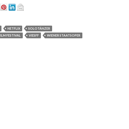
NETFLIX
SOLOTÄNZER
FILM FESTIVAL
VIESFF
WIENER STAATSOPER