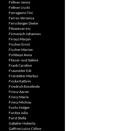
Fellner Jenny
Fellner Uschi
Ferragamo Tini
Ferres Veronica
Ferschinger Dieter
Filzwieser Iris
Firmenich Johannes
Firouz Marjan
Fischer Ernst
Fischer Marion
Fishbeyn Anna
Flieser-Just Sabine
Frank Caroline
Frauneder Edi
Freistätter Markus
Fricke Kathrin
Friedrich Roselinde
Friesz Aaron
Friesz Marie
Friesz Michou
Fuchs Holger
Furdea Julia
Fürst Stella
Gabalier Huberta
Gaffron Luisa-Céline