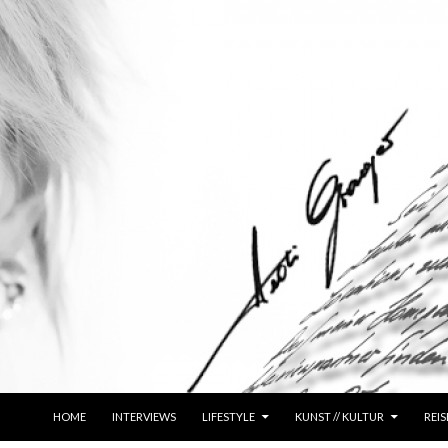
ZUM INHALT SPRINGEN
HOME
INTERVIEWS
LIFESTYLE
KUNST // KULTUR
REIS