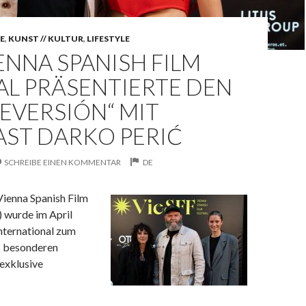
NE
,
KUNST // KULTUR
,
LIFESTYLE
ENNA SPANISH FILM
AL PRÄSENTIERTE DEN
REVERSIÓN“ MIT
AST DARKO PERIĆ
SCHREIBE EINEN KOMMENTAR
DE
ienna Spanish Film
) wurde im April
nternational zum
s besonderen
exklusive