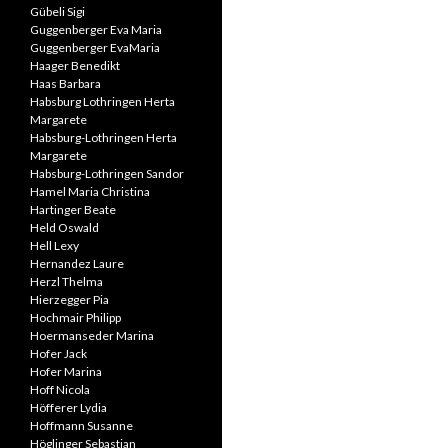
Gübeli Sigi
Guggenberger Eva Maria
Guggenberger EvaMaria
Haager Benedikt
Haas Barbara
Habsburg Lothringen Herta
Margarete
Habsburg-Lothringen Herta
Margarete
Habsburg-Lothringen Sandor
Hamel Maria Christina
Hartinger Beate
Held Oswald
Hell Lexy
Hernandez Laure
Herzl Thelma
Hierzegger Pia
Hochmair Philipp
Hoermanseder Marina
Hofer Jack
Hofer Marina
Hoff Nicola
Höfferer Lydia
Hoffmann Susanne
Höglinger Sebastian