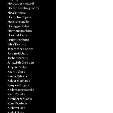
Hoislbauer Irmgard
Holzer-Luschnig Fanny
Hölzl Simone
Holzleitner Fjolla
Holzner Natalie
Honegger Peter
Hörmann Barbara
Hoschek Lena
Hruby Marianne
Inhof Kristina
Jagerhofer Hannes
Jardine Richard
Jocher Markus
Jungwirth Christian
Jürgens Stefan
Kaan Richard
Kaiser Patricia
Kaiser Stephanie
Kanyaro Brigitta
Kellersperg Isabelle
Kern Christa
Kirchberger Sonja
Kjaer Frederik
Klebow Lilian
Klein Liliana