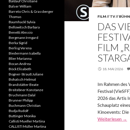
Baldauf Christiane
Balser William
Barreto Chris & Grassberger
FILM // TV // BÜH
Thomas
Baumhackl Sylvia
DAS VI
Bellowitsch Barbara
Benetti Alessio
FESTIV
Bergmann Irmgard
Berka Sigrid
FILM „
Berlisg Verena
Biedermann Isabella
STARG
Blier Marianna
Bocan Andrea
Böck Elisabeth
18. MAI 2026
Bogner-Strauß Juliane
Bohatsch Helmut
Im Rahmen des V
Brandstätter Beate
Breitebner Konstanze
Festival (VieSFF
Bruchmann Dalal
2026 das Artis I
Brunner Philipp
Schauplatz eine
Buchmann Christian
Budja Rudolf
Kinoevents: Die 
Buttinger Monika
Weiterlesen
→
Callisti Mueller Martina
CALLISTI Müller Martina