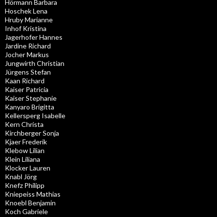
Hörmann Barbara
Hoschek Lena
Hruby Marianne
Inhof Kristina
Jagerhofer Hannes
Jardine Richard
Jocher Markus
Jungwirth Christian
Jürgens Stefan
Kaan Richard
Kaiser Patricia
Kaiser Stephanie
Kanyaro Brigitta
Kellersperg Isabelle
Kern Christa
Kirchberger Sonja
Kjaer Frederik
Klebow Lilian
Klein Liliana
Klocker Lauren
Knabl Jörg
Knefz Philipp
Kniepeiss Mathias
Knoebl Benjamin
Koch Gabriele