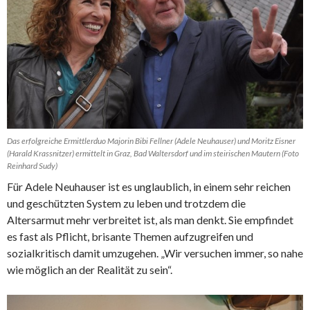
Das erfolgreiche Ermittlerduo Majorin Bibi Fellner (Adele Neuhauser) und Moritz Eisner
(Harald Krassnitzer) ermittelt in Graz, Bad Waltersdorf und im steirischen Mautern (Foto
Reinhard Sudy)
Für Adele Neuhauser ist es unglaublich, in einem sehr reichen
und geschützten System zu leben und trotzdem die
Altersarmut mehr verbreitet ist, als man denkt. Sie empfindet
es fast als Pflicht, brisante Themen aufzugreifen und
sozialkritisch damit umzugehen. „Wir versuchen immer, so nahe
wie möglich an der Realität zu sein“.