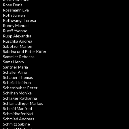
Rose Doris
Rossmann Eva
Roth Jürgen
Rothwangl Teresa
Rubey Manuel
Rueff Yvonne
Rupp Alexandra
Ruschka Andrea
Sabetzer Marlen
Sabrina und Peter Köfer
Sammler Rebecca
Sams Henry
Santner Maria
Schaller Alina
Schauer Thomas
Scheikl Heidrun
Schernhuber Peter
Schilhan Monika
Schlager Katharina
Schlamadinger Markus
Schmid Manfred
Schmidhofer Nici
Schmied Andreas
Schmitz Sabine