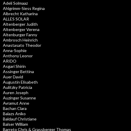
Adeli Solmaaz
Ahlgrimm-Siess Regina
Albrecht Katharina
ALLES SOLAR
Altenberger Judith
Altenberger Verena
Altenburger Fanny
Ambrosch Heinrich
Anastasato Theodor
Anna-Sophie
Anthony Leonor
ARIDO
Asgari Shirin
Assinger Bettina
Auer David
Augustin Elisabeth
Aulitzky Patricia
Auren Joseph
Auzinger Susanne
Avramut Anne
Bachan Clara
Balazs Aniko
Baldauf Christiane
Balser William
Barreto Chris & Grassberger Thomas