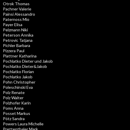
Otrok Thomas
Pachner Valerie
Painsi Alessandro
Paternoss Mio
Payer Elisa
Pelzmann Niki
Peterson Annika
Petrovic Tatjana
Pichler Barbara
Pizzera Paul
Plattner Katharina
Pochlatko Dieter und Jakob
Pochlatko Dieter&Jakob
Pochlatko Florian
Pochlatko Jakob
Pohn Christopher
Poleschinski Eva
Polz Renate
Polz Walter
Polzhofer Karin
Poms Anna
Posset Markus
Pötz Sandra
Powers Laura Michelle
Prettenthaler Mark