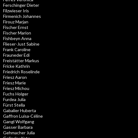
Ferschinger Dieter
Filzwieser Iris
Firmenich Johannes
Firouz Marjan
Fischer Ernst
Fischer Marion
Fishbeyn Anna
Flieser-Just Sabine
Frank Caroline
Frauneder Edi
Freistätter Markus
Fricke Kathrin
Friedrich Roselinde
Friesz Aaron
Friesz Marie
Friesz Michou
Fuchs Holger
Furdea Julia
Fürst Stella
Gabalier Huberta
Gaffron Luisa-Céline
Gangl Wolfgang
Gasser Barbara
Gehmacher Julia