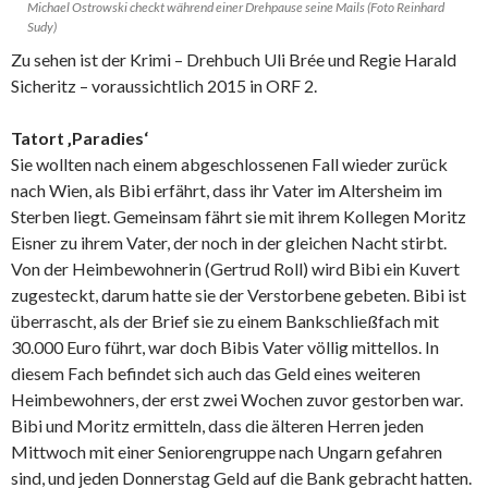
Michael Ostrowski checkt während einer Drehpause seine Mails (Foto Reinhard
Sudy)
Zu sehen ist der Krimi – Drehbuch Uli Brée und Regie Harald
Sicheritz – voraussichtlich 2015 in ORF 2.
Tatort ‚Paradies‘
Sie wollten nach einem abgeschlossenen Fall wieder zurück
nach Wien, als Bibi erfährt, dass ihr Vater im Altersheim im
Sterben liegt. Gemeinsam fährt sie mit ihrem Kollegen Moritz
Eisner zu ihrem Vater, der noch in der gleichen Nacht stirbt.
Von der Heimbewohnerin (Gertrud Roll) wird Bibi ein Kuvert
zugesteckt, darum hatte sie der Verstorbene gebeten. Bibi ist
überrascht, als der Brief sie zu einem Bankschließfach mit
30.000 Euro führt, war doch Bibis Vater völlig mittellos. In
diesem Fach befindet sich auch das Geld eines weiteren
Heimbewohners, der erst zwei Wochen zuvor gestorben war.
Bibi und Moritz ermitteln, dass die älteren Herren jeden
Mittwoch mit einer Seniorengruppe nach Ungarn gefahren
sind, und jeden Donnerstag Geld auf die Bank gebracht hatten.