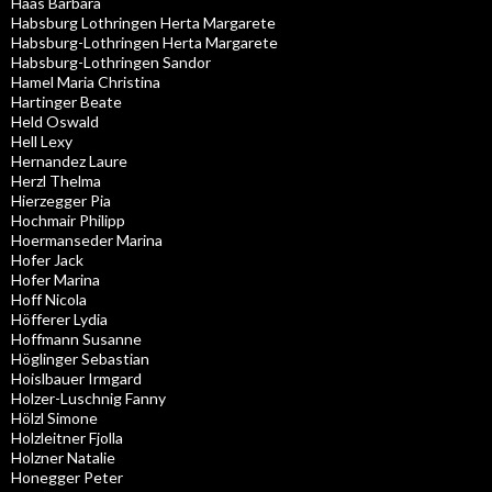
Haas Barbara
Habsburg Lothringen Herta Margarete
Habsburg-Lothringen Herta Margarete
Habsburg-Lothringen Sandor
Hamel Maria Christina
Hartinger Beate
Held Oswald
Hell Lexy
Hernandez Laure
Herzl Thelma
Hierzegger Pia
Hochmair Philipp
Hoermanseder Marina
Hofer Jack
Hofer Marina
Hoff Nicola
Höfferer Lydia
Hoffmann Susanne
Höglinger Sebastian
Hoislbauer Irmgard
Holzer-Luschnig Fanny
Hölzl Simone
Holzleitner Fjolla
Holzner Natalie
Honegger Peter