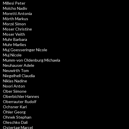
Millesi Peter
Molcho Nadiv
Moretti Antonia
Mörth Markus
Morzé Simon
Moser Christine
Moser Veith
Muhr Barbara
Muhr Marlies
Muj Goesseringer Nicole
Muj Nicole
Mumm-von Oldenburg Michaela
Neuhauser Adele
Neuwirth Tom
Niegelhell Claudia
Niklas Nadine
Noori Anton
Ober Simone
Oberbichler Hannes
Oberrauter Rudolf
Ochsner Kari
Öhler Georg
Ohnek Stephan
Oleschko Dali
Ostertag Marcel