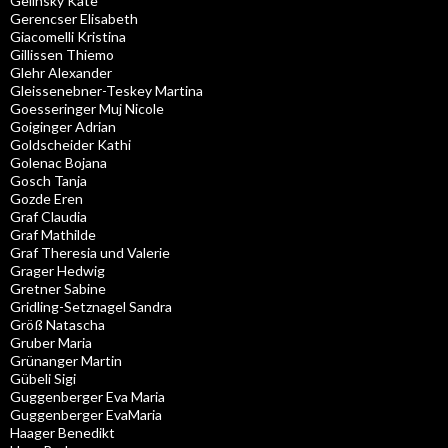
Gelinsky Kate
Gerencser Elisabeth
Giacomelli Kristina
Gillissen Thiemo
Glehr Alexander
Gleissenebner-Teskey Martina
Goesseringer Muj Nicole
Goiginger Adrian
Goldscheider Kathi
Golenac Bojana
Gosch Tanja
Gozde Eren
Graf Claudia
Graf Mathilde
Graf Theresia und Valerie
Grager Hedwig
Gretner Sabine
Gridling-Setznagel Sandra
Größ Natascha
Gruber Maria
Grünanger Martin
Gübeli Sigi
Guggenberger Eva Maria
Guggenberger EvaMaria
Haager Benedikt