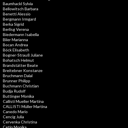
Baumhackl Sylvia
Bellowitsch Barbara
Benetti Alessio
Bergmann Irmgard
Berka Sigrid
Berlisg Verena
Biedermann Isabella
Blier Marianna
Bocan Andrea
Böck Elisabeth
Bogner-Strauß Juliane
Bohatsch Helmut
Brandstätter Beate
Breitebner Konstanze
Bruchmann Dalal
Brunner Philipp
Buchmann Christian
Budja Rudolf
Buttinger Monika
Callisti Mueller Martina
CALLISTI Müller Martina
Canedo Mario
Cencig Julia
Cervenka Christina
Cetin Monika