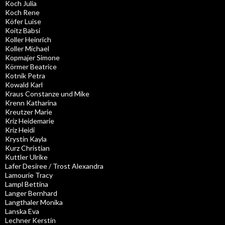
Koch Julia
Koch Rene
Köfer Luise
Koitz Babsi
Koller Heinrich
Koller Michael
Kopmajer Simone
Körmer Beatrice
Kotnik Petra
Kowald Karl
Kraus Constanze und Mike
Krenn Katharina
Kreutzer Marie
Kriz Heidemarie
Kriz Heidi
Krystin Kayla
Kurz Christian
Kuttler Ulrike
Lafer Desiree / Trost Alexandra
Lamourie Tracy
Lampl Bettina
Langer Bernhard
Langthaler Monika
Lanska Eva
Lechner Kerstin