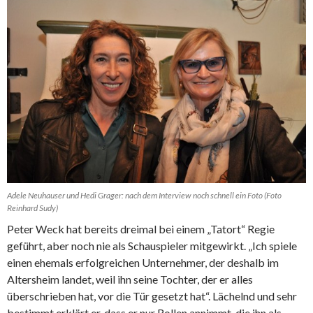
Adele Neuhauser und Hedi Grager: nach dem Interview noch schnell ein Foto (Foto
Reinhard Sudy)
Peter Weck hat bereits dreimal bei einem „Tatort“ Regie
geführt, aber noch nie als Schauspieler mitgewirkt. „Ich spiele
einen ehemals erfolgreichen Unternehmer, der deshalb im
Altersheim landet, weil ihn seine Tochter, der er alles
überschrieben hat, vor die Tür gesetzt hat“. Lächelnd und sehr
bestimmt erklärt er, dass er nur Rollen annimmt, die ihn als