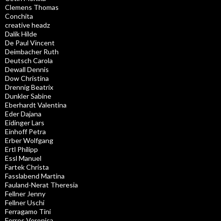
Clemens Thomas
Conchita
creative headz
Dalik Hilde
De Paul Vincent
Deimbacher Ruth
Deutsch Carola
Dewall Dennis
Dow Christina
Drennig Beatrix
Dunkler Sabine
Eberhardt Valentina
Eder Dajana
Eidinger Lars
Einhoff Petra
Erber Wolfgang
Ertl Philipp
Essl Manuel
Fartek Christa
Fasslabend Martina
Fauland-Nerat Theresia
Fellner Jenny
Fellner Uschi
Ferragamo Tini
Ferres Veronica