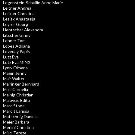
Legenstein-Schullin Anne Marie
Leitner Andrea
Leitner Christina
Lesjak Anastasija
Leyrer Georg
Lientscher Alexandra
Litscher Ginny
Lohner Tom
Lopes Adriana
Loveday Papis
Lutz Eva
Lutz Eva MINX
Lyniv Oksana
Magin Jenny
Mair Walter
Mairinger Bernhard
Malli Cornelia
Malnig Christian
Malovcic Edita
Marc Stone
Marolt Larissa
Matschnig Daniela
Meier Barbara
Merlini Christina
Milici Tereze