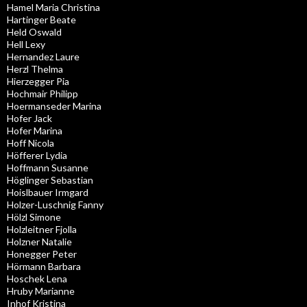
Hamel Maria Christina
Hartinger Beate
Held Oswald
Hell Lexy
Hernandez Laure
Herzl Thelma
Hierzegger Pia
Hochmair Philipp
Hoermanseder Marina
Hofer Jack
Hofer Marina
Hoff Nicola
Höfferer Lydia
Hoffmann Susanne
Höglinger Sebastian
Hoislbauer Irmgard
Holzer-Luschnig Fanny
Hölzl Simone
Holzleitner Fjolla
Holzner Natalie
Honegger Peter
Hörmann Barbara
Hoschek Lena
Hruby Marianne
Inhof Kristina