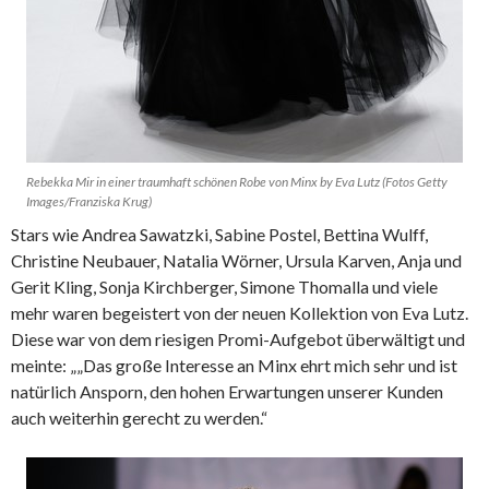
Rebekka Mir in einer traumhaft schönen Robe von Minx by Eva Lutz (Fotos Getty
Images/Franziska Krug)
Stars wie Andrea Sawatzki, Sabine Postel, Bettina Wulff,
Christine Neubauer, Natalia Wörner, Ursula Karven, Anja und
Gerit Kling, Sonja Kirchberger, Simone Thomalla und viele
mehr waren begeistert von der neuen Kollektion von Eva Lutz.
Diese war von dem riesigen Promi-Aufgebot überwältigt und
meinte: „„Das große Interesse an Minx ehrt mich sehr und ist
natürlich Ansporn, den hohen Erwartungen unserer Kunden
auch weiterhin gerecht zu werden.“