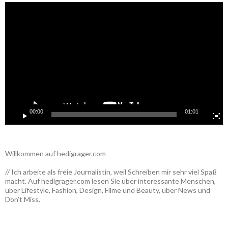
Video-
Player
00:00
01:01
Willkommen auf hedigrager.com
// Ich arbeite als freie Journalistin, weil Schreiben mir sehr viel Spaß
macht. Auf hedigrager.com lesen Sie über interessante Menschen,
über Lifestyle, Fashion, Design, Filme und Beauty, über News und
Don’t Miss.