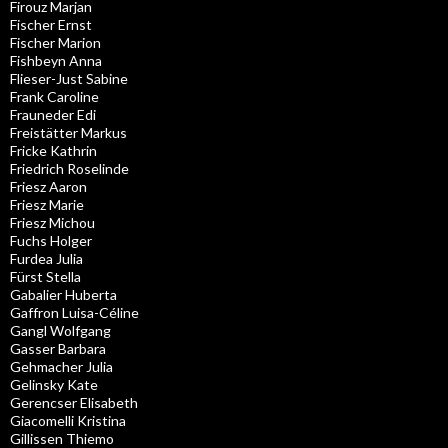
Firouz Marjan
Fischer Ernst
Fischer Marion
Fishbeyn Anna
Flieser-Just Sabine
Frank Caroline
Frauneder Edi
Freistätter Markus
Fricke Kathrin
Friedrich Roselinde
Friesz Aaron
Friesz Marie
Friesz Michou
Fuchs Holger
Furdea Julia
Fürst Stella
Gabalier Huberta
Gaffron Luisa-Céline
Gangl Wolfgang
Gasser Barbara
Gehmacher Julia
Gelinsky Kate
Gerencser Elisabeth
Giacomelli Kristina
Gillissen Thiemo