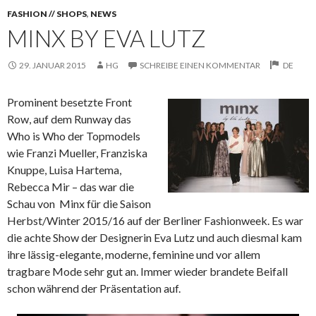
FASHION // SHOPS
,
NEWS
MINX BY EVA LUTZ
29. JANUAR 2015
HG
SCHREIBE EINEN KOMMENTAR
DE
Prominent besetzte Front
Row, auf dem Runway das
Who is Who der Topmodels
wie Franzi Mueller, Franziska
Knuppe, Luisa Hartema,
Rebecca Mir – das war die
Schau von Minx für die Saison
Herbst/Winter 2015/16 auf der Berliner Fashionweek. Es war
die achte Show der Designerin Eva Lutz
und auch diesmal kam
ihre lässig-elegante, moderne, feminine und vor allem
tragbare Mode sehr gut an. Immer wieder brandete Beifall
schon während der Präsentation auf.