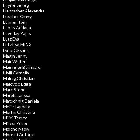
Leyrer Georg
Lientscher Alexandra
Litscher Ginny
Lohner Tom
Lopes Adriana
Loveday Papis
Lutz Eva
Lutz Eva MINX
Lyniv Oksana
Magin Jenny
Mair Walter
Mairinger Bernhard
Malli Cornelia
Malnig Christian
Malovcic Edita
Marc Stone
Marolt Larissa
Matschnig Daniela
Meier Barbara
Merlini Christina
Milici Tereze
Millesi Peter
Molcho Nadiv
Moretti Antonia