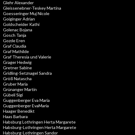
Glehr Alexander
Gleissenebner-Teskey Martina
Goesseringer Muj Nicole
Goiginger Adrian
Goldscheider Kathi
Golenac Bojana
Gosch Tanja
Gozde Eren
Graf Claudia
Graf Mathilde
Graf Theresia und Valerie
Grager Hedwig
Gretner Sabine
Gridling-Setznagel Sandra
Größ Natascha
Gruber Maria
Grünanger Martin
Gübeli Sigi
Guggenberger Eva Maria
Guggenberger EvaMaria
Haager Benedikt
Haas Barbara
Habsburg Lothringen Herta Margarete
Habsburg-Lothringen Herta Margarete
Habsburg-Lothringen Sandor