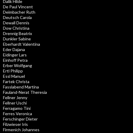
Dalik Hilde
De Paul Vincent
Deimbacher Ruth
Deutsch Carola
Dewall Dennis
Dow Christina
Drennig Beatrix
Dunkler Sabine
Eberhardt Valentina
Eder Dajana
Eidinger Lars
Einhoff Petra
Erber Wolfgang
Ertl Philipp
Essl Manuel
Fartek Christa
Fasslabend Martina
Fauland-Nerat Theresia
Fellner Jenny
Fellner Uschi
Ferragamo Tini
Ferres Veronica
Ferschinger Dieter
Filzwieser Iris
Firmenich Johannes