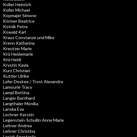
Koller Heinrich
Koller Michael
Kopmajer Simone
Körmer Beatrice
Kotnik Petra
Kowald Karl
Kraus Constanze und Mike
Krenn Katharina
Kreutzer Marie
Kriz Heidemarie
Kriz Heidi
Krystin Kayla
Kurz Christian
Kuttler Ulrike
Lafer Desiree / Trost Alexandra
Lamourie Tracy
Lampl Bettina
Langer Bernhard
Langthaler Monika
Lanska Eva
Lechner Kerstin
Legenstein-Schullin Anne Marie
Leitner Andrea
Leitner Christina
Lesjak Anastasija