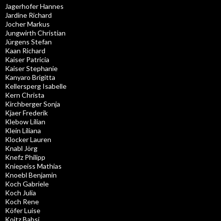
Jagerhofer Hannes
Jardine Richard
Jocher Markus
Jungwirth Christian
Jürgens Stefan
Kaan Richard
Kaiser Patricia
Kaiser Stephanie
Kanyaro Brigitta
Kellersperg Isabelle
Kern Christa
Kirchberger Sonja
Kjaer Frederik
Klebow Lilian
Klein Liliana
Klocker Lauren
Knabl Jörg
Knefz Philipp
Kniepeiss Mathias
Knoebl Benjamin
Koch Gabriele
Koch Julia
Koch Rene
Köfer Luise
Koitz Babsi