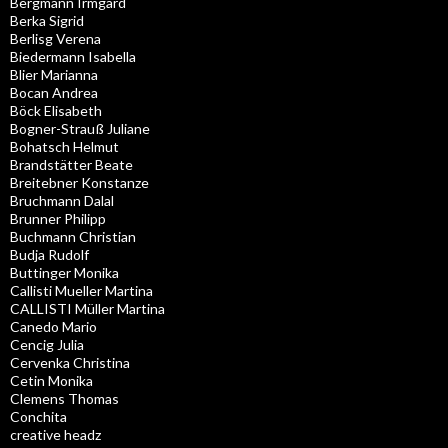
Bergmann Irmgard
Berka Sigrid
Berlisg Verena
Biedermann Isabella
Blier Marianna
Bocan Andrea
Böck Elisabeth
Bogner-Strauß Juliane
Bohatsch Helmut
Brandstätter Beate
Breitebner Konstanze
Bruchmann Dalal
Brunner Philipp
Buchmann Christian
Budja Rudolf
Buttinger Monika
Callisti Mueller Martina
CALLISTI Müller Martina
Canedo Mario
Cencig Julia
Cervenka Christina
Cetin Monika
Clemens Thomas
Conchita
creative headz