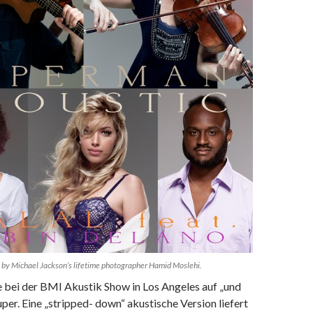
by Micha​el Jackson’s lifetime photographer Hamid Moslehi.
ie bei der BMI Akustik Show in Los Angeles auf „und
uper. Eine „stripped- down“ akustische Version liefert