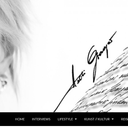
ZUM INHALT SPRINGEN
HOME
INTERVIEWS
LIFESTYLE
KUNST // KULTUR
REIS