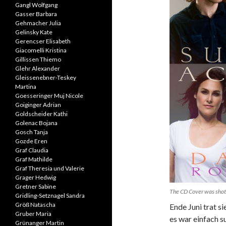
Gangl Wolfgang
Gasser Barbara
Gehmacher Julia
Gelinsky Kate
Gerencser Elisabeth
Giacomelli Kristina
Gillissen Thiemo
Glehr Alexander
Gleissenebner-Teskey
Martina
Goesseringer Muj Nicole
Goiginger Adrian
Goldscheider Kathi
Golenac Bojana
Gosch Tanja
Gozde Eren
Graf Claudia
Graf Mathilde
Graf Theresia und Valerie
Grager Hedwig
Gretner Sabine
The CD Cover was shot 
Gridling-Setznagel Sandra
Größ Natascha
Ende Juni trat s
Gruber Maria
es war einfach s
Grünanger Martin