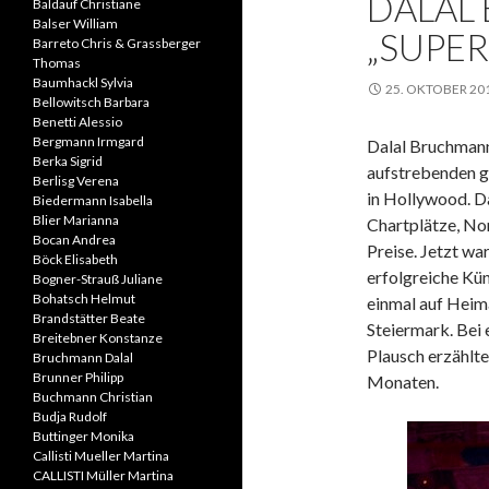
DALAL
Baldauf Christiane
Balser William
„SUPE
Barreto Chris & Grassberger
Thomas
Baumhackl Sylvia
25. OKTOBER 20
Bellowitsch Barbara
Benetti Alessio
Bergmann Irmgard
Dalal Bruchmann 
Berka Sigrid
aufstrebenden g
Berlisg Verena
in Hollywood. D
Biedermann Isabella
Blier Marianna
Chartplätze, No
Bocan Andrea
Preise. Jetzt war
Böck Elisabeth
erfolgreiche Kün
Bogner-Strauß Juliane
Bohatsch Helmut
einmal auf Heim
Brandstätter Beate
Steiermark. Bei
Breitebner Konstanze
Plausch erzählte 
Bruchmann Dalal
Brunner Philipp
Monaten.
Buchmann Christian
Budja Rudolf
Buttinger Monika
Callisti Mueller Martina
CALLISTI Müller Martina