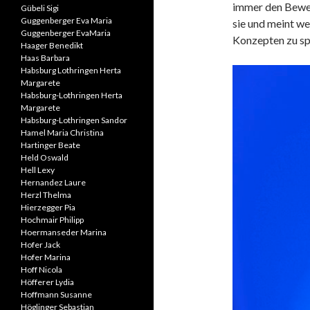
immer den Beweis
Gübeli Sigi
Guggenberger Eva Maria
sie und meint we
Guggenberger EvaMaria
Konzepten zu sp
Haager Benedikt
Haas Barbara
Habsburg Lothringen Herta
Margarete
Habsburg-Lothringen Herta
Margarete
Habsburg-Lothringen Sandor
Hamel Maria Christina
Hartinger Beate
Held Oswald
Hell Lexy
Hernandez Laure
Herzl Thelma
Hierzegger Pia
Hochmair Philipp
Hoermanseder Marina
Hofer Jack
Hofer Marina
Hoff Nicola
Höfferer Lydia
Hoffmann Susanne
Höglinger Sebastian