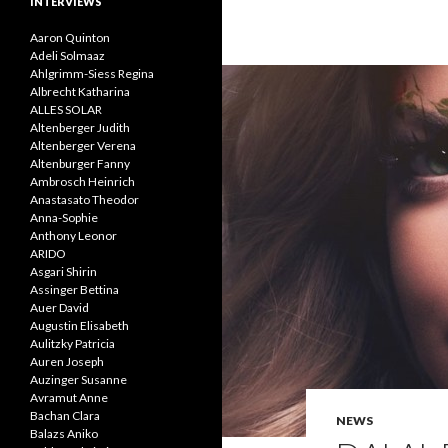
INTERVIEWS
Aaron Quinton
Adeli Solmaaz
Ahlgrimm-Siess Regina
Albrecht Katharina
ALLES SOLAR
Altenberger Judith
Altenberger Verena
Altenburger Fanny
Ambrosch Heinrich
Anastasato Theodor
Anna-Sophie
Anthony Leonor
ARIDO
Asgari Shirin
Assinger Bettina
Auer David
Augustin Elisabeth
Aulitzky Patricia
Auren Joseph
Auzinger Susanne
Avramut Anne
Bachan Clara
NEWS
Balazs Aniko