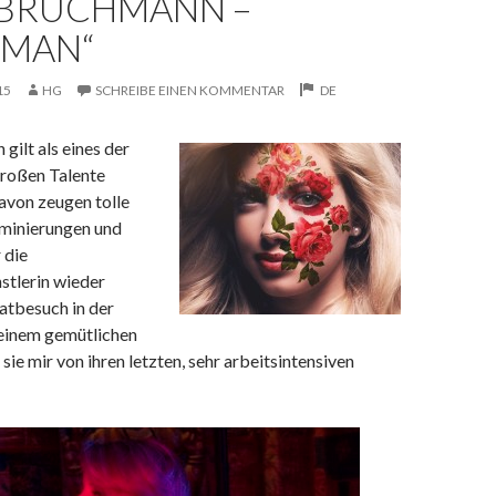
 BRUCHMANN –
RMAN“
15
HG
SCHREIBE EINEN KOMMENTAR
DE
gilt als eines der
roßen Talente
avon zeugen tolle
minierungen und
 die
stlerin
wieder
atbesuch in der
 einem gemütlichen
sie mir von ihren letzten, sehr arbeitsintensiven