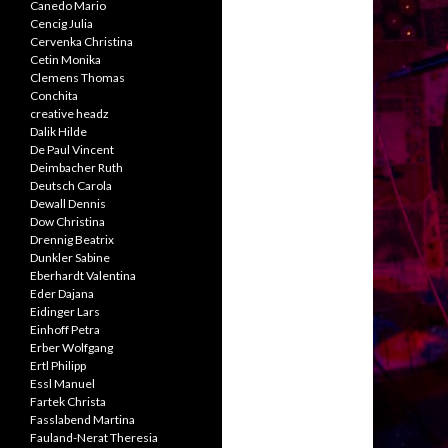
Canedo Mario
Cencig Julia
Cervenka Christina
Cetin Monika
Clemens Thomas
Conchita
creative headz
Dalik Hilde
De Paul Vincent
Deimbacher Ruth
Deutsch Carola
Dewall Dennis
Dow Christina
Drennig Beatrix
Dunkler Sabine
Eberhardt Valentina
Eder Dajana
Eidinger Lars
Einhoff Petra
Erber Wolfgang
Ertl Philipp
Essl Manuel
Fartek Christa
Fasslabend Martina
Fauland-Nerat Theresia