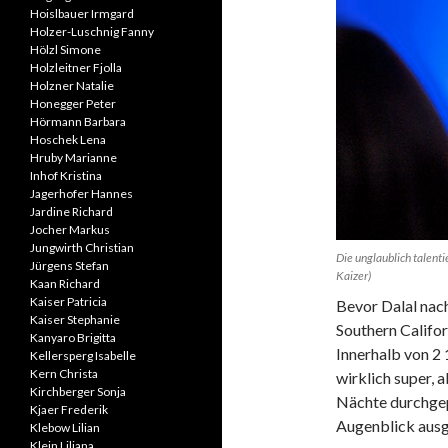
Hoislbauer Irmgard
Holzer-Luschnig Fanny
Hölzl Simone
Holzleitner Fjolla
Holzner Natalie
Honegger Peter
Hörmann Barbara
Hoschek Lena
Hruby Marianne
Inhof Kristina
Jagerhofer Hannes
Jardine Richard
Jocher Markus
Jungwirth Christian
Die unglaublich talenti
Jürgens Stefan
Kaizer)
Kaan Richard
Kaiser Patricia
Bevor Dalal nac
Kaiser Stephanie
Southern Califor
Kanyaro Brigitta
Innerhalb von 2
Kellersperg Isabelle
Kern Christa
wirklich super, 
Kirchberger Sonja
Nächte durchgep
Kjaer Frederik
Augenblick ausg
Klebow Lilian
Klein Liliana