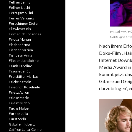
Fellner Jenny
Fellner Uschi
Ferragamo Tini
Ferres Veronica
Ferschinger Dieter
Filzwieser Iris
Im Juni trat Da
Firmenich Johannes
Gold Eagle Ent
Firouz Marjan
Fischer Ernst
Nach ihrem Erfol
Fischer Marion
Doku-Film „Hair
Fishbeyn Anna
(Internet Downl
Flieser-Just Sabine
Frank Caroline
Media Award in 
Frauneder Edi
kommt jetzt das 
Freistätter Markus
Gitarre und Geig
Fricke Kathrin
Friedrich Roselinde
darzubringen“, er
Friesz Aaron
Friesz Marie
Friesz Michou
Fuchs Holger
Furdea Julia
Fürst Stella
Gabalier Huberta
Gaffron Luisa-Céline