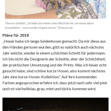
Theresa Schöffel: „Ich habe fast immer einen Block bei mir, um meine Ideen
festzuhalten – sonst werde ich ganz nervös.“ (Foto privat)
Pläne für 2018
„Heuer habe ich lange Seidenhosen gemacht. Da mir diese aus
den Händen gerissen wurden, gibt es natürlich auch nächstes
Jahr welche, wieder in einem schlichten Schnitt für jedermann.
Ich bin nicht die Designerin der Schnitte, eher der Schlichtheit,
der praktischen Umsetzung und der Prints. Was ich heuer echt
gesucht habe, sind schöne kurze Hosen, also kommt nächstes
Jahr eine kurze Hosen-Kollektion.“ Auf ihre kommenden
Farben angesprochen erfahre ich, dass jetzt nach sehr viel pink
und rot viel hellblau, grau, mint und türkis kommen wird.