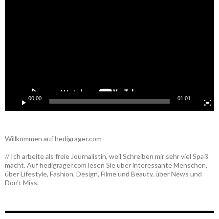
Player
00:00
01:01
Willkommen auf hedigrager.com
// Ich arbeite als freie Journalistin, weil Schreiben mir sehr viel Spaß
macht. Auf hedigrager.com lesen Sie über interessante Menschen,
über Lifestyle, Fashion, Design, Filme und Beauty, über News und
Don’t Miss.