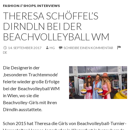
FASHION // SHOPS
,
INTERVIEWS
THERESA SCHÖFFEL’S
DIRNDLN BEI DER
BEACHVOLLEYBALL WM
14. SEPTEMBER 2017
HG
SCHREIBE EINEN KOMMENTAR
DE
Die Designerin der
‚besonderen Trachtenmode‘
feierte wieder große Erfolge
bei der Beachvolleyball WM
in Wien, wo sie die
Beachvolley-Girls mit ihren
Dirndln ausstattete.
Schon 2015 hat Theresa die Girls von Beachvolleyball-Turnier-