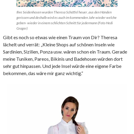
Ihre Seidenhosen wurden Theresa Schöffel heuer ‚aus den Händen
gerissen und deshalb wird es auch im kommenden Jahr wieder welche
geben- wieder in einem schlichten Schnitt für jedermann (Foto Hedi
Grager)
Gibt es noch so etwas wie einen Traum von Dir? Theresa
lächelt und verrät: „Kleine Shops auf schönen Inseln wie
Sardinien, Sizilien, Ponza usw. wären schon ein Traum. Gerade
meine Tuniken, Pareos, Bikinis und Badehosen würden dort
sehr gut hinpassen. Und jede Insel würde eine eigene Farbe
bekommen, das wäre mir ganz wichtig.“