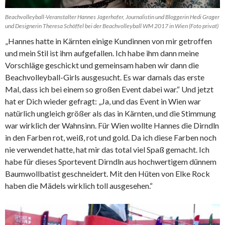
Beachvolleyball-Veranstalter Hannes Jagerhofer, Journalistin und Bloggerin Hedi Grager
und Designerin Theresa Schöffel bei der Beachvolleyball WM 2017 in Wien (Foto privat)
„Hannes hatte in Kärnten einige Kundinnen von mir getroffen
und mein Stil ist ihm aufgefallen. Ich habe ihm dann meine
Vorschläge geschickt und gemeinsam haben wir dann die
Beachvolleyball-Girls ausgesucht. Es war damals das erste
Mal, dass ich bei einem so großen Event dabei war.“ Und jetzt
hat er Dich wieder gefragt: „Ja, und das Event in Wien war
natürlich ungleich größer als das in Kärnten, und die Stimmung
war wirklich der Wahnsinn. Für Wien wollte Hannes die Dirndln
in den Farben rot, weiß, rot und gold. Da ich diese Farben noch
nie verwendet hatte, hat mir das total viel Spaß gemacht. Ich
habe für dieses Sportevent Dirndln aus hochwertigem dünnem
Baumwollbatist geschneidert. Mit den Hüten von Elke Rock
haben die Mädels wirklich toll ausgesehen.“