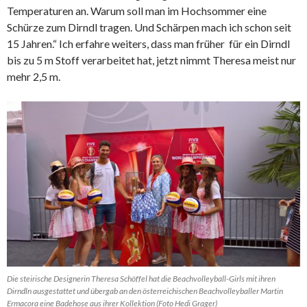
Temperaturen an. Warum soll man im Hochsommer eine
Schürze zum Dirndl tragen. Und Schärpen mach ich schon seit
15 Jahren.“ Ich erfahre weiters, dass man früher für ein Dirndl
bis zu 5 m Stoff verarbeitet hat, jetzt nimmt Theresa meist nur
mehr 2,5 m.
Die steirische Designerin Theresa Schöffel hat die Beachvolleyball-Girls mit ihren
Dirndln ausgestattet und übergab an den österreichischen Beachvolleyballer Martin
Ermacora eine Badehose aus ihrer Kollektion (Foto Hedi Grager)