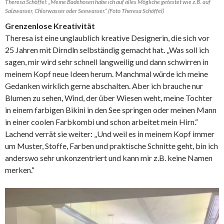
Theresa Schöffel: „Meine Badehosen habe ich auf alles Mögliche getestet wie z.B. auf
Salzwasser, Chlorwasser oder Seewasser.“ (Foto Theresa Schöffel)
Grenzenlose Kreativität
Theresa ist eine unglaublich kreative Designerin, die sich vor
25 Jahren mit Dirndln selbständig gemacht hat. „Was soll ich
sagen, mir wird sehr schnell langweilig und dann schwirren in
meinem Kopf neue Ideen herum. Manchmal würde ich meine
Gedanken wirklich gerne abschalten. Aber ich brauche nur
Blumen zu sehen, Wind, der über Wiesen weht, meine Tochter
in einem farbigen Bikini in den See springen oder meinen Mann
in einer coolen Farbkombi und schon arbeitet mein Hirn.“
Lachend verrät sie weiter: „Und weil es in meinem Kopf immer
um Muster, Stoffe, Farben und praktische Schnitte geht, bin ich
anderswo sehr unkonzentriert und kann mir z.B. keine Namen
merken.“