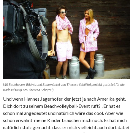
Mit Badehosen, Bikinis und Bademäntel von Theresa Schöffel perfekt gerüstet für die
Badesaison (Foto Theresa Schöffel)
Und wenn Hannes Jagerhofer, der jetzt ja nach Amerika geht,
Dich dort zu seinem Beachvolleyball-Event ruft? „Er hat es
schon mal angedeutet und natürlich wäre das cool. Aber wie
schon erwähnt, meine Kinder brauchen mich noch. Es hat mich
natürlich stolz gemacht, dass er mich vielleicht auch dort dabei