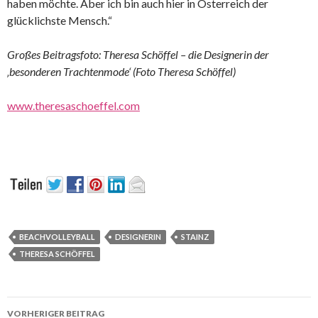
haben möchte. Aber ich bin auch hier in Österreich der
glücklichste Mensch.“
Großes Beitragsfoto: Theresa Schöffel – die Designerin der
‚besonderen Trachtenmode‘ (Foto Theresa Schöffel)
www.theresaschoeffel.com
BEACHVOLLEYBALL
DESIGNERIN
STAINZ
THERESA SCHÖFFEL
Beitrags-
VORHERIGER BEITRAG