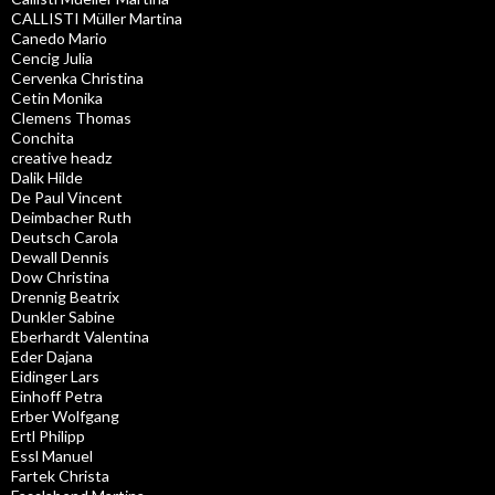
CALLISTI Müller Martina
Canedo Mario
Cencig Julia
Cervenka Christina
Cetin Monika
Clemens Thomas
Conchita
creative headz
Dalik Hilde
De Paul Vincent
Deimbacher Ruth
Deutsch Carola
Dewall Dennis
Dow Christina
Drennig Beatrix
Dunkler Sabine
Eberhardt Valentina
Eder Dajana
Eidinger Lars
Einhoff Petra
Erber Wolfgang
Ertl Philipp
Essl Manuel
Fartek Christa