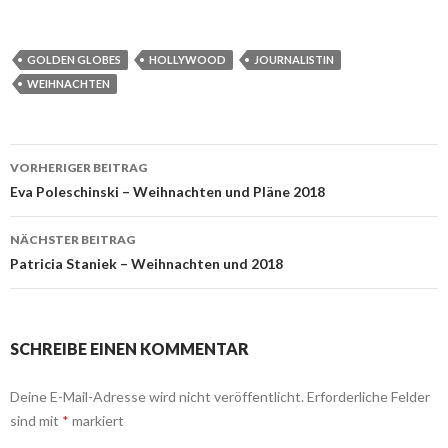
GOLDEN GLOBES
HOLLYWOOD
JOURNALISTIN
WEIHNACHTEN
Beitrags-
VORHERIGER BEITRAG
Navigation
Eva Poleschinski – Weihnachten und Pläne 2018
NÄCHSTER BEITRAG
Patricia Staniek – Weihnachten und 2018
SCHREIBE EINEN KOMMENTAR
Deine E-Mail-Adresse wird nicht veröffentlicht.
Erforderliche Felder
sind mit
*
markiert