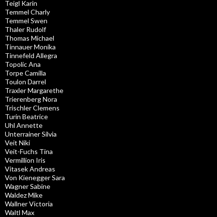
Teigl Karin
Temmel Charly
Temmel Swen
Thaler Rudolf
Thomas Michael
Tinnauer Monika
Tinnefeld Allegra
Topolic Ana
Torpe Camilla
Toulon Darrel
Traxler Margarethe
Trierenberg Nora
Trischler Clemens
Turin Beatrice
Uhl Annette
Unterrainer Silvia
Veit Niki
Veit-Fuchs Tina
Vermillion Iris
Vitasek Andreas
Von Kienegger Sara
Wagner Sabine
Waldez Mike
Wallner Victoria
Waltl Max