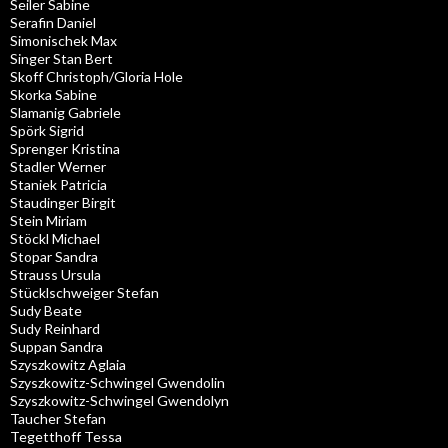
Seiler Sabine
Serafin Daniel
Simonischek Max
Singer Stan Bert
Skoff Christoph/Gloria Hole
Skorka Sabine
Slamanig Gabriele
Spörk Sigrid
Sprenger Kristina
Stadler Werner
Staniek Patricia
Staudinger Birgit
Stein Miriam
Stöckl Michael
Stopar Sandra
Strauss Ursula
Stücklschweiger Stefan
Sudy Beate
Sudy Reinhard
Suppan Sandra
Szyszkowitz Aglaia
Szyszkowitz-Schwingel Gwendolin
Szyszkowitz-Schwingel Gwendolyn
Taucher Stefan
Tegetthoff Tessa