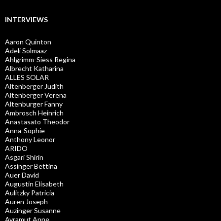
INTERVIEWS
Aaron Quinton
Adeli Solmaaz
Ahlgrimm-Siess Regina
Albrecht Katharina
ALLES SOLAR
Altenberger Judith
Altenberger Verena
Altenburger Fanny
Ambrosch Heinrich
Anastasato Theodor
Anna-Sophie
Anthony Leonor
ARIDO
Asgari Shirin
Assinger Bettina
Auer David
Augustin Elisabeth
Aulitzky Patricia
Auren Joseph
Auzinger Susanne
Avramut Anne