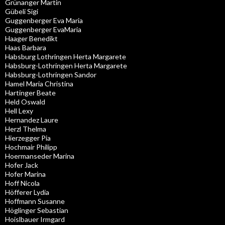
Grünanger Martin
Gübeli Sigi
Guggenberger Eva Maria
Guggenberger EvaMaria
Haager Benedikt
Haas Barbara
Habsburg Lothringen Herta Margarete
Habsburg-Lothringen Herta Margarete
Habsburg-Lothringen Sandor
Hamel Maria Christina
Hartinger Beate
Held Oswald
Hell Lexy
Hernandez Laure
Herzl Thelma
Hierzegger Pia
Hochmair Philipp
Hoermanseder Marina
Hofer Jack
Hofer Marina
Hoff Nicola
Höfferer Lydia
Hoffmann Susanne
Höglinger Sebastian
Hoislbauer Irmgard