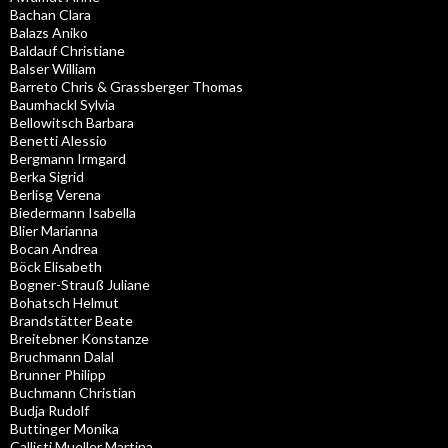
Bachan Clara
Balazs Aniko
Baldauf Christiane
Balser William
Barreto Chris & Grassberger Thomas
Baumhackl Sylvia
Bellowitsch Barbara
Benetti Alessio
Bergmann Irmgard
Berka Sigrid
Berlisg Verena
Biedermann Isabella
Blier Marianna
Bocan Andrea
Böck Elisabeth
Bogner-Strauß Juliane
Bohatsch Helmut
Brandstätter Beate
Breitebner Konstanze
Bruchmann Dalal
Brunner Philipp
Buchmann Christian
Budja Rudolf
Buttinger Monika
Callisti Mueller Martina