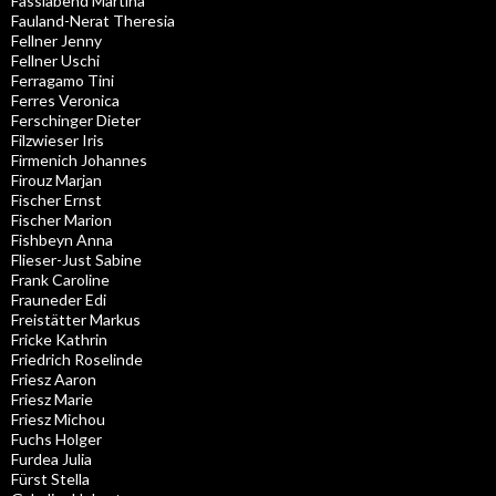
Fasslabend Martina
Fauland-Nerat Theresia
Fellner Jenny
Fellner Uschi
Ferragamo Tini
Ferres Veronica
Ferschinger Dieter
Filzwieser Iris
Firmenich Johannes
Firouz Marjan
Fischer Ernst
Fischer Marion
Fishbeyn Anna
Flieser-Just Sabine
Frank Caroline
Frauneder Edi
Freistätter Markus
Fricke Kathrin
Friedrich Roselinde
Friesz Aaron
Friesz Marie
Friesz Michou
Fuchs Holger
Furdea Julia
Fürst Stella