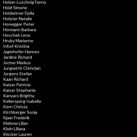
Holzer-Luschnig Fanny
Hölzl Simone
Holzleitner Fjolla
Holzner Natalie
Honegger Peter
Hörmann Barbara
Hoschek Lena
Hruby Marianne
Inhof Kristina
Jagerhofer Hannes
Jardine Richard
Jocher Markus
Jungwirth Christian
Jürgens Stefan
Kaan Richard
Kaiser Patricia
Kaiser Stephanie
Kanyaro Brigitta
Kellersperg Isabelle
Kern Christa
Kirchberger Sonja
Kjaer Frederik
Klebow Lilian
Klein Liliana
Klocker Lauren