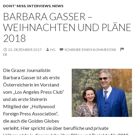
DONT' MISS
,
INTERVIEWS
,
NEWS
BARBARA GASSER –
WEIHNACHTEN UND PLÄNE
2018
22. DEZEMBER 2017
HG
SCHREIBE EINEN KOMMENTAR
DE
Die Grazer Journalistin
Barbara Gasser ist als erste
Österreicherin im Vorstand
vom „Los Angeles Press Club“
und als erste Steirerin
Mitglied der „Hollywood
Foreign Press Association“,
die auch die
Golden Globes
verleiht. Hier spricht sie über berufliche und private