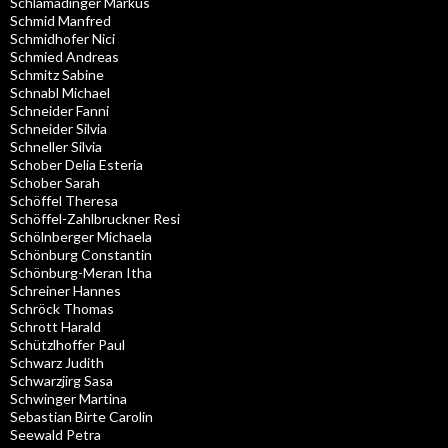
Schlamadinger Markus
Schmid Manfred
Schmidhofer Nici
Schmied Andreas
Schmitz Sabine
Schnabl Michael
Schneider Fanni
Schneider Silvia
Schneller Silvia
Schober Delia Esteria
Schober Sarah
Schöffel Theresa
Schöffel-Zahlbruckner Resi
Schölnberger Michaela
Schönburg Constantin
Schönburg-Meran Itha
Schreiner Hannes
Schröck Thomas
Schrott Harald
Schützlhoffer Paul
Schwarz Judith
Schwarzjirg Sasa
Schwinger Martina
Sebastian Birte Carolin
Seewald Petra