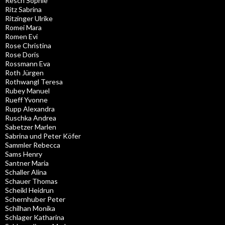
Resch Sophie
Ritz Sabrina
Ritzinger Ulrike
Romei Mara
Romen Evi
Rose Christina
Rose Doris
Rossmann Eva
Roth Jürgen
Rothwangl Teresa
Rubey Manuel
Rueff Yvonne
Rupp Alexandra
Ruschka Andrea
Sabetzer Marlen
Sabrina und Peter Köfer
Sammler Rebecca
Sams Henry
Santner Maria
Schaller Alina
Schauer Thomas
Scheikl Heidrun
Schernhuber Peter
Schilhan Monika
Schlager Katharina