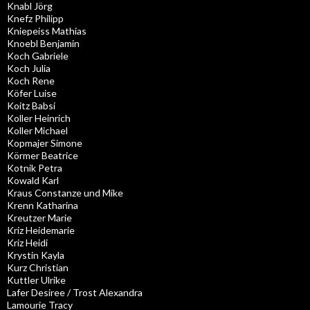
Knabl Jörg
Knefz Philipp
Kniepeiss Mathias
Knoebl Benjamin
Koch Gabriele
Koch Julia
Koch Rene
Köfer Luise
Koitz Babsi
Koller Heinrich
Koller Michael
Kopmajer Simone
Körmer Beatrice
Kotnik Petra
Kowald Karl
Kraus Constanze und Mike
Krenn Katharina
Kreutzer Marie
Kriz Heidemarie
Kriz Heidi
Krystin Kayla
Kurz Christian
Kuttler Ulrike
Lafer Desiree / Trost Alexandra
Lamourie Tracy