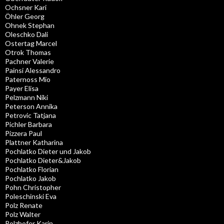
Ochsner Kari
Öhler Georg
Ohnek Stephan
Oleschko Dali
Ostertag Marcel
Otrok Thomas
Pachner Valerie
Painsi Alessandro
Paternoss Mio
Payer Elisa
Pelzmann Niki
Peterson Annika
Petrovic Tatjana
Pichler Barbara
Pizzera Paul
Plattner Katharina
Pochlatko Dieter und Jakob
Pochlatko Dieter&Jakob
Pochlatko Florian
Pochlatko Jakob
Pohn Christopher
Poleschinski Eva
Polz Renate
Polz Walter
Polzhofer Karin