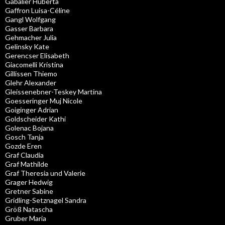
Gabalier Huberta
Gaffron Luisa-Céline
Gangl Wolfgang
Gasser Barbara
Gehmacher Julia
Gelinsky Kate
Gerencser Elisabeth
Giacomelli Kristina
Gillissen Thiemo
Glehr Alexander
Gleissenebner-Teskey Martina
Goesseringer Muj Nicole
Goiginger Adrian
Goldscheider Kathi
Golenac Bojana
Gosch Tanja
Gozde Eren
Graf Claudia
Graf Mathilde
Graf Theresia und Valerie
Grager Hedwig
Gretner Sabine
Gridling-Setznagel Sandra
Größ Natascha
Gruber Maria