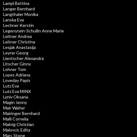
Lampl Bettina
Langer Bernhard
Langthaler Monika
Lanska Eva
Lechner Kerstin
Legenstein-Schullin Anne Marie
Leitner Andrea
Leitner Christina
Lesjak Anastasija
Leyrer Georg
Lientscher Alexandra
Litscher Ginny
Lohner Tom
Lopes Adriana
Loveday Papis
Lutz Eva
Lutz Eva MINX
Lyniv Oksana
Magin Jenny
Mair Walter
Mairinger Bernhard
Malli Cornelia
Malnig Christian
Malovcic Edita
Marc Stone