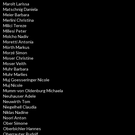
Marolt Larissa
Matschnig Daniela
Meier Barbara
Merlini Christina
Milici Tereze
Millesi Peter
Molcho Nadiv
Moretti Antonia
Mörth Markus
Morzé Simon
Moser Christine
Moser Veith
Muhr Barbara
Muhr Marlies
Muj Goesseringer Nicole
Muj Nicole
Mumm-von Oldenburg Michaela
Neuhauser Adele
Neuwirth Tom
Niegelhell Claudia
Niklas Nadine
Noori Anton
Ober Simone
Oberbichler Hannes
Oberrauter Rudolf