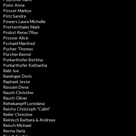
Poms Anna
Posset Markus
Pötz Sandra
Powers Laura Michelle
Prettenthaler Mark
Probst Rene/7Ray
Prosser Alice
Pschaid Manfred
Pucher Thomas
Pürcher Bernd
Purkarthofer Bettina
Purkarthofer Katharina
Rabl Joe
Raminger Doris
Raphael Jesse
Rassam Dena
Rauch Christine
Rauch Oliver
Rehekampff Loredana
Reicho Christoph "Calim"
Reiler Christine
Reinisch Barbara & Andreas
Reisch Michael
Renna Ilaria