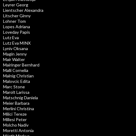
Leyrer Georg
Lientscher Alexandra
Litscher Ginny
Lohner Tom
Lopes Adriana
Loveday Papis
Lutz Eva
Lutz Eva MINX
Lyniv Oksana
Magin Jenny
Mair Walter
Mairinger Bernhard
Malli Cornelia
Malnig Christian
Malovcic Edita
Marc Stone
Marolt Larissa
Matschnig Daniela
Meier Barbara
Merlini Christina
Milici Tereze
Millesi Peter
Molcho Nadiv
Moretti Antonia
Mörth Markus