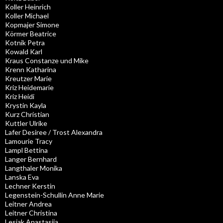
Koller Heinrich
Koller Michael
Kopmajer Simone
Körmer Beatrice
Kotnik Petra
Kowald Karl
Kraus Constanze und Mike
Krenn Katharina
Kreutzer Marie
Kriz Heidemarie
Kriz Heidi
Krystin Kayla
Kurz Christian
Kuttler Ulrike
Lafer Desiree / Trost Alexandra
Lamourie Tracy
Lampl Bettina
Langer Bernhard
Langthaler Monika
Lanska Eva
Lechner Kerstin
Legenstein-Schullin Anne Marie
Leitner Andrea
Leitner Christina
Lesjak Anastasija