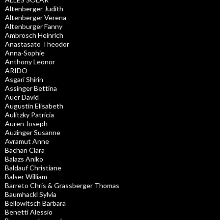
Altenberger Judith
Altenberger Verena
Altenburger Fanny
Ambrosch Heinrich
Anastasato Theodor
Anna-Sophie
Anthony Leonor
ARIDO
Asgari Shirin
Assinger Bettina
Auer David
Augustin Elisabeth
Aulitzky Patricia
Auren Joseph
Auzinger Susanne
Avramut Anne
Bachan Clara
Balazs Aniko
Baldauf Christiane
Balser William
Barreto Chris & Grassberger Thomas
Baumhackl Sylvia
Bellowitsch Barbara
Benetti Alessio