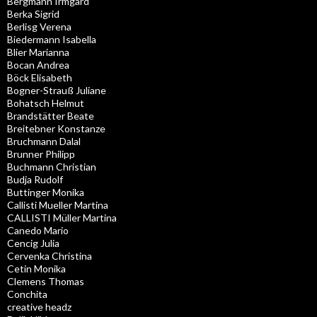
Bergmann Irmgard
Berka Sigrid
Berlisg Verena
Biedermann Isabella
Blier Marianna
Bocan Andrea
Böck Elisabeth
Bogner-Strauß Juliane
Bohatsch Helmut
Brandstätter Beate
Breitebner Konstanze
Bruchmann Dalal
Brunner Philipp
Buchmann Christian
Budja Rudolf
Buttinger Monika
Callisti Mueller Martina
CALLISTI Müller Martina
Canedo Mario
Cencig Julia
Cervenka Christina
Cetin Monika
Clemens Thomas
Conchita
creative headz