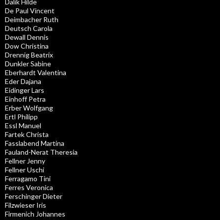
Dalik Hilde
De Paul Vincent
Deimbacher Ruth
Deutsch Carola
Dewall Dennis
Dow Christina
Drennig Beatrix
Dunkler Sabine
Eberhardt Valentina
Eder Dajana
Eidinger Lars
Einhoff Petra
Erber Wolfgang
Ertl Philipp
Essl Manuel
Fartek Christa
Fasslabend Martina
Fauland-Nerat Theresia
Fellner Jenny
Fellner Uschi
Ferragamo Tini
Ferres Veronica
Ferschinger Dieter
Filzwieser Iris
Firmenich Johannes