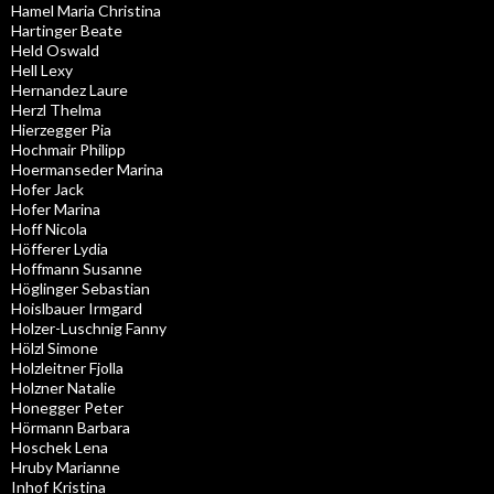
Hamel Maria Christina
Hartinger Beate
Held Oswald
Hell Lexy
Hernandez Laure
Herzl Thelma
Hierzegger Pia
Hochmair Philipp
Hoermanseder Marina
Hofer Jack
Hofer Marina
Hoff Nicola
Höfferer Lydia
Hoffmann Susanne
Höglinger Sebastian
Hoislbauer Irmgard
Holzer-Luschnig Fanny
Hölzl Simone
Holzleitner Fjolla
Holzner Natalie
Honegger Peter
Hörmann Barbara
Hoschek Lena
Hruby Marianne
Inhof Kristina