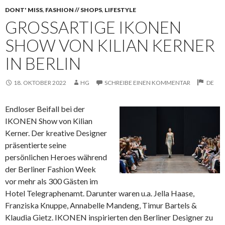
DONT' MISS
,
FASHION // SHOPS
,
LIFESTYLE
GROSSARTIGE IKONEN S
HOW VON KILIAN KERNER I
N BERLIN
18. OKTOBER 2022
HG
SCHREIBE EINEN KOMMENTAR
DE
Endloser Beifall bei der
IKONEN Show von Kilian
Kerner. Der kreative Designer
präsentierte seine
persönlichen Heroes während
der Berliner Fashion Week
vor
mehr als 300 Gästen im
Hotel Telegraphenamt. Darunter waren u.a. Jella Haase,
Franziska Knuppe, Annabelle Mandeng, Timur Bartels &
Klaudia Gietz. IKONEN inspirierten den Berliner Designer zu