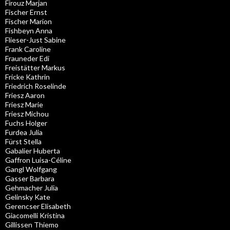
Firouz Marjan
Fischer Ernst
Fischer Marion
Fishbeyn Anna
Flieser-Just Sabine
Frank Caroline
Frauneder Edi
Freistätter Markus
Fricke Kathrin
Friedrich Roselinde
Friesz Aaron
Friesz Marie
Friesz Michou
Fuchs Holger
Furdea Julia
Fürst Stella
Gabalier Huberta
Gaffron Luisa-Céline
Gangl Wolfgang
Gasser Barbara
Gehmacher Julia
Gelinsky Kate
Gerencser Elisabeth
Giacomelli Kristina
Gillissen Thiemo