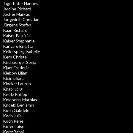
Jagerhofer Hannes
Jardine Richard
Jocher Markus
Jungwirth Christian
Jürgens Stefan
Kaan Richard
Kaiser Patricia
Kaiser Stephanie
Kanyaro Brigitta
Kellersperg Isabelle
Kern Christa
Kirchberger Sonja
Kjaer Frederik
Klebow Lilian
Klein Liliana
Klocker Lauren
Knabl Jörg
Knefz Philipp
Kniepeiss Mathias
Knoebl Benjamin
Koch Gabriele
Koch Julia
Koch Rene
Köfer Luise
Koitz Babsi