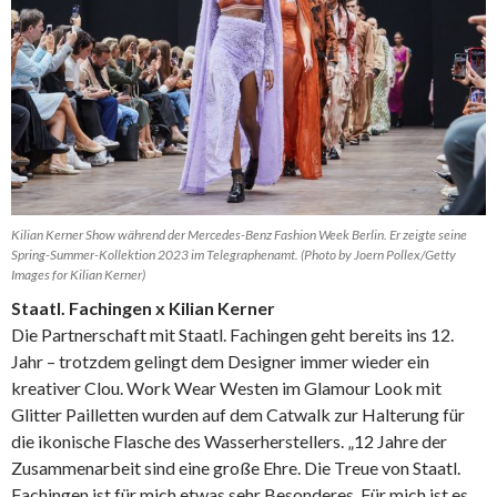
Kilian Kerner Show während der Mercedes-Benz Fashion Week Berlin. Er zeigte seine
Spring-Summer-Kollektion 2023 im Telegraphenamt. (Photo by Joern Pollex/Getty
Images for Kilian Kerner)
Staatl. Fachingen x Kilian Kerner
Die Partnerschaft mit Staatl. Fachingen geht bereits ins 12.
Jahr – trotzdem gelingt dem Designer immer wieder ein
kreativer Clou. Work Wear Westen im Glamour Look mit
Glitter Pailletten wurden auf dem Catwalk zur Halterung für
die ikonische Flasche des Wasserherstellers. „12 Jahre der
Zusammenarbeit sind eine große Ehre. Die Treue von Staatl.
Fachingen ist für mich etwas sehr Besonderes. Für mich ist es