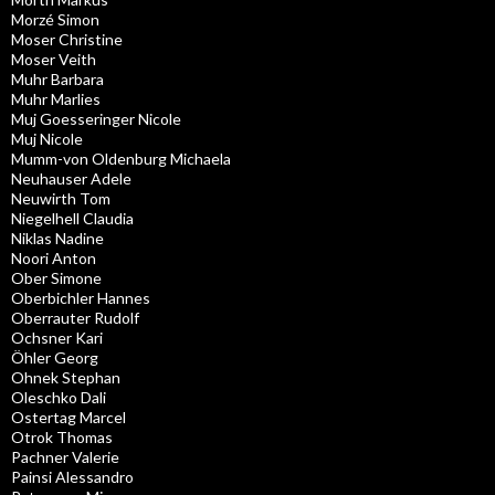
Morzé Simon
Moser Christine
Moser Veith
Muhr Barbara
Muhr Marlies
Muj Goesseringer Nicole
Muj Nicole
Mumm-von Oldenburg Michaela
Neuhauser Adele
Neuwirth Tom
Niegelhell Claudia
Niklas Nadine
Noori Anton
Ober Simone
Oberbichler Hannes
Oberrauter Rudolf
Ochsner Kari
Öhler Georg
Ohnek Stephan
Oleschko Dali
Ostertag Marcel
Otrok Thomas
Pachner Valerie
Painsi Alessandro