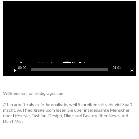
Video-
Player
00:00
01:01
Willkommen auf hedigrager.com
// Ich arbeite als freie Journalistin, weil Schreiben mir sehr viel Spaß
macht. Auf hedigrager.com lesen Sie über interessante Menschen,
über Lifestyle, Fashion, Design, Filme und Beauty, über News und
Don’t Miss.