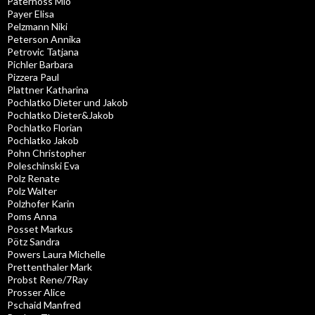
Paternoss Mio
Payer Elisa
Pelzmann Niki
Peterson Annika
Petrovic Tatjana
Pichler Barbara
Pizzera Paul
Plattner Katharina
Pochlatko Dieter und Jakob
Pochlatko Dieter&Jakob
Pochlatko Florian
Pochlatko Jakob
Pohn Christopher
Poleschinski Eva
Polz Renate
Polz Walter
Polzhofer Karin
Poms Anna
Posset Markus
Pötz Sandra
Powers Laura Michelle
Prettenthaler Mark
Probst Rene/7Ray
Prosser Alice
Pschaid Manfred