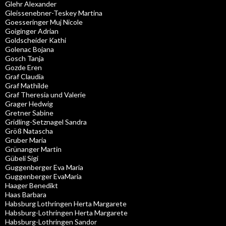
Glehr Alexander
Gleissenebner-Teskey Martina
Goesseringer Muj Nicole
Goiginger Adrian
Goldscheider Kathi
Golenac Bojana
Gosch Tanja
Gozde Eren
Graf Claudia
Graf Mathilde
Graf Theresia und Valerie
Grager Hedwig
Gretner Sabine
Gridling-Setznagel Sandra
Größ Natascha
Gruber Maria
Grünanger Martin
Gübeli Sigi
Guggenberger Eva Maria
Guggenberger EvaMaria
Haager Benedikt
Haas Barbara
Habsburg Lothringen Herta Margarete
Habsburg-Lothringen Herta Margarete
Habsburg-Lothringen Sandor