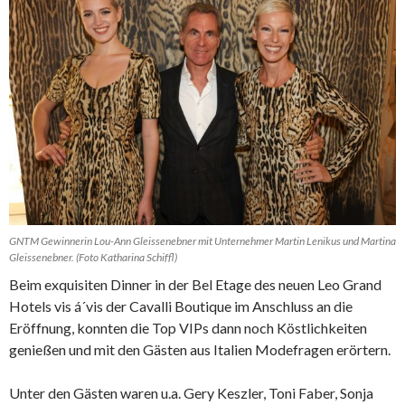
GNTM Gewinnerin Lou-Ann Gleissenebner mit Unternehmer Martin Lenikus und Martina
Gleissenebner. (Foto Katharina Schiffl)
Beim exquisiten Dinner in der Bel Etage des neuen Leo Grand
Hotels vis á´vis der Cavalli Boutique im Anschluss an die
Eröffnung, konnten die Top VIPs dann noch Köstlichkeiten
genießen und mit den Gästen aus Italien Modefragen erörtern.
Unter den Gästen waren u.a. Gery Keszler, Toni Faber, Sonja