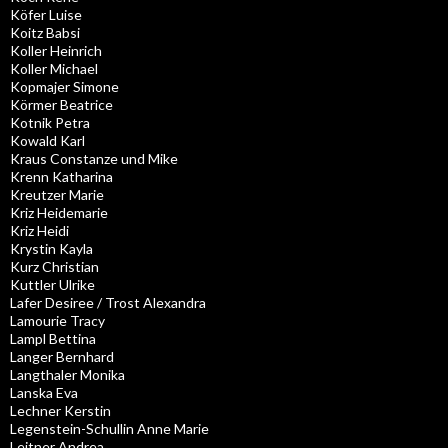
Köfer Luise
Koitz Babsi
Koller Heinrich
Koller Michael
Kopmajer Simone
Körmer Beatrice
Kotnik Petra
Kowald Karl
Kraus Constanze und Mike
Krenn Katharina
Kreutzer Marie
Kriz Heidemarie
Kriz Heidi
Krystin Kayla
Kurz Christian
Kuttler Ulrike
Lafer Desiree / Trost Alexandra
Lamourie Tracy
Lampl Bettina
Langer Bernhard
Langthaler Monika
Lanska Eva
Lechner Kerstin
Legenstein-Schullin Anne Marie
Leitner Andrea