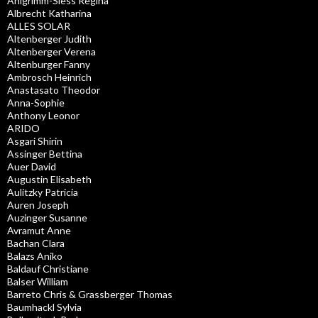
Ahlgrimm-Siess Regina
Albrecht Katharina
ALLES SOLAR
Altenberger Judith
Altenberger Verena
Altenburger Fanny
Ambrosch Heinrich
Anastasato Theodor
Anna-Sophie
Anthony Leonor
ARIDO
Asgari Shirin
Assinger Bettina
Auer David
Augustin Elisabeth
Aulitzky Patricia
Auren Joseph
Auzinger Susanne
Avramut Anne
Bachan Clara
Balazs Aniko
Baldauf Christiane
Balser William
Barreto Chris & Grassberger Thomas
Baumhackl Sylvia