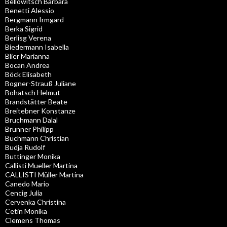
Bellowitsch Barbara
Benetti Alessio
Bergmann Irmgard
Berka Sigrid
Berlisg Verena
Biedermann Isabella
Blier Marianna
Bocan Andrea
Böck Elisabeth
Bogner-Strauß Juliane
Bohatsch Helmut
Brandstätter Beate
Breitebner Konstanze
Bruchmann Dalal
Brunner Philipp
Buchmann Christian
Budja Rudolf
Buttinger Monika
Callisti Mueller Martina
CALLISTI Müller Martina
Canedo Mario
Cencig Julia
Cervenka Christina
Cetin Monika
Clemens Thomas