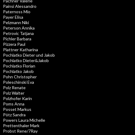
Pachner Valerie
Painsi Alessandro
Paternoss Mio
Payer Elisa
Pelzmann Niki
Peterson Annika
Petrovic Tatjana
Pichler Barbara
Pizzera Paul
Plattner Katharina
Pochlatko Dieter und Jakob
Pochlatko Dieter&Jakob
Pochlatko Florian
Pochlatko Jakob
Pohn Christopher
Poleschinski Eva
Polz Renate
Polz Walter
Polzhofer Karin
Poms Anna
Posset Markus
Pötz Sandra
Powers Laura Michelle
Prettenthaler Mark
Probst Rene/7Ray