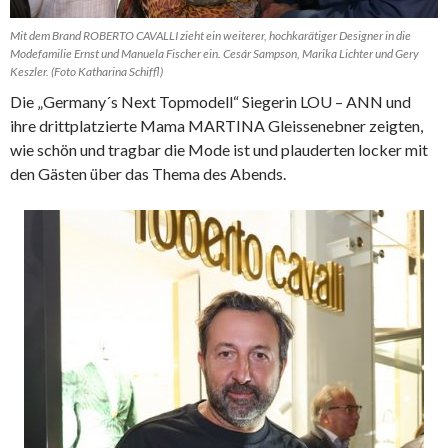
Mit dem Brand ROBERTO CAVALLI zieht ein weiterer, hochkarätiger Designer in die
Modefamilie Ernst und Manuela Fischer ein. Cesár Sampson, Marika Lichter und Gery
Keszler. (Foto Katharina Schiffl)
Die „Germany´s Next Topmodell“ Siegerin LOU – ANN und
ihre drittplatzierte Mama MARTINA Gleissenebner zeigten,
wie schön und tragbar die Mode ist und plauderten locker mit
den Gästen über das Thema des Abends.