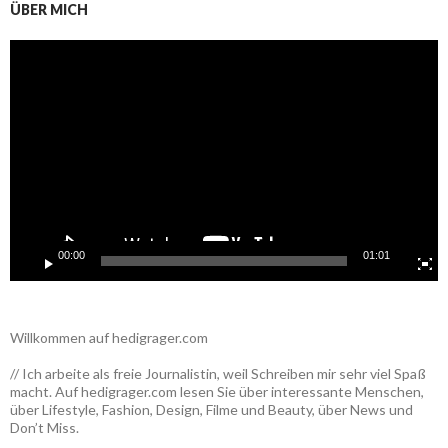
ÜBER MICH
Video-
Player
00:00
01:01
Willkommen auf hedigrager.com
// Ich arbeite als freie Journalistin, weil Schreiben mir sehr viel Spaß
macht. Auf hedigrager.com lesen Sie über interessante Menschen,
über Lifestyle, Fashion, Design, Filme und Beauty, über News und
Don’t Miss.