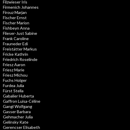
Filzwieser Iris
Firmenich Johannes
Firouz Marjan
Fischer Ernst
Fischer Marion
Fishbeyn Anna
Flieser-Just Sabine
Frank Caroline
Frauneder Edi
Freistätter Markus
Fricke Kathrin
Friedrich Roselinde
Friesz Aaron
Friesz Marie
Friesz Michou
Fuchs Holger
Furdea Julia
Fürst Stella
Gabalier Huberta
Gaffron Luisa-Céline
Gangl Wolfgang
Gasser Barbara
Gehmacher Julia
Gelinsky Kate
Gerencser Elisabeth