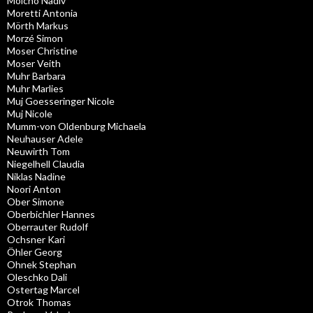
Molcho Nadiv
Moretti Antonia
Mörth Markus
Morzé Simon
Moser Christine
Moser Veith
Muhr Barbara
Muhr Marlies
Muj Goesseringer Nicole
Muj Nicole
Mumm-von Oldenburg Michaela
Neuhauser Adele
Neuwirth Tom
Niegelhell Claudia
Niklas Nadine
Noori Anton
Ober Simone
Oberbichler Hannes
Oberrauter Rudolf
Ochsner Kari
Öhler Georg
Ohnek Stephan
Oleschko Dali
Ostertag Marcel
Otrok Thomas