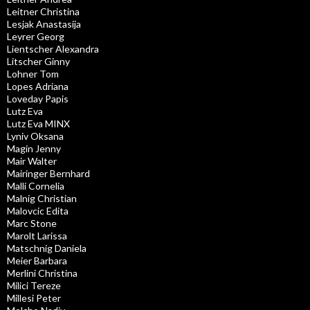
Leitner Christina
Lesjak Anastasija
Leyrer Georg
Lientscher Alexandra
Litscher Ginny
Lohner Tom
Lopes Adriana
Loveday Papis
Lutz Eva
Lutz Eva MINX
Lyniv Oksana
Magin Jenny
Mair Walter
Mairinger Bernhard
Malli Cornelia
Malnig Christian
Malovcic Edita
Marc Stone
Marolt Larissa
Matschnig Daniela
Meier Barbara
Merlini Christina
Milici Tereze
Millesi Peter