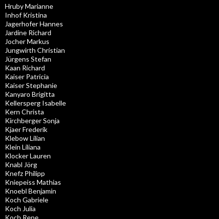
Hruby Marianne
Inhof Kristina
Jagerhofer Hannes
Jardine Richard
Jocher Markus
Jungwirth Christian
Jürgens Stefan
Kaan Richard
Kaiser Patricia
Kaiser Stephanie
Kanyaro Brigitta
Kellersperg Isabelle
Kern Christa
Kirchberger Sonja
Kjaer Frederik
Klebow Lilian
Klein Liliana
Klocker Lauren
Knabl Jörg
Knefz Philipp
Kniepeiss Mathias
Knoebl Benjamin
Koch Gabriele
Koch Julia
Koch Rene