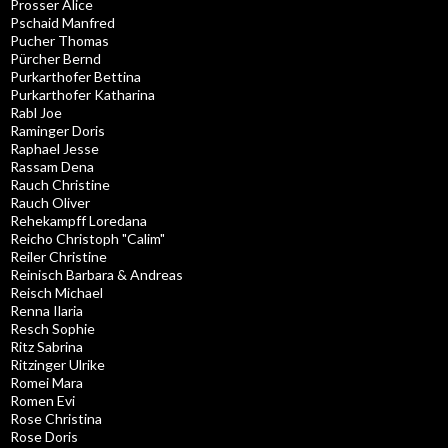
Prosser Alice
Pschaid Manfred
Pucher Thomas
Pürcher Bernd
Purkarthofer Bettina
Purkarthofer Katharina
Rabl Joe
Raminger Doris
Raphael Jesse
Rassam Dena
Rauch Christine
Rauch Oliver
Rehekampff Loredana
Reicho Christoph "Calim"
Reiler Christine
Reinisch Barbara & Andreas
Reisch Michael
Renna Ilaria
Resch Sophie
Ritz Sabrina
Ritzinger Ulrike
Romei Mara
Romen Evi
Rose Christina
Rose Doris