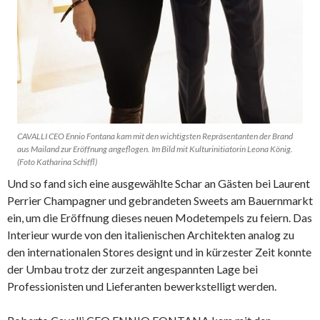
CAVALLI CEO Ennio Fontana kam mit den wichtigsten Repräsentanten der Brand
aus Mailand zur Eröffnung angeflogen. Im Bild mit Kulturinitiatorin Leona König.
(Foto Katharina Schiffl)
Und so fand sich eine ausgewählte Schar an Gästen bei Laurent
Perrier Champagner und gebrandeten Sweets am Bauernmarkt
ein, um die Eröffnung dieses neuen Modetempels zu feiern. Das
Interieur wurde von den italienischen Architekten analog zu
den internationalen Stores designt und in kürzester Zeit konnte
der Umbau trotz der zurzeit angespannten Lage bei
Professionisten und Lieferanten bewerkstelligt werden.