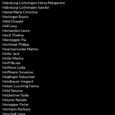
Habsburg-Lothringen Herta Margarete
Habsburg-Lothringen Sandor
Hamel Maria Christina
Hartinger Beate
Held Oswald
Hell Lexy
Hernandez Laure
Herzl Thelma
Hierzegger Pia
Hochmair Philipp
Hoermanseder Marina
Hofer Jack
Hofer Marina
Hoff Nicola
Höfferer Lydia
Hoffmann Susanne
Höglinger Sebastian
Hoislbauer Irmgard
Holzer-Luschnig Fanny
Hölzl Simone
Holzleitner Fjolla
Holzner Natalie
Honegger Peter
Hörmann Barbara
Hoschek Lena