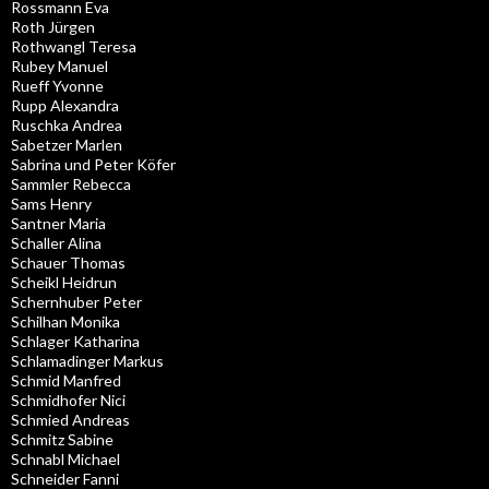
Rossmann Eva
Roth Jürgen
Rothwangl Teresa
Rubey Manuel
Rueff Yvonne
Rupp Alexandra
Ruschka Andrea
Sabetzer Marlen
Sabrina und Peter Köfer
Sammler Rebecca
Sams Henry
Santner Maria
Schaller Alina
Schauer Thomas
Scheikl Heidrun
Schernhuber Peter
Schilhan Monika
Schlager Katharina
Schlamadinger Markus
Schmid Manfred
Schmidhofer Nici
Schmied Andreas
Schmitz Sabine
Schnabl Michael
Schneider Fanni