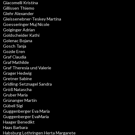
Giacomelli Kristina
Gillissen Thiemo
Glehr Alexander
Gleissenebner-Teskey Martina
Goesseringer Muj Nicole
Goiginger Adrian
Goldscheider Kathi
Golenac Bojana
Gosch Tanja
Gozde Eren
Graf Claudia
Graf Mathilde
Graf Theresia und Valerie
Grager Hedwig
Gretner Sabine
Gridling-Setznagel Sandra
Größ Natascha
Gruber Maria
Grünanger Martin
Gübeli Sigi
Guggenberger Eva Maria
Guggenberger EvaMaria
Haager Benedikt
Haas Barbara
Habsburg Lothringen Herta Margarete