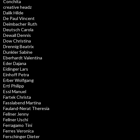
Conchita
creative headz
Dalik Hilde
De Paul Vincent
Deimbacher Ruth
Deutsch Carola
Dewall Dennis
Dow Christina
Drennig Beatrix
Dunkler Sabine
Eberhardt Valentina
Eder Dajana
Eidinger Lars
Einhoff Petra
Erber Wolfgang
Ertl Philipp
Essl Manuel
Fartek Christa
Fasslabend Martina
Fauland-Nerat Theresia
Fellner Jenny
Fellner Uschi
Ferragamo Tini
Ferres Veronica
Ferschinger Dieter