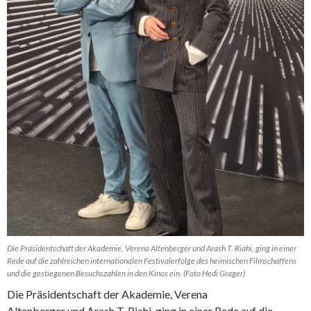
Die Präsidentschaft der Akademie, Verena Altenberger und Arash T. Riahi, ging in einer
Rede auf die zahlreichen internationalen Festivalerfolge des heimischen Filmschaffens
und die gestiegenen Besuchszahlen in den Kinos ein. (Foto Hedi Grager)
Die Präsidentschaft der Akademie, Verena
Altenberger und Arash T. Riahi, ging in einer Rede auf die