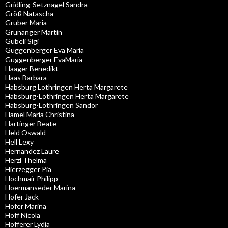
Gridling-Setznagel Sandra
Größ Natascha
Gruber Maria
Grünanger Martin
Gübeli Sigi
Guggenberger Eva Maria
Guggenberger EvaMaria
Haager Benedikt
Haas Barbara
Habsburg Lothringen Herta Margarete
Habsburg-Lothringen Herta Margarete
Habsburg-Lothringen Sandor
Hamel Maria Christina
Hartinger Beate
Held Oswald
Hell Lexy
Hernandez Laure
Herzl Thelma
Hierzegger Pia
Hochmair Philipp
Hoermanseder Marina
Hofer Jack
Hofer Marina
Hoff Nicola
Höfferer Lydia