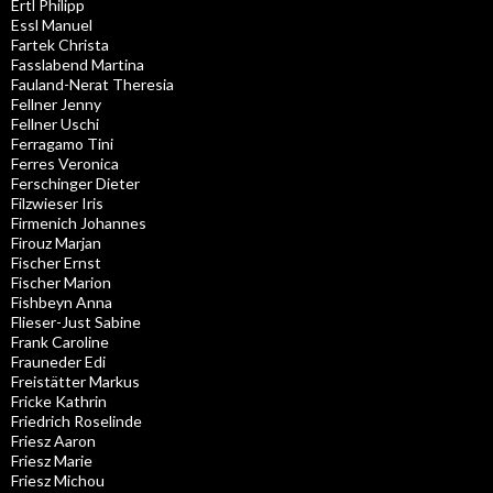
Ertl Philipp
Essl Manuel
Fartek Christa
Fasslabend Martina
Fauland-Nerat Theresia
Fellner Jenny
Fellner Uschi
Ferragamo Tini
Ferres Veronica
Ferschinger Dieter
Filzwieser Iris
Firmenich Johannes
Firouz Marjan
Fischer Ernst
Fischer Marion
Fishbeyn Anna
Flieser-Just Sabine
Frank Caroline
Frauneder Edi
Freistätter Markus
Fricke Kathrin
Friedrich Roselinde
Friesz Aaron
Friesz Marie
Friesz Michou