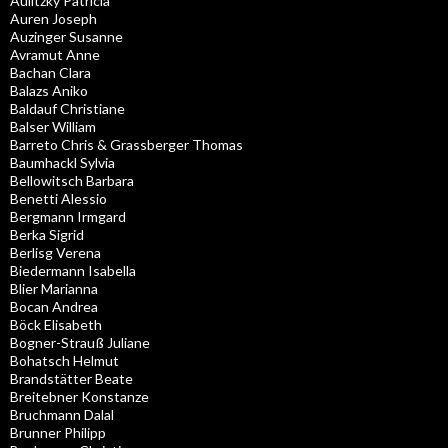
Aulitzky Patricia
Auren Joseph
Auzinger Susanne
Avramut Anne
Bachan Clara
Balazs Aniko
Baldauf Christiane
Balser William
Barreto Chris & Grassberger Thomas
Baumhackl Sylvia
Bellowitsch Barbara
Benetti Alessio
Bergmann Irmgard
Berka Sigrid
Berlisg Verena
Biedermann Isabella
Blier Marianna
Bocan Andrea
Böck Elisabeth
Bogner-Strauß Juliane
Bohatsch Helmut
Brandstätter Beate
Breitebner Konstanze
Bruchmann Dalal
Brunner Philipp