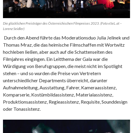
Die glücklichen Preisträger des Österreichischen Filmpreises 2023. (Foto eSeL.at –
Lorenz Seidler)
Durch den Abend führte das Moderationsduo Julia Jelinek und
Thomas Mraz, die das heimische Filmschaffen mit Wortwitz
hochleben ließen, aber auch auf die Schattenseiten des
Filmjahres eingingen. Ein Leitthema der Gala war die
Würdigung von Berufsgruppen, die meist nicht im Spotlight
stehen – und so wurden die Preise von Vertretern
unterschiedlicher Departments überreicht, darunter
Aufnahmeleitung, Ausstattung, Fahrer, Kameraassistenz,
Komparserie, Kostümbildassistenz, Materialassistenz,
Produktionsassistenz, Regieassistenz, Requisite, Sounddesign
oder Tonassistenz.