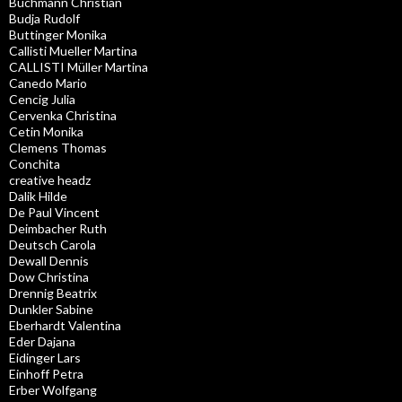
Buchmann Christian
Budja Rudolf
Buttinger Monika
Callisti Mueller Martina
CALLISTI Müller Martina
Canedo Mario
Cencig Julia
Cervenka Christina
Cetin Monika
Clemens Thomas
Conchita
creative headz
Dalik Hilde
De Paul Vincent
Deimbacher Ruth
Deutsch Carola
Dewall Dennis
Dow Christina
Drennig Beatrix
Dunkler Sabine
Eberhardt Valentina
Eder Dajana
Eidinger Lars
Einhoff Petra
Erber Wolfgang