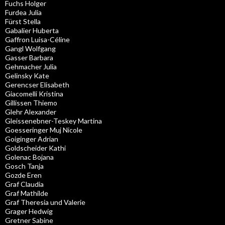
Fuchs Holger
Furdea Julia
Fürst Stella
Gabalier Huberta
Gaffron Luisa-Céline
Gangl Wolfgang
Gasser Barbara
Gehmacher Julia
Gelinsky Kate
Gerencser Elisabeth
Giacomelli Kristina
Gillissen Thiemo
Glehr Alexander
Gleissenebner-Teskey Martina
Goesseringer Muj Nicole
Goiginger Adrian
Goldscheider Kathi
Golenac Bojana
Gosch Tanja
Gozde Eren
Graf Claudia
Graf Mathilde
Graf Theresia und Valerie
Grager Hedwig
Gretner Sabine