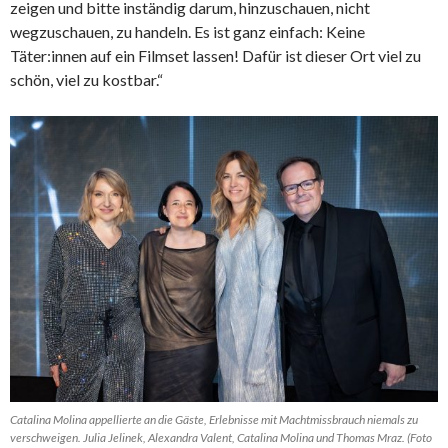
zeigen und bitte inständig darum, hinzuschauen, nicht
wegzuschauen, zu handeln. Es ist ganz einfach: Keine
Täter:innen auf ein Filmset lassen! Dafür ist dieser Ort viel zu
schön, viel zu kostbar.“
Catalina Molina appellierte an die Gäste, Erlebnisse mit Machtmissbrauch niemals zu
verschweigen. Julia Jelinek, Alexandra Valent, Catalina Molina und Thomas Mraz. (Foto