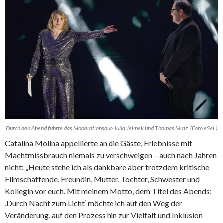
Durch den Abend führte das Moderationsduo Julia Jelinek und Thomas Mraz. (Foto eSeL)
Catalina Molina appellierte an die Gäste, Erlebnisse mit
Machtmissbrauch niemals zu verschweigen – auch nach Jahren
nicht: „Heute stehe ich als dankbare aber trotzdem kritische
Filmschaffende, Freundin, Mutter, Tochter, Schwester und
Kollegin vor euch. Mit meinem Motto, dem Titel des Abends:
,Durch Nacht zum Licht‘ möchte ich auf den Weg der
Veränderung, auf den Prozess hin zur Vielfalt und Inklusion