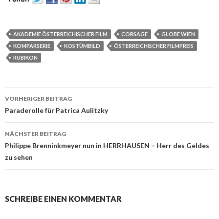
AKADEMIE ÖSTERREICHISCHER FILM
CORSAGE
GLOBE WIEN
KOMPARSERIE
KOSTÜMBILD
ÖSTERREICHISCHER FILMPREIS
RUBIKON
Beitrags-
VORHERIGER BEITRAG
Navigation
Paraderolle für Patrica Aulitzky
NÄCHSTER BEITRAG
Philippe Brenninkmeyer nun in HERRHAUSEN – Herr des Geldes
zu sehen
SCHREIBE EINEN KOMMENTAR