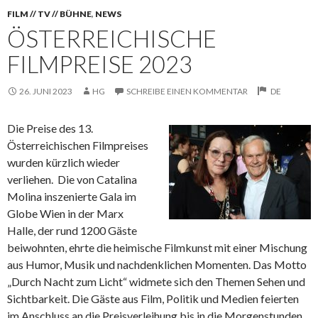
FILM // TV // BÜHNE
,
NEWS
ÖSTERREICHISCHE
FILMPREISE 2023
26. JUNI 2023
HG
SCHREIBE EINEN KOMMENTAR
DE
Die Preise des 13.
Österreichischen Filmpreises
wurden kürzlich wieder
verliehen. Die von Catalina
Molina inszenierte Gala im
Globe Wien in der Marx
Halle, der rund 1200 Gäste
beiwohnten, ehrte die
heimische Filmkunst mit einer Mischung
aus Humor, Musik und nachdenklichen Momenten. Das Motto
„Durch Nacht zum Licht“ widmete sich den Themen Sehen und
Sichtbarkeit. Die Gäste aus Film, Politik und Medien feierten
im Anschluss an die Preisverleihung bis in die Morgenstunden.