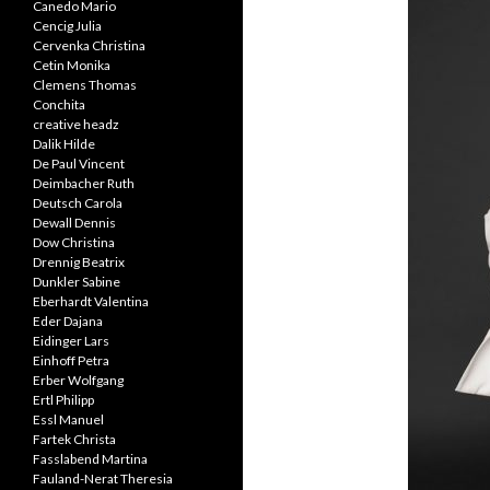
Canedo Mario
Cencig Julia
Cervenka Christina
Cetin Monika
Clemens Thomas
Conchita
creative headz
Dalik Hilde
De Paul Vincent
Deimbacher Ruth
Deutsch Carola
Dewall Dennis
Dow Christina
Drennig Beatrix
Dunkler Sabine
Eberhardt Valentina
Eder Dajana
Eidinger Lars
Einhoff Petra
Erber Wolfgang
Ertl Philipp
Essl Manuel
Fartek Christa
Fasslabend Martina
Fauland-Nerat Theresia