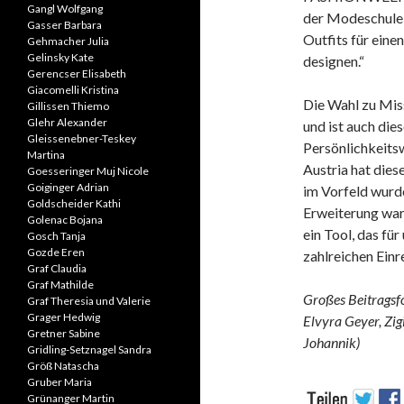
Gangl Wolfgang
der Modeschule 
Gasser Barbara
Outfits für eine
Gehmacher Julia
Gelinsky Kate
designen.“
Gerencser Elisabeth
Giacomelli Kristina
Die Wahl zu Miss
Gillissen Thiemo
Glehr Alexander
und ist auch dies
Gleissenebner-Teskey
Persönlichkeitsw
Martina
Austria hat dies
Goesseringer Muj Nicole
Goiginger Adrian
im Vorfeld wurde
Goldscheider Kathi
Erweiterung war 
Golenac Bojana
ein Tool, das für
Gosch Tanja
Gozde Eren
zahlreichen Einr
Graf Claudia
Graf Mathilde
Großes Beitrags
Graf Theresia und Valerie
Grager Hedwig
Elvyra Geyer, Zi
Gretner Sabine
Johannik)
Gridling-Setznagel Sandra
Größ Natascha
Gruber Maria
Grünanger Martin