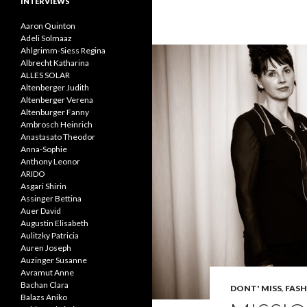
INTERVIEWS
Aaron Quinton
Adeli Solmaaz
Ahlgrimm-Siess Regina
Albrecht Katharina
ALLES SOLAR
Altenberger Judith
Altenberger Verena
Altenburger Fanny
Ambrosch Heinrich
Anastasato Theodor
Anna-Sophie
Anthony Leonor
ARIDO
Asgari Shirin
Assinger Bettina
Auer David
Augustin Elisabeth
Aulitzky Patricia
Auren Joseph
Auzinger Susanne
Avramut Anne
Bachan Clara
DONT' MISS
,
FASH
Balazs Aniko