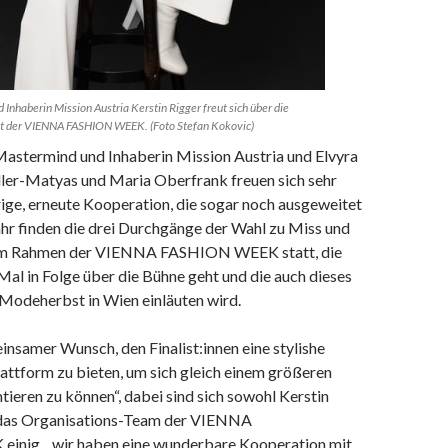
Inhaberin Mission Austria Kerstin Rigger freut sich über die
t der VIENNA FASHION WEEK. (Foto Stefan Kokovic)
 Mastermind und Inhaberin Mission Austria und Elvyra
ller-Matyas und Maria Oberfrank freuen sich sehr
rige, erneute Kooperation, die sogar noch ausgeweitet
hr finden die drei Durchgänge der Wahl zu Miss und
 im Rahmen der VIENNA FASHION WEEK statt, die
Mal in Folge über die Bühne geht und die auch dieses
 Modeherbst in Wien einläuten wird.
insamer Wunsch, den Finalist:innen eine stylishe
lattform zu bieten, um sich gleich einem größeren
ieren zu können“, dabei sind sich sowohl Kerstin
 das Organisations-Team der VIENNA
nig, „wir haben eine wunderbare Kooperation mit