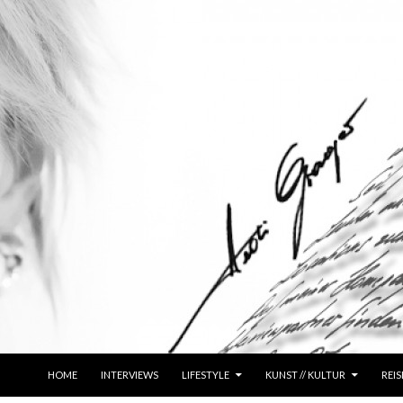
ZUM INHALT SPRINGEN
HOME
INTERVIEWS
LIFESTYLE
KUNST // KULTUR
REIS