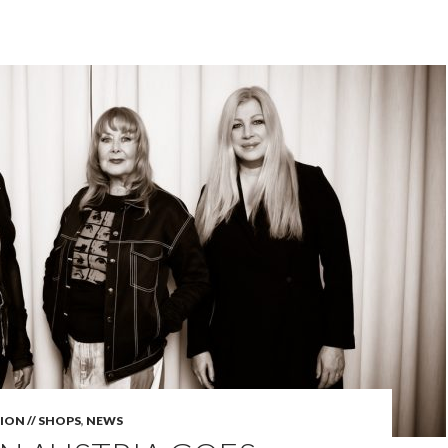
ION // SHOPS
,
NEWS