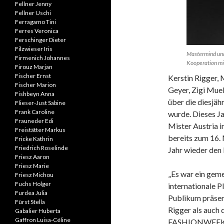
Fellner Jenny
Fellner Uschi
Ferragamo Tini
Ferres Veronica
Ferschinger Dieter
Filzwieser Iris
Mastermind und 
Firmenich Johannes
Kooperation mi
Firouz Marjan
Fischer Ernst
Kerstin Rigger,
Fischer Marion
Geyer, Zigi Mue
Fishbeyn Anna
über die diesjäh
Flieser-Just Sabine
Frank Caroline
wurde. Dieses Ja
Frauneder Edi
Mister Austria
Freistätter Markus
bereits zum 16. 
Fricke Kathrin
Friedrich Roselinde
Jahr wieder den
Friesz Aaron
Friesz Marie
„Es war ein geme
Friesz Michou
Fuchs Holger
internationale P
Furdea Julia
Publikum präsent
Fürst Stella
Rigger als auch
Gabalier Huberta
Gaffron Luisa-Céline
FASHIONWEEK ei