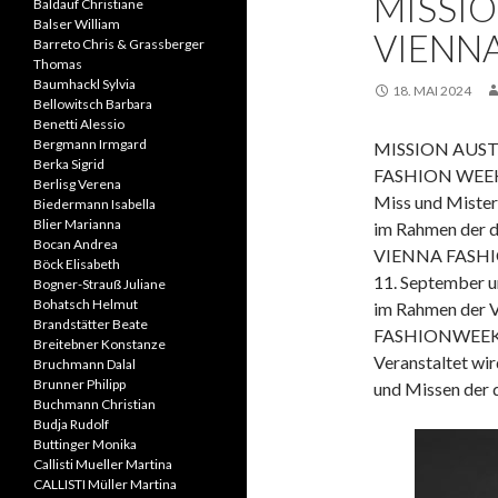
MISSIO
Baldauf Christiane
Balser William
VIENNA
Barreto Chris & Grassberger
Thomas
Baumhackl Sylvia
18. MAI 2024
Bellowitsch Barbara
Benetti Alessio
Bergmann Irmgard
MISSION AUST
Berka Sigrid
FASHION WEEK.
Berlisg Verena
Miss und Mister
Biedermann Isabella
Blier Marianna
im Rahmen der d
Bocan Andrea
VIENNA FASHI
Böck Elisabeth
11. September u
Bogner-Strauß Juliane
Bohatsch Helmut
im Rahmen der
Brandstätter Beate
FASHIONWEEK.24
Breitebner Konstanze
Veranstaltet wir
Bruchmann Dalal
Brunner Philipp
und Missen der 
Buchmann Christian
Budja Rudolf
Buttinger Monika
Callisti Mueller Martina
CALLISTI Müller Martina