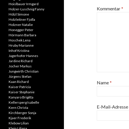
Hoislbauer Irmgard
Kommentar
*
Holzer-Luschnig Fanny
Hölzl Simone
Holzleitner Fjolla
Holzner Natalie
Honegger Peter
Hörmann Barbara
Hoschek Lena
Hruby Marianne
Inhof Kristina
Jagerhofer Hannes
Jardine Richard
Jocher Markus
Jungwirth Christian
Jürgens Stefan
Kaan Richard
Name
*
Kaiser Patricia
Kaiser Stephanie
Kanyaro Brigitta
Kellersperg Isabelle
E-Mail-Adresse
Kern Christa
Kirchberger Sonja
Kjaer Frederik
Klebow Lilian
Klein Liliana