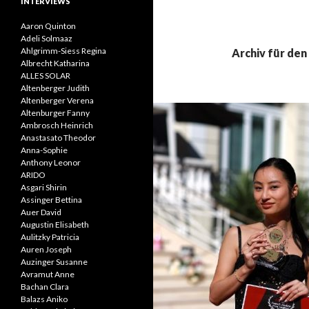
INTERVIEWS
Aaron Quinton
Adeli Solmaaz
Ahlgrimm-Siess Regina
Archiv für den
Albrecht Katharina
ALLES SOLAR
Altenberger Judith
Altenberger Verena
Altenburger Fanny
Ambrosch Heinrich
Anastasato Theodor
Anna-Sophie
Anthony Leonor
ARIDO
Asgari Shirin
Assinger Bettina
Auer David
Augustin Elisabeth
Aulitzky Patricia
Auren Joseph
Auzinger Susanne
Avramut Anne
Bachan Clara
Balazs Aniko