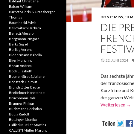
Baldauf Christiane
Balser William
Barreto Chris & Grassberger
DONT' MISS
,
FILM 
Thomas
Baumhackl Sylvia
DIE PR
Bellowitsch Barbara
Benetti Alessio
FRENCH
Bergmann Irmgard
Berka Sigrid
FESTIV
Berlisg Verena
Biedermann Isabella
Blier Marianna
22. JUNI 2024
Bocan Andrea
Böck Elisabeth
Das sechste jähr
Bogner-Strauß Juliane
Bohatsch Helmut
der französische
Brandstätter Beate
Kurzfilme und Ku
Breitebner Konstanze
der ganzen Welt 
Bruchmann Dalal
Brunner Philipp
Weiterlesen
→
Buchmann Christian
Budja Rudolf
Buttinger Monika
Callisti Mueller Martina
CALLISTI Müller Martina