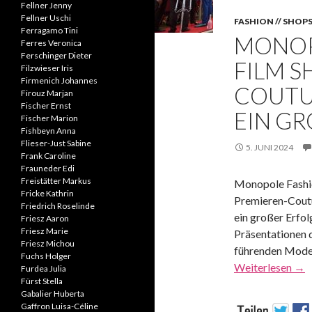
Fellner Jenny
Fellner Uschi
FASHION // SHOP
Ferragamo Tini
MONOP
Ferres Veronica
Ferschinger Dieter
FILM S
Filzwieser Iris
Firmenich Johannes
COUTU
Firouz Marjan
Fischer Ernst
EIN GR
Fischer Marion
Fishbeyn Anna
Flieser-Just Sabine
5. JUNI 2024
Frank Caroline
Frauneder Edi
Freistätter Markus
Monopole Fashio
Fricke Kathrin
Premieren-Coutu
Friedrich Roselinde
ein großer Erfo
Friesz Aaron
Friesz Marie
Präsentationen 
Friesz Michou
führenden Mode
Fuchs Holger
Weiterlesen
→
Furdea Julia
Fürst Stella
Gabalier Huberta
Gaffron Luisa-Céline