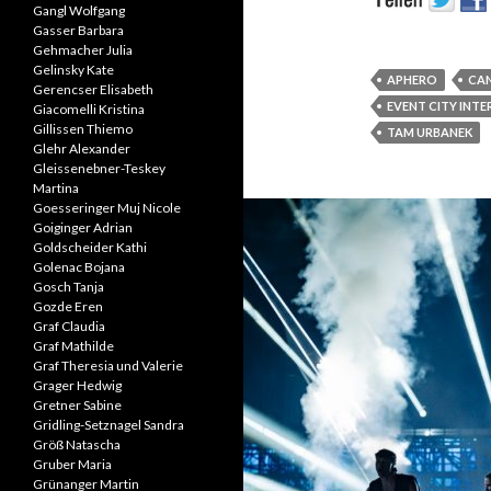
Gangl Wolfgang
Gasser Barbara
Gehmacher Julia
Gelinsky Kate
APHERO
CA
Gerencser Elisabeth
EVENT CITY INT
Giacomelli Kristina
Gillissen Thiemo
TAM URBANEK
Glehr Alexander
Gleissenebner-Teskey
Martina
Goesseringer Muj Nicole
Goiginger Adrian
Goldscheider Kathi
Golenac Bojana
Gosch Tanja
Gozde Eren
Graf Claudia
Graf Mathilde
Graf Theresia und Valerie
Grager Hedwig
Gretner Sabine
Gridling-Setznagel Sandra
Größ Natascha
Gruber Maria
Grünanger Martin