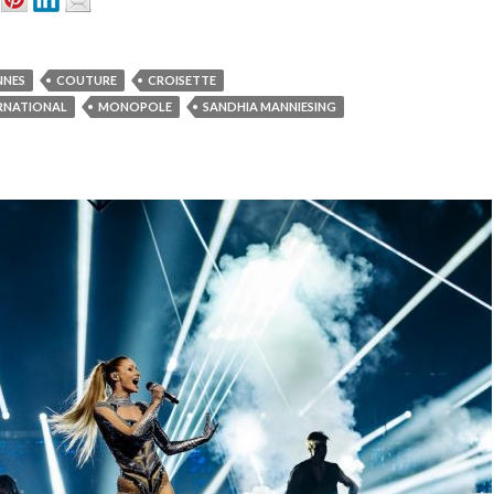
NNES
COUTURE
CROISETTE
ERNATIONAL
MONOPOLE
SANDHIA MANNIESING