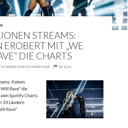
IK
LIONEN STREAMS:
 EROBERT MIT „WE
AVE“ DIE CHARTS
SCHREIBE EINEN KOMMENTAR
DE & EN
reams: Kaleen
Will Rave“ die
iralen Spotify Charts
in 33 Ländern
ill Rave“