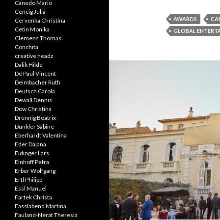
Canedo Mario
Cencig Julia
AWARDS
CA
Cervenka Christina
Cetin Monika
GLOBAL ENTERT
Clemens Thomas
Conchita
creative headz
Dalik Hilde
De Paul Vincent
Deimbacher Ruth
Deutsch Carola
Dewall Dennis
Dow Christina
Drennig Beatrix
Dunkler Sabine
Eberhardt Valentina
Eder Dajana
Eidinger Lars
Einhoff Petra
Erber Wolfgang
Ertl Philipp
Essl Manuel
Fartek Christa
Fasslabend Martina
Fauland-Nerat Theresia