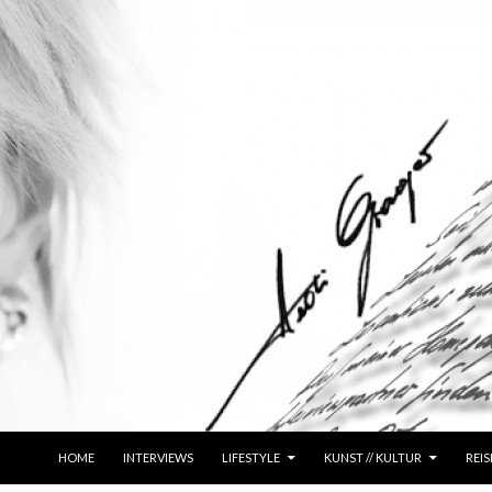
ZUM INHALT SPRINGEN
HOME
INTERVIEWS
LIFESTYLE
KUNST // KULTUR
REIS