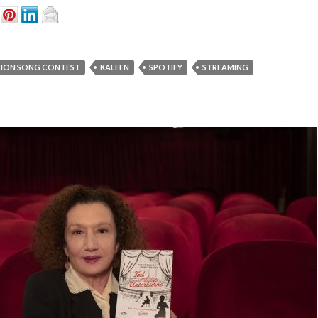
SION SONG CONTEST
KALEEN
SPOTIFY
STREAMING