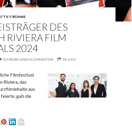
// TV // BÜHNE
EISTRÄGER DES
 RIVIERA FILM
ALS 2024
SCHREIBE EINEN KOMMENTAR
DE & EN
liche Filmfestival
n Riviera, das
rzfilminhalte aus
feierte, gab die