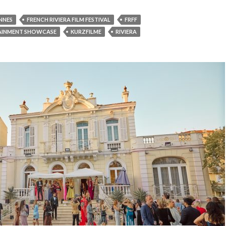
NNES
FRENCH RIVIERA FILM FESTIVAL
FRFF
AINMENT SHOWCASE
KURZFILME
RIVIERA