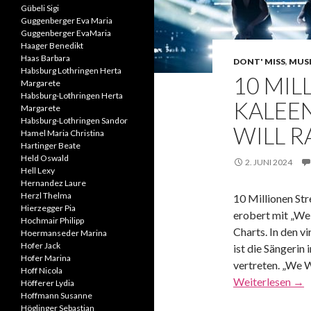
Gübeli Sigi
Guggenberger Eva Maria
Guggenberger EvaMaria
Haager Benedikt
Haas Barbara
DONT' MISS
,
MUS
Habsburg Lothringen Herta
10 MIL
Margarete
Habsburg-Lothringen Herta
KALEEN
Margarete
Habsburg-Lothringen Sandor
WILL R
Hamel Maria Christina
Hartinger Beate
Held Oswald
2. JUNI 2024
Hell Lexy
Hernandez Laure
Herzl Thelma
10 Millionen St
Hierzegger Pia
erobert mit „We 
Hochmair Philipp
Charts. In den v
Hoermanseder Marina
Hofer Jack
ist die Sängerin 
Hofer Marina
vertreten. „We W
Hoff Nicola
Weiterlesen
→
Höfferer Lydia
Hoffmann Susanne
Höglinger Sebastian