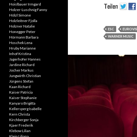
Hoislbauer Irmgard
Holzer-Luschnig Fanny
Hölzl Simone
Holzleitner Fjolla
Holzner Natalie
ESC
EUROVI
Honegger Peter
WARNER MUSIC
Hörmann Barbara
Hoschek Lena
Hruby Marianne
Inhof Kristina
Jagerhofer Hannes
Jardine Richard
Jocher Markus
Jungwirth Christian
Jürgens Stefan
Kaan Richard
Kaiser Patricia
Kaiser Stephanie
Kanyaro Brigitta
Kellersperg Isabelle
Kern Christa
Kirchberger Sonja
Kjaer Frederik
Klebow Lilian
Klein Liliana