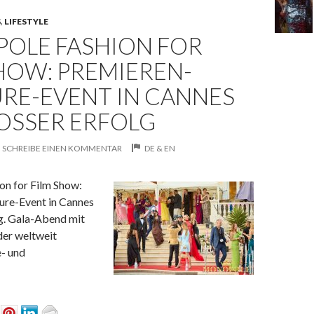
S
,
LIFESTYLE
OLE FASHION FOR
HOW: PREMIEREN-
RE-EVENT IN CANNES
OSSER ERFOLG
SCHREIBE EINEN KOMMENTAR
DE & EN
n for Film Show:
re-Event in Cannes
lg. Gala-Abend mit
der weltweit
- und