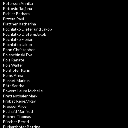
Peterson Annika
Petrovic Tatjana
Pichler Barbara
Pizzera Paul
Plattner Katharina
Pochlatko Dieter und Jakob
Pochlatko Dieter&Jakob
Pochlatko Florian
Pochlatko Jakob
Pohn Christopher
Poleschinski Eva
Polz Renate
Polz Walter
Polzhofer Karin
Poms Anna
Posset Markus
Pötz Sandra
Powers Laura Michelle
Prettenthaler Mark
Probst Rene/7Ray
Prosser Alice
Pschaid Manfred
Pucher Thomas
Pürcher Bernd
Purkarthofer Bettina