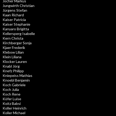
Jocher Markus
Jungwirth Christian
Jürgens Stefan
Kaan Richard
Kaiser Patricia
Kaiser Stephanie
Kanyaro Brigitta
Kellersperg Isabelle
Kern Christa
Kirchberger Sonja
Kjaer Frederik
Klebow Lilian
Klein Liliana
Klocker Lauren
Knabl Jörg
Knefz Philipp
Kniepeiss Mathias
Knoebl Benjamin
Koch Gabriele
Koch Julia
Koch Rene
Köfer Luise
Koitz Babsi
Koller Heinrich
Koller Michael