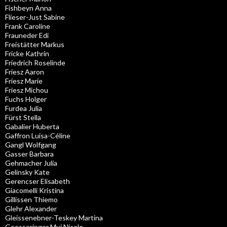
Fishbeyn Anna
Flieser-Just Sabine
Frank Caroline
Frauneder Edi
Freistätter Markus
Fricke Kathrin
Friedrich Roselinde
Friesz Aaron
Friesz Marie
Friesz Michou
Fuchs Holger
Furdea Julia
Fürst Stella
Gabalier Huberta
Gaffron Luisa-Céline
Gangl Wolfgang
Gasser Barbara
Gehmacher Julia
Gelinsky Kate
Gerencser Elisabeth
Giacomelli Kristina
Gillissen Thiemo
Glehr Alexander
Gleissenebner-Teskey Martina
Goesseringer Muj Nicole