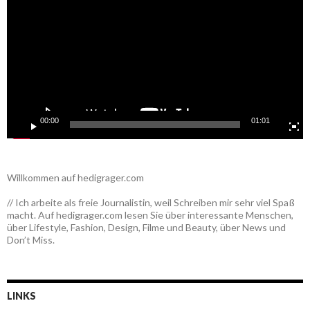
00:00
01:01
Willkommen auf hedigrager.com
// Ich arbeite als freie Journalistin, weil Schreiben mir sehr viel Spaß
macht. Auf hedigrager.com lesen Sie über interessante Menschen,
über Lifestyle, Fashion, Design, Filme und Beauty, über News und
Don’t Miss.
LINKS