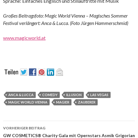
Sprache: Einfaches Englisch und Stillauftritte mit Musik
Großes Beitragsfoto: Magic World Vienna – Magisches Sommer
Festival verlängert: Anca & Lucca. (Foto Jürgen Hammerschmid)
www.magicworld.at
ANCA & LUCCA
COMEDY
ILLUSION
LAS VEGAS
MAGIC WORLD VIENNA
MAGIER
ZAUBERER
Beitrags-
VORHERIGER BEITRAG
Navigation
GW COSMETICS® Charity Gala mit Opernstars Asmik Grigorian