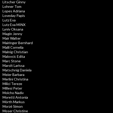
Litscher Ginny
Lohner Tom
Lopes Adriana
Loveday Papis
Lutz Eva
Lutz Eva MINX
Lyniv Oksana
Magin Jenny
Mair Walter
Mairinger Bernhard
Malli Cornelia
Malnig Christian
Malovcic Edita
Marc Stone
Marolt Larissa
Matschnig Daniela
Meier Barbara
Merlini Christina
Milici Tereze
Millesi Peter
Molcho Nadiv
Moretti Antonia
Mörth Markus
Morzé Simon
Moser Christine