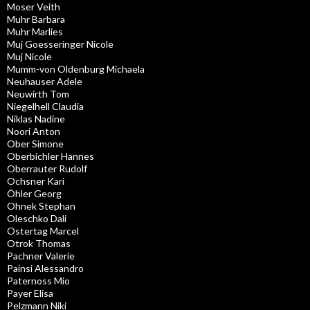
Moser Veith
Muhr Barbara
Muhr Marlies
Muj Goesseringer Nicole
Muj Nicole
Mumm-von Oldenburg Michaela
Neuhauser Adele
Neuwirth Tom
Niegelhell Claudia
Niklas Nadine
Noori Anton
Ober Simone
Oberbichler Hannes
Oberrauter Rudolf
Ochsner Kari
Öhler Georg
Ohnek Stephan
Oleschko Dali
Ostertag Marcel
Otrok Thomas
Pachner Valerie
Painsi Alessandro
Paternoss Mio
Payer Elisa
Pelzmann Niki