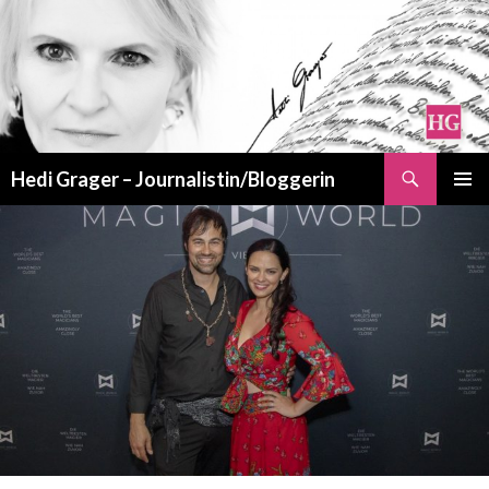
Suchen
Hedi Grager – Journalistin/Bloggerin
ZUM
PRIMÄR
INHALT
MENÜ
SPRINGEN