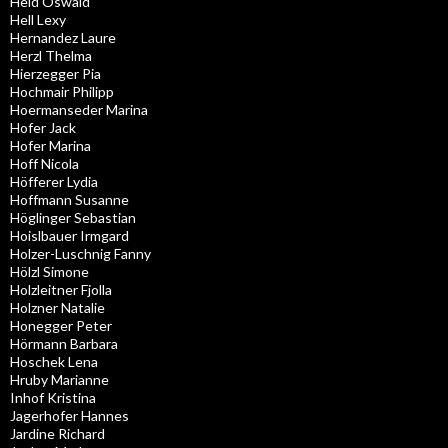
Held Oswald
Hell Lexy
Hernandez Laure
Herzl Thelma
Hierzegger Pia
Hochmair Philipp
Hoermanseder Marina
Hofer Jack
Hofer Marina
Hoff Nicola
Höfferer Lydia
Hoffmann Susanne
Höglinger Sebastian
Hoislbauer Irmgard
Holzer-Luschnig Fanny
Hölzl Simone
Holzleitner Fjolla
Holzner Natalie
Honegger Peter
Hörmann Barbara
Hoschek Lena
Hruby Marianne
Inhof Kristina
Jagerhofer Hannes
Jardine Richard