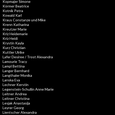
Kopmajer Simone
Körmer Beatrice
Kotnik Petra
Kowald Karl
Kraus Constanze und Mike
Krenn Katharina
Kreutzer Marie
Kriz Heidemarie
Kriz Heidi
Krystin Kayla
Kurz Christian
Kuttler Ulrike
Lafer Desiree / Trost Alexandra
Lamourie Tracy
Lampl Bettina
Langer Bernhard
Langthaler Monika
Lanska Eva
Lechner Kerstin
Legenstein-Schullin Anne Marie
Leitner Andrea
Leitner Christina
Lesjak Anastasija
Leyrer Georg
Lientscher Alexandra