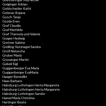
Goiginger Adrian
Goldscheider Kathi
Golenac Bojana
Gosch Tanja
Gozde Eren
Graf Claudia
Graf Mathilde
Graf Theresia und Valerie
Grager Hedwig
Gretner Sabine
Gridling-Setznagel Sandra
Größ Natascha
Gruber Maria
Grünanger Martin
Gübeli Sigi
Guggenberger Eva Maria
Guggenberger EvaMaria
Haager Benedikt
Haas Barbara
Habsburg Lothringen Herta Margarete
Habsburg-Lothringen Herta Margarete
Habsburg-Lothringen Sandor
Hamel Maria Christina
Hartinger Beate