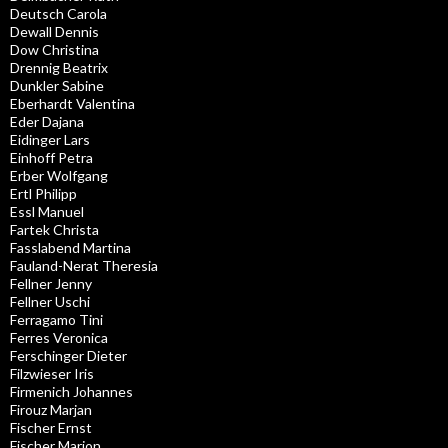
Deutsch Carola
Dewall Dennis
Dow Christina
Drennig Beatrix
Dunkler Sabine
Eberhardt Valentina
Eder Dajana
Eidinger Lars
Einhoff Petra
Erber Wolfgang
Ertl Philipp
Essl Manuel
Fartek Christa
Fasslabend Martina
Fauland-Nerat Theresia
Fellner Jenny
Fellner Uschi
Ferragamo Tini
Ferres Veronica
Ferschinger Dieter
Filzwieser Iris
Firmenich Johannes
Firouz Marjan
Fischer Ernst
Fischer Marion