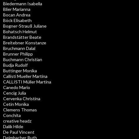
Biedermann Isabella
Blier Marianna
Bocan Andrea
Böck Elisabeth
Bogner-Strauß Juliane
Bohatsch Helmut
Brandstätter Beate
Breitebner Konstanze
Bruchmann Dalal
Brunner Philipp
Buchmann Christian
Budja Rudolf
Buttinger Monika
Callisti Mueller Martina
CALLISTI Müller Martina
Canedo Mario
Cencig Julia
Cervenka Christina
Cetin Monika
Clemens Thomas
Conchita
creative headz
Dalik Hilde
De Paul Vincent
Deimbacher Ruth