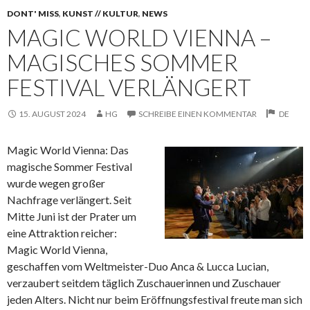
DONT' MISS
,
KUNST // KULTUR
,
NEWS
MAGIC WORLD VIENNA –
MAGISCHES SOMMER
FESTIVAL VERLÄNGERT
15. AUGUST 2024
HG
SCHREIBE EINEN KOMMENTAR
DE
Magic World Vienna: Das
magische Sommer Festival
wurde wegen großer
Nachfrage verlängert. Seit
Mitte Juni ist der Prater um
eine Attraktion reicher:
Magic World
Vienna,
geschaffen vom Weltmeister-Duo Anca & Lucca Lucian,
verzaubert seitdem täglich Zuschauerinnen und Zuschauer
jeden Alters. Nicht nur beim Eröffnungsfestival freute man sich