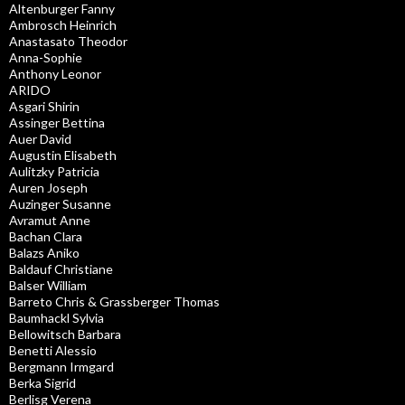
Altenburger Fanny
Ambrosch Heinrich
Anastasato Theodor
Anna-Sophie
Anthony Leonor
ARIDO
Asgari Shirin
Assinger Bettina
Auer David
Augustin Elisabeth
Aulitzky Patricia
Auren Joseph
Auzinger Susanne
Avramut Anne
Bachan Clara
Balazs Aniko
Baldauf Christiane
Balser William
Barreto Chris & Grassberger Thomas
Baumhackl Sylvia
Bellowitsch Barbara
Benetti Alessio
Bergmann Irmgard
Berka Sigrid
Berlisg Verena