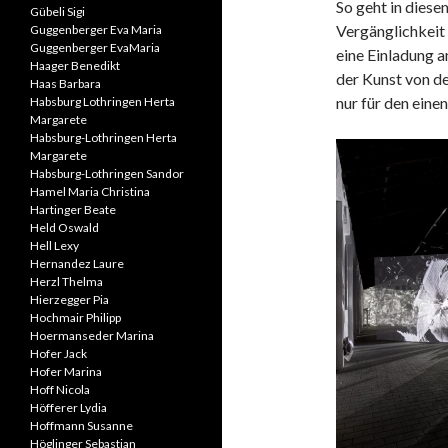
So geht in diese
Gübeli Sigi
Vergänglichkeit
Guggenberger Eva Maria
Guggenberger EvaMaria
eine Einladung a
Haager Benedikt
der Kunst von de
Haas Barbara
nur für den ein
Habsburg Lothringen Herta
Margarete
Habsburg-Lothringen Herta
Margarete
Habsburg-Lothringen Sandor
Hamel Maria Christina
Hartinger Beate
Held Oswald
Hell Lexy
Hernandez Laure
Herzl Thelma
Hierzegger Pia
Hochmair Philipp
Hoermanseder Marina
Hofer Jack
Hofer Marina
Hoff Nicola
Höfferer Lydia
Hoffmann Susanne
Höglinger Sebastian