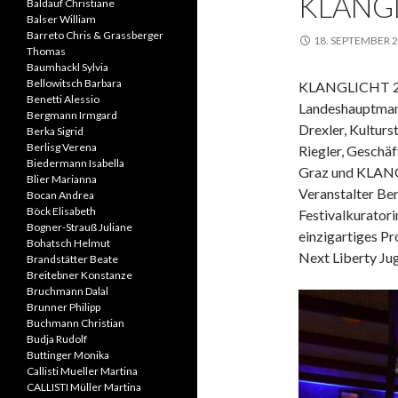
KLANG
Baldauf Christiane
Balser William
Barreto Chris & Grassberger
18. SEPTEMBER 
Thomas
Baumhackl Sylvia
Bellowitsch Barbara
KLANGLICHT 2
Benetti Alessio
Landeshauptman
Bergmann Irmgard
Drexler, Kulturs
Berka Sigrid
Berlisg Verena
Riegler, Geschä
Biedermann Isabella
Graz und KLAN
Blier Marianna
Veranstalter Be
Bocan Andrea
Böck Elisabeth
Festivalkuratori
Bogner-Strauß Juliane
einzigartiges P
Bohatsch Helmut
Next Liberty Ju
Brandstätter Beate
Breitebner Konstanze
Bruchmann Dalal
Brunner Philipp
Buchmann Christian
Budja Rudolf
Buttinger Monika
Callisti Mueller Martina
CALLISTI Müller Martina