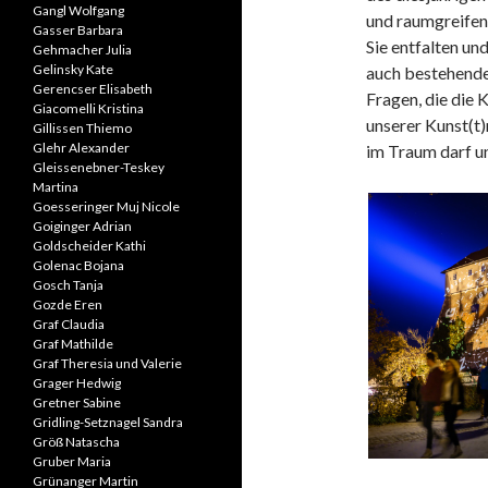
Gangl Wolfgang
und raumgreifend
Gasser Barbara
Sie entfalten un
Gehmacher Julia
Gelinsky Kate
auch bestehende 
Gerencser Elisabeth
Fragen, die die 
Giacomelli Kristina
unserer Kunst(t)
Gillissen Thiemo
Glehr Alexander
im Traum darf un
Gleissenebner-Teskey
Martina
Goesseringer Muj Nicole
Goiginger Adrian
Goldscheider Kathi
Golenac Bojana
Gosch Tanja
Gozde Eren
Graf Claudia
Graf Mathilde
Graf Theresia und Valerie
Grager Hedwig
Gretner Sabine
Gridling-Setznagel Sandra
Größ Natascha
Gruber Maria
Grünanger Martin