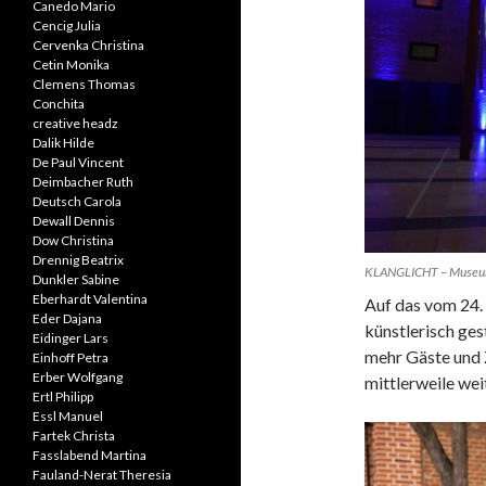
Canedo Mario
Cencig Julia
Cervenka Christina
Cetin Monika
Clemens Thomas
Conchita
creative headz
Dalik Hilde
De Paul Vincent
Deimbacher Ruth
Deutsch Carola
Dewall Dennis
Dow Christina
Drennig Beatrix
KLANGLICHT – Museum 
Dunkler Sabine
Eberhardt Valentina
Auf das vom 24. 
Eder Dajana
künstlerisch ges
Eidinger Lars
mehr Gäste und
Einhoff Petra
Erber Wolfgang
mittlerweile we
Ertl Philipp
Essl Manuel
Fartek Christa
Fasslabend Martina
Fauland-Nerat Theresia