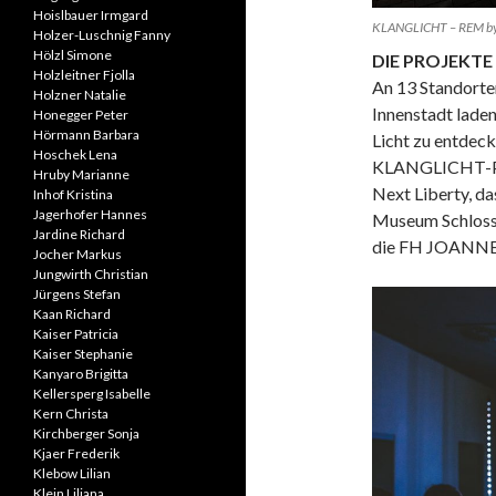
Hoislbauer Irmgard
KLANGLICHT – REM by g
Holzer-Luschnig Fanny
Hölzl Simone
DIE PROJEKTE
Holzleitner Fjolla
An 13 Standorte
Holzner Natalie
Innenstadt lade
Honegger Peter
Hörmann Barbara
Licht zu entdeck
Hoschek Lena
KLANGLICHT-Pro
Hruby Marianne
Next Liberty, da
Inhof Kristina
Jagerhofer Hannes
Museum Schloss
Jardine Richard
die FH JOANNE
Jocher Markus
Jungwirth Christian
Jürgens Stefan
Kaan Richard
Kaiser Patricia
Kaiser Stephanie
Kanyaro Brigitta
Kellersperg Isabelle
Kern Christa
Kirchberger Sonja
Kjaer Frederik
Klebow Lilian
Klein Liliana