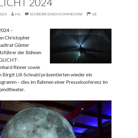
LICHT 2024
2024
HG
SCHREIBE EINEN KOMMENTAR
DE
024 –
n Christopher
tadtrat Günter
ftsführer der Bühnen
GLICHT-
rnhard Rinner sowie
n Birgit Lill-Schnabl präsentierten wieder ein
rogramm – dies im Rahmen einer Pressekonferenz im
gendtheater.