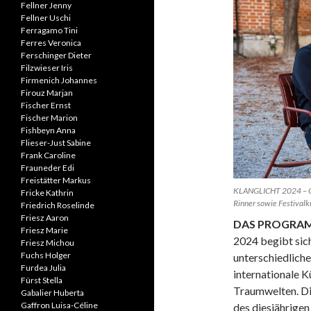
Fellner Jenny
Fellner Uschi
Ferragamo Tini
Ferres Veronica
Ferschinger Dieter
Filzwieser Iris
Firmenich Johannes
Firouz Marjan
Fischer Ernst
Fischer Marion
Fishbeyn Anna
Flieser-Just Sabine
Frank Caroline
Frauneder Edi
Freistätter Markus
KLANGLICHT 2024 – Ge
Fricke Kathrin
Rinner sowie Festivalku
Friedrich Roselinde
Friesz Aaron
DAS PROGR
Friesz Marie
2024 begibt sic
Friesz Michou
Fuchs Holger
unterschiedlich
Furdea Julia
internationale K
Fürst Stella
Traumwelten. Di
Gabalier Huberta
Gaffron Luisa-Céline
des diesjährigen 