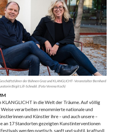
schäftsführer der Bühnen Graz und KLANGLICHT- Veranstalter Bernhard
ratorin Birgit Lill-Schnabl. (Foto Verena Koch)
AMM
h KLANGLICHT in die Welt der Träume. Auf völlig
e Weise verarbeiten renommierte nationale und
ünstlerinnen und Künstler ihre – und auch unsere –
e an 17 Standorten gezeigten Kunstinterventionen
Festivals werden poetisch, sanft und subtil, kraftvoll