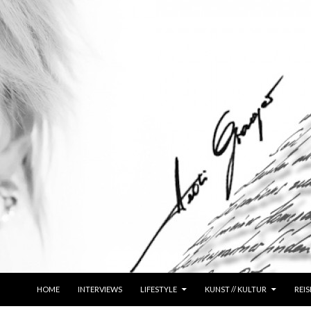
ZUM INHALT SPRINGEN
HOME
INTERVIEWS
LIFESTYLE
KUNST // KULTUR
REIS