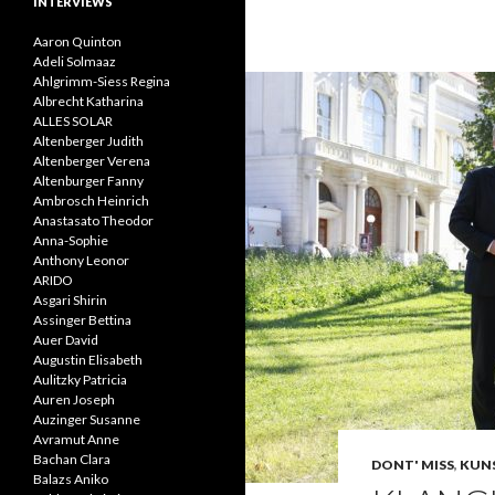
INTERVIEWS
Aaron Quinton
Adeli Solmaaz
Ahlgrimm-Siess Regina
Albrecht Katharina
ALLES SOLAR
Altenberger Judith
Altenberger Verena
Altenburger Fanny
Ambrosch Heinrich
Anastasato Theodor
Anna-Sophie
Anthony Leonor
ARIDO
Asgari Shirin
Assinger Bettina
Auer David
Augustin Elisabeth
Aulitzky Patricia
Auren Joseph
Auzinger Susanne
Avramut Anne
Bachan Clara
DONT' MISS
,
KUNS
Balazs Aniko