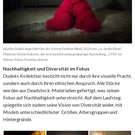
Nicolas Dudek begeistert bei der Vienna Fashion Week 2024 mit „Le Jardin Fleuri“.
Photo by Stefan Kokovic, der erst kürzlich seine großartige Ausstellung „1990“ im
Wiener Palais Festetics feierte.
Nachhaltigkeit und Diversität im Fokus
Dudeks Kollektion besticht nicht nur durch ihre visuelle Pracht,
sondern auch durch ihren ethischen Anspruch. Alle Stücke
wurden aus Deadstock-Materialien gefertigt, was seinen
Fokus auf Nachhaltigkeit unterstreicht. Auf dem Laufsteg
spiegelte sich zudem seine Vision von Diversität wider, mit
Models unterschiedlichster Größen, Altersgruppen und
Hintergründe.