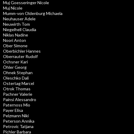
Muj Goesseringer Nicole
Muj Nicole
Mumm-von Oldenburg Michaela
Neuhauser Adele
Neuwirth Tom
Niegelhell Claudia
Niklas Nadine
Noori Anton
Ober Simone
Oberbichler Hannes
Oberrauter Rudolf
Ochsner Kari
Öhler Georg
Ohnek Stephan
Oleschko Dali
Ostertag Marcel
Otrok Thomas
Pachner Valerie
Painsi Alessandro
Paternoss Mio
Payer Elisa
Pelzmann Niki
Peterson Annika
Petrovic Tatjana
Pichler Barbara