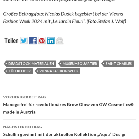
Großes Beitragsfoto: Nicolas Dudek begeistert bei der Vienna
Fashion Week 2024 mit „Le Jardin Fleuri“. (Foto Stefan J. Wolf)
DEADSTOCK-MATERIALIEN
MUSEUMSQUARTIER
SAINT CHARLES
TÜLLKLEIDER
VIENNA FASHION WEEK
Beitrags-
VORHERIGER BEITRAG
Navigation
Manege frei für revolutionäres Brow Glow von GW Cosmetics®
made in Austria
NÄCHSTER BEITRAG
Schullin gewinnt mit der aktuellen Kollektion „Aqua“ Design