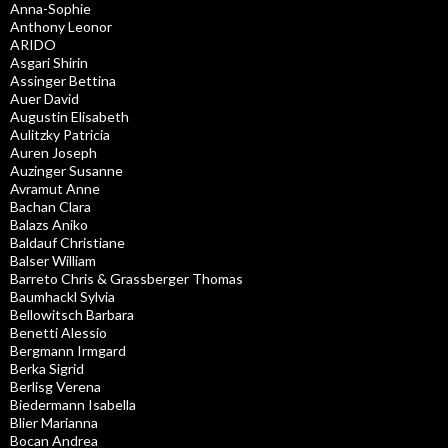
Anna-Sophie
Anthony Leonor
ARIDO
Asgari Shirin
Assinger Bettina
Auer David
Augustin Elisabeth
Aulitzky Patricia
Auren Joseph
Auzinger Susanne
Avramut Anne
Bachan Clara
Balazs Aniko
Baldauf Christiane
Balser William
Barreto Chris & Grassberger Thomas
Baumhackl Sylvia
Bellowitsch Barbara
Benetti Alessio
Bergmann Irmgard
Berka Sigrid
Berlisg Verena
Biedermann Isabella
Blier Marianna
Bocan Andrea