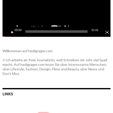
00:00
01:01
Willkommen auf hedigrager.com
// Ich arbeite als freie Journalistin, weil Schreiben mir sehr viel Spaß
macht. Auf hedigrager.com lesen Sie über interessante Menschen,
über Lifestyle, Fashion, Design, Filme und Beauty, über News und
Don’t Miss.
LINKS