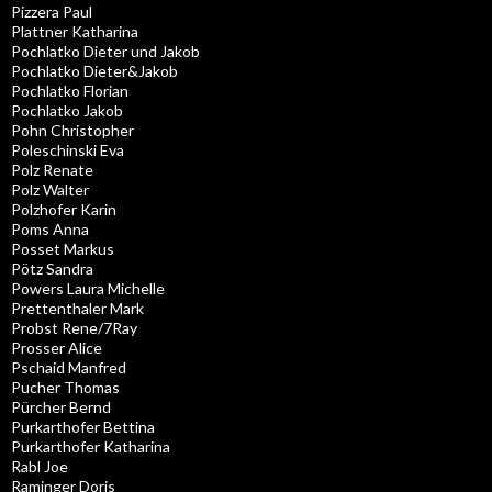
Pizzera Paul
Plattner Katharina
Pochlatko Dieter und Jakob
Pochlatko Dieter&Jakob
Pochlatko Florian
Pochlatko Jakob
Pohn Christopher
Poleschinski Eva
Polz Renate
Polz Walter
Polzhofer Karin
Poms Anna
Posset Markus
Pötz Sandra
Powers Laura Michelle
Prettenthaler Mark
Probst Rene/7Ray
Prosser Alice
Pschaid Manfred
Pucher Thomas
Pürcher Bernd
Purkarthofer Bettina
Purkarthofer Katharina
Rabl Joe
Raminger Doris