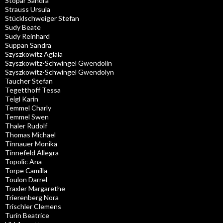
Stopar Sandra
Strauss Ursula
Stücklschweiger Stefan
Sudy Beate
Sudy Reinhard
Suppan Sandra
Szyszkowitz Aglaia
Szyszkowitz-Schwingel Gwendolin
Szyszkowitz-Schwingel Gwendolyn
Taucher Stefan
Tegetthoff Tessa
Teigl Karin
Temmel Charly
Temmel Swen
Thaler Rudolf
Thomas Michael
Tinnauer Monika
Tinnefeld Allegra
Topolic Ana
Torpe Camilla
Toulon Darrel
Traxler Margarethe
Trierenberg Nora
Trischler Clemens
Turin Beatrice