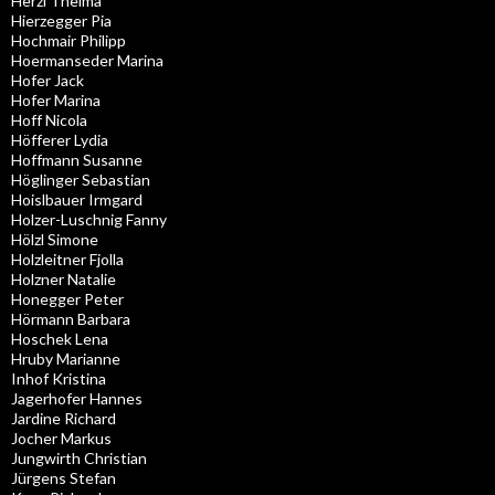
Herzl Thelma
Hierzegger Pia
Hochmair Philipp
Hoermanseder Marina
Hofer Jack
Hofer Marina
Hoff Nicola
Höfferer Lydia
Hoffmann Susanne
Höglinger Sebastian
Hoislbauer Irmgard
Holzer-Luschnig Fanny
Hölzl Simone
Holzleitner Fjolla
Holzner Natalie
Honegger Peter
Hörmann Barbara
Hoschek Lena
Hruby Marianne
Inhof Kristina
Jagerhofer Hannes
Jardine Richard
Jocher Markus
Jungwirth Christian
Jürgens Stefan