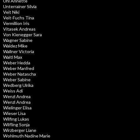
Uhl Annette
Unterrainer Silvia
Veit Niki
Veit-Fuchs Tina
Vermillion Iris
Vitasek Andreas
Von Kienegger Sara
Wagner Sabine
Waldez Mike
Wallner Victoria
Waltl Max
Weber Hedda
Weber Manfred
Weber Natascha
Weber Sabine
Wedberg Ulrika
Weiss Adi
Wenzl Andrea
Wenzl Andrea
Wielinger Elisa
Wieser Lisa
Wilfing Lukas
Wilfling Sonja
Wirzberger Liane
Wohlmuth Nadine Marie