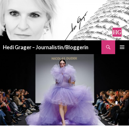
Suchen
Hedi Grager – Journalistin/Bloggerin
ZUM
PRIMÄR
INHALT
MENÜ
SPRINGEN