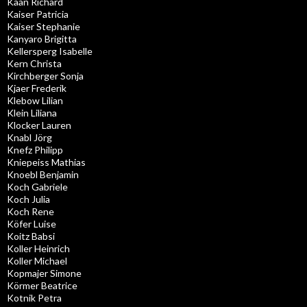
Kaan Richard
Kaiser Patricia
Kaiser Stephanie
Kanyaro Brigitta
Kellersperg Isabelle
Kern Christa
Kirchberger Sonja
Kjaer Frederik
Klebow Lilian
Klein Liliana
Klocker Lauren
Knabl Jörg
Knefz Philipp
Kniepeiss Mathias
Knoebl Benjamin
Koch Gabriele
Koch Julia
Koch Rene
Köfer Luise
Koitz Babsi
Koller Heinrich
Koller Michael
Kopmajer Simone
Körmer Beatrice
Kotnik Petra