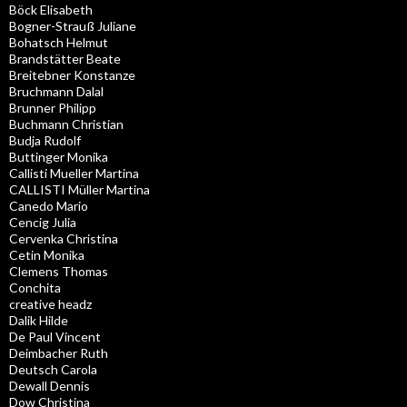
Böck Elisabeth
Bogner-Strauß Juliane
Bohatsch Helmut
Brandstätter Beate
Breitebner Konstanze
Bruchmann Dalal
Brunner Philipp
Buchmann Christian
Budja Rudolf
Buttinger Monika
Callisti Mueller Martina
CALLISTI Müller Martina
Canedo Mario
Cencig Julia
Cervenka Christina
Cetin Monika
Clemens Thomas
Conchita
creative headz
Dalik Hilde
De Paul Vincent
Deimbacher Ruth
Deutsch Carola
Dewall Dennis
Dow Christina