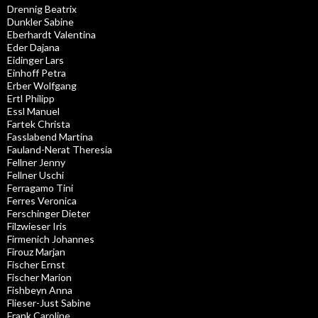
Drennig Beatrix
Dunkler Sabine
Eberhardt Valentina
Eder Dajana
Eidinger Lars
Einhoff Petra
Erber Wolfgang
Ertl Philipp
Essl Manuel
Fartek Christa
Fasslabend Martina
Fauland-Nerat Theresia
Fellner Jenny
Fellner Uschi
Ferragamo Tini
Ferres Veronica
Ferschinger Dieter
Filzwieser Iris
Firmenich Johannes
Firouz Marjan
Fischer Ernst
Fischer Marion
Fishbeyn Anna
Flieser-Just Sabine
Frank Caroline