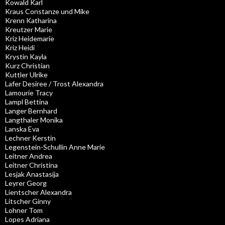
Kowald Karl
Kraus Constanze und Mike
Krenn Katharina
Kreutzer Marie
Kriz Heidemarie
Kriz Heidi
Krystin Kayla
Kurz Christian
Kuttler Ulrike
Lafer Desiree / Trost Alexandra
Lamourie Tracy
Lampl Bettina
Langer Bernhard
Langthaler Monika
Lanska Eva
Lechner Kerstin
Legenstein-Schullin Anne Marie
Leitner Andrea
Leitner Christina
Lesjak Anastasija
Leyrer Georg
Lientscher Alexandra
Litscher Ginny
Lohner Tom
Lopes Adriana