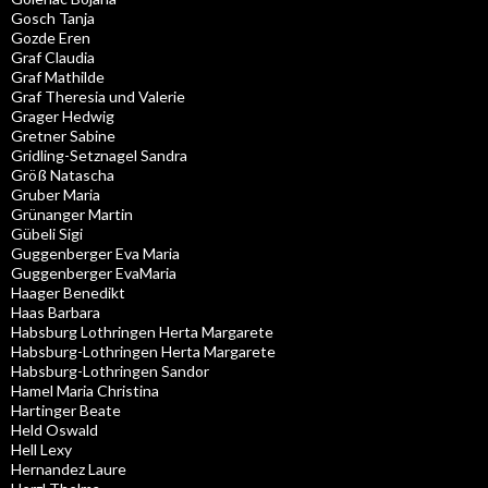
Gosch Tanja
Gozde Eren
Graf Claudia
Graf Mathilde
Graf Theresia und Valerie
Grager Hedwig
Gretner Sabine
Gridling-Setznagel Sandra
Größ Natascha
Gruber Maria
Grünanger Martin
Gübeli Sigi
Guggenberger Eva Maria
Guggenberger EvaMaria
Haager Benedikt
Haas Barbara
Habsburg Lothringen Herta Margarete
Habsburg-Lothringen Herta Margarete
Habsburg-Lothringen Sandor
Hamel Maria Christina
Hartinger Beate
Held Oswald
Hell Lexy
Hernandez Laure