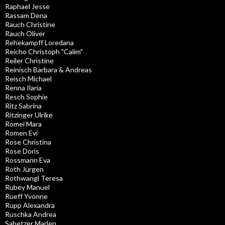
Raphael Jesse
Rassam Dena
Rauch Christine
Rauch Oliver
Rehekampff Loredana
Reicho Christoph "Calim"
Reiler Christine
Reinisch Barbara & Andreas
Reisch Michael
Renna Ilaria
Resch Sophie
Ritz Sabrina
Ritzinger Ulrike
Romei Mara
Romen Evi
Rose Christina
Rose Doris
Rossmann Eva
Roth Jürgen
Rothwangl Teresa
Rubey Manuel
Rueff Yvonne
Rupp Alexandra
Ruschka Andrea
Sabetzer Marlen