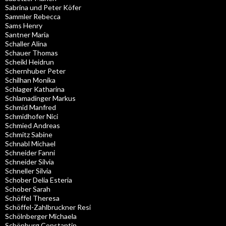
Sabrina und Peter Köfer
Sammler Rebecca
Sams Henry
Santner Maria
Schaller Alina
Schauer Thomas
Scheikl Heidrun
Schernhuber Peter
Schilhan Monika
Schlager Katharina
Schlamadinger Markus
Schmid Manfred
Schmidhofer Nici
Schmied Andreas
Schmitz Sabine
Schnabl Michael
Schneider Fanni
Schneider Silvia
Schneller Silvia
Schober Delia Esteria
Schober Sarah
Schöffel Theresa
Schöffel-Zahlbruckner Resi
Schölnberger Michaela
Schönburg Constantin