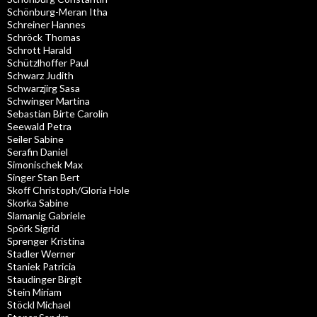
Schönburg-Meran Itha
Schreiner Hannes
Schröck Thomas
Schrott Harald
Schützlhoffer Paul
Schwarz Judith
Schwarzjirg Sasa
Schwinger Martina
Sebastian Birte Carolin
Seewald Petra
Seiler Sabine
Serafin Daniel
Simonischek Max
Singer Stan Bert
Skoff Christoph/Gloria Hole
Skorka Sabine
Slamanig Gabriele
Spörk Sigrid
Sprenger Kristina
Stadler Werner
Staniek Patricia
Staudinger Birgit
Stein Miriam
Stöckl Michael