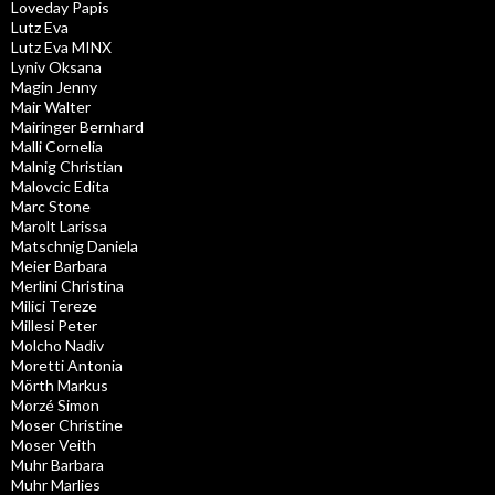
Loveday Papis
Lutz Eva
Lutz Eva MINX
Lyniv Oksana
Magin Jenny
Mair Walter
Mairinger Bernhard
Malli Cornelia
Malnig Christian
Malovcic Edita
Marc Stone
Marolt Larissa
Matschnig Daniela
Meier Barbara
Merlini Christina
Milici Tereze
Millesi Peter
Molcho Nadiv
Moretti Antonia
Mörth Markus
Morzé Simon
Moser Christine
Moser Veith
Muhr Barbara
Muhr Marlies