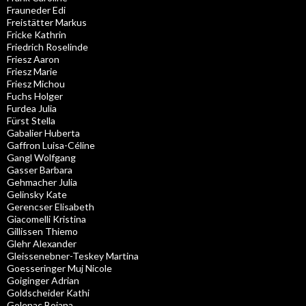
Frauneder Edi
Freistätter Markus
Fricke Kathrin
Friedrich Roselinde
Friesz Aaron
Friesz Marie
Friesz Michou
Fuchs Holger
Furdea Julia
Fürst Stella
Gabalier Huberta
Gaffron Luisa-Céline
Gangl Wolfgang
Gasser Barbara
Gehmacher Julia
Gelinsky Kate
Gerencser Elisabeth
Giacomelli Kristina
Gillissen Thiemo
Glehr Alexander
Gleissenebner-Teskey Martina
Goesseringer Muj Nicole
Goiginger Adrian
Goldscheider Kathi
Golenac Bojana