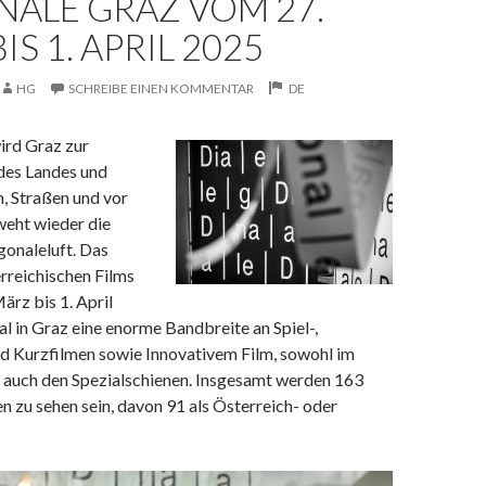
NALE GRAZ VOM 27.
IS 1. APRIL 2025
HG
SCHREIBE EINEN KOMMENTAR
DE
ird Graz zur
des Landes und
, Straßen und vor
weht wieder die
gonaleluft.
Das
erreichischen Films
ärz bis 1. April
 in Graz eine enorme Bandbreite an Spiel-,
 Kurzfilmen sowie Innovativem Film, sowohl im
auch den Spezialschienen. Insgesamt werden 163
 zu sehen sein, davon 91 als Österreich- oder