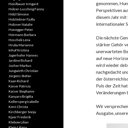
genommen, Humo
Hoislbauer Irmgard
Holzer-Luschnig Fanny
Perspektiven au
Hölzl Simone
diesem Jahr mit
Holzleitner Fjolla
internationaler 
Holzner Natalie
Honegger Peter
Hörmann Barbara
Die nächste Gen
Hoschek Lena
stärker Gehör ve
Hruby Marianne
Inhof Kristina
unerwarteten Be
Jagerhofer Hannes
auf neue Horizo
Jardine Richard
wird wieder deba
Jocher Markus
Jungwirth Christian
nachgedacht und 
Jürgens Stefan
der österreichis
Kaan Richard
Puls der Zeit ha
Kaiser Patricia
Kaiser Stephanie
Veränderungen b
Kanyaro Brigitta
Kellersperg Isabelle
Wir versprechen 
Kern Christa
Kirchberger Sonja
Ausgabe, unseren
Kjaer Frederik
Klebow Lilian
Klein Liliana