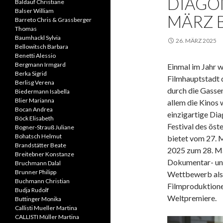
DIAGO
Baldauf Christiane
Balser William
MÄRZ B
Barreto Chris & Grassberger
Thomas
Baumhackl Sylvia
26. MÄRZ 2025
Bellowitsch Barbara
Benetti Alessio
Bergmann Irmgard
Einmal im Jahr w
Berka Sigrid
Filmhauptstadt 
Berlisg Verena
durch die Gassen
Biedermann Isabella
Blier Marianna
allem die Kinos 
Bocan Andrea
einzigartige Dia
Böck Elisabeth
Festival des öst
Bogner-Strauß Juliane
Bohatsch Helmut
bietet vom 27. M
Brandstätter Beate
2025 zum 28. Mal
Breitebner Konstanze
Dokumentar- und
Bruchmann Dalal
Brunner Philipp
Wettbewerb als 
Buchmann Christian
Filmproduktionen
Budja Rudolf
Weltpremiere.
Buttinger Monika
Callisti Mueller Martina
CALLISTI Müller Martina