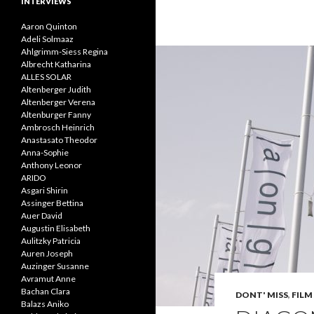
INTERVIEWS
Aaron Quinton
Adeli Solmaaz
Ahlgrimm-Siess Regina
Albrecht Katharina
ALLES SOLAR
Altenberger Judith
Altenberger Verena
Altenburger Fanny
Ambrosch Heinrich
Anastasato Theodor
Anna-Sophie
Anthony Leonor
ARIDO
Asgari Shirin
Assinger Bettina
Auer David
Augustin Elisabeth
Aulitzky Patricia
Auren Joseph
Auzinger Susanne
Avramut Anne
Bachan Clara
DONT' MISS
,
FILM 
Balazs Aniko