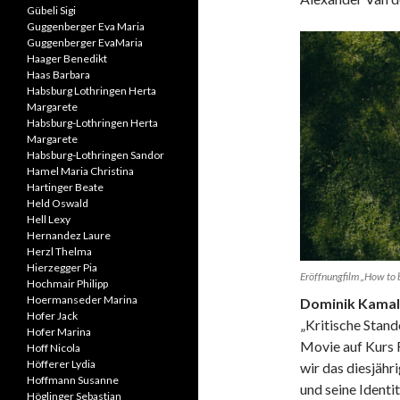
Gübeli Sigi
Guggenberger Eva Maria
Guggenberger EvaMaria
Haager Benedikt
Haas Barbara
Habsburg Lothringen Herta
Margarete
Habsburg-Lothringen Herta
Margarete
Habsburg-Lothringen Sandor
Hamel Maria Christina
Hartinger Beate
Held Oswald
Hell Lexy
Hernandez Laure
Herzl Thelma
Hierzegger Pia
Eröffnungfilm „How to b
Hochmair Philipp
Hoermanseder Marina
Dominik Kamalz
Hofer Jack
„Kritische Stan
Hofer Marina
Movie auf Kurs 
Hoff Nicola
Höfferer Lydia
wir das diesjäh
Hoffmann Susanne
und seine Identi
Höglinger Sebastian