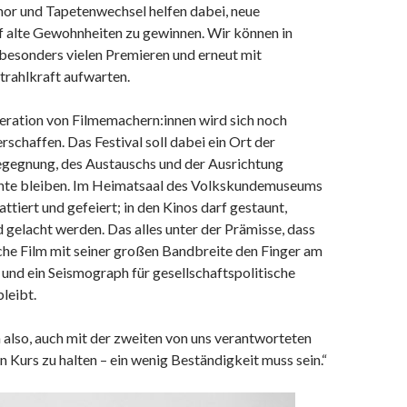
r und Tapetenwechsel helfen dabei, neue
f alte Gewohnheiten zu gewinnen. Wir können in
 besonders vielen Premieren und erneut mit
Strahlkraft aufwarten.
eration von Filmemachern:innen wird sich noch
rschaffen. Das Festival soll dabei ein Ort der
gegnung, des Austauschs und der Ausrichtung
nte bleiben. Im Heimatsaal des Volkskundemuseums
ttiert und gefeiert; in den Kinos darf gestaunt,
gelacht werden. Das alles unter der Prämisse, dass
che Film mit seiner großen Bandbreite den Finger am
t und ein Seismograph für gesellschaftspolitische
leibt.
also, auch mit der zweiten von uns verantworteten
 Kurs zu halten – ein wenig Beständigkeit muss sein.“