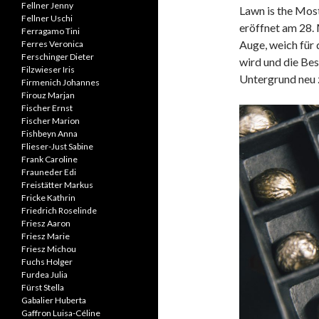
Fellner Jenny
Lawn is the Most
Fellner Uschi
eröffnet am 28.
Ferragamo Tini
Auge, weich für 
Ferres Veronica
Ferschinger Dieter
wird und die Be
Filzwieser Iris
Untergrund neu 
Firmenich Johannes
Firouz Marjan
Fischer Ernst
Fischer Marion
Fishbeyn Anna
Flieser-Just Sabine
Frank Caroline
Frauneder Edi
Freistätter Markus
Fricke Kathrin
Friedrich Roselinde
Friesz Aaron
Friesz Marie
Friesz Michou
Fuchs Holger
Furdea Julia
Fürst Stella
Gabalier Huberta
Gaffron Luisa-Céline