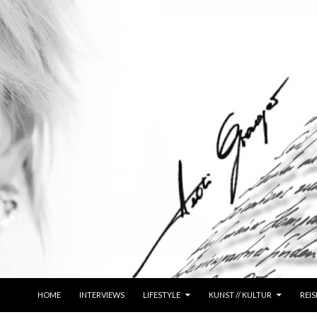
ZUM INHALT SPRINGEN
HOME
INTERVIEWS
LIFESTYLE
KUNST // KULTUR
REIS