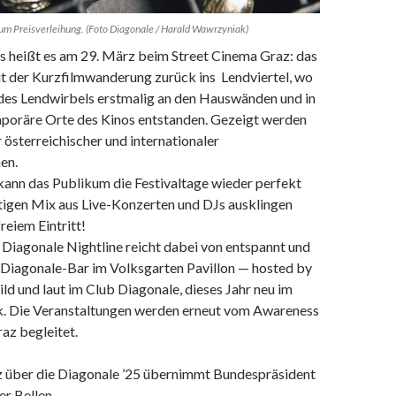
m Preisverleihung. (Foto Diagonale / Harald Wawrzyniak)
ts heißt es am 29. März beim Street Cinema Graz: das
it der Kurzfilmwanderung zurück ins Lendviertel, wo
 des Lendwirbels erstmalig an den Hauswänden und in
poräre Orte des Kinos entstanden. Gezeigt werden
 österreichischer und internationaler
en.
kann das Publikum die Festivaltage wieder perfekt
tigen Mix aus Live-Konzerten und DJs ausklingen
freiem Eintritt!
 Diagonale Nightline reicht dabei von entspannt und
r Diagonale-Bar im Volksgarten Pavillon — hosted by
ld und laut im Club Diagonale, dieses Jahr neu im
. Die Veranstaltungen werden erneut vom Awareness
z begleitet.
 über die Diagonale ’25 übernimmt Bundespräsident
r Bellen.