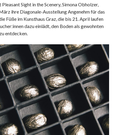
 Pleasant Sight in the Scenery, Simona Obholzer,
 März ihre Diagonale-Ausstellung Angenehm für das
die Füße im Kunsthaus Graz, die bis 21. April laufen
sucher:innen dazu einlädt, den Boden als gewohnten
zu entdecken.