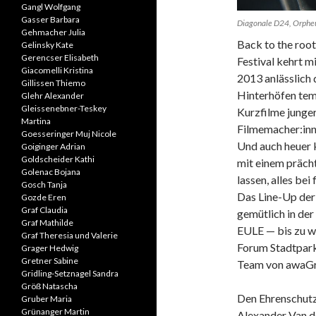
Gangl Wolfgang
Gasser Barbara
Diagonale D24, Orpheu
Gehmacher Julia
Back to the roo
Gelinsky Kate
Gerencser Elisabeth
Festival kehrt m
Giacomelli Kristina
2013 anlässlich
Gillissen Thiemo
Hinterhöfen tem
Glehr Alexander
Gleissenebner-Teskey
Kurzfilme junger
Martina
Filmemacher:inn
Goesseringer Muj Nicole
Und auch heuer 
Goiginger Adrian
Goldscheider Kathi
mit einem präch
Golenac Bojana
lassen, alles bei 
Gosch Tanja
Das Line-Up der
Gozde Eren
Graf Claudia
gemütlich in de
Graf Mathilde
EULE — bis zu wi
Graf Theresia und Valerie
Forum Stadtpark
Grager Hedwig
Gretner Sabine
Team von awaGra
Gridling-Setznagel Sandra
Größ Natascha
Den Ehrenschutz
Gruber Maria
Grünanger Martin
Alexander Van de