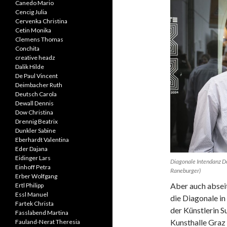
Canedo Mario
Cencig Julia
Cervenka Christina
Cetin Monika
Clemens Thomas
Conchita
creative headz
Dalik Hilde
De Paul Vincent
Deimbacher Ruth
Deutsch Carola
Dewall Dennis
Dow Christina
Drennig Beatrix
Dunkler Sabine
Eberhardt Valentina
Eder Dajana
Eidinger Lars
Diagonale Intendanz Do
Einhoff Petra
Raneburger)
Erber Wolfgang
Aber auch absei
Ertl Philipp
Essl Manuel
die Diagonale i
Fartek Christa
der Künstlerin S
Fasslabend Martina
Kunsthalle Graz 
Fauland-Nerat Theresia