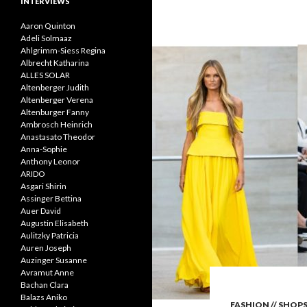
INTERVIEWS
Aaron Quinton
Adeli Solmaaz
Ahlgrimm-Siess Regina
Albrecht Katharina
ALLES SOLAR
Altenberger Judith
Altenberger Verena
Altenburger Fanny
Ambrosch Heinrich
Anastasato Theodor
Anna-Sophie
Anthony Leonor
ARIDO
Asgari Shirin
Assinger Bettina
Auer David
Augustin Elisabeth
Aulitzky Patricia
Auren Joseph
Auzinger Susanne
Avramut Anne
Bachan Clara
Balazs Aniko
FASHION // SHOP