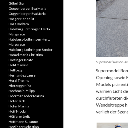
Gübeli Sigi
Guggenberger Eva Maria
Guggenberger EvaMaria
Haager Benedikt
Haas Barbara
Habsburg Lothringen Herta
Margarete
Habsburg-Lothringen Herta
Margarete
Habsburg-Lothringen Sandor
Hamel Maria Christina
Hartinger Beate
Supermodel Romee Strij
Held Oswald
Supermodel Rome
Hell Lexy
Hernandez Laure
Opening sowie F
Herzl Thelma
Models präsentie
Hierzegger Pia
warmen Licht de
Hochmair Philipp
Hoermanseder Marina
durchfluteten d
Hofer Jack
Wendeltreppe hi
Hofer Marina
verlieh der Sze
Hoff Nicola
Höfferer Lydia
Hoffmann Susanne
Höglinger Sebastian