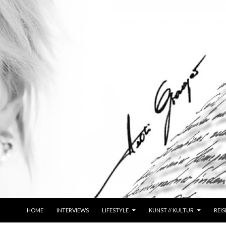
ZUM INHALT SPRINGEN
HOME
INTERVIEWS
LIFESTYLE
KUNST // KULTUR
REIS