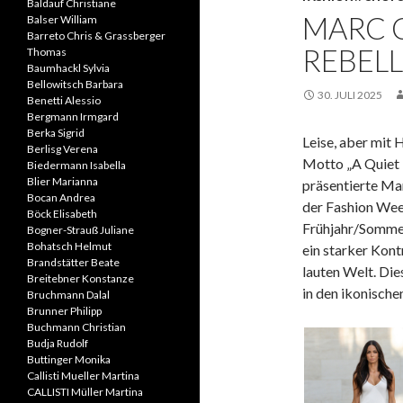
Baldauf Christiane
MARC C
Balser William
Barreto Chris & Grassberger
REBELL
Thomas
Baumhackl Sylvia
Bellowitsch Barbara
30. JULI 2025
Benetti Alessio
Bergmann Irmgard
Berka Sigrid
Leise, aber mit 
Berlisg Verena
Motto „A Quiet 
Biedermann Isabella
Blier Marianna
präsentierte Ma
Bocan Andrea
der Fashion Wee
Böck Elisabeth
Frühjahr/Sommer
Bogner-Strauß Juliane
Bohatsch Helmut
ein starker Kont
Brandstätter Beate
lauten Welt. Di
Breitebner Konstanze
in den ikonisch
Bruchmann Dalal
Brunner Philipp
Buchmann Christian
Budja Rudolf
Buttinger Monika
Callisti Mueller Martina
CALLISTI Müller Martina