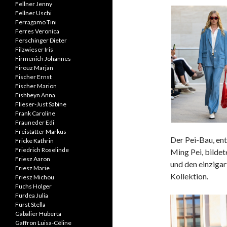
Fellner Jenny
Fellner Uschi
Ferragamo Tini
Ferres Veronica
Ferschinger Dieter
Filzwieser Iris
Firmenich Johannes
Firouz Marjan
Fischer Ernst
Fischer Marion
Fishbeyn Anna
Flieser-Just Sabine
Frank Caroline
Frauneder Edi
Freistätter Markus
Der Pei-Bau, en
Fricke Kathrin
Friedrich Roselinde
Ming Pei, bildet
Friesz Aaron
und den einzigar
Friesz Marie
Kollektion.
Friesz Michou
Fuchs Holger
Furdea Julia
Fürst Stella
Gabalier Huberta
Gaffron Luisa-Céline