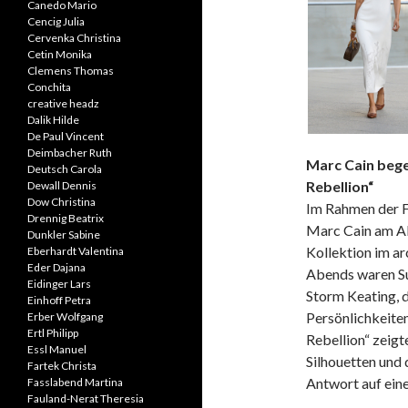
Canedo Mario
Cencig Julia
Cervenka Christina
Cetin Monika
Clemens Thomas
Conchita
creative headz
Dalik Hilde
De Paul Vincent
Deimbacher Ruth
Marc Cain bege
Deutsch Carola
Rebellion“
Dewall Dennis
Dow Christina
Im Rahmen der F
Drennig Beatrix
Marc Cain am Ab
Dunkler Sabine
Kollektion im ar
Eberhardt Valentina
Eder Dajana
Abends waren S
Eidinger Lars
Storm Keating, 
Einhoff Petra
Persönlichkeite
Erber Wolfgang
Ertl Philipp
Rebellion“ zeigt
Essl Manuel
Silhouetten und 
Fartek Christa
Antwort auf ein
Fasslabend Martina
Fauland-Nerat Theresia