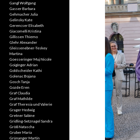
Gangl Wolfgang
Gasser Barbara
Gehmacher Julia
Gelinsky Kate
Gerencser Elisabeth
Giacomelli Kristina
Gillissen Thiemo
Glehr Alexander
Gleissenebner-Teskey
Martina
Goesseringer Muj Nicole
Goiginger Adrian
Goldscheider Kathi
Golenac Bojana
Gosch Tanja
Gozde Eren
Graf Claudia
Graf Mathilde
Graf Theresia und Valerie
Grager Hedwig
Gretner Sabine
Gridling-Setznagel Sandra
Größ Natascha
Gruber Maria
Grünanger Martin