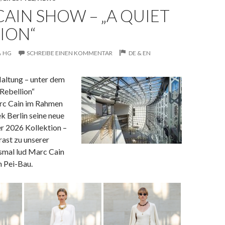
AIN SHOW – „A QUIET
ION“
HG
SCHREIBE EINEN KOMMENTAR
DE & EN
Haltung – unter dem
Rebellion“
rc Cain im Rahmen
k Berlin seine neue
 2026 Kollektion –
rast zu unserer
esmal lud Marc Cain
en Pei-Bau.