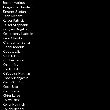
Jocher Markus
Jungwirth Christian
Jürgens Stefan
Kaan Richard
Kaiser Patricia
Kaiser Stephanie
Kanyaro Brigitta
Kellersperg Isabelle
Kern Christa
Kirchberger Sonja
Kjaer Frederik
Klebow Lilian
Klein Liliana
Klocker Lauren
Knabl Jörg
Knefz Philipp
Kniepeiss Mathias
Knoebl Benjamin
Koch Gabriele
Koch Julia
Koch Rene
Köfer Luise
Koitz Babsi
Koller Heinrich
Koller Michael