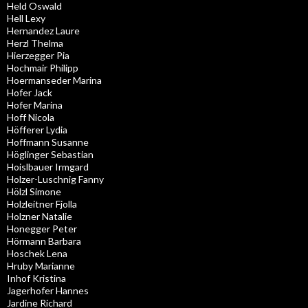
Held Oswald
Hell Lexy
Hernandez Laure
Herzl Thelma
Hierzegger Pia
Hochmair Philipp
Hoermanseder Marina
Hofer Jack
Hofer Marina
Hoff Nicola
Höfferer Lydia
Hoffmann Susanne
Höglinger Sebastian
Hoislbauer Irmgard
Holzer-Luschnig Fanny
Hölzl Simone
Holzleitner Fjolla
Holzner Natalie
Honegger Peter
Hörmann Barbara
Hoschek Lena
Hruby Marianne
Inhof Kristina
Jagerhofer Hannes
Jardine Richard