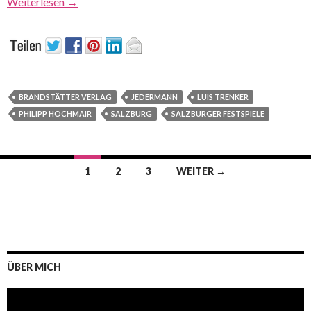
Weiterlesen
→
BRANDSTÄTTER VERLAG
JEDERMANN
LUIS TRENKER
PHILIPP HOCHMAIR
SALZBURG
SALZBURGER FESTSPIELE
Beitrags-
1
2
3
WEITER →
Navigation
ÜBER MICH
Video-
Player