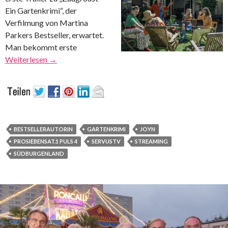
Ein Gartenkrimi“, der
Verfilmung von Martina
Parkers Bestseller, erwartet.
Man bekommt erste
Weiterlesen
→
BESTSELLERAUTORIN
GARTENKRIMI
JOYN
PROSIEBENSAT.1 PULS 4
SERVUSTV
STREAMING
SÜDBURGENLAND