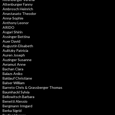
Altenburger Fanny
Ambrosch Heinrich
Anastasato Theodor
Anna-Sophie
Anthony Leonor
ARIDO
Asgari Shirin
Assinger Bettina
Auer David
Augustin Elisabeth
Aulitzky Patricia
Auren Joseph
Auzinger Susanne
Avramut Anne
Bachan Clara
Balazs Aniko
Baldauf Christiane
Balser William
Barreto Chris & Grassberger Thomas
Baumhackl Sylvia
Bellowitsch Barbara
Benetti Alessio
Bergmann Irmgard
Berka Sigrid