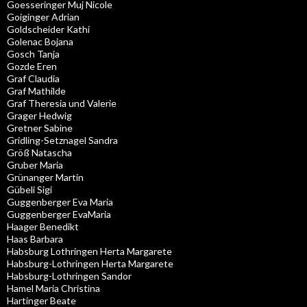
Goesseringer Muj Nicole
Goiginger Adrian
Goldscheider Kathi
Golenac Bojana
Gosch Tanja
Gozde Eren
Graf Claudia
Graf Mathilde
Graf Theresia und Valerie
Grager Hedwig
Gretner Sabine
Gridling-Setznagel Sandra
Größ Natascha
Gruber Maria
Grünanger Martin
Gübeli Sigi
Guggenberger Eva Maria
Guggenberger EvaMaria
Haager Benedikt
Haas Barbara
Habsburg Lothringen Herta Margarete
Habsburg-Lothringen Herta Margarete
Habsburg-Lothringen Sandor
Hamel Maria Christina
Hartinger Beate