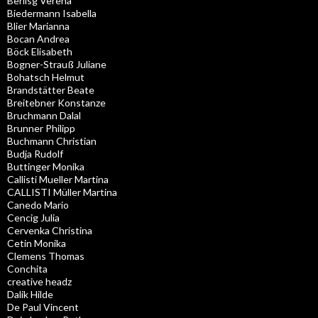
Berlisg Verena
Biedermann Isabella
Blier Marianna
Bocan Andrea
Böck Elisabeth
Bogner-Strauß Juliane
Bohatsch Helmut
Brandstätter Beate
Breitebner Konstanze
Bruchmann Dalal
Brunner Philipp
Buchmann Christian
Budja Rudolf
Buttinger Monika
Callisti Mueller Martina
CALLISTI Müller Martina
Canedo Mario
Cencig Julia
Cervenka Christina
Cetin Monika
Clemens Thomas
Conchita
creative headz
Dalik Hilde
De Paul Vincent