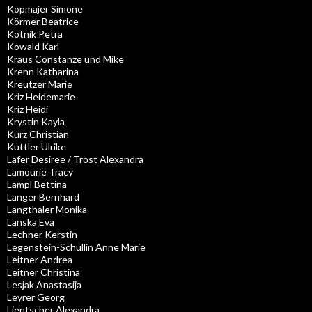
Kopmajer Simone
Körmer Beatrice
Kotnik Petra
Kowald Karl
Kraus Constanze und Mike
Krenn Katharina
Kreutzer Marie
Kriz Heidemarie
Kriz Heidi
Krystin Kayla
Kurz Christian
Kuttler Ulrike
Lafer Desiree / Trost Alexandra
Lamourie Tracy
Lampl Bettina
Langer Bernhard
Langthaler Monika
Lanska Eva
Lechner Kerstin
Legenstein-Schullin Anne Marie
Leitner Andrea
Leitner Christina
Lesjak Anastasija
Leyrer Georg
Lientscher Alexandra