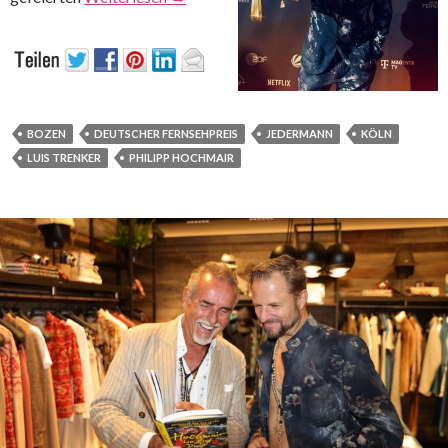
BOZEN
DEUTSCHER FERNSEHPREIS
JEDERMANN
KÖLN
LUIS TRENKER
PHILIPP HOCHMAIR