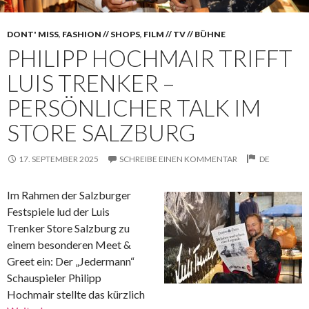
DONT' MISS
,
FASHION // SHOPS
,
FILM // TV // BÜHNE
PHILIPP HOCHMAIR TRIFFT
LUIS TRENKER –
PERSÖNLICHER TALK IM
STORE SALZBURG
17. SEPTEMBER 2025
SCHREIBE EINEN KOMMENTAR
DE
Im Rahmen der Salzburger
Festspiele lud der Luis
Trenker Store Salzburg zu
einem besonderen Meet &
Greet ein: Der „Jedermann“
Schauspieler Philipp
Hochmair stellte das kürzlich