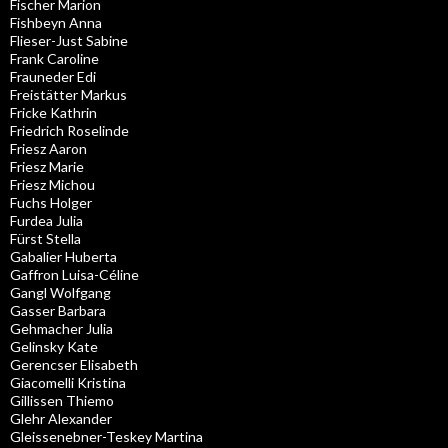
Fischer Marion
Fishbeyn Anna
Flieser-Just Sabine
Frank Caroline
Frauneder Edi
Freistätter Markus
Fricke Kathrin
Friedrich Roselinde
Friesz Aaron
Friesz Marie
Friesz Michou
Fuchs Holger
Furdea Julia
Fürst Stella
Gabalier Huberta
Gaffron Luisa-Céline
Gangl Wolfgang
Gasser Barbara
Gehmacher Julia
Gelinsky Kate
Gerencser Elisabeth
Giacomelli Kristina
Gillissen Thiemo
Glehr Alexander
Gleissenebner-Teskey Martina