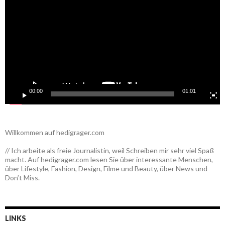
00:00
01:01
Willkommen auf hedigrager.com
// Ich arbeite als freie Journalistin, weil Schreiben mir sehr viel Spaß
macht. Auf hedigrager.com lesen Sie über interessante Menschen,
über Lifestyle, Fashion, Design, Filme und Beauty, über News und
Don’t Miss.
LINKS