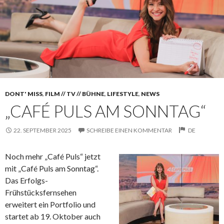
DONT' MISS
,
FILM // TV // BÜHNE
,
LIFESTYLE
,
NEWS
„CAFÉ PULS AM SONNTAG“
22. SEPTEMBER 2025
SCHREIBE EINEN KOMMENTAR
DE
Noch mehr „Café Puls“ jetzt
mit „Café Puls am Sonntag“.
Das Erfolgs-
Frühstücksfernsehen
erweitert ein Portfolio und
startet ab 19. Oktober auch