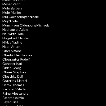
Moser Veith
Muhr Barbara
Muhr Marlies
Muj Goesseringer Nicole
Muj Nicole
Mumm-von Oldenburg Michaela
Neuhauser Adele
Neuwirth Tom
Niegelhell Claudia
Niklas Nadine
Noori Anton
Ober Simone
Oberbichler Hannes
Oberrauter Rudolf
Ochsner Kari
Öhler Georg
Ohnek Stephan
Oleschko Dali
Ostertag Marcel
Otrok Thomas
Pachner Valerie
Painsi Alessandro
Paternoss Mio
Payer Elisa