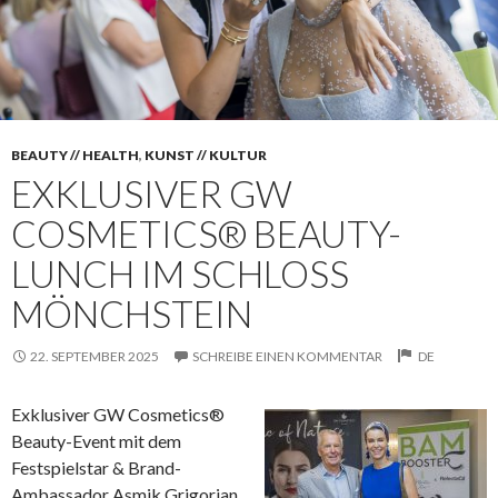
BEAUTY // HEALTH
,
KUNST // KULTUR
EXKLUSIVER GW
COSMETICS® BEAUTY-
LUNCH IM SCHLOSS
MÖNCHSTEIN
22. SEPTEMBER 2025
SCHREIBE EINEN KOMMENTAR
DE
Exklusiver GW Cosmetics®
Beauty-Event mit dem
Festspielstar & Brand-
Ambassador Asmik Grigorian