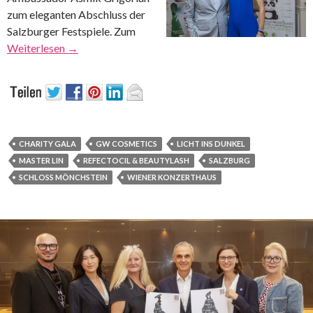
zum eleganten Abschluss der
Salzburger Festspiele. Zum
Weiterlesen
→
CHARITY GALA
GW COSMETICS
LICHT INS DUNKEL
MASTER LIN
REFECTOCIL & BEAUTYLASH
SALZBURG
SCHLOSS MÖNCHSTEIN
WIENER KONZERTHAUS