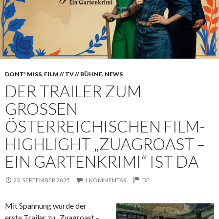
DONT' MISS
,
FILM // TV // BÜHNE
,
NEWS
DER TRAILER ZUM
GROSSEN Ö
STERREICHISCHEN FILM-H
IGHLIGHT „ZUAGROAST – E
IN GARTENKRIMI“ IST DA
23. SEPTEMBER 2025
1 KOMMENTAR
DE
Mit Spannung wurde der
erste Trailer zu „Zuagroast –