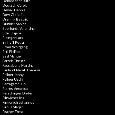
Deimbacher Ruth
Deutsch Carola
Dewall Dennis
Dow Christina
Drennig Beatrix
Dunkler Sabine
Eberhardt Valentina
Eder Dajana
Eidinger Lars
Einhoff Petra
Erber Wolfgang
Ertl Philipp
Essl Manuel
Fartek Christa
Fasslabend Martina
Fauland-Nerat Theresia
Fellner Jenny
Fellner Uschi
Ferragamo Tini
Ferres Veronica
Ferschinger Dieter
Filzwieser Iris
Firmenich Johannes
Firouz Marjan
Fischer Ernst