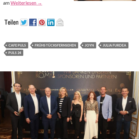
am
Weiterlesen
→
CAFE PULS
FRÜHSTÜCKSFERNSEHEN
JOYN
JULIA FURDEA
PULS 24