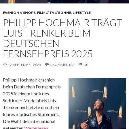
FASHION // SHOPS
,
FILM // TV // BÜHNE
,
LIFESTYLE
PHILIPP HOCHMAIR TRÄGT
LUIS TRENKER BEIM
DEUTSCHEN
FERNSEHPREIS 2025
17. SEPTEMBER 2025
1 KOMMENTAR
DE
Philipp Hochmair erschien
beim Deutschen Fernsehpreis
2025 in einem Look des
Südtiroler Modelabels Luis
Trenker und setzte damit ein
klares modisches Statement.
Die Wahl des international
gefeierten
Weiterlesen
→