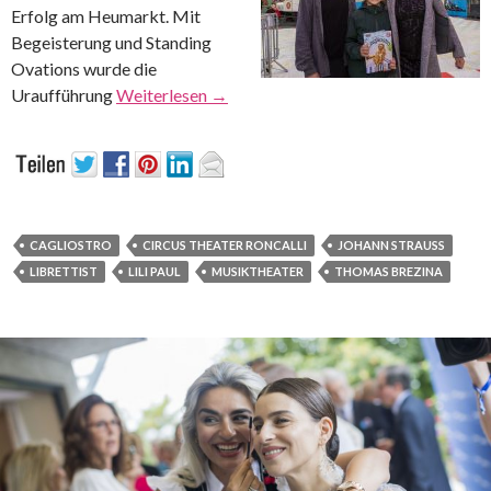
Erfolg am Heumarkt. Mit
Begeisterung und Standing
Ovations wurde die
Uraufführung
Weiterlesen
→
CAGLIOSTRO
CIRCUS THEATER RONCALLI
JOHANN STRAUSS
LIBRETTIST
LILI PAUL
MUSIKTHEATER
THOMAS BREZINA