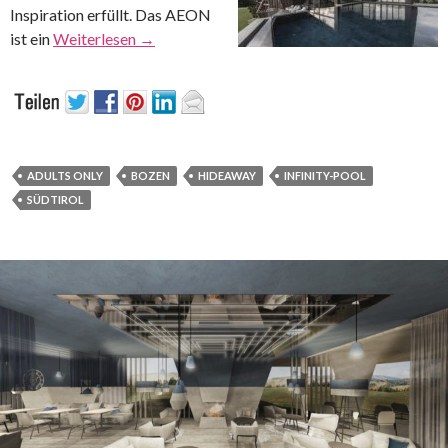
Inspiration erfüllt. Das AEON
ist ein
Weiterlesen
→
ADULTS ONLY
BOZEN
HIDEAWAY
INFINITY-POOL
SÜDTIROL