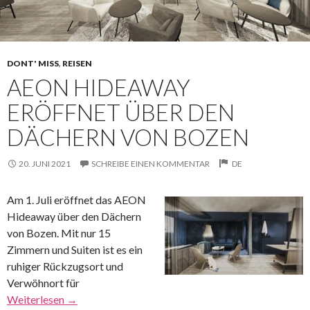
DONT' MISS
,
REISEN
AEON HIDEAWAY
ERÖFFNET ÜBER DEN
DÄCHERN VON BOZEN
20. JUNI 2021
SCHREIBE EINEN KOMMENTAR
DE
Am 1. Juli eröffnet das AEON
Hideaway über den Dächern
von Bozen. Mit nur 15
Zimmern und Suiten ist es ein
ruhiger Rückzugsort und
Verwöhnort für
Weiterlesen
→