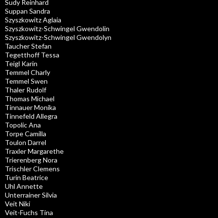
Sudy Reinhard
Suppan Sandra
Szyszkowitz Aglaia
Szyszkowitz-Schwingel Gwendolin
Szyszkowitz-Schwingel Gwendolyn
Taucher Stefan
Tegetthoff Tessa
Teigl Karin
Temmel Charly
Temmel Swen
Thaler Rudolf
Thomas Michael
Tinnauer Monika
Tinnefeld Allegra
Topolic Ana
Torpe Camilla
Toulon Darrel
Traxler Margarethe
Trierenberg Nora
Trischler Clemens
Turin Beatrice
Uhl Annette
Unterrainer Silvia
Veit Niki
Veit-Fuchs Tina