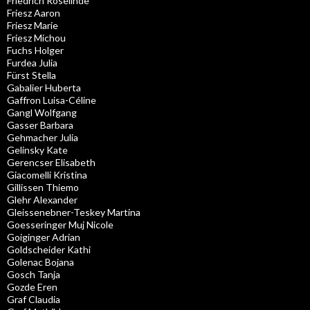
Friedrich Roselinde
Friesz Aaron
Friesz Marie
Friesz Michou
Fuchs Holger
Furdea Julia
Fürst Stella
Gabalier Huberta
Gaffron Luisa-Céline
Gangl Wolfgang
Gasser Barbara
Gehmacher Julia
Gelinsky Kate
Gerencser Elisabeth
Giacomelli Kristina
Gillissen Thiemo
Glehr Alexander
Gleissenebner-Teskey Martina
Goesseringer Muj Nicole
Goiginger Adrian
Goldscheider Kathi
Golenac Bojana
Gosch Tanja
Gozde Eren
Graf Claudia