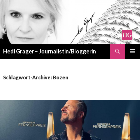
Suchen
Hedi Grager – Journalistin/Bloggerin
ZUM
PRIMÄR
INHALT
MENÜ
SPRINGEN
Schlagwort-Archive: Bozen