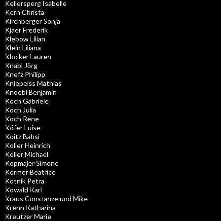
Kellersperg Isabelle
Kern Christa
Kirchberger Sonja
Kjaer Frederik
Klebow Lilian
Klein Liliana
Klocker Lauren
Knabl Jörg
Knefz Philipp
Kniepeiss Mathias
Knoebl Benjamin
Koch Gabriele
Koch Julia
Koch Rene
Köfer Luise
Koitz Babsi
Koller Heinrich
Koller Michael
Kopmajer Simone
Körmer Beatrice
Kotnik Petra
Kowald Karl
Kraus Constanze und Mike
Krenn Katharina
Kreutzer Marie