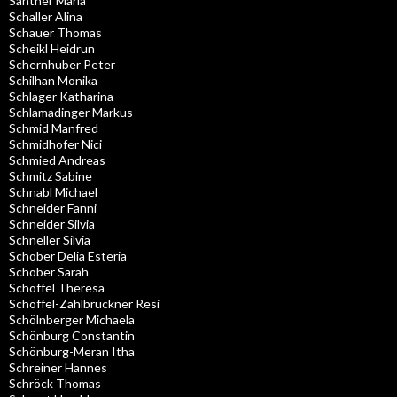
Santner Maria
Schaller Alina
Schauer Thomas
Scheikl Heidrun
Schernhuber Peter
Schilhan Monika
Schlager Katharina
Schlamadinger Markus
Schmid Manfred
Schmidhofer Nici
Schmied Andreas
Schmitz Sabine
Schnabl Michael
Schneider Fanni
Schneider Silvia
Schneller Silvia
Schober Delia Esteria
Schober Sarah
Schöffel Theresa
Schöffel-Zahlbruckner Resi
Schölnberger Michaela
Schönburg Constantin
Schönburg-Meran Itha
Schreiner Hannes
Schröck Thomas