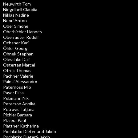
Neuwirth Tom
Niegelhell Claudia
Niklas Nadine
Noori Anton
Ober Simone
Oberbichler Hannes
Oberrauter Rudolf
Ochsner Kari
Öhler Georg
Ohnek Stephan
Oleschko Dali
Ostertag Marcel
Otrok Thomas
Pachner Valerie
Painsi Alessandro
Paternoss Mio
Payer Elisa
Pelzmann Niki
Peterson Annika
Petrovic Tatjana
Pichler Barbara
Pizzera Paul
Plattner Katharina
Pochlatko Dieter und Jakob
Pochlatko Dieter&Jakob