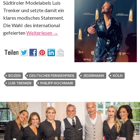
Südtiroler Modelabels Luis
Trenker und setzte damit ein
klares modisches Statement.
Die Wahl des international
gefeierten
Weiterlesen
→
BOZEN
DEUTSCHER FERNSEHPREIS
JEDERMANN
KÖLN
LUIS TRENKER
PHILIPP HOCHMAIR