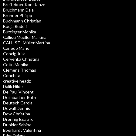
Breitebner Konstanze
Bruchmann Dalal
Brunner Philipp
Buchmann Christian
Budja Rudolf
Buttinger Monika
Callisti Mueller Martina
CALLISTI Müller Martina
Canedo Mario
Cencig Julia
Cervenka Christina
Cetin Monika
Clemens Thomas
Conchita
creative headz
Dalik Hilde
De Paul Vincent
Deimbacher Ruth
Deutsch Carola
Dewall Dennis
Dow Christina
Drennig Beatrix
Dunkler Sabine
Eberhardt Valentina
Eder Dajana