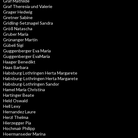
Graf Mathilde
Graf Theresia und Valerie
Grager Hedwig
Gretner Sabine
Gridling-Setznagel Sandra
Größ Natascha
Gruber Maria
Grünanger Martin
Gübeli Sigi
Guggenberger Eva Maria
Guggenberger EvaMaria
Haager Benedikt
Haas Barbara
Habsburg Lothringen Herta Margarete
Habsburg-Lothringen Herta Margarete
Habsburg-Lothringen Sandor
Hamel Maria Christina
Hartinger Beate
Held Oswald
Hell Lexy
Hernandez Laure
Herzl Thelma
Hierzegger Pia
Hochmair Philipp
Hoermanseder Marina