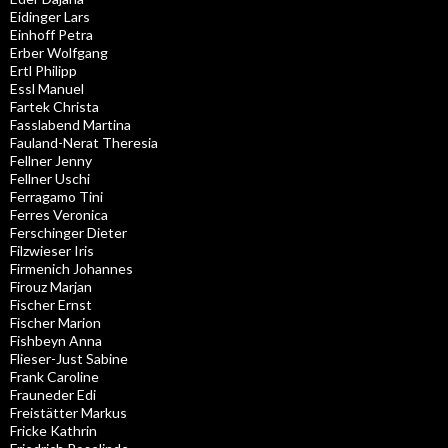
Eidinger Lars
Einhoff Petra
Erber Wolfgang
Ertl Philipp
Essl Manuel
Fartek Christa
Fasslabend Martina
Fauland-Nerat Theresia
Fellner Jenny
Fellner Uschi
Ferragamo Tini
Ferres Veronica
Ferschinger Dieter
Filzwieser Iris
Firmenich Johannes
Firouz Marjan
Fischer Ernst
Fischer Marion
Fishbeyn Anna
Flieser-Just Sabine
Frank Caroline
Frauneder Edi
Freistätter Markus
Fricke Kathrin