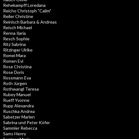
Rehekampff Loredana
Reicho Christoph "Calim"
Reiler Christine
Reinisch Barbara & Andreas
Reisch Michael
Renna Ilaria
Resch Sophie
Ritz Sabrina
Ritzinger Ulrike
Romei Mara
Romen Evi
Rose Christina
Rose Doris
Rossmann Eva
Roth Jürgen
Rothwangl Teresa
Rubey Manuel
Rueff Yvonne
Rupp Alexandra
Ruschka Andrea
Sabetzer Marlen
Sabrina und Peter Köfer
Sammler Rebecca
Sams Henry