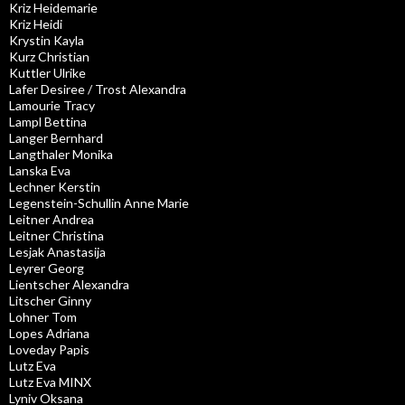
Kriz Heidemarie
Kriz Heidi
Krystin Kayla
Kurz Christian
Kuttler Ulrike
Lafer Desiree / Trost Alexandra
Lamourie Tracy
Lampl Bettina
Langer Bernhard
Langthaler Monika
Lanska Eva
Lechner Kerstin
Legenstein-Schullin Anne Marie
Leitner Andrea
Leitner Christina
Lesjak Anastasija
Leyrer Georg
Lientscher Alexandra
Litscher Ginny
Lohner Tom
Lopes Adriana
Loveday Papis
Lutz Eva
Lutz Eva MINX
Lyniv Oksana