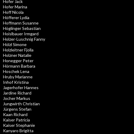
Hofer Jack
Hofer Marina
Hoff Nicola
Höfferer Lydia
Hoffmann Susanne
Höglinger Sebastian
Hoislbauer Irmgard
Holzer-Luschnig Fanny
Hölzl Simone
Holzleitner Fjolla
Holzner Natalie
Honegger Peter
Hörmann Barbara
Hoschek Lena
Hruby Marianne
Inhof Kristina
Jagerhofer Hannes
Jardine Richard
Jocher Markus
Jungwirth Christian
Jürgens Stefan
Kaan Richard
Kaiser Patricia
Kaiser Stephanie
Kanyaro Brigitta