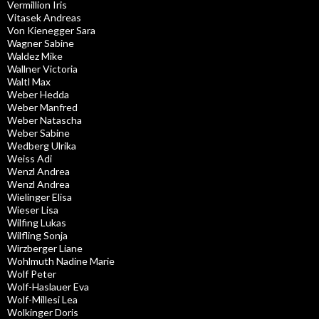
Vermillion Iris
Vitasek Andreas
Von Kienegger Sara
Wagner Sabine
Waldez Mike
Wallner Victoria
Waltl Max
Weber Hedda
Weber Manfred
Weber Natascha
Weber Sabine
Wedberg Ulrika
Weiss Adi
Wenzl Andrea
Wenzl Andrea
Wielinger Elisa
Wieser Lisa
Wilfing Lukas
Wilfling Sonja
Wirzberger Liane
Wohlmuth Nadine Marie
Wolf Peter
Wolf-Haslauer Eva
Wolf-Millesi Lea
Wolkinger Doris