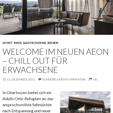
DONT' MISS
,
GASTROSZENE
,
REISEN
WELCOME IM NEUEN AEON
– CHILL OUT FÜR
ERWACHSENE
11. DEZEMBER 2021
SCHREIBE EINEN KOMMENTAR
DE
In Oberbozen bietet sich ein
Adults Only-Refugium an, das
anspruchsvollste Sehnsüchte
nach Entspannung und neuer