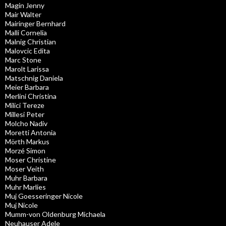
Magin Jenny
Mair Walter
Mairinger Bernhard
Malli Cornelia
Malnig Christian
Malovcic Edita
Marc Stone
Marolt Larissa
Matschnig Daniela
Meier Barbara
Merlini Christina
Milici Tereze
Millesi Peter
Molcho Nadiv
Moretti Antonia
Mörth Markus
Morzé Simon
Moser Christine
Moser Veith
Muhr Barbara
Muhr Marlies
Muj Goesseringer Nicole
Muj Nicole
Mumm-von Oldenburg Michaela
Neuhauser Adele