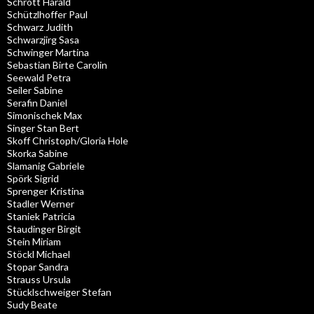
Schrott Harald
Schützlhoffer Paul
Schwarz Judith
Schwarzjirg Sasa
Schwinger Martina
Sebastian Birte Carolin
Seewald Petra
Seiler Sabine
Serafin Daniel
Simonischek Max
Singer Stan Bert
Skoff Christoph/Gloria Hole
Skorka Sabine
Slamanig Gabriele
Spörk Sigrid
Sprenger Kristina
Stadler Werner
Staniek Patricia
Staudinger Birgit
Stein Miriam
Stöckl Michael
Stopar Sandra
Strauss Ursula
Stücklschweiger Stefan
Sudy Beate