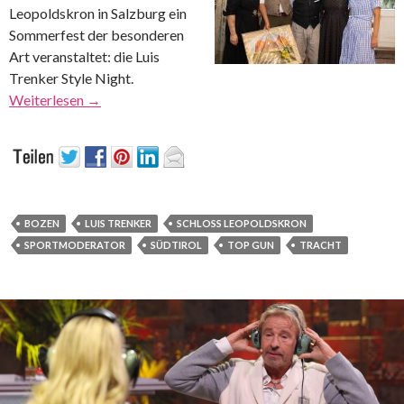
Leopoldskron in Salzburg ein
Sommerfest der besonderen
Art veranstaltet: die Luis
Trenker Style Night.
Weiterlesen
→
BOZEN
LUIS TRENKER
SCHLOSS LEOPOLDSKRON
SPORTMODERATOR
SÜDTIROL
TOP GUN
TRACHT