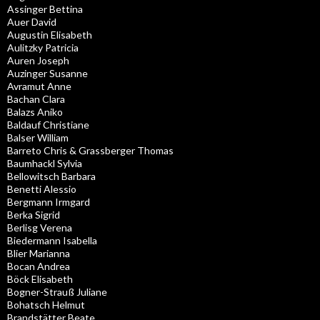
Assinger Bettina
Auer David
Augustin Elisabeth
Aulitzky Patricia
Auren Joseph
Auzinger Susanne
Avramut Anne
Bachan Clara
Balazs Aniko
Baldauf Christiane
Balser William
Barreto Chris & Grassberger Thomas
Baumhackl Sylvia
Bellowitsch Barbara
Benetti Alessio
Bergmann Irmgard
Berka Sigrid
Berlisg Verena
Biedermann Isabella
Blier Marianna
Bocan Andrea
Böck Elisabeth
Bogner-Strauß Juliane
Bohatsch Helmut
Brandstätter Beate