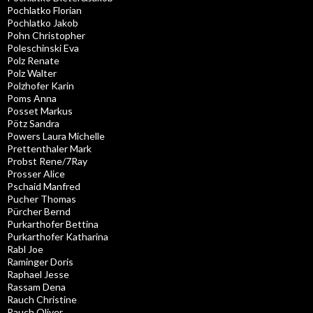
Pochlatko Florian
Pochlatko Jakob
Pohn Christopher
Poleschinski Eva
Polz Renate
Polz Walter
Polzhofer Karin
Poms Anna
Posset Markus
Pötz Sandra
Powers Laura Michelle
Prettenthaler Mark
Probst Rene/7Ray
Prosser Alice
Pschaid Manfred
Pucher Thomas
Pürcher Bernd
Purkarthofer Bettina
Purkarthofer Katharina
Rabl Joe
Raminger Doris
Raphael Jesse
Rassam Dena
Rauch Christine
Rauch Oliver