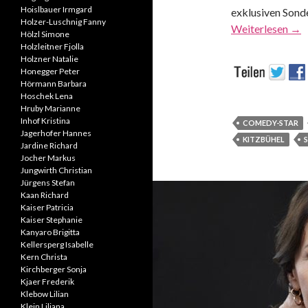
Hoislbauer Irmgard
exklusiven Sond
Holzer-Luschnig Fanny
Weiterlesen
→
Hölzl Simone
Holzleitner Fjolla
Holzner Natalie
Honegger Peter
Hörmann Barbara
Hoschek Lena
Hruby Marianne
Inhof Kristina
COMEDY-STAR
Jagerhofer Hannes
KITZBÜHEL
Jardine Richard
Jocher Markus
Jungwirth Christian
Jürgens Stefan
Kaan Richard
Kaiser Patricia
Kaiser Stephanie
Kanyaro Brigitta
Kellersperg Isabelle
Kern Christa
Kirchberger Sonja
Kjaer Frederik
Klebow Lilian
Klein Liliana