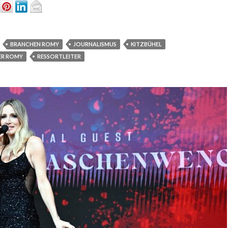
BRANCHEN ROMY
JOURNALISMUS
KITZBÜHEL
ER ROMY
RESSORTLEITER