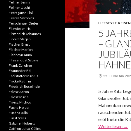
Fellner Jenny
Fellner Uschi
Ferragamo Tini
Ferres Veronica
LIFESTYLE
,
REISEN
Ferschinger Dieter
Filzwieser Iris
5 JAHR
Firmenich Johannes
Firouz Marjan
– GLA
Fischer Ernst
Fischer Marion
JUBIL
Fishbeyn Anna
Flieser-Just Sabine
HAHN
Frank Caroline
Frauneder Edi
Freistätter Markus
25. FEBRUAR 20
Fricke Kathrin
Friedrich Roselinde
5 Jahre Kitz Leg
Friesz Aaron
Friesz Marie
Glanzvoller Jub
Friesz Michou
Hahnenkammwoc
Fuchs Holger
rauschenden Ju
Furdea Julia
Fürst Stella
eröffnete die Ki
Gabalier Huberta
Weiterlesen
→
Gaffron Luisa-Céline