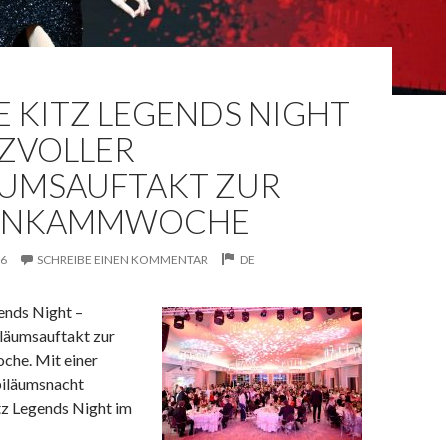
E KITZ LEGENDS NIGHT
NZVOLLER
ÄUMSAUFTAKT ZUR
ENKAMMWOCHE
26
SCHREIBE EINEN KOMMENTAR
DE
ends Night –
iläumsauftakt zur
he. Mit einer
biläumsnacht
tz Legends Night im