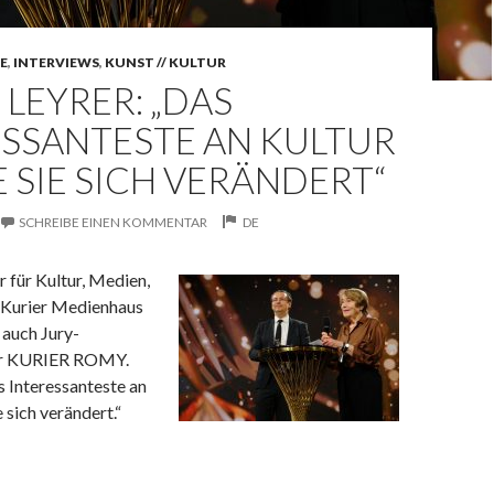
NE
,
INTERVIEWS
,
KUNST // KULTUR
LEYRER: „DAS
ESSANTESTE AN KULTUR
IE SIE SICH VERÄNDERT“
SCHREIBE EINEN KOMMENTAR
DE
r für Kultur, Medien,
Kurier Medienhaus
 auch Jury-
er KURIER ROMY.
 Interessanteste an
e sich verändert.“