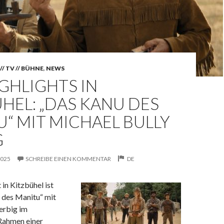
// TV // BÜHNE
,
NEWS
GHLIGHTS IN
HEL: „DAS KANU DES
“ MIT MICHAEL BULLY
G
2025
SCHREIBE EINEN KOMMENTAR
DE
 in Kitzbühel ist
 des Manitu“ mit
erbig im
 Rahmen einer