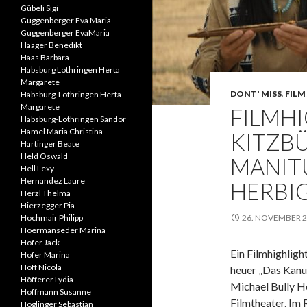
Gübeli Sigi
Guggenberger Eva Maria
Guggenberger EvaMaria
Haager Benedikt
Haas Barbara
Habsburg Lothringen Herta
Margarete
DONT' MISS
,
FILM 
Habsburg-Lothringen Herta
Margarete
FILMHI
Habsburg-Lothringen Sandor
Hamel Maria Christina
KITZBÜ
Hartinger Beate
Held Oswald
MANITU
Hell Lexy
Hernandez Laure
HERBI
Herzl Thelma
Hierzegger Pia
Hochmair Philipp
26. NOVEMBER 
Hoermanseder Marina
Hofer Jack
Ein Filmhighlight
Hofer Marina
Hoff Nicola
heuer „Das Kanu
Höfferer Lydia
Michael Bully H
Hoffmann Susanne
Filmtheater. Im
Höglinger Sebastian