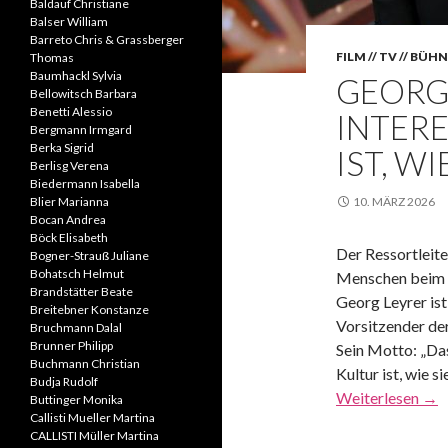
Baldauf Christiane
Balser William
Barreto Chris & Grassberger
FILM // TV // BÜH
Thomas
Baumhackl Sylvia
GEORG 
Bellowitsch Barbara
Benetti Alessio
INTER
Bergmann Irmgard
Berka Sigrid
IST, W
Berlisg Verena
Biedermann Isabella
Blier Marianna
10. MÄRZ 2026
Bocan Andrea
Böck Elisabeth
Der Ressortleite
Bogner-Strauß Juliane
Bohatsch Helmut
Menschen beim 
Brandstätter Beate
Georg Leyrer ist
Breitebner Konstanze
Vorsitzender d
Bruchmann Dalal
Brunner Philipp
Sein Motto: „Das
Buchmann Christian
Kultur ist, wie si
Budja Rudolf
Weiterlesen
→
Buttinger Monika
Callisti Mueller Martina
CALLISTI Müller Martina