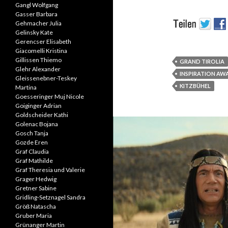
Gangl Wolfgang
Gasser Barbara
Gehmacher Julia
Gelinsky Kate
Gerencser Elisabeth
Giacomelli Kristina
Gillissen Thiemo
GRAND TIROLIA
Glehr Alexander
INSPIRATION AW
Gleissenebner-Teskey
KITZBÜHEL
Martina
Goesseringer Muj Nicole
Goiginger Adrian
Goldscheider Kathi
Golenac Bojana
Gosch Tanja
Gozde Eren
Graf Claudia
Graf Mathilde
Graf Theresia und Valerie
Grager Hedwig
Gretner Sabine
Gridling-Setznagel Sandra
Größ Natascha
Gruber Maria
Grünanger Martin