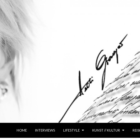
ZUM INHALT SPRINGEN
HOME
INTERVIEWS
LIFESTYLE
KUNST // KULTUR
REIS