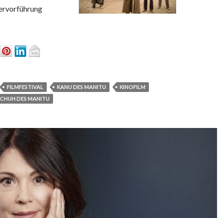
ervorführung
FILMFESTIVAL
KANU DES MANITU
KINOFILM
SCHUH DES MANITU