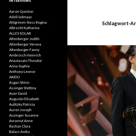
INTERVIEWS
Aaron Quinton
Adeli Solmaaz
Ahlgrimm-Siess Regina
Schlagwort-Ar
Albrecht Katharina
ALLES SOLAR
Altenberger Judith
Altenberger Verena
Altenburger Fanny
Ambrosch Heinrich
Anastasato Theodor
Anna-Sophie
Anthony Leonor
ARIDO
Asgari Shirin
Assinger Bettina
Auer David
Augustin Elisabeth
Aulitzky Patricia
Auren Joseph
Auzinger Susanne
Avramut Anne
Bachan Clara
Balazs Aniko