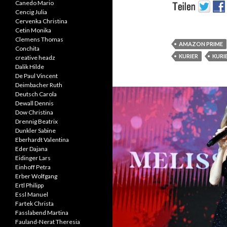
Canedo Mario
Cencig Julia
Cervenka Christina
Cetin Monika
Clemens Thomas
AMAZON PRIME
Conchita
KURIER
KURI
creative headz
Dalik Hilde
De Paul Vincent
Deimbacher Ruth
Deutsch Carola
Dewall Dennis
Dow Christina
Drennig Beatrix
Dunkler Sabine
Eberhardt Valentina
Eder Dajana
Eidinger Lars
Einhoff Petra
Erber Wolfgang
Ertl Philipp
Essl Manuel
Fartek Christa
Fasslabend Martina
Fauland-Nerat Theresia