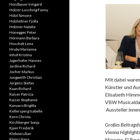
Hoislbauer Irmgard
Holzer-Luschnig Fanny
Hölzl Simone
Holzleitner Fjolla
Holzner Natalie
Honegger Peter
Hörmann Barbara
Hoschek Lena
Hruby Marianne
Inhof Kristina
Jagerhofer Hannes
Jardine Richard
Jocher Markus
Jungwirth Christian
Mit dabei waren:
Jürgens Stefan
Künstler und Aus
Kaan Richard
Elisabeth Himme
Kaiser Patricia
Kaiser Stephanie
VBW Musicaldars
Kanyaro Brigitta
Aussteller:inne
Kellersperg Isabelle
Kern Christa
Kirchberger Sonja
Großes Beitragsfo
Kjaer Frederik
Vienna Highlights
Klebow Lilian
Mascara, FJ Baur.
Klein Liliana