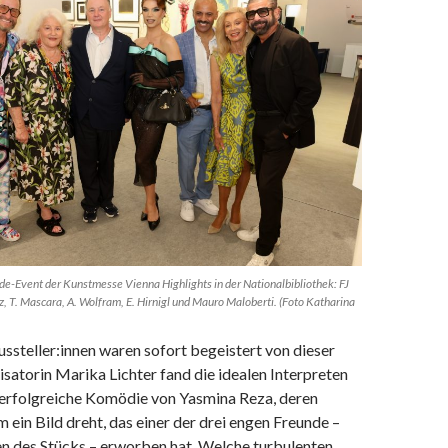
de-Event der Kunstmesse Vienna Highlights in der Nationalbibliothek: FJ
lz, T. Mascara, A. Wolfram, E. Hirnigl und Mauro Maloberti. (Foto Katharina
ssteller:innen waren sofort begeistert von dieser
satorin Marika Lichter fand die idealen Interpreten
t erfolgreiche Komödie von Yasmina Reza, deren
 ein Bild dreht, das einer der drei engen Freunde –
en des Stücks – erworben hat. Welche turbulenten