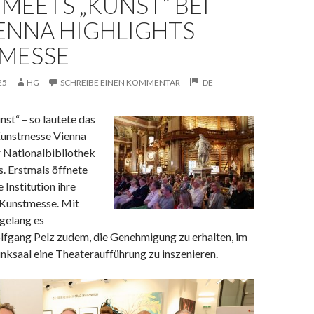
MEETS „KUNST“ BEI
ENNA HIGHLIGHTS
MESSE
25
HG
SCHREIBE EINEN KOMMENTAR
DE
st“ – so lautete das
Kunstmesse Vienna
r Nationalbibliothek
. Erstmals öffnete
 Institution ihre
 Kunstmesse. Mit
gelang es
lfgang Pelz zudem, die Genehmigung zu erhalten, im
nksaal eine Theateraufführung zu inszenieren.