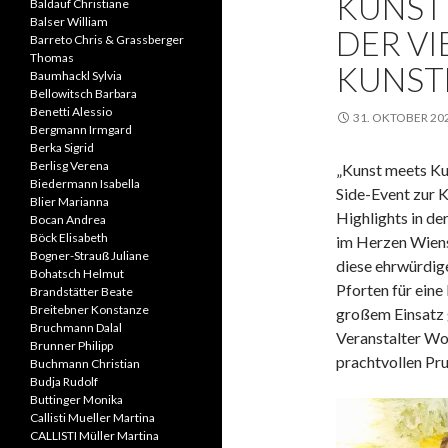
KUNST 
Baldauf Christiane
Balser William
DER VI
Barreto Chris & Grassberger
Thomas
KUNST
Baumhackl Sylvia
Bellowitsch Barbara
Benetti Alessio
31. OKTOBER 20
Bergmann Irmgard
Berka Sigrid
Berlisg Verena
„Kunst meets Kun
Biedermann Isabella
Side-Event zur 
Blier Marianna
Highlights in de
Bocan Andrea
Böck Elisabeth
im Herzen Wiens
Bogner-Strauß Juliane
diese ehrwürdige
Bohatsch Helmut
Pforten
für eine
Brandstätter Beate
Breitebner Konstanze
großem Einsatz 
Bruchmann Dalal
Veranstalter Wo
Brunner Philipp
prachtvollen Pru
Buchmann Christian
Budja Rudolf
Buttinger Monika
Callisti Mueller Martina
CALLISTI Müller Martina