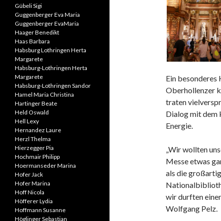
Gübeli Sigi
Guggenberger Eva Maria
Guggenberger EvaMaria
Haager Benedikt
Haas Barbara
Habsburg Lothringen Herta
Margarete
Habsburg-Lothringen Herta
Margarete
Ein besonderes 
Habsburg-Lothringen Sandor
Oberhollenzer k
Hamel Maria Christina
traten vielvers
Hartinger Beate
Held Oswald
Dialog mit dem k
Hell Lexy
Energie.
Hernandez Laure
Herzl Thelma
Hierzegger Pia
„Wir wollten un
Hochmair Philipp
Messe etwas gan
Hoermanseder Marina
als die großart
Hofer Jack
Hofer Marina
Nationalbibliot
Hoff Nicola
wir durften eine
Höfferer Lydia
Wolfgang Pelz.
Hoffmann Susanne
Höglinger Sebastian