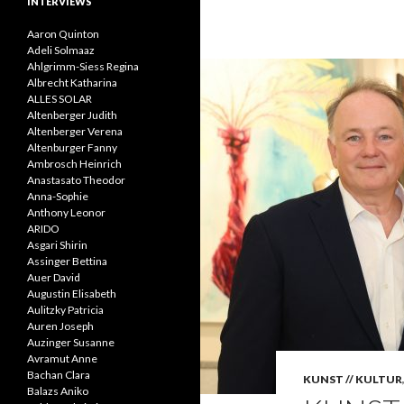
INTERVIEWS
Aaron Quinton
Adeli Solmaaz
Ahlgrimm-Siess Regina
Albrecht Katharina
ALLES SOLAR
Altenberger Judith
Altenberger Verena
Altenburger Fanny
Ambrosch Heinrich
Anastasato Theodor
Anna-Sophie
Anthony Leonor
ARIDO
Asgari Shirin
Assinger Bettina
Auer David
Augustin Elisabeth
Aulitzky Patricia
Auren Joseph
Auzinger Susanne
Avramut Anne
Bachan Clara
KUNST // KULTUR
Balazs Aniko