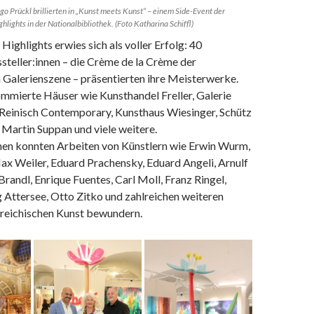
o Prückl brillierten in „Kunst meets Kunst“ – einem Side-Event der
ights in der Nationalbibliothek. (Foto Katharina Schiffl)
Highlights erwies sich als voller Erfolg: 40
teller:innen – die Crème de la Crème der
 Galerienszene – präsentierten ihre Meisterwerke.
ommierte Häuser wie Kunsthandel Freller, Galerie
 Reinisch Contemporary, Kunsthaus Wiesinger, Schütz
e Martin Suppan und viele weitere.
nen konnten Arbeiten von Künstlern wie Erwin Wurm,
ax Weiler, Eduard Prachensky, Eduard Angeli, Arnulf
Brandl, Enrique Fuentes, Carl Moll, Franz Ringel,
 Attersee, Otto Zitko und zahlreichen weiteren
rreichischen Kunst bewundern.