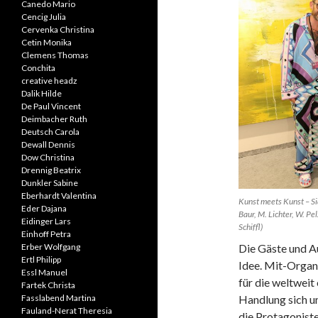
Canedo Mario
Cencig Julia
Cervenka Christina
Cetin Monika
Clemens Thomas
Conchita
creative headz
Dalik Hilde
De Paul Vincent
Deimbacher Ruth
Deutsch Carola
Dewall Dennis
Dow Christina
Drennig Beatrix
Dunkler Sabine
Eberhardt Valentina
Kunst meets Kunst – Si
Eder Dajana
Baur, M. Lichter, W. Pe
Eidinger Lars
Schiffl)
Einhoff Petra
Erber Wolfgang
Die Gäste und Au
Ertl Philipp
Idee. Mit-Organi
Essl Manuel
für die weltwei
Fartek Christa
Fasslabend Martina
Handlung sich um
Fauland-Nerat Theresia
die Protagonist