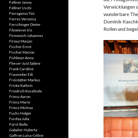
Fellner Jenny
Verwicklungen s
Fellner Uschi
Ferragamo Tini
wunderbare The
Ferres Veronica
Dominik Kaschke,
Ferschinger Dieter
Rollen und begei
Filzwieser Iris
Firmenich Johannes
Firouz Marjan
Fischer Ernst
Fischer Marion
Fishbeyn Anna
Flieser-Just Sabine
Frank Caroline
Frauneder Edi
Freistätter Markus
Fricke Kathrin
Friedrich Roselinde
Friesz Aaron
Friesz Marie
Friesz Michou
Fuchs Holger
Furdea Julia
Fürst Stella
Gabalier Huberta
Gaffron Luisa-Céline