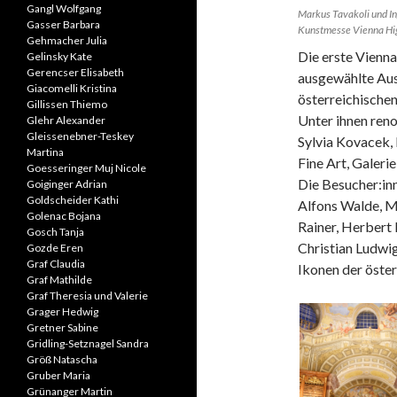
Gangl Wolfgang
Markus Tavakoli und Ing
Gasser Barbara
Kunstmesse Vienna Highl
Gehmacher Julia
Die erste Vienna 
Gelinsky Kate
Gerencser Elisabeth
ausgewählte Auss
Giacomelli Kristina
österreichischen
Gillissen Thiemo
Unter ihnen ren
Glehr Alexander
Gleissenebner-Teskey
Sylvia Kovacek,
Martina
Fine Art, Galeri
Goesseringer Muj Nicole
Die Besucher:in
Goiginger Adrian
Goldscheider Kathi
Alfons Walde, M
Golenac Bojana
Rainer, Herbert 
Gosch Tanja
Christian Ludwig
Gozde Eren
Graf Claudia
Ikonen der öste
Graf Mathilde
Graf Theresia und Valerie
Grager Hedwig
Gretner Sabine
Gridling-Setznagel Sandra
Größ Natascha
Gruber Maria
Grünanger Martin