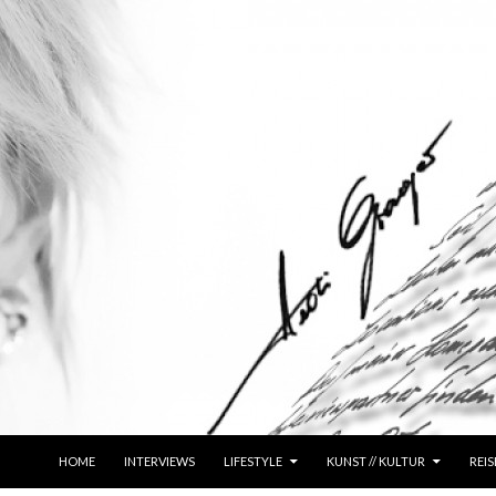
ZUM INHALT SPRINGEN
HOME
INTERVIEWS
LIFESTYLE
KUNST // KULTUR
REIS