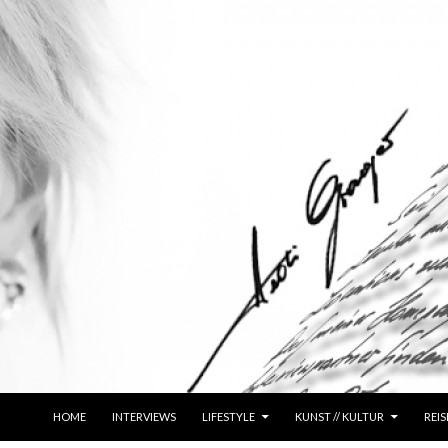
ZUM INHALT SPRINGEN
HOME
INTERVIEWS
LIFESTYLE
KUNST // KULTUR
REIS