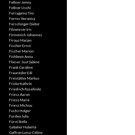
Fellner Jenny
Fellner Uschi
Ferragamo Tini
Ferres Veronica
Ferschinger Dieter
Filzwieser Iris
Firmenich Johannes
Firouz Marjan
Fischer Ernst
Fischer Marion
Fishbeyn Anna
Flieser-Just Sabine
Frank Caroline
Frauneder Edi
Freistätter Markus
Fricke Kathrin
Friedrich Roselinde
Friesz Aaron
Friesz Marie
Friesz Michou
Fuchs Holger
Furdea Julia
Fürst Stella
Gabalier Huberta
Gaffron Luisa-Céline