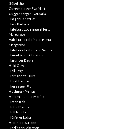
Gübeli Sigi
Guggenberger Eva Maria
Guggenberger EvaMaria
Haager Benedikt
Haas Barbara
Habsburg Lothringen Herta
Margarete
Habsburg-Lothringen Herta
Margarete
Habsburg-Lothringen Sandor
Hamel Maria Christina
Hartinger Beate
Held Oswald
Hell Lexy
Hernandez Laure
Herzl Thelma
Hierzegger Pia
Hochmair Philipp
Hoermanseder Marina
Hofer Jack
Hofer Marina
Hoff Nicola
Höfferer Lydia
Hoffmann Susanne
Höglinger Sebastian