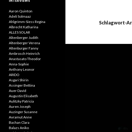
INTERVIEWS
Aaron Quinton
Adeli Solmaaz
Ahlgrimm-Siess Regina
Schlagwort-Ar
Albrecht Katharina
ALLES SOLAR
Altenberger Judith
Altenberger Verena
Altenburger Fanny
Ambrosch Heinrich
Anastasato Theodor
Anna-Sophie
Anthony Leonor
ARIDO
Asgari Shirin
Assinger Bettina
Auer David
Augustin Elisabeth
Aulitzky Patricia
Auren Joseph
Auzinger Susanne
Avramut Anne
Bachan Clara
Balazs Aniko