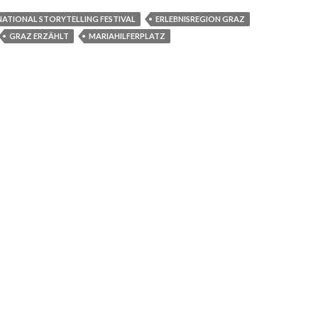
NATIONAL STORYTELLING FESTIVAL
ERLEBNISREGION GRAZ
GRAZ ERZÄHLT
MARIAHILFERPLATZ