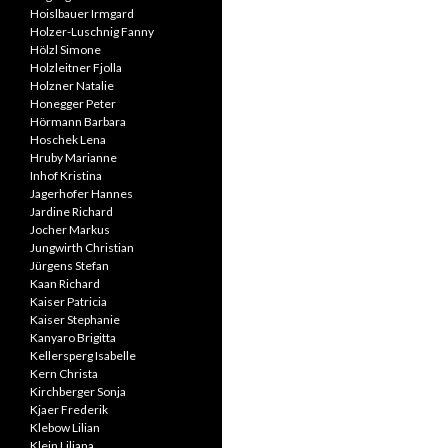
Hoislbauer Irmgard
Holzer-Luschnig Fanny
Hölzl Simone
Holzleitner Fjolla
Holzner Natalie
Honegger Peter
Hörmann Barbara
Hoschek Lena
Hruby Marianne
Inhof Kristina
Jagerhofer Hannes
Jardine Richard
Jocher Markus
Jungwirth Christian
Jürgens Stefan
Kaan Richard
Kaiser Patricia
Kaiser Stephanie
Kanyaro Brigitta
Kellersperg Isabelle
Kern Christa
Kirchberger Sonja
Kjaer Frederik
Klebow Lilian
Klein Liliana