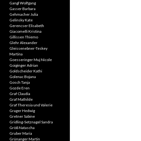
Gangl Wolfgang
Gasser Barbara
Gehmacher Julia
Gelinsky Kate
Gerencser Elisabeth
Giacomelli Kristina
Gillissen Thiemo
Glehr Alexander
Gleissenebner-Teskey
Martina
Goesseringer Muj Nicole
Goiginger Adrian
Goldscheider Kathi
Golenac Bojana
Gosch Tanja
Gozde Eren
Graf Claudia
Graf Mathilde
Graf Theresia und Valerie
Grager Hedwig
Gretner Sabine
Gridling-Setznagel Sandra
Größ Natascha
Gruber Maria
Grünanger Martin