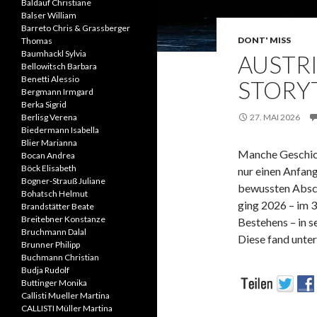
Baldauf Christiane
Balser William
Barreto Chris & Grassberger
DONT' MISS
Thomas
Baumhackl Sylvia
AUSTR
Bellowitsch Barbara
Benetti Alessio
STORYT
Bergmann Irmgard
Berka Sigrid
Berlisg Verena
27. MAI 2026
Biedermann Isabella
Blier Marianna
Manche Geschic
Bocan Andrea
Böck Elisabeth
nur einen Anfang
Bogner-Strauß Juliane
bewussten Absch
Bohatsch Helmut
ging 2026 – im 3
Brandstätter Beate
Breitebner Konstanze
Bestehens – in s
Bruchmann Dalal
Diese fand unte
Brunner Philipp
Buchmann Christian
Budja Rudolf
Buttinger Monika
Callisti Mueller Martina
CALLISTI Müller Martina