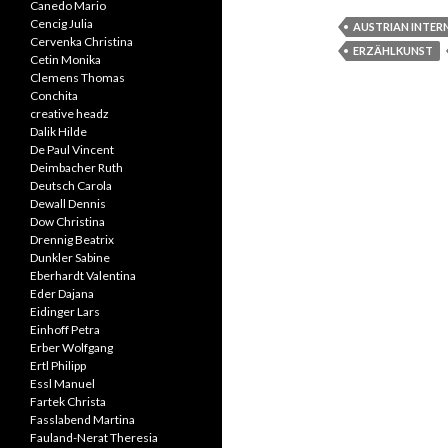
Canedo Mario
Cencig Julia
AUSTRIAN INTER
Cervenka Christina
ERZÄHLKUNST
Cetin Monika
Clemens Thomas
Conchita
creative headz
Dalik Hilde
De Paul Vincent
Deimbacher Ruth
Deutsch Carola
Dewall Dennis
Dow Christina
Drennig Beatrix
Dunkler Sabine
Eberhardt Valentina
Eder Dajana
Eidinger Lars
Einhoff Petra
Erber Wolfgang
Ertl Philipp
Essl Manuel
Fartek Christa
Fasslabend Martina
Fauland-Nerat Theresia