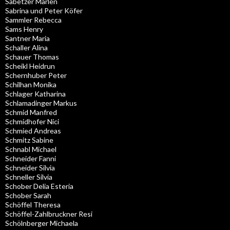
Sabetzer Marlen
Sabrina und Peter Köfer
Sammler Rebecca
Sams Henry
Santner Maria
Schaller Alina
Schauer Thomas
Scheikl Heidrun
Schernhuber Peter
Schilhan Monika
Schlager Katharina
Schlamadinger Markus
Schmid Manfred
Schmidhofer Nici
Schmied Andreas
Schmitz Sabine
Schnabl Michael
Schneider Fanni
Schneider Silvia
Schneller Silvia
Schober Delia Esteria
Schober Sarah
Schöffel Theresa
Schöffel-Zahlbruckner Resi
Schölnberger Michaela