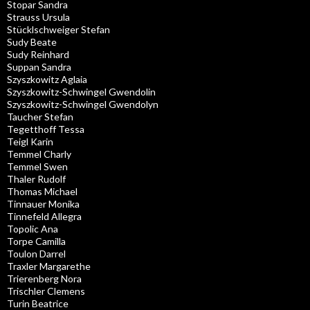
Stopar Sandra
Strauss Ursula
Stücklschweiger Stefan
Sudy Beate
Sudy Reinhard
Suppan Sandra
Szyszkowitz Aglaia
Szyszkowitz-Schwingel Gwendolin
Szyszkowitz-Schwingel Gwendolyn
Taucher Stefan
Tegetthoff Tessa
Teigl Karin
Temmel Charly
Temmel Swen
Thaler Rudolf
Thomas Michael
Tinnauer Monika
Tinnefeld Allegra
Topolic Ana
Torpe Camilla
Toulon Darrel
Traxler Margarethe
Trierenberg Nora
Trischler Clemens
Turin Beatrice