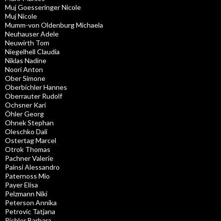
Muj Goesseringer Nicole
Muj Nicole
Mumm-von Oldenburg Michaela
Neuhauser Adele
Neuwirth Tom
Niegelhell Claudia
Niklas Nadine
Noori Anton
Ober Simone
Oberbichler Hannes
Oberrauter Rudolf
Ochsner Kari
Öhler Georg
Ohnek Stephan
Oleschko Dali
Ostertag Marcel
Otrok Thomas
Pachner Valerie
Painsi Alessandro
Paternoss Mio
Payer Elisa
Pelzmann Niki
Peterson Annika
Petrovic Tatjana
Pichler Barbara