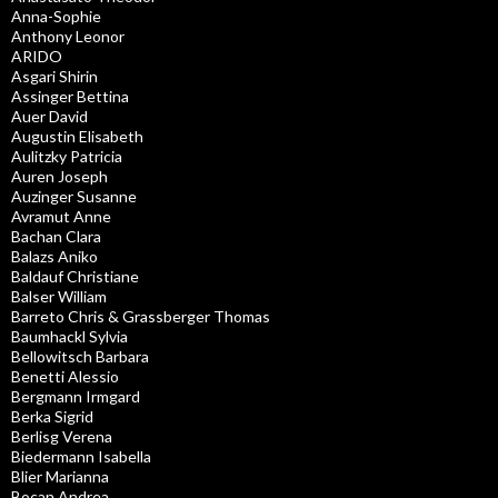
Anna-Sophie
Anthony Leonor
ARIDO
Asgari Shirin
Assinger Bettina
Auer David
Augustin Elisabeth
Aulitzky Patricia
Auren Joseph
Auzinger Susanne
Avramut Anne
Bachan Clara
Balazs Aniko
Baldauf Christiane
Balser William
Barreto Chris & Grassberger Thomas
Baumhackl Sylvia
Bellowitsch Barbara
Benetti Alessio
Bergmann Irmgard
Berka Sigrid
Berlisg Verena
Biedermann Isabella
Blier Marianna
Bocan Andrea