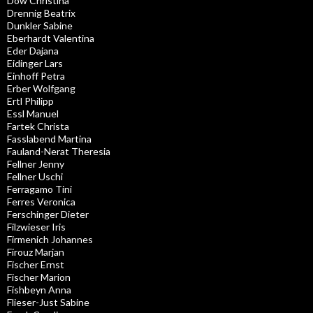
Dow Christina
Drennig Beatrix
Dunkler Sabine
Eberhardt Valentina
Eder Dajana
Eidinger Lars
Einhoff Petra
Erber Wolfgang
Ertl Philipp
Essl Manuel
Fartek Christa
Fasslabend Martina
Fauland-Nerat Theresia
Fellner Jenny
Fellner Uschi
Ferragamo Tini
Ferres Veronica
Ferschinger Dieter
Filzwieser Iris
Firmenich Johannes
Firouz Marjan
Fischer Ernst
Fischer Marion
Fishbeyn Anna
Flieser-Just Sabine