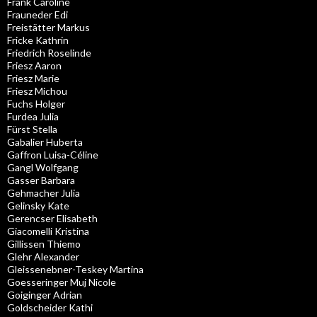
Frank Caroline
Frauneder Edi
Freistätter Markus
Fricke Kathrin
Friedrich Roselinde
Friesz Aaron
Friesz Marie
Friesz Michou
Fuchs Holger
Furdea Julia
Fürst Stella
Gabalier Huberta
Gaffron Luisa-Céline
Gangl Wolfgang
Gasser Barbara
Gehmacher Julia
Gelinsky Kate
Gerencser Elisabeth
Giacomelli Kristina
Gillissen Thiemo
Glehr Alexander
Gleissenebner-Teskey Martina
Goesseringer Muj Nicole
Goiginger Adrian
Goldscheider Kathi