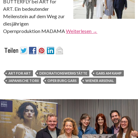
BUTTERFLY bei ART for
ART. Ein bedeutender
Meilenstein auf dem Weg zur
diesjährigen
Opernproduktion MADAMA
Weiterlesen
→
ART FOR ART
DEKORATIONSWERKSTÄTTE
GARS AM KAMP
JAPANISCHE TORII
OPER BURG GARS
WIENER ARSENAL