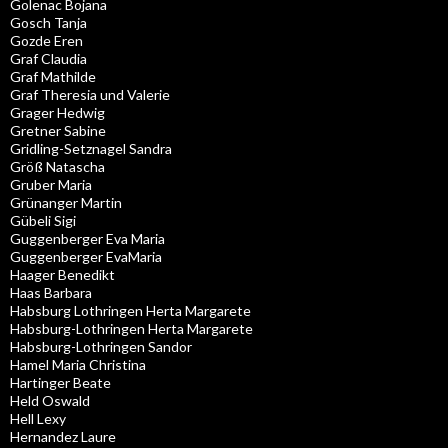
Golenac Bojana
Gosch Tanja
Gozde Eren
Graf Claudia
Graf Mathilde
Graf Theresia und Valerie
Grager Hedwig
Gretner Sabine
Gridling-Setznagel Sandra
Größ Natascha
Gruber Maria
Grünanger Martin
Gübeli Sigi
Guggenberger Eva Maria
Guggenberger EvaMaria
Haager Benedikt
Haas Barbara
Habsburg Lothringen Herta Margarete
Habsburg-Lothringen Herta Margarete
Habsburg-Lothringen Sandor
Hamel Maria Christina
Hartinger Beate
Held Oswald
Hell Lexy
Hernandez Laure