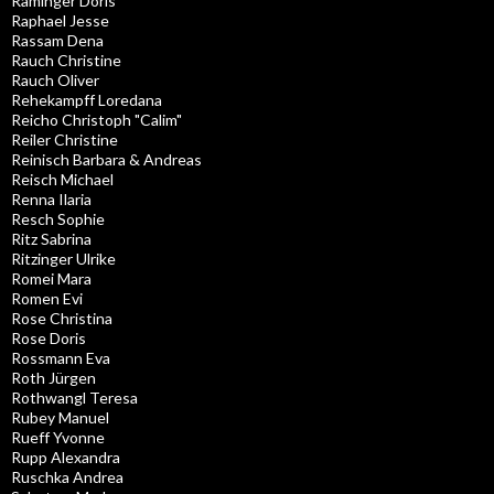
Raminger Doris
Raphael Jesse
Rassam Dena
Rauch Christine
Rauch Oliver
Rehekampff Loredana
Reicho Christoph "Calim"
Reiler Christine
Reinisch Barbara & Andreas
Reisch Michael
Renna Ilaria
Resch Sophie
Ritz Sabrina
Ritzinger Ulrike
Romei Mara
Romen Evi
Rose Christina
Rose Doris
Rossmann Eva
Roth Jürgen
Rothwangl Teresa
Rubey Manuel
Rueff Yvonne
Rupp Alexandra
Ruschka Andrea