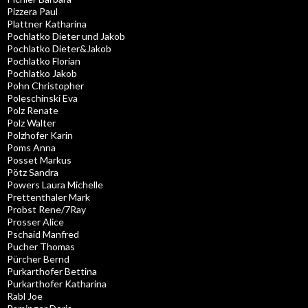
Pizzera Paul
Plattner Katharina
Pochlatko Dieter und Jakob
Pochlatko Dieter&Jakob
Pochlatko Florian
Pochlatko Jakob
Pohn Christopher
Poleschinski Eva
Polz Renate
Polz Walter
Polzhofer Karin
Poms Anna
Posset Markus
Pötz Sandra
Powers Laura Michelle
Prettenthaler Mark
Probst Rene/7Ray
Prosser Alice
Pschaid Manfred
Pucher Thomas
Pürcher Bernd
Purkarthofer Bettina
Purkarthofer Katharina
Rabl Joe