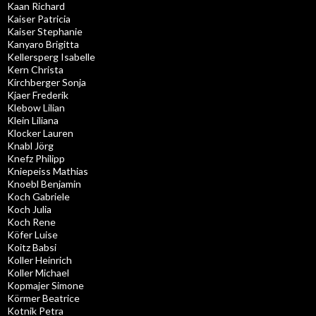
Kaan Richard
Kaiser Patricia
Kaiser Stephanie
Kanyaro Brigitta
Kellersperg Isabelle
Kern Christa
Kirchberger Sonja
Kjaer Frederik
Klebow Lilian
Klein Liliana
Klocker Lauren
Knabl Jörg
Knefz Philipp
Kniepeiss Mathias
Knoebl Benjamin
Koch Gabriele
Koch Julia
Koch Rene
Köfer Luise
Koitz Babsi
Koller Heinrich
Koller Michael
Kopmajer Simone
Körmer Beatrice
Kotnik Petra