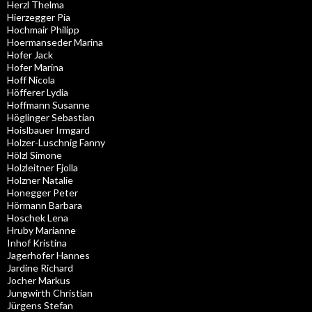
Herzl Thelma
Hierzegger Pia
Hochmair Philipp
Hoermanseder Marina
Hofer Jack
Hofer Marina
Hoff Nicola
Höfferer Lydia
Hoffmann Susanne
Höglinger Sebastian
Hoislbauer Irmgard
Holzer-Luschnig Fanny
Hölzl Simone
Holzleitner Fjolla
Holzner Natalie
Honegger Peter
Hörmann Barbara
Hoschek Lena
Hruby Marianne
Inhof Kristina
Jagerhofer Hannes
Jardine Richard
Jocher Markus
Jungwirth Christian
Jürgens Stefan