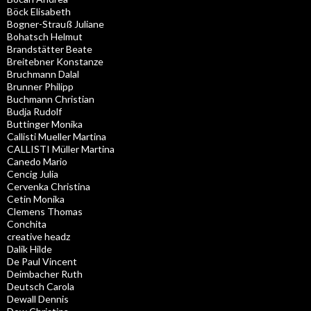
Böck Elisabeth
Bogner-Strauß Juliane
Bohatsch Helmut
Brandstätter Beate
Breitebner Konstanze
Bruchmann Dalal
Brunner Philipp
Buchmann Christian
Budja Rudolf
Buttinger Monika
Callisti Mueller Martina
CALLISTI Müller Martina
Canedo Mario
Cencig Julia
Cervenka Christina
Cetin Monika
Clemens Thomas
Conchita
creative headz
Dalik Hilde
De Paul Vincent
Deimbacher Ruth
Deutsch Carola
Dewall Dennis