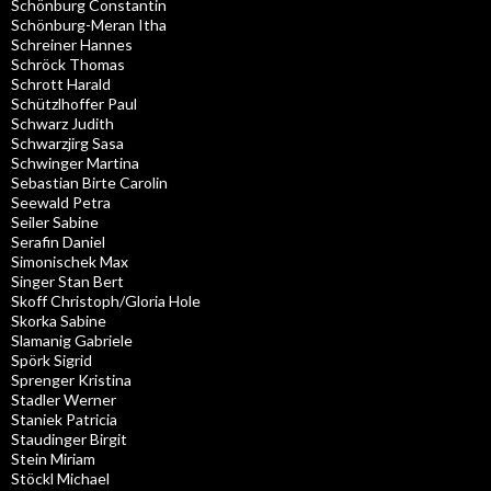
Schönburg Constantin
Schönburg-Meran Itha
Schreiner Hannes
Schröck Thomas
Schrott Harald
Schützlhoffer Paul
Schwarz Judith
Schwarzjirg Sasa
Schwinger Martina
Sebastian Birte Carolin
Seewald Petra
Seiler Sabine
Serafin Daniel
Simonischek Max
Singer Stan Bert
Skoff Christoph/Gloria Hole
Skorka Sabine
Slamanig Gabriele
Spörk Sigrid
Sprenger Kristina
Stadler Werner
Staniek Patricia
Staudinger Birgit
Stein Miriam
Stöckl Michael