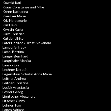
Kowald Karl
Kraus Constanze und Mike
Krenn Katharina
Kreutzer Marie
Kriz Heidemarie
Kriz Heidi
Krystin Kayla
Kurz Christian
Kuttler Ulrike
Lafer Desiree / Trost Alexandra
Lamourie Tracy
Lampl Bettina
Langer Bernhard
Langthaler Monika
Lanska Eva
Lechner Kerstin
Legenstein-Schullin Anne Marie
Leitner Andrea
Leitner Christina
Lesjak Anastasija
Leyrer Georg
Lientscher Alexandra
Litscher Ginny
Lohner Tom
Lopes Adriana