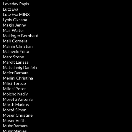
Loveday Papis
Lutz Eva
Lutz Eva MINX
Lyniv Oksana
Magin Jenny
Mair Walter
Mairinger Bernhard
Malli Cornelia
Malnig Christian
Malovcic Edita
Marc Stone
Marolt Larissa
Matschnig Daniela
Meier Barbara
Merlini Christina
Milici Tereze
Millesi Peter
Molcho Nadiv
Moretti Antonia
Mörth Markus
Morzé Simon
Moser Christine
Moser Veith
Muhr Barbara
Muhr Marlies