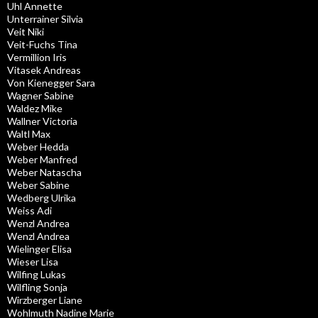
Uhl Annette
Unterrainer Silvia
Veit Niki
Veit-Fuchs Tina
Vermillion Iris
Vitasek Andreas
Von Kienegger Sara
Wagner Sabine
Waldez Mike
Wallner Victoria
Waltl Max
Weber Hedda
Weber Manfred
Weber Natascha
Weber Sabine
Wedberg Ulrika
Weiss Adi
Wenzl Andrea
Wenzl Andrea
Wielinger Elisa
Wieser Lisa
Wilfing Lukas
Wilfling Sonja
Wirzberger Liane
Wohlmuth Nadine Marie