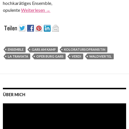
hochkarätiges Ensemble,
opulente
Weiterlesen
→
ENSEMBLE
GARS AM KAMP
KOLORATURSOPRANISTIN
LA TRAVIATA
OPER BURG GARS
VERDI
WALDVIERTEL
ÜBER MICH
Video-
Player