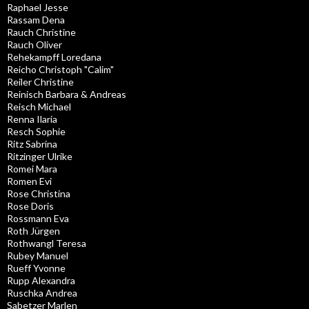
Raphael Jesse
Rassam Dena
Rauch Christine
Rauch Oliver
Rehekampff Loredana
Reicho Christoph "Calim"
Reiler Christine
Reinisch Barbara & Andreas
Reisch Michael
Renna Ilaria
Resch Sophie
Ritz Sabrina
Ritzinger Ulrike
Romei Mara
Romen Evi
Rose Christina
Rose Doris
Rossmann Eva
Roth Jürgen
Rothwangl Teresa
Rubey Manuel
Rueff Yvonne
Rupp Alexandra
Ruschka Andrea
Sabetzer Marlen