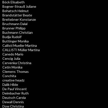
Böck Elisabeth
Bogner-Strauß Juliane
Bohatsch Helmut
Brandstätter Beate
Breitebner Konstanze
Bruchmann Dalal
Brunner Philipp
Buchmann Christian
Budja Rudolf
Buttinger Monika
Callisti Mueller Martina
CALLISTI Müller Martina
Canedo Mario
Cencig Julia
Cervenka Christina
Cetin Monika
Clemens Thomas
Conchita
creative headz
Dalik Hilde
De Paul Vincent
Deimbacher Ruth
Deutsch Carola
Dewall Dennis
Dow Christina