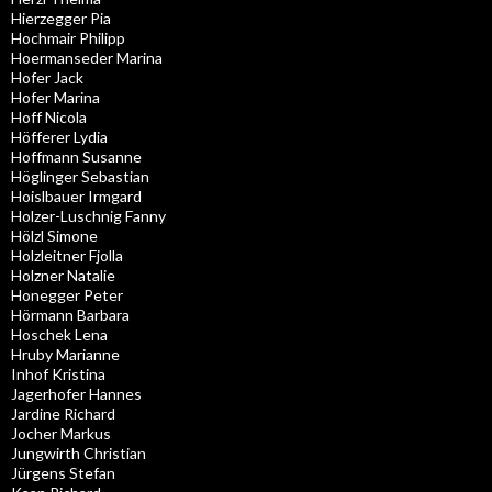
Hierzegger Pia
Hochmair Philipp
Hoermanseder Marina
Hofer Jack
Hofer Marina
Hoff Nicola
Höfferer Lydia
Hoffmann Susanne
Höglinger Sebastian
Hoislbauer Irmgard
Holzer-Luschnig Fanny
Hölzl Simone
Holzleitner Fjolla
Holzner Natalie
Honegger Peter
Hörmann Barbara
Hoschek Lena
Hruby Marianne
Inhof Kristina
Jagerhofer Hannes
Jardine Richard
Jocher Markus
Jungwirth Christian
Jürgens Stefan