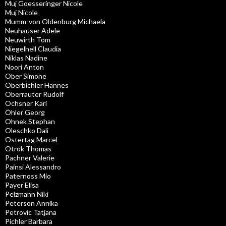
Muj Goesseringer Nicole
Muj Nicole
Mumm-von Oldenburg Michaela
Neuhauser Adele
Neuwirth Tom
Niegelhell Claudia
Niklas Nadine
Noori Anton
Ober Simone
Oberbichler Hannes
Oberrauter Rudolf
Ochsner Kari
Öhler Georg
Ohnek Stephan
Oleschko Dali
Ostertag Marcel
Otrok Thomas
Pachner Valerie
Painsi Alessandro
Paternoss Mio
Payer Elisa
Pelzmann Niki
Peterson Annika
Petrovic Tatjana
Pichler Barbara