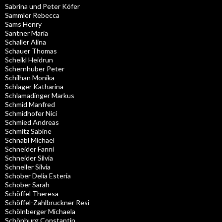
Sabrina und Peter Köfer
Sammler Rebecca
Sams Henry
Santner Maria
Schaller Alina
Schauer Thomas
Scheikl Heidrun
Schernhuber Peter
Schilhan Monika
Schlager Katharina
Schlamadinger Markus
Schmid Manfred
Schmidhofer Nici
Schmied Andreas
Schmitz Sabine
Schnabl Michael
Schneider Fanni
Schneider Silvia
Schneller Silvia
Schober Delia Esteria
Schober Sarah
Schöffel Theresa
Schöffel-Zahlbruckner Resi
Schölnberger Michaela
Schönburg Constantin