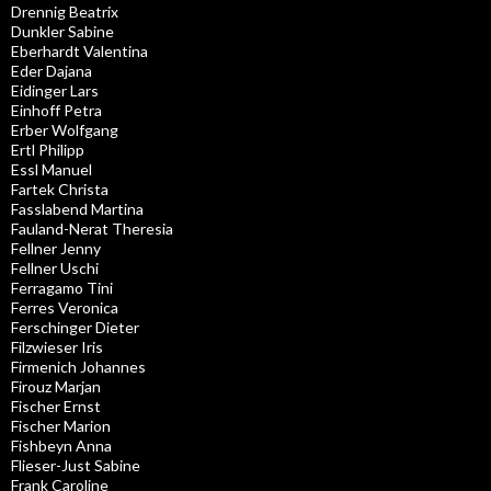
Drennig Beatrix
Dunkler Sabine
Eberhardt Valentina
Eder Dajana
Eidinger Lars
Einhoff Petra
Erber Wolfgang
Ertl Philipp
Essl Manuel
Fartek Christa
Fasslabend Martina
Fauland-Nerat Theresia
Fellner Jenny
Fellner Uschi
Ferragamo Tini
Ferres Veronica
Ferschinger Dieter
Filzwieser Iris
Firmenich Johannes
Firouz Marjan
Fischer Ernst
Fischer Marion
Fishbeyn Anna
Flieser-Just Sabine
Frank Caroline