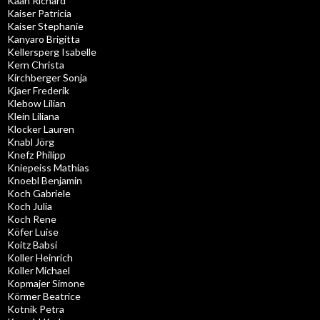
Kaan Richard
Kaiser Patricia
Kaiser Stephanie
Kanyaro Brigitta
Kellersperg Isabelle
Kern Christa
Kirchberger Sonja
Kjaer Frederik
Klebow Lilian
Klein Liliana
Klocker Lauren
Knabl Jörg
Knefz Philipp
Kniepeiss Mathias
Knoebl Benjamin
Koch Gabriele
Koch Julia
Koch Rene
Köfer Luise
Koitz Babsi
Koller Heinrich
Koller Michael
Kopmajer Simone
Körmer Beatrice
Kotnik Petra