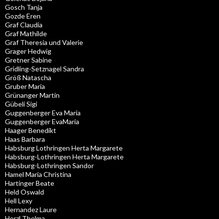
Gosch Tanja
Gozde Eren
Graf Claudia
Graf Mathilde
Graf Theresia und Valerie
Grager Hedwig
Gretner Sabine
Gridling-Setznagel Sandra
Größ Natascha
Gruber Maria
Grünanger Martin
Gübeli Sigi
Guggenberger Eva Maria
Guggenberger EvaMaria
Haager Benedikt
Haas Barbara
Habsburg Lothringen Herta Margarete
Habsburg-Lothringen Herta Margarete
Habsburg-Lothringen Sandor
Hamel Maria Christina
Hartinger Beate
Held Oswald
Hell Lexy
Hernandez Laure
Herzl Thelma