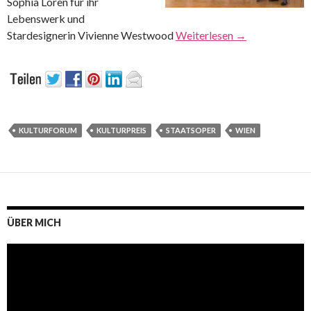
Sophia Loren für ihr
Lebenswerk und
Stardesignerin Vivienne Westwood
Weiterlesen
→
KULTURFORUM
KULTURPREIS
STAATSOPER
WIEN
ÜBER MICH
Video-
Player