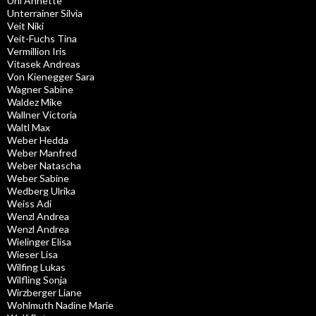
Uhl Annette
Unterrainer Silvia
Veit Niki
Veit-Fuchs Tina
Vermillion Iris
Vitasek Andreas
Von Kienegger Sara
Wagner Sabine
Waldez Mike
Wallner Victoria
Waltl Max
Weber Hedda
Weber Manfred
Weber Natascha
Weber Sabine
Wedberg Ulrika
Weiss Adi
Wenzl Andrea
Wenzl Andrea
Wielinger Elisa
Wieser Lisa
Wilfing Lukas
Wilfling Sonja
Wirzberger Liane
Wohlmuth Nadine Marie