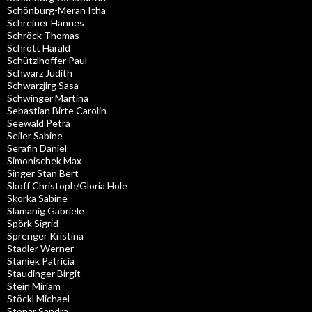
Schönburg-Meran Itha
Schreiner Hannes
Schröck Thomas
Schrott Harald
Schützlhoffer Paul
Schwarz Judith
Schwarzjirg Sasa
Schwinger Martina
Sebastian Birte Carolin
Seewald Petra
Seiler Sabine
Serafin Daniel
Simonischek Max
Singer Stan Bert
Skoff Christoph/Gloria Hole
Skorka Sabine
Slamanig Gabriele
Spörk Sigrid
Sprenger Kristina
Stadler Werner
Staniek Patricia
Staudinger Birgit
Stein Miriam
Stöckl Michael
Stopar Sandra