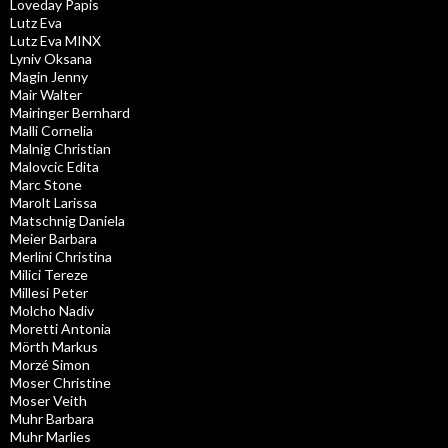
Loveday Papis
Lutz Eva
Lutz Eva MINX
Lyniv Oksana
Magin Jenny
Mair Walter
Mairinger Bernhard
Malli Cornelia
Malnig Christian
Malovcic Edita
Marc Stone
Marolt Larissa
Matschnig Daniela
Meier Barbara
Merlini Christina
Milici Tereze
Millesi Peter
Molcho Nadiv
Moretti Antonia
Mörth Markus
Morzé Simon
Moser Christine
Moser Veith
Muhr Barbara
Muhr Marlies