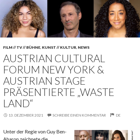
FILM // TV // BÜHNE
,
KUNST // KULTUR
,
NEWS
AUSTRIAN CULTURAL
FORUM NEW YORK &
AUSTRIAN STAGE
PRÄSENTIERTE „WASTE
LAND“
13. DEZEMBER 2021
SCHREIBE EINEN KOMMENTAR
DE
Unter der Regie von Guy Ben-
Aharon zeichnete die