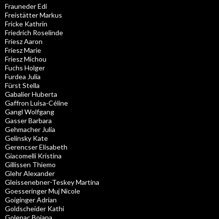
Frauneder Edi
Freistätter Markus
Fricke Kathrin
Friedrich Roselinde
Friesz Aaron
Friesz Marie
Friesz Michou
Fuchs Holger
Furdea Julia
Fürst Stella
Gabalier Huberta
Gaffron Luisa-Céline
Gangl Wolfgang
Gasser Barbara
Gehmacher Julia
Gelinsky Kate
Gerencser Elisabeth
Giacomelli Kristina
Gillissen Thiemo
Glehr Alexander
Gleissenebner-Teskey Martina
Goesseringer Muj Nicole
Goiginger Adrian
Goldscheider Kathi
Golenac Bojana