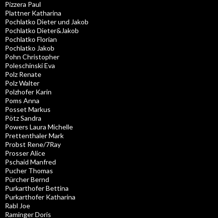
Pizzera Paul
Plattner Katharina
Pochlatko Dieter und Jakob
Pochlatko Dieter&Jakob
Pochlatko Florian
Pochlatko Jakob
Pohn Christopher
Poleschinski Eva
Polz Renate
Polz Walter
Polzhofer Karin
Poms Anna
Posset Markus
Pötz Sandra
Powers Laura Michelle
Prettenthaler Mark
Probst Rene/7Ray
Prosser Alice
Pschaid Manfred
Pucher Thomas
Pürcher Bernd
Purkarthofer Bettina
Purkarthofer Katharina
Rabl Joe
Raminger Doris