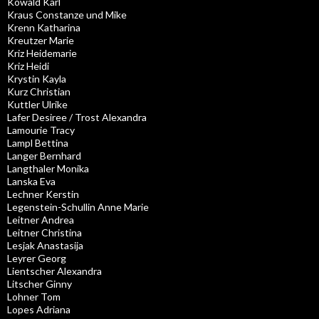
Kowald Karl
Kraus Constanze und Mike
Krenn Katharina
Kreutzer Marie
Kriz Heidemarie
Kriz Heidi
Krystin Kayla
Kurz Christian
Kuttler Ulrike
Lafer Desiree / Trost Alexandra
Lamourie Tracy
Lampl Bettina
Langer Bernhard
Langthaler Monika
Lanska Eva
Lechner Kerstin
Legenstein-Schullin Anne Marie
Leitner Andrea
Leitner Christina
Lesjak Anastasija
Leyrer Georg
Lientscher Alexandra
Litscher Ginny
Lohner Tom
Lopes Adriana