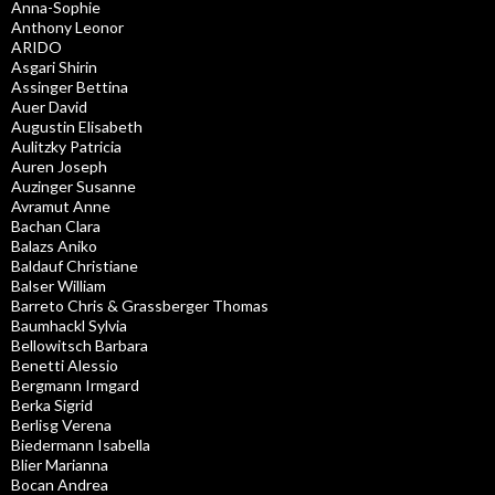
Anna-Sophie
Anthony Leonor
ARIDO
Asgari Shirin
Assinger Bettina
Auer David
Augustin Elisabeth
Aulitzky Patricia
Auren Joseph
Auzinger Susanne
Avramut Anne
Bachan Clara
Balazs Aniko
Baldauf Christiane
Balser William
Barreto Chris & Grassberger Thomas
Baumhackl Sylvia
Bellowitsch Barbara
Benetti Alessio
Bergmann Irmgard
Berka Sigrid
Berlisg Verena
Biedermann Isabella
Blier Marianna
Bocan Andrea