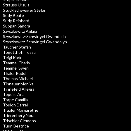
Strauss Ursula
Stücklschweiger Stefan
Sudy Beate
Sudy Reinhard
Suppan Sandra
Szyszkowitz Aglaia
Szyszkowitz-Schwingel Gwendolin
Szyszkowitz-Schwingel Gwendolyn
Taucher Stefan
Tegetthoff Tessa
Teigl Karin
Temmel Charly
Temmel Swen
Thaler Rudolf
Thomas Michael
Tinnauer Monika
Tinnefeld Allegra
Topolic Ana
Torpe Camilla
Toulon Darrel
Traxler Margarethe
Trierenberg Nora
Trischler Clemens
Turin Beatrice