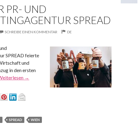
R PR- UND
TINGAGENTUR SPREAD
SCHREIBE EINEN KOMMENTAR
DE
und
ur SPREAD feierte
Wirtschaft und
zug in den ersten
Weiterlesen
→
R
SPREAD
WIEN