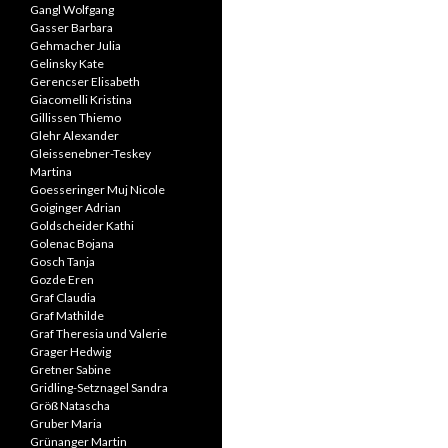
Gangl Wolfgang
Gasser Barbara
Gehmacher Julia
Gelinsky Kate
Gerencser Elisabeth
Giacomelli Kristina
Gillissen Thiemo
Glehr Alexander
Gleissenebner-Teskey
Martina
Goesseringer Muj Nicole
Goiginger Adrian
Goldscheider Kathi
Golenac Bojana
Gosch Tanja
Gozde Eren
Graf Claudia
Graf Mathilde
Graf Theresia und Valerie
Grager Hedwig
Gretner Sabine
Gridling-Setznagel Sandra
Größ Natascha
Gruber Maria
Grünanger Martin