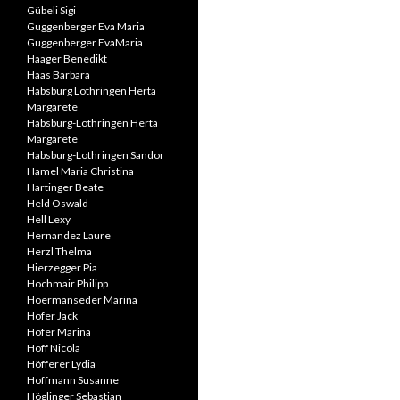
Gübeli Sigi
Guggenberger Eva Maria
Guggenberger EvaMaria
Haager Benedikt
Haas Barbara
Habsburg Lothringen Herta
Margarete
Habsburg-Lothringen Herta
Margarete
Habsburg-Lothringen Sandor
Hamel Maria Christina
Hartinger Beate
Held Oswald
Hell Lexy
Hernandez Laure
Herzl Thelma
Hierzegger Pia
Hochmair Philipp
Hoermanseder Marina
Hofer Jack
Hofer Marina
Hoff Nicola
Höfferer Lydia
Hoffmann Susanne
Höglinger Sebastian