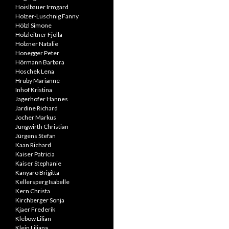
Hoislbauer Irmgard
Holzer-Luschnig Fanny
Hölzl Simone
Holzleitner Fjolla
Holzner Natalie
Honegger Peter
Hörmann Barbara
Hoschek Lena
Hruby Marianne
Inhof Kristina
Jagerhofer Hannes
Jardine Richard
Jocher Markus
Jungwirth Christian
Jürgens Stefan
Kaan Richard
Kaiser Patricia
Kaiser Stephanie
Kanyaro Brigitta
Kellersperg Isabelle
Kern Christa
Kirchberger Sonja
Kjaer Frederik
Klebow Lilian
Klein Liliana