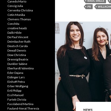
BASIC SKILLS
Canedo Mario
Cencig Julia
PR
WILLKOM
Cervenka Christina
Cetin Monika
Clemens Thomas
Conchita
creative headz
Dalik Hilde
De Paul Vincent
Deimbacher Ruth
Deutsch Carola
Dewall Dennis
Dow Christina
Drennig Beatrix
Dunkler Sabine
Eberhardt Valentina
Eder Dajana
Eidinger Lars
Einhoff Petra
Erber Wolfgang
Ertl Philipp
Essl Manuel
Fartek Christa
Fasslabend Martina
Fauland-Nerat Theresia
NEWS