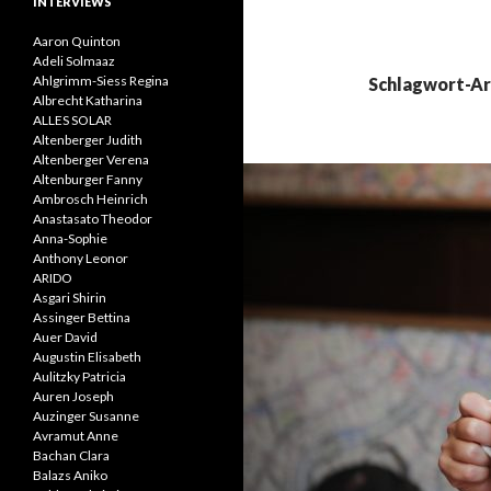
INTERVIEWS
Aaron Quinton
Adeli Solmaaz
Ahlgrimm-Siess Regina
Schlagwort-Ar
Albrecht Katharina
ALLES SOLAR
Altenberger Judith
Altenberger Verena
Altenburger Fanny
Ambrosch Heinrich
Anastasato Theodor
Anna-Sophie
Anthony Leonor
ARIDO
Asgari Shirin
Assinger Bettina
Auer David
Augustin Elisabeth
Aulitzky Patricia
Auren Joseph
Auzinger Susanne
Avramut Anne
Bachan Clara
Balazs Aniko