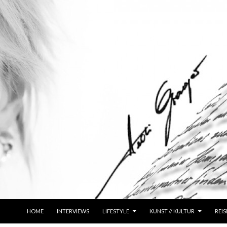
ZUM INHALT SPRINGEN
HOME
INTERVIEWS
LIFESTYLE
KUNST // KULTUR
REIS