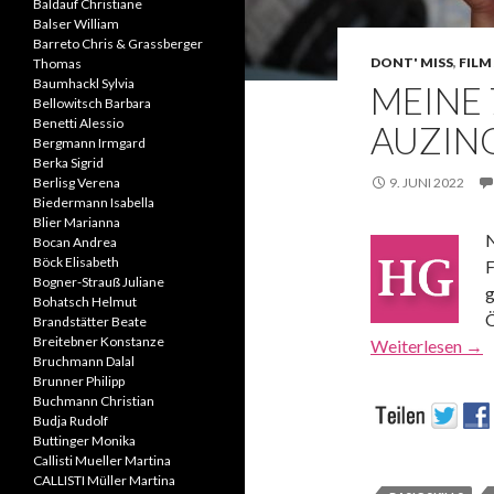
Baldauf Christiane
Balser William
Barreto Chris & Grassberger
DONT' MISS
,
FILM 
Thomas
Baumhackl Sylvia
MEINE 
Bellowitsch Barbara
Benetti Alessio
AUZIN
Bergmann Irmgard
Berka Sigrid
Berlisg Verena
9. JUNI 2022
Biedermann Isabella
Blier Marianna
N
Bocan Andrea
Böck Elisabeth
F
Bogner-Strauß Juliane
g
Bohatsch Helmut
Ö
Brandstätter Beate
Breitebner Konstanze
Weiterlesen
→
Bruchmann Dalal
Brunner Philipp
Buchmann Christian
Budja Rudolf
Buttinger Monika
Callisti Mueller Martina
CALLISTI Müller Martina