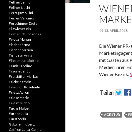
Fellner Jenny
WIENE
Fellner Uschi
Ferragamo Tini
MARKE
Ferres Veronica
Ferschinger Dieter
Filzwieser Iris
15. APRIL 2018
Firmenich Johannes
Firouz Marjan
Fischer Ernst
Die Wiener PR- 
Fischer Marion
Marketingagent
Fishbeyn Anna
mit Gästen aus 
Flieser-Just Sabine
Frank Caroline
Medien ihren Ein
Frauneder Edi
Wiener Bezirk.
Freistätter Markus
Fricke Kathrin
Friedrich Roselinde
Friesz Aaron
Friesz Marie
Friesz Michou
Fuchs Holger
Furdea Julia
AGENTUR
P
Fürst Stella
Gabalier Huberta
Gaffron Luisa-Céline