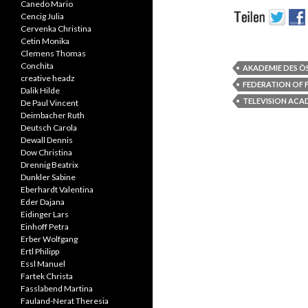
Canedo Mario
Cencig Julia
Cervenka Christina
Cetin Monika
Clemens Thomas
Conchita
AKADEMIE DES Ö
creative headz
FEDERATION OF 
Dalik Hilde
TELEVISION ACA
De Paul Vincent
Deimbacher Ruth
Deutsch Carola
Dewall Dennis
Dow Christina
Drennig Beatrix
Dunkler Sabine
Eberhardt Valentina
Eder Dajana
Eidinger Lars
Einhoff Petra
Erber Wolfgang
Ertl Philipp
Essl Manuel
Fartek Christa
Fasslabend Martina
Fauland-Nerat Theresia