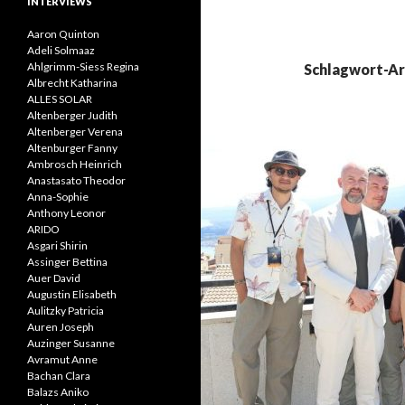
INTERVIEWS
Aaron Quinton
Adeli Solmaaz
Ahlgrimm-Siess Regina
Schlagwort-Ar
Albrecht Katharina
ALLES SOLAR
Altenberger Judith
Altenberger Verena
Altenburger Fanny
Ambrosch Heinrich
Anastasato Theodor
Anna-Sophie
Anthony Leonor
ARIDO
Asgari Shirin
Assinger Bettina
Auer David
Augustin Elisabeth
Aulitzky Patricia
Auren Joseph
Auzinger Susanne
Avramut Anne
Bachan Clara
Balazs Aniko