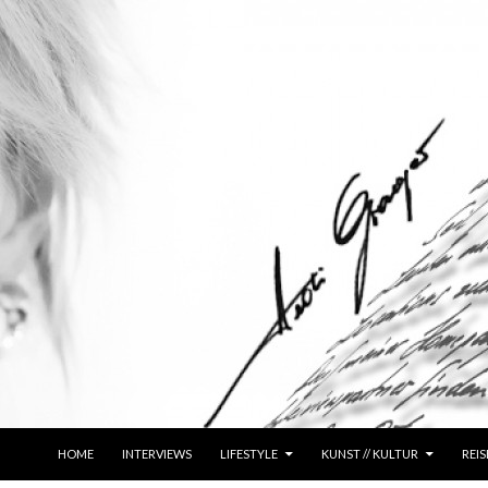
ZUM INHALT SPRINGEN
HOME
INTERVIEWS
LIFESTYLE
KUNST // KULTUR
REIS