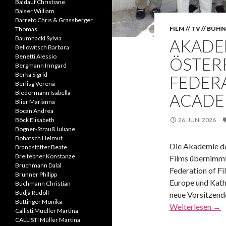
Baldauf Christiane
Balser William
Barreto Chris & Grassberger
FILM // TV // BÜH
Thomas
Baumhackl Sylvia
AKADE
Bellowitsch Barbara
Benetti Alessio
ÖSTERR
Bergmann Irmgard
Berka Sigrid
FEDERA
Berlisg Verena
Biedermann Isabella
ACADE
Blier Marianna
Bocan Andrea
Böck Elisabeth
26. JUNI 2026
Bogner-Strauß Juliane
Bohatsch Helmut
Die Akademie de
Brandstätter Beate
Breitebner Konstanze
Films übernimmt
Bruchmann Dalal
Federation of F
Brunner Philipp
Europe und Katha
Buchmann Christian
Budja Rudolf
neue Vorsitzend
Buttinger Monika
Weiterlesen
→
Callisti Mueller Martina
CALLISTI Müller Martina