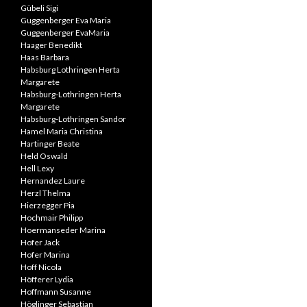
Gübeli Sigi
Guggenberger Eva Maria
Guggenberger EvaMaria
Haager Benedikt
Haas Barbara
Habsburg Lothringen Herta
Margarete
Habsburg-Lothringen Herta
Margarete
Habsburg-Lothringen Sandor
Hamel Maria Christina
Hartinger Beate
Held Oswald
Hell Lexy
Hernandez Laure
Herzl Thelma
Hierzegger Pia
Hochmair Philipp
Hoermanseder Marina
Hofer Jack
Hofer Marina
Hoff Nicola
Höfferer Lydia
Hoffmann Susanne
Höglinger Sebastian