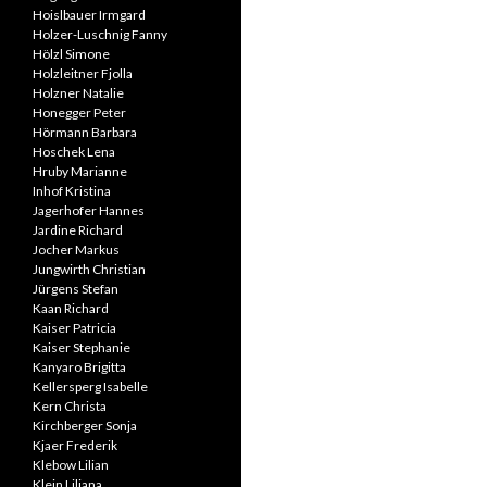
Hoislbauer Irmgard
Holzer-Luschnig Fanny
Hölzl Simone
Holzleitner Fjolla
Holzner Natalie
Honegger Peter
Hörmann Barbara
Hoschek Lena
Hruby Marianne
Inhof Kristina
Jagerhofer Hannes
Jardine Richard
Jocher Markus
Jungwirth Christian
Jürgens Stefan
Kaan Richard
Kaiser Patricia
Kaiser Stephanie
Kanyaro Brigitta
Kellersperg Isabelle
Kern Christa
Kirchberger Sonja
Kjaer Frederik
Klebow Lilian
Klein Liliana