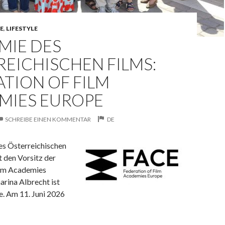
NE
,
LIFESTYLE
MIE DES
EICHISCHEN FILMS:
TION OF FILM
MIES EUROPE
SCHREIBE EINEN KOMMENTAR
DE
s Österreichischen
 den Vorsitz der
ilm Academies
rina Albrecht ist
e. Am 11. Juni 2026