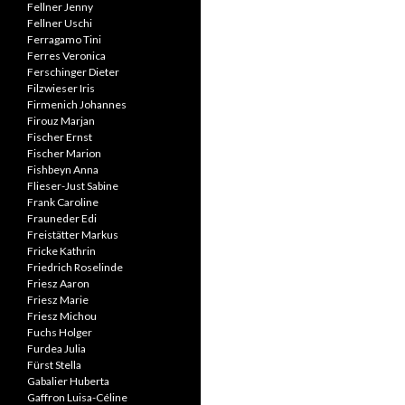
Fellner Jenny
Fellner Uschi
Ferragamo Tini
Ferres Veronica
Ferschinger Dieter
Filzwieser Iris
Firmenich Johannes
Firouz Marjan
Fischer Ernst
Fischer Marion
Fishbeyn Anna
Flieser-Just Sabine
Frank Caroline
Frauneder Edi
Freistätter Markus
Fricke Kathrin
Friedrich Roselinde
Friesz Aaron
Friesz Marie
Friesz Michou
Fuchs Holger
Furdea Julia
Fürst Stella
Gabalier Huberta
Gaffron Luisa-Céline