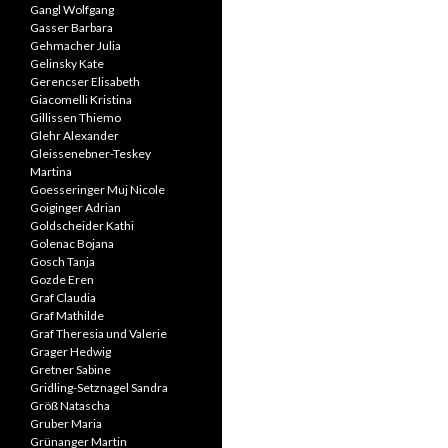
Gangl Wolfgang
Gasser Barbara
Gehmacher Julia
Gelinsky Kate
Gerencser Elisabeth
Giacomelli Kristina
Gillissen Thiemo
Glehr Alexander
Gleissenebner-Teskey
Martina
Goesseringer Muj Nicole
Goiginger Adrian
Goldscheider Kathi
Golenac Bojana
Gosch Tanja
Gozde Eren
Graf Claudia
Graf Mathilde
Graf Theresia und Valerie
Grager Hedwig
Gretner Sabine
Gridling-Setznagel Sandra
Größ Natascha
Gruber Maria
Grünanger Martin